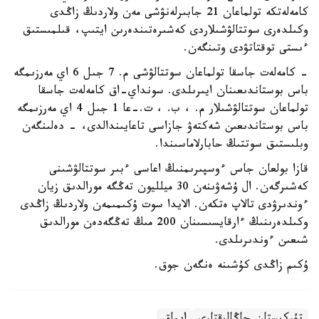
كامەلەتكە تولماعان 21 جابىرلەنۋشى مەن ولاردىڭ زاڭدى
وكىلدەرى سوتتالۋشىلاردى كەشىرەتىندەرىن ايتىپ، قىلمىستىق
ءىستى توقتاتۋدى وتىنگەن.
- كامەلەت جاسقا تولماعان سوتتالۋشى م. 7 جىل 6 اي مەرزىمگە
باس بوستاندىعىنان ايىرىلدى. سونداي-اق كامەلەت جاسقا
تولماعان سوتتالۋشىلار م. ، ب. ، ت.-عا 1 جىل 4 اي مەرزىمگە
باس بوستاندىعىن شەكتەۋ جازاسى تاعايىندالدى، - دەلىنگەن
وبلىستىق سوتتىڭ حابارلاماسىندا.
قازا بولعان جاس ءوسپىرىمنىڭ اعاسى ءبىر سوتتالۋشىنى
كەشىرگەن. ال ۇشەۋىنەن 30 ميلليون تەڭگە مورالدىق زيان
ءوندىرۋدى تالاپ ەتكەن. الايدا سوت ۇكىمىمەن ولاردىڭ زاڭدى
وكىلدەرىنىڭ ءارقايسىسىنان 200 مىڭ تەڭگەدەن مورالدىق
شىعىن ءوندىرىلدى.
ۇكىم زاڭدى كۇشىنە ەنگەن جوق.