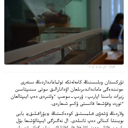
فوتو: س ق و پ د
تۇركىستان وبلىسىنىڭ كامەلەتكە تولماعانداردىڭ ىستەرى
جونىندەگى مامانداندىرىلعان اۋدانارالىق سوتى سىنىپتاسىن
زيرات باسىنا اپارىپ، ۇرىپ-سوعىپ ءولتىردى دەپ ايىپتالعان
ءتورت وقۋشىعا قاتىستى ۇكىم شىعاردى.
ولاردىڭ ۇشەۋى قىلمىستىق كودەكستىڭ «بۇزاقىلىق» بابى
بويىنشا كىنالى دەپ تانىلدى. ال نەگىزگى ايىپتالۋشىعا بۇل