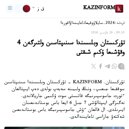
KAZINFORM
ق ز
ترەند:
2026-سايلاۋ
وقيعا
تاعايىنداۋ
اقوردا
09:10, 26 ماۋسىم 2026
تۇركىستان وبلىسىندا سىنىپتاسىن ولتىرگەن 4
وقۋشىعا ۇكىم شىقتى
تۇركىستان. KAZINFORM - تۇركىستان وبلىسىندا سىنىپتاسىن
سوققىعا جىعىپ، ونىڭ ولىمىنە سەبەپ بولدى دەپ ايىپتالعان
ءتورت جاسوسپىرىمگە قاتىستى سوت ۇكىمى جاريالاندى.
نەگىزگى ايىپتالۋشى 7 جىل 6 ايعا باس بوستاندىعىنان
ايىرىلدى. ال قالعان ءۇش جاسوسپىرىمگە باس بوستاندىعىن
شەكتەۋ جازاسى تاعايىندالدى.