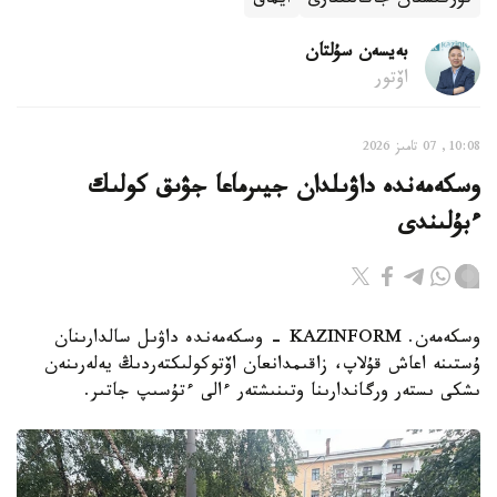
تۇركىستان جاڭالىقتارى
ايماق
بەيسەن سۇلتان
اۆتور
10:08, 07 تامىز 2026
وسكەمەندە داۋىلدان جيىرماعا جۋىق كولىك
ءبۇلىندى
وسكەمەن. KAZINFORM - وسكەمەندە داۋىل سالدارىنان
ۇستىنە اعاش قۇلاپ، زاقىمدانعان اۆتوكولىكتەردىڭ يەلەرىنەن
ىشكى ىستەر ورگاندارىنا وتىنىشتەر ءالى ءتۇسىپ جاتىر.