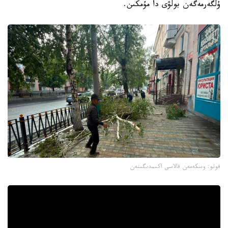
ۇلگەرمەگەن بولۋى دا مۇمكىن.
فوتو: وسكەمەن قالاسى اكىمدىگىنەن