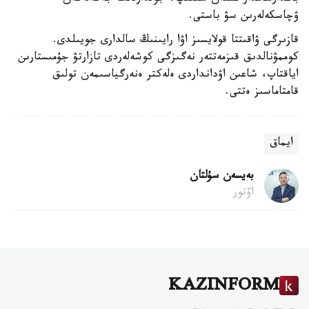
ۋچاسكەلەرىن سۋ باستى.
قازىرگى ۋاقىتتا قولايسىز اۋا رايىنىڭ سالدارى جويىلدى.
كوممۋنالدىق قىزمەتتەر نەگىزگى كوشەلەردى تازارتۋ جۇمىستارىن
اياقتاپ، شاعىن اۋدانداردى ەلەكتر ەنەرگياسىمەن تولىق
قامتاماسىز ەتتى.
ايماق
بەيسەن سۇلتان
اۆتور
KAZINFORM