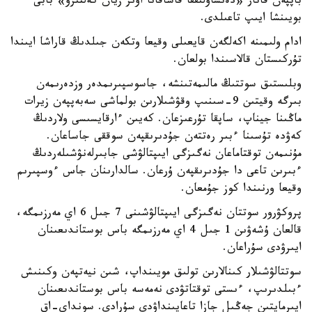
باپپەن قاتار «دەنساۋلىققا قاساقانا اۋىر زيان كەلتىرۋ» بابى
بويىنشا ايىپ تاعىلدى.
ادام ولىمىنە اكەلگەن قايعىلى وقيعا وتكەن جىلدىڭ قاراشا ايىندا
تۇركىستان قالاسىندا بولعان.
وبلىستىق سوتتىڭ مالىمەتىنشە، جاسوسپىرىمدەر وزدەرىمەن
بىرگە وقيتىن 9-سىنىپ وقۋشىلارىن بولماشى سەبەپپەن زيرات
ماڭىنا جيناپ، ساپقا تۇرعىزعان. كەيىن ءارقايسىسى ولاردىڭ
كەۋدە تۇسىنا ءبىر رەتتەن جۇدىرىقپەن سوققى جاساعان.
مۇنىمەن توقتاماعان نەگىزگى ايىپتالۋشى جابىرلەنۋشىلەردىڭ
ءبىرىن تاعى دا جۇدىرىقپەن ۇرعان. سالدارىنان جاس ءوسپىرىم
وقيعا ورنىندا كوز جۇمعان.
پروكۋرور سوتتان نەگىزگى ايىپتالۋشىنى 7 جىل 6 اي مەرزىمگە،
قالعان ۇشەۋىن 1 جىل 4 اي مەرزىمگە باس بوستاندىعىنان
ايىرۋدى سۇراعان.
سوتتالۋشىلار كىنالارىن تولىق مويىنداپ، شىن نيەتپەن وكىنىش
ءبىلدىرىپ، ءىستى توقتاتۋدى نەمەسە باس بوستاندىعىنان
ايىرمايتىن جەڭىل جازا تاعايىنداۋدى سۇرادى. سونداي-اق