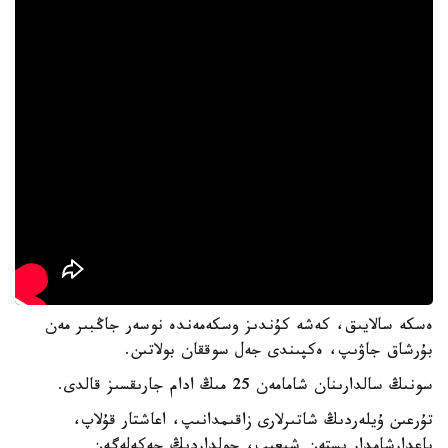
ەسكە سالايىق، كەشە كۇندىز وسكەمەندە نوسەر جاڭبىر مەن
بۇرشاق جاۋىپ، ەكپىندى جەل سوققان بولاتىن.
سونىڭ سالدارىنان شامامەن 25 مىڭ ادام جارىقسىز قالدى.
تۇرعىن ۇيلەردىڭ شاتىرلارى زاقىمدانىپ، اعاشتار قۇلاپ،
باعدارشامدار ىستەن شىعىپ، جولداردىڭ جەكەلەگەن