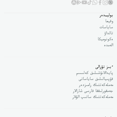
بوليمدەر
وقيعا
ساياسات
تالداۋ
ەكونوميكا
الەمدە
ءبىز تۋرالى
پايدالانۋشىلىق كەلىسىم
قۇپىيالىلىق ساياساتى
مەملەكەتتىك رامىزدەر
جەمقورلىققا قارسى شارالار
مەملەكەتتىك ساتىپ الۋلار