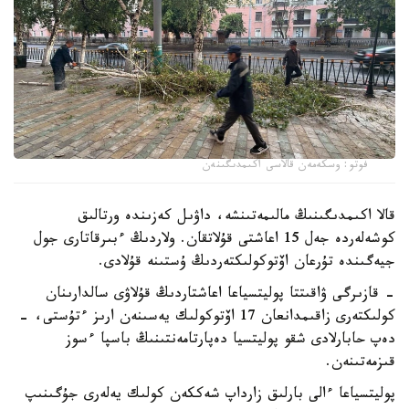
فوتو: وسكەمەن قالاسى اكىمدىگىنەن
قالا اكىمدىگىنىڭ مالىمەتىنشە، داۋىل كەزىندە ورتالىق
كوشەلەردە جەل 15 اعاشتى قۇلاتقان. ولاردىڭ ءبىرقاتارى جول
جيەگىندە تۇرعان اۆتوكولىكتەردىڭ ۇستىنە قۇلادى.
- قازىرگى ۋاقىتتا پوليتسياعا اعاشتاردىڭ قۇلاۋى سالدارىنان
كولىكتەرى زاقىمدانعان 17 اۆتوكولىك يەسىنەن ارىز ءتۇستى، -
دەپ حابارلادى شقو پوليتسيا دەپارتامەنتىنىڭ باسپا ءسوز
قىزمەتىنەن.
پوليتسياعا ءالى بارلىق زارداپ شەككەن كولىك يەلەرى جۇگىنىپ