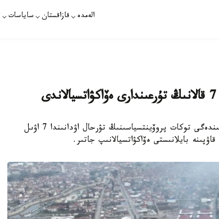
الەمدە
قازاقستان
ساياسات
ت
ى
استانا. KAZINFORM - تۇركيانىڭ سولتۇستىگىندەگى توكات پروۆينتسياسىنىڭ تۋرحال اۋدانىندا 7 اۋىل