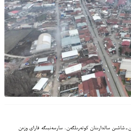
-شاشىن سالدارىنان كوتەرىلگەن. سارسەنبىگە قاراي وزەن