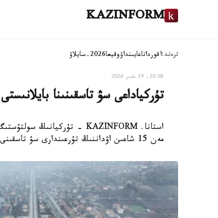
KAZINFORM
ترەند:
اقوردا
تاعايىنداۋ
وقيعا
2026-سايلاۋ
10:08, 19 مامىر 2026
تۇركياداعى سۋ تاسقىنىنا بايلانىستى 7 قالانىڭ تۇرعىندارى ەۆاكۋاتسيالاند
مەن 15 شاعىن اۋداننىڭ تۇرعىندارى سۋ تاسقىنى قاۋپىنە بايلانىستى ەۆاكۋاتسيالانىپ جاتىر.