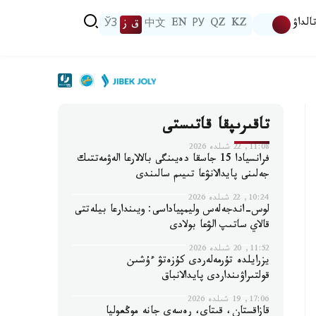
الداۋ
KZ
QZ
РУ
EN
中文
ق ز
ЎЗ
تاقىرىپقا قاتىستى
11:08, 22 شىلدە 2026
فرانسيادا 15 جاسقا دەيىنگى بالالارعا الەۋمەتتىك
جەلىنى پايدالانۋعا تىيىم سالىندى
10:24, 22 شىلدە 2026
لوس-اندجەلەس وليمپياداسى: ويىندارعا بيلەتتى
قالاي ساتىپ الۋعا بولادى
11:52, 20 شىلدە 2026
يزرايلدە تۇرمەلەردى كۇزەتۋ ءۇشىن
قولتىراۋىنداردى پايدالانباق
17:06, 19 شىلدە 2026
قازاقستان، قىتاي، رەسەي جانە موڭعوليا