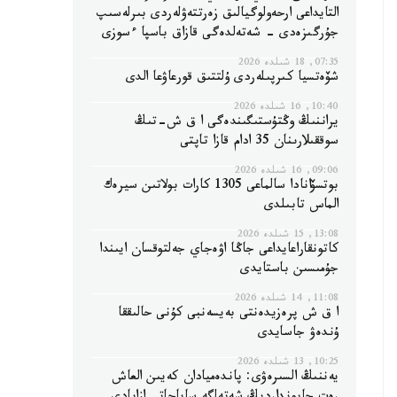
التايداعى ارحەولوگيالىق زەرتتەۋلەردى بىرلەسىپ
جۇرگىزەدى - شەتەلدەگى قازاق باسپا ءسوزى
07:35, 18 شىلدە 2026
شۆەتسيا كىرپىلەردى ۇلتتىق قورعاۋعا الدى
10:40, 16 شىلدە 2026
يراننىڭ وڭتۇستىگىندەگى ا ق ش-تىڭ
سوققىلارىنان 35 ادام قازا تاپتى
09:06, 16 شىلدە 2026
بوتسۆانادا سالماعى 1305 كارات بولاتىن سيرەك
الماس تابىلدى
13:08, 15 شىلدە 2026
كاتونقاراعايداعى جاڭا اۋەجاي جەلتوقسان ايىندا
جۇمىسىن باستايدى
11:08, 14 شىلدە 2026
ا ق ش پرەزيدەنتى بەيسەنبى كۇنى حالىققا
ۇندەۋ جاسايدى
10:25, 13 شىلدە 2026
يەننىڭ السىرەۋى: پاندەميادان كەيىن العاش