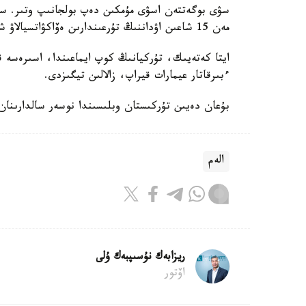
مەن 15 شاعىن اۋداننىڭ تۇرعىندارىن ەۆاكۋاتسيالاۋ شەشىمى قابىلداندى.
ايتا كەتەيىك، تۇركيانىڭ كوپ ايماعىندا، اسىرەسە
ءبىرقاتار عيمارات قيراپ، زالالىن تيگىزدى.
بۇعان دەيىن تۇركىستان وبلىسىندا نوسەر سالدارىنان كوپىرلەردى سۋ 
الەم
ريزابەك نۇسىپبەك ۇلى
اۆتور