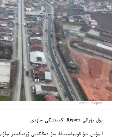
Фото: Report
بۇل تۋرالى Report اگەنتتىگى جازدى.
المۋس سۋ قويماسىنىڭ سۋ دەڭگەيى ۇزدىكسىز جاۋىن