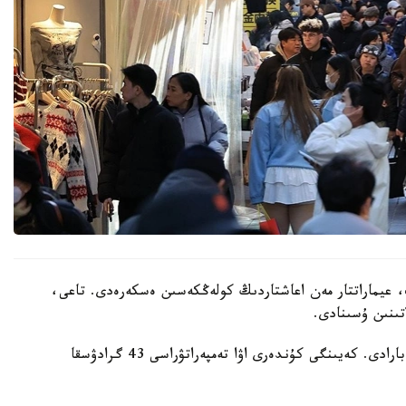
 عيماراتتار مەن اعاشتاردىڭ كولەڭكەسىن ەسكەرەدى. تاعى،
تىنىن ۇسىنادى.
ايتا كەتەيىك، ەلدە اپتاپ ىستىق شەكەدەن ءوتىپ بارادى. كەيىنگى كۇندەرى اۋا تەمپەراتۋراسى 43 گرادۋسقا