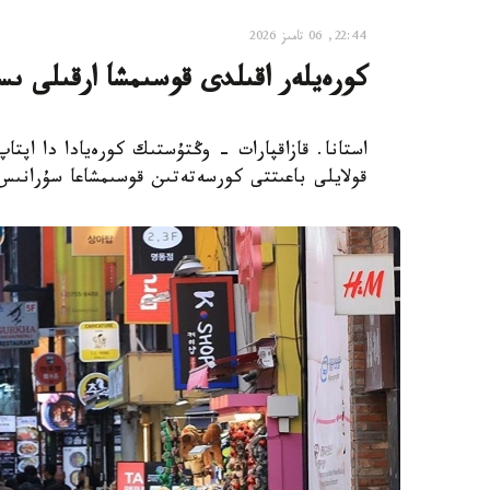
22:44, 06 تامىز 2026
كورەيلەر اقىلدى قوسىمشا ارقىلى ىس
استانا. قازاقپارات - وڭتۇستىك كورەيادا دا اپتا
قولايلى باعىتتى كورسەتەتىن قوسىمشاعا سۇرانىس