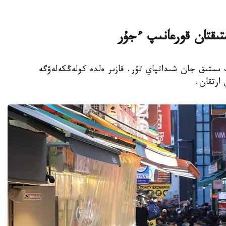
تىقتان قورعانىپ ءجۇر
پ ىستىق جان شىداتپاي تۇر. قازىر ەلدە كولەڭكەلەۋگە
 ارتقان.