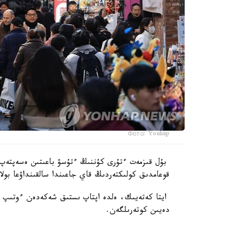
Фото: Yonhap
بۇل قىزمەت ءتۇرى كۇننىڭ ءتۇسۋ باعىتىن ەسەپتەپ،
قوعامدىق كولىكتەردىڭ قاي جاعىندا سالقىنداۋعا بولا
دەيىن كوتەرىلگەن.