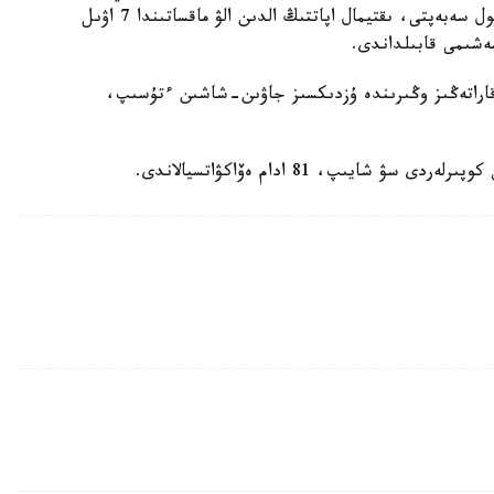
سۋى بوگەتتەن اسۋى مۇمكىن دەپ بولجانىپ وتىر. سول سەبەپتى، ىقتيمال اپاتتىڭ الدىن الۋ ماقساتىندا 7 اۋىل
 قاراتەڭىز وڭىرىندە ۇزدىكسىز جاۋىن-شاشىن ءتۇسىپ،
شايىپ، 81 ادام ەۆاكۋاتسيالاندى.