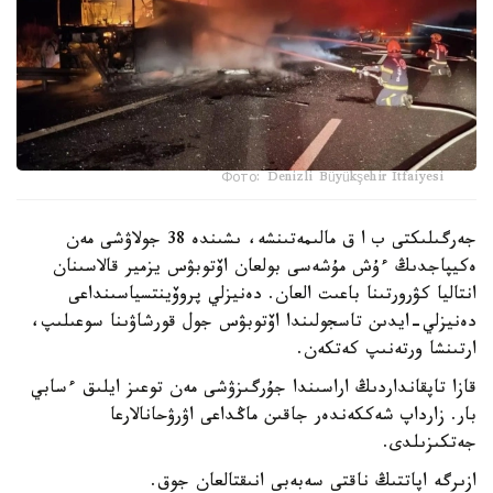
Фото: Denizli Büyükşehir Itfaiyesi
جەرگىلىكتى ب ا ق مالىمەتىنشە، ىشىندە 38 جولاۋشى مەن
ەكيپاجدىڭ ءۇش مۇشەسى بولعان اۆتوبۋس يزمير قالاسىنان
انتاليا كۋرورتىنا باعىت العان. دەنيزلي پروۆينتسياسىنداعى
دەنيزلي-ايدىن تاسجولىندا اۆتوبۋس جول قورشاۋىنا سوعىلىپ،
ارتىنشا ورتەنىپ كەتكەن.
قازا تاپقانداردىڭ اراسىندا جۇرگىزۋشى مەن توعىز ايلىق ءسابي
بار. زارداپ شەككەندەر جاقىن ماڭداعى اۋرۋحانالارعا
جەتكىزىلدى.
ازىرگە اپاتتىڭ ناقتى سەبەبى انىقتالعان جوق.