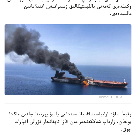
وكىلدەرى كەمەنى بالليستيكالىق زىمىرانمەن اتقىلاعانىن
مالىمدەدى.
Фото: БЕЛТА
وقيعا ساۋد ارابياسىنىڭ باتىسىنداعى يانبۋ پورتىنا جاقىن ماڭدا
بولعان. زارداپ شەككەندەر مەن قازا تاپقاندار تۋرالى اقپارات
جوق.