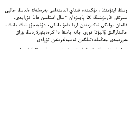
ونىڭ ايتۋىنشا، بۇگىندە قىتاي الدىنداعى بەرەشەك ەلدىڭ جالپى
سىرتقى قارىزىنىڭ 20 پايىزدان ءسال استامىن عانا قۇرايدى.
قالعان بولىگى نەگىزىنەن ازيا دامۋ بانكى، دۇنيەجۇزىلىك بانك،
حالىقارالىق ۆاليۋتا قورى جانە باسقا دا كرەديتورلاردىڭ ۇزاق
مەرزىمدى جەڭىلدەتىلگەن نەسيەلەرىنەن تۇرادى.
ادىلبەك قاسىماليەۆتىڭ ايتۋىنشا، قىرعىزستان زاڭناماسىنا
سايكەس مەملەكەتتىك قارىزدىڭ جالپى ىشكى ونىمگە
شاققانداعى ۇلەسى 60 پايىزدان اسپاۋى ءتيىس. الايدا
پرەزيدەنت سادىر جاپاروۆتىڭ تاپسىرماسىمەن بۇل شەك 50 پايىز
دەڭگەيىندە بەلگىلەنگەن.
قازىرگى ۋاقىتتا قىرعىزستاننىڭ مەملەكەتتىك قارىزى ج ءى و-
ءنىڭ 42 پايىزىن، ال سىرتقى قارىزى 22 پايىزىن قۇرايدى. ەل
بيلىگى سىرتقى قارىز كولەمىن ازايتىپ، ىشكى قارىزدى كەزەڭ-
كەزەڭىمەن ۇلعايتۋ ساياساتىن ۇستانىپ وتىر. بۇعان دەيىن
قىرعىزستاننىڭ سىرتقى قارىزىن 2035 -جىلعا دەيىن تولىق
وتەۋدى جوسپارلاپ وتىرعانى حابارلانعان.