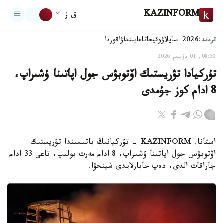
KAZINFORM
ق ز
ترەند:
2026-سايلاۋ
وقيعا
تاعايىنداۋ
اقوردا
08:50, 01 ماۋسىم 2026
تۇركيادا تۋريستىك اۆتوبۋس جول اپاتىنا ۇشىراپ،
8 ادام كوز جۇمدى
استانا. KAZINFORM - تۇركيانىڭ باتىسىندا تۋريستىك
اۆتوبۋس جول اپاتىنا ۇشىراپ، 8 ادام مەرت بولىپ، تاعى 33 ادام
جاراقات الدى، دەپ حابارلايدى شينحۋا.