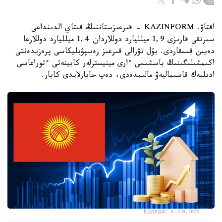
اقتاۋ. KAZINFORM - قىرعىزستاننىڭ قىتاي الدىنداعى
سىرتقى قارىزى 1,9 ميلليارد دوللاردان 1,4 ميلليارد دوللارعا
دەيىن قىسقاردى. بۇل تۋرالى قىرعىز رەسپۋبليكاسى پرەزيدەنتى
اكىمشىلىگىنىڭ باسشىسى ءارى مينيسترلەر كابينەتى ءتوراعاسى
ادىلبەك قاسىماليەۆ مالىمدەدى، دەپ حابارلايدى كابار.
Коллаж: e-cis.info