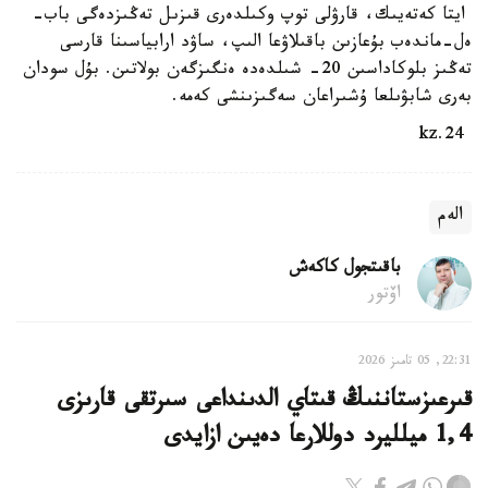
ايتا كەتەيىك، قارۋلى توپ وكىلدەرى قىزىل تەڭىزدەگى باب-
ەل-ماندەب بۇعازىن باقىلاۋعا الىپ، ساۋد ارابياسىنا قارسى
تەڭىز بلوكاداسىن 20- شىلدەدە ەنگىزگەن بولاتىن. بۇل سودان
بەرى شابۋىلعا ۇشىراعان سەگىزىنشى كەمە.
24.kz
الەم
باقىتجول كاكەش
اۆتور
22:31, 05 تامىز 2026
قىرعىزستاننىڭ قىتاي الدىنداعى سىرتقى قارىزى
1,4 ميلليرد دوللارعا دەيىن ازايدى