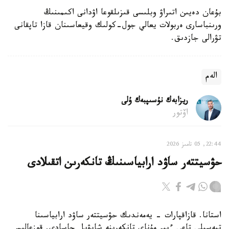
بۇعان دەيىن اتىراۋ وبلىسى قىزىلقوعا اۋدانى اكىمىنىڭ
ورىنباسارى ەربولات يعالي جول-كولىك وقيعاسىنان قازا تاپقانى
تۋرالى جازدىق.
الەم
ريزابەك نۇسىپبەك ۇلى
اۆتور
22:44, 05 تامىز 2026
حۋسيتتەر ساۋد ارابياسىنىڭ تانكەرىن اتقىلادى
استانا. قازاقپارات - يەمەندىك حۋسيتتەر ساۋد ارابياسىنا
تيەسىلى تاعى ءبىر مۇناي تانكەرىنە شابۋىل جاسادى. قوزعالىس