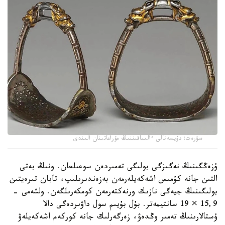
سۋرەت: دۇيسەنالى ءالىماقىننىڭ مۇراعاتىنان الىندى
ۇزەڭگىنىڭ نەگىزگى بولىگى تەمىردەن سوعىلعان. ونىڭ بەتى
التىن جانە كۇمىس اشەكەيلەرمەن بەزەندىرىلىپ، تابان تىرەيتىن
بولىگىنىڭ جيەگى نازىك ورنەكتەرمەن كومكەرىلگەن. ولشەمى -
15,9 × 19 سانتيمەتر. بۇل بۇيىم سول داۋىردەگى دالا
ۇستالارىنىڭ تەمىر وڭدەۋ، زەرگەرلىك جانە كوركەم اشەكەيلەۋ