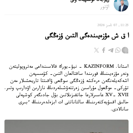
ريزابەك نۇسىپبەك ۇلى
اۆتور
11:25, 07 تامىز 2026
ا ق ش مۋزەيىندەگى التىن ۇزەڭگى
استانا. KAZINFORM - نيۋ-يورك قالاسىنداعى مەتروپوليتەن
ونەر مۋزەيىنىڭ قورىندا ساقتالعان التىن- كۇمىسپەن
اشەكەيلەنگەن ەرەكشە ۇزەڭگى سوڭعى ۋاقىتتا تاريحشىلار مەن
تۇركى- موڭعول مۇراسىن زەرتتەۋشىلەردىڭ نازارىن اۋدارىپ وتىر.
XV- XVII عاسىرلارعا جاتقىزىلاتىن بۇل جادىگەر كوشپەلى
حالىق اقسۇيەكتەرىنىڭ سالتاناتتى ات ابزەلدەرىنىڭ ءبىرى
سانالادى.