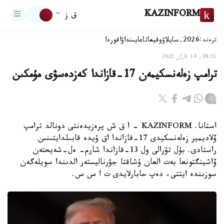
KAZINFORM
ق ز
ترەند:
2026-سايلاۋ
وقيعا
تاعايىنداۋ
اقوردا
08:51, 14 قازان 2025
ترامپ زەلەنسكيمەن 17-قازاندا كەزدەسۋى مۇمكىن
استانا. KAZINFORM - ا ق ش پرەزيدەنتى دونالد ترامپ
ۆلاديمير زەلەنسكيدى 17-قازاندا اق ۇيدە قابىلدايتىنىن
راستادى. بۇل تۋرالى ول 13-قازاندا شارم- ەل-شەيحتەن
ۆاشينگتونعا بەت العان ۇشاقتا جۋرناليستەر الدىندا سويلەگەن
سوزىندە ايتتى، دەپ حابارلايدى ت ا س س.