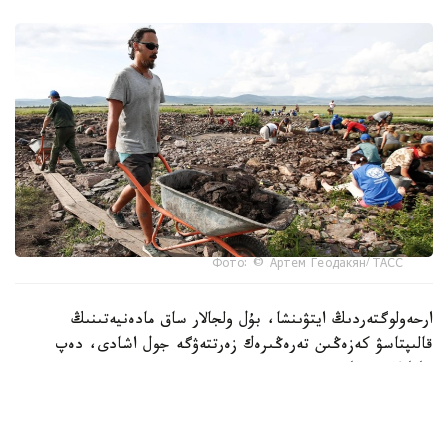
Фото: © Артем Геодакян/ ТАСС
ارحەولوگتەردىڭ ايتۋىنشا، بۇل ولجالار ساق مادەنيەتىنىڭ
قالىپتاسۋ كەزەڭىن تەرەڭىرەك زەرتتەۋگە جول اشادى، دەپ
حابارلايدى تاسس.
ەكسپەديتسيا جەتەكشىسى، رەسەي عىلىم اكادەمياسى ماتەريالدىق
مادەنيەت تاريحى ينستيتۋتىنىڭ عىلىمي قىزمەتكەرى تيمۋر