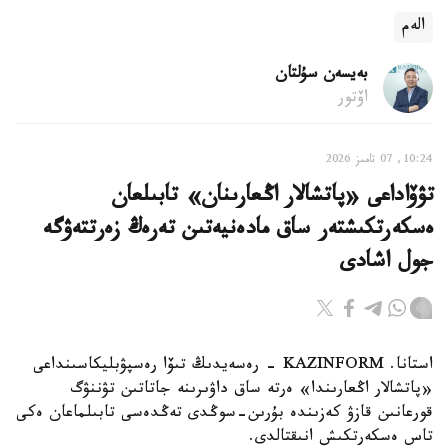
الەم
بەيسەن سۇلتان
اۆتور
10:24, 07 تامىز 2026
تۋۆاداعى «پاتشالار اڭعارىنان» تابىلعان
ەسكەرتكىشتەر ساق مادەنيەتىن تەرەڭ زەرتتەۋگە
جول اشادى
استانا. KAZINFORM - رەسەيدىڭ تىۆا رەسپۋبليكاسىنداعى
«پاتشالار اڭعارىندا» ەرتە ساق داۋىرىنە جاتاتىن تۋننۋگ
قورعانىن قازۋ كەزىندە بۇرىن-سوڭدى تەڭدەسى تابىلماعان ەكى
تاس ەسكەرتكىش انىقتالدى.