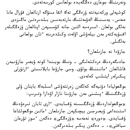
ونەرىنىڭ جوعارى دەڭگەيدە بولعانىن كورسەتەدى.
كوشپەلى وركەنيەتتە ۇزەڭگى تەك اتقا مىنۋگە ارنالعان قۇرال عانا
ەمەس، يەسىنىڭ الەۋمەتتىك مارتەبەسىن بىلدىرەتىن ماڭىزدى
بەلگى بولعان. اسىرەسە التىن جانە كۇمىسپەن اپتالعان ۇزەڭگىلەر
اقسۇيەكتەر مەن بيلەۋشى اۋلەت وكىلدەرىنە ءتان بولعانى
بەلگىلى.
جازۋدا نە جازىلعان؟
جادىگەردىڭ ەرەكشەلىگى - ونىڭ بويىندا كونە ۇيعىر جازۋىمەن
قاشالعان ءماتىننىڭ بولۋى. وسى جازۋعا بايلانىستى ءارتۇرلى
پىكىرلەر ايتىلىپ كەلەدى.
موڭعوليادا دۇنيەگە كەلگەن زەرتتەۋشى اسىلبەك بايتان ۇلى
ۇزەڭگىنىڭ ءپىشىنى مەن جازۋىنا نازار اۋدارا وتىرىپ:
«موڭعولداردىڭ ۇزەڭگىسىنە ۇقسايدى. ءارى تابان تىرەۋدىڭ
استىنداعى ۇيعىرجىن بيچىكپەن جازىلعان ءماتىن موڭعولشاعا
ۇقسايدى. «دورە» نەمەسە «ۇزەڭگى» دەگەن ءسوز تۇرعان
سياقتى»، - دەگەن پىكىر بىلدىرگەن.