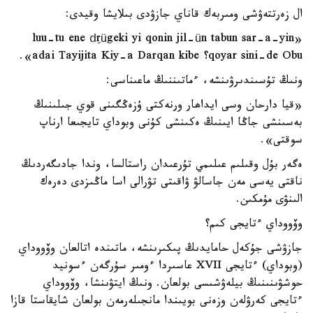
ال زەرتتەۋشى ومىربەك قاناي جازۋدى بىلايشا وقيدى:
«luu-tu ene dِrügeki yi qonin jil-ün tabun sar-a-yin
qoyar sini-de Obu؟ adai Tayijita Kiy-a Darqan kibe».
ونىڭ تۇسىندىرۋىنشە، ءماتىننىڭ ماعىناسى:
«قيا دارحان وسى ايداھار ورنەكتى ۇزەڭگىنى قوي جىلىنىڭ
بەسىنشى جاڭا ايىنىڭ ەكىنشى كۇنى وبوداي تايجىعا ارناپ
سوقتى».
ەگەر بۇل وقىلىم عىلىمي تۇرعىدان راستالسا، وندا جادىگەردىڭ
ناقتى يەسى مەن جاسالۋ ۋاقىتى تۋرالى اسا ماڭىزدى دەرەك
الىنۋى مۇمكىن.
وۆووداي ءتايجى كىم؟
جازۋشى جۇكەل حامايدىڭ پىكىرىنشە، ماتىندە اتالعان وۆووداي
(وبوداي) ءتايجى XVII عاسىردا ءومىر سۇرگەن ءسونيد
حوشۋىنىنىڭ بيلەۋشىسى بولعان. ونىڭ ايتۋىنشا، وۆووداي
ءتايجى كەرۋلەن وزەنى بويىندا مانجىلەرمەن بولعان شايقاستا قازا