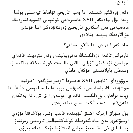
تاپقان.
ەگەر ۇزەڭگى شىنىندا دا وسى تاريحي تۇلعاعا تيەسىلى بولسا،
وندا بۇل جادىگەر XVII عاسىرداعى كوشپەلى اقسۇيەكتەردىڭ
مادەنيەتى مەن اسكەري تاريحىن زەرتتەۋدەگى اسا قۇندى
مۇرالاردىڭ بىرىنە اينالادى.
جادىگەر ا ق ش-قا قالاي جەتتى؟
قازىرگى تاڭدا ۇزەڭگىنىڭ مەتروپوليتەن ونەر مۋزەيىنە قانداي
جولمەن تۇسكەنى تۋرالى ناقتى مالىمەت كوپشىلىككە بەلگىسىز.
وسىعان بايلانىستى جۇكەل حاماي:
«وۆووداي ءتايجى XVII عاسىردا ءومىر سۇرگەن ءسونيد
حوشۋىنىنىڭ باسشىسى، كەرۋلەن بويىندا مانجىلەرمەن شايقاستا
وپات بولعان. ۇزەڭگىسى قانداي جولمەن ا ق ش-قا جەتكەن
ەكەن؟» - دەپ تاڭدانىسىن بىلدىرەدى.
بۇل سۇراق ازىرگە اشىق كۇيىندە قالىپ وتىر. بولاشاقتا مۋزەي
ارحيۆتەرى مەن جادىگەردىڭ كوللەكتسيالىق تاريحىن زەرتتەۋ
ونىڭ ا ق ش-قا جەتۋ جولىن انىقتاۋعا مۇمكىندىك بەرۋى