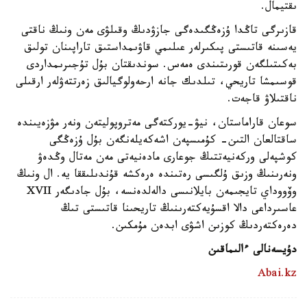
ىقتيمال.
قازىرگى تاڭدا ۇزەڭگىدەگى جازۋدىڭ وقىلۋى مەن ونىڭ ناقتى
يەسىنە قاتىستى پىكىرلەر عىلىمي قاۋىمداستىق تاراپىنان تولىق
بەكىتىلگەن قورىتىندى ەمەس. سوندىقتان بۇل تۇجىرىمداردى
قوسىمشا تاريحي، تىلدىك جانە ارحەولوگيالىق زەرتتەۋلەر ارقىلى
ناقتىلاۋ قاجەت.
سوعان قاراماستان، نيۋ-يوركتەگى مەتروپوليتەن ونەر مۋزەيىندە
ساقتالعان التىن- كۇمىسپەن اشەكەيلەنگەن بۇل ۇزەڭگى
كوشپەلى وركەنيەتتىڭ جوعارى مادەنيەتى مەن مەتال وڭدەۋ
ونەرىنىڭ وزىق ۇلگىسى رەتىندە ەرەكشە قۇندىلىققا يە. ال ونىڭ
وۆووداي تايجىمەن بايلانىسى دالەلدەنسە، بۇل جادىگەر XVII
عاسىرداعى دالا اقسۇيەكتەرىنىڭ تاريحىنا قاتىستى تىڭ
دەرەكتەردىڭ كوزىن اشۋى ابدەن مۇمكىن.
دۇيسەنالى ءالىماقىن
Abai.kz