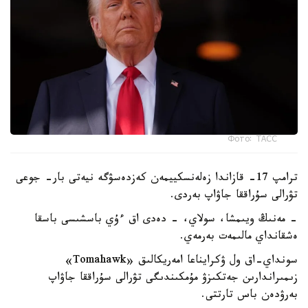
Фото: ТАСС
ترامپ 17- قازاندا زەلەنسكييمەن كەزدەسۋگە نيەتى بار- جوعى
تۋرالى سۇراققا جاۋاپ بەردى.
- مەنىڭ ويىمشا، سولاي، - دەدى اق ءۇي باسشىسى باسقا
ەشقانداي مالىمەت بەرمەي.
سونداي-اق ول ۋكرايناعا امەريكالىق «Tomahawk»
زىمىراندارىن جەتكىزۋ مۇمكىندىگى تۋرالى سۇراققا جاۋاپ
بەرۋدەن باس تارتتى.