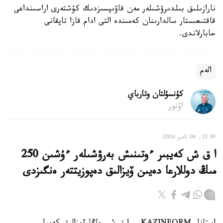
نارازىلىق بىلدىرۋشىلەر مەن قاۋىپسىزدىك كۇشتەرى اراسىنداعى
قاقتىعىستار سالدارىنان كەمىندە التى ادام قازا تاپقانى
حابارلاندى.
الەم
كۇنسۇلتان وتارباي
اۆتور
12:39, 06 تامىز 2026
ا ق ش كەيبىر ءوتىنىش بەرۋشىلەر ءۇشىن 250
مىڭ دوللارعا دەيىن ۆيزالىق دەپوزيتتەر ەنگىزدى