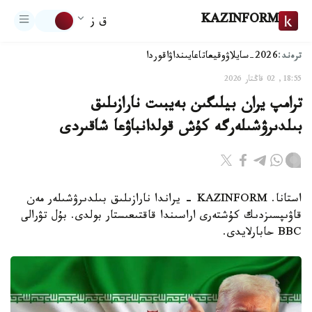
KAZINFORM
ق ز
ترەند:
2026-سايلاۋ
وقيعا
تاعايىنداۋ
اقوردا
18:55, 02 قاڭتار 2026
ترامپ يران بيلىگىن بەيبىت نارازىلىق
بىلدىرۋشىلەرگە كۇش قولدانباۋعا شاقىردى
استانا. KAZINFORM - يراندا نارازىلىق بىلدىرۋشىلەر مەن
قاۋىپسىزدىك كۇشتەرى اراسىندا قاقتىعىستار بولدى. بۇل تۋرالى
BBC حابارلايدى.