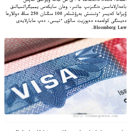
استانا. KAZINFORM – ا ق ش جاڭا ۆيزالىق كەپىل
باعدارلاماسىن ەنگىزىپ جاتىر، وعان سايكەس يمميگراتسيالىق
ۆيزاعا كەيبىر ءوتىنىش بەرۋشىلەر 100 مىڭنان 250 مىڭ دوللارعا
دەيىنگى كولەمدە دەپوزيت سالۋى ءتيىس، دەپ حابارلايدى
Bloomberg Law.
Фото: coximmigration.com