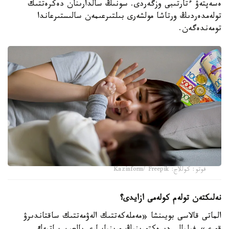
ەسەپتەۋ ءتارتىبى وزگەردى. سونىڭ سالدارىنان دەكرەتتىك
تولەمدەردىڭ ورتاشا مولشەرى بىلتىرعىمەن سالىستىرعاندا
تومەندەگەن.
فوتو: كوللاج: Kazinform/ Freepik
نەلىكتەن تولەم كولەمى ازايدى؟
الماتى قالاسى بويىنشا «مەملەكەتتىك الەۋمەتتىك ساقتاندىرۋ