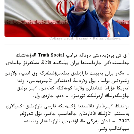
Collage credit: Bazaart / Ralina Jakisheva
ا ق ش پرەزيدەنتى دونالد ترامپ Truth Social الەۋمەتتىك
جەلىسىندەگى جازباسىندا يران بيلىگىنە قاتاڭ ەسكەرتۋ جاسادى.
- ەگەر يران بەيبىت نارازىلىق بىلدىرۋشىلەرگە وق اتىپ، ولاردى
ولتىرەتىن بولسا، بۇل ولاردىڭ ادەتتەگى تاجىريبەسى، وندا
امەريكا قۇراما شتاتتارى ولارعا كومەككە كەلەدى. ءبىز تولىق
جاۋىنگەرلىك ازىرلىكتە تۇرمىز، - دەپ جازدى ول.
يراننىڭ ءبىرقاتار قالاسىندا ۇكىمەتكە قارسى نارازىلىق اكسيالارى
بەسىنشى تاۋلىك قاتارىنان جالعاسىپ جاتىر. بۇل شەرۋلەر
2022-جىلدان بەرگى ەڭ اۋقىمدى نارازىلىقتار رەتىندە
سيپاتتالىپ وتىر.