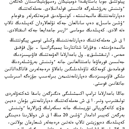
پيلوتتىق جوبا باستاپقىدا دومينيكان رەسپۋبليكاسىنان كەلگەن
ءوتىنىش بەرۋشىلەرگە قاتىستى قولدانىلادى. مەملەكەتتىك
دەپارتامەنتتىڭ مالىمەتىنشە، كونسۋلدىق قىزمەتكەرلەر «قوعام
ءۇشىن ماسىل» دەپ سانالعان جەكە تۇلعالاردان كەپىلدىك تالاپ
ەتە الادى. كەپىلدىك سوماسى ءاربىر جاعدايعا جەكە انىقتالادى.
ا ق ش مەملەكەتتىك دەپارتامەنتىنىڭ وكىلى توممي پيگوتتتىڭ
مالىمدەۋىنشە، «قۇراما شتاتتارىنا يمميگراتسيا - بۇل قۇقىق
ەمەس، ارتىقشىلىق». ول باعدارلاما الەۋمەتتىك قاۋىپسىزدىك
جەلىسىن قورعاۋعا باعىتتالعانىن جانە ءوتىنىش بەرۋشىلەردىڭ
قوعامدىق كومەككە تاۋەلدىلىگىن باعالاۋ ەرەجەلەرىن قاتاڭداتاتىن
ىشكى قاۋىپسىزدىك دەپارتامەنتىمەن بىرلەسىپ جۇزەگە اسىرىلىپ
جاتقانىن قوستى.
جاڭا باعدارلاما ترامپ اكىمشىلىگى ەنگىزگەن باسقا شەكتەۋلەردى
تولىقتىرىپ وتىر. ا ق ش مەملەكەتتىك دەپارتامەنتى بۇعان دەيىن
«ۆ» كاتەگوريالى تۋريستىك جانە ىسكەرلىك ۆيزالارعا ءوتىنىش
بەرگەن كەيبىر ادامدار ءۇشىن 20 مىڭ ا ق ش دوللارىنا دەيىنگى
كەپىلدىك دەپوزيتىن تالاپ ەتەتىن ەرەجەلەر شىعارعان بولاتىن،