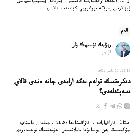
ال 75 ەلدىڭ ازاماتتارىنا قاتىستى ءبىرقاتار يمميگراتسيالىق
ۆيزالاردى بەرۋگە موراتوريي كۇشىندە قالادى.
الەم
ريزابەك نۇسىپبەك ۇلى
اۆتور
12:10, 06 تامىز 2026
دەكرەتتىك تولەم نەگە ازايدى جانە ەندى قالاي
ەسەپتەلەدى؟
استانا. قازاقپارات - قازاقستاندا 2026 -جىلدان باستاپ
جۇكتىلىك پەن بوسانۋعا بايلانىستى الەۋمەتتىك تولەمدەردى