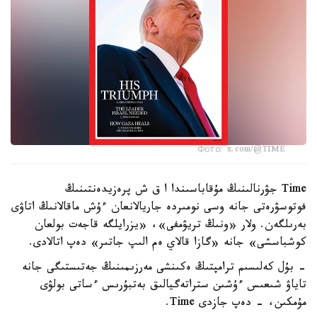
Фото: x.com/@TIME
Time جۋرنالىنىڭ مۇقاباسىندا ا ق ش پرەزيدەنتىنىڭ
فوتوسۋرەتى جانە وسى نومىردە جاريالانعان ءۇش ماقالانىڭ اتاۋى
بەرىلگەن. ولار «ونىڭ تريۋمفى»، «يزرايلگە قاجەت بولعان
كوشباسشى» جانە «گازا قالاي ەم الىپ جاتىر» دەپ اتالادى.
- بۇل كەلىسىم ترامپتىڭ ەكىنشى مەرزىمىنىڭ جەتىستىگى جانە
تاياۋ شىعىس ءۇشىن ستراتەگيالىق بەتبۇرىس ءساتى بولۋى
مۇمكىن، - دەپ جازدى Time.