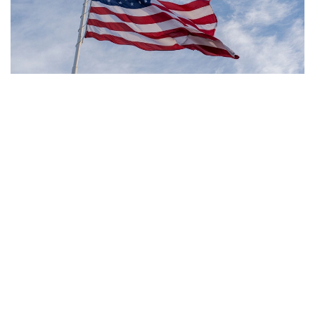
Фото: Pexels
- مەنىڭ ويىمشا، تۋۋ ارقىلى ازاماتتىق بەرىلەتىن الەمدەگى
جالعىز ەل - ءبىز. ءبىز بۇل تاجىريبەنى توقتاتامىز، - دەدى
ترامپ.
بۇعان دەيىن ترامپ تۋۋ ارقىلى ازاماتتىق الۋ قاعيداتىن شەكتەۋگە
باعىتتالعان بىرنەشە جارلىققا قول قويعان بولاتىن. پرەزيدەنت
اكىمشىلىگىنىڭ وكىلى ستيۆەن ميللەردىڭ ايتۋىنشا، ولاردىڭ
ءبىرى «بوسانۋ تۋريزمى» دەپ اتالاتىن تاجىريبەگە تىيىم سالۋعا
قاتىستى.
ايتا كەتەيىك، ا ق ش جاڭا ۆيزالىق كەپىل باعدارلاماسىن