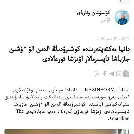
كۇنسۇلتان وتارباي
اۆتور
22:46, 07 تامىز 2026
دانيا مەكتەپتەرىندە كوشىرۋدىڭ الدىن الۋ ءۇشىن
جازباشا تاپسىرمالار اۋىزشا قورعالادى
استانا. KAZINFORM - دانيادا جوعارى سىنىپ وقۋشىلارى
ءبىلىم بەرۋ جۇيەسىندە جاساندى ينتەللەكت پايدالانۋدىڭ ۇلتتىق
ستراتەگياسى اياسىندا كوشىرۋدىڭ الدىن الۋ ءۇشىن جازباشا
تاپسىرمالاردى اۋىزشا قورعاۋى كەرەك، دەپ حابارلايدى The
Guardian.