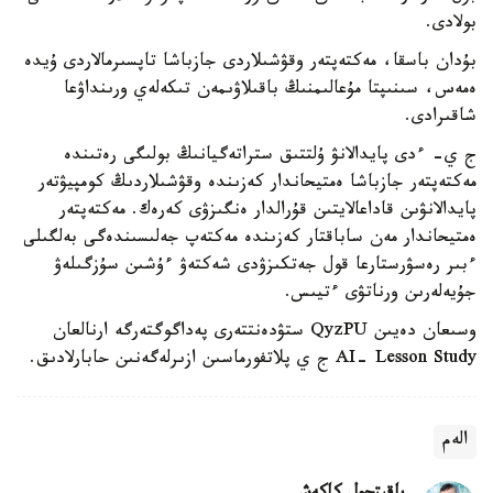
بولادى.
بۇدان باسقا، مەكتەپتەر وقۋشىلاردى جازباشا تاپسىرمالاردى ۇيدە
ەمەس، سىنىپتا مۇعالىمنىڭ باقىلاۋىمەن تىكەلەي ورىنداۋعا
شاقىرادى.
ج ي- ءدى پايدالانۋ ۇلتتىق ستراتەگيانىڭ بولىگى رەتىندە
مەكتەپتەر جازباشا ەمتيحاندار كەزىندە وقۋشىلاردىڭ كومپيۋتەر
پايدالانۋىن قاداعالايتىن قۇرالدار ەنگىزۋى كەرەك. مەكتەپتەر
ەمتيحاندار مەن ساباقتار كەزىندە مەكتەپ جەلىسىندەگى بەلگىلى
ءبىر رەسۋرستارعا قول جەتكىزۋدى شەكتەۋ ءۇشىن سۇزگىلەۋ
جۇيەلەرىن ورناتۋى ءتيىس.
وسىعان دەيىن QyzPU ستۋدەنتتەرى پەداگوگتەرگە ارنالعان
AI- Lesson Study ج ي پلاتفورماسىن ازىرلەگەنىن حابارلادىق.
الەم