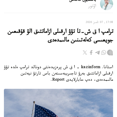
باقىتجول كاكەش
اۆتور
17:08, 07 تامىز 2026
ترامپ ا ق ش-تا تۋۋ ارقىلى ازاماتتىق الۋ قۇقىعىن
جويعىسى كەلەتىنىن مالىمدەدى
استانا. kazinform - ا ق ش پرەزيدەنتى دونالد ترامپ ەلدە تۋۋ
ارقىلى ازاماتتىق بەرۋ تاجىريبەسىنەن باس تارتۋ نيەتىن
مالىمدەدى، دەپ حابارلايدى Report.