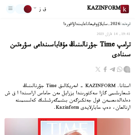
KAZINFORM
ق ز
ترەند:
2026-سايلاۋ
وقيعا
تاعايىنداۋ
اقوردا
19:41, 14 قازان 2025
ترامپ Time جۋرنالىنىڭ مۇقاباسىنداعى سۋرەتىن
سىنادى
استانا. KAZINFORM - امەريكالىق Time جۋرنالىنىڭ
شىعارىلىمى گازا سەكتورىندا يزرايل مەن حاماس اراسىندا ا ق ش
دەلدالدىعىمەن قول جەتكىزگەن بىتىمگەرشىلىك كەلىسىمىنە
ارنالعان، دەپ حابارلايدى Kazinform.