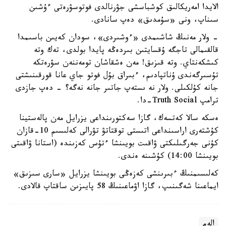
الايدا امەريكالىق كوشباسشى جۋرنالدى فوتوسۋرەتى ءۇشىن
سىناپ، ونى «سۇمدىق» دەپ سانادى.
- ولار مەنىڭ شاشىمدى «ءوشىردى»، سودان كەيىن باسىمدا
قالقىمالى تاجگە ۇقسايتىن بىردەڭە پايدا بولدى، تەك وتە
كىشكەنتاي. وتە قىزىق! مەن ەشقاشان تومەننەن سۋرەتكە
تۇسىرگەندى ۇناتپادىم، ءبىراق بۇل فوتو جاي عانا قورقىنىشتى
جانە كۇلكىلى. ولار نە ىستەپ جاتىر جانە نەگە؟ - دەپ جازدى
ترامپ Truth Social-دا.
ەسكە سالا كەتسەك، گازا سەكتورىنداعى يزرايل مەن پالەستينا
كۇشتەرى اراسىنداعى اتىستى توقتاتۋ تۋرالى كەلىسىم 10-قازان
كۇنى جەرگىلىكتى ۋاقىت بويىنشا ءتۇس كەزىندە (استانا ۋاقىتى
بويىنشا 14:00) كۇشىنە ەندى.
كەلىسىمنىڭ ءبىرىنشى كەزەڭى بويىنشا يزرايل «سارى سىزىق»
ايماعىنا شەگىنىپ، گازا اۋماعىنىڭ 58 پايىزىن ساقتاپ قالادى.
الەم