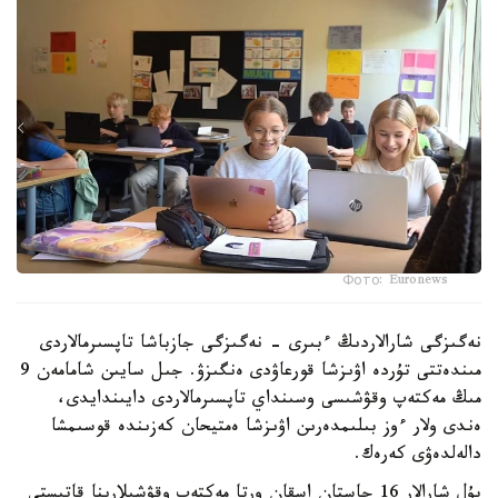
Фото: Euronews
نەگىزگى شارالاردىڭ ءبىرى - نەگىزگى جازباشا تاپسىرمالاردى
مىندەتتى تۇردە اۋىزشا قورعاۋدى ەنگىزۋ. جىل سايىن شامامەن 9
مىڭ مەكتەپ وقۋشىسى وسىنداي تاپسىرمالاردى دايىندايدى،
ەندى ولار ءوز بىلىمدەرىن اۋىزشا ەمتيحان كەزىندە قوسىمشا
دالەلدەۋى كەرەك.
بۇل شارالار 16 جاستان اسقان ورتا مەكتەپ وقۋشىلارىنا قاتىستى