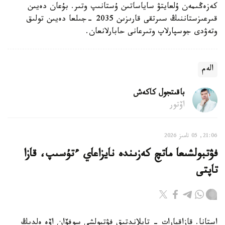
كەزەڭىمەن ۇلعايتۋ ساياساتىن ۇستانىپ وتىر. بۇعان دەيىن
قىرعىزستاننىڭ سىرتقى قارىزىن 2035 -جىلعا دەيىن تولىق
وتەۋدى جوسپارلاپ وتىرعانى حابارلانعان.
الەم
باقىتجول كاكەش
اۆتور
21:06, 05 تامىز 2026
فۋتبولشىعا ماتچ كەزىندە نايزاعاي ءتۇسىپ، قازا
تاپتى
استانا. قازاقپارات - تايلاندتىق فۋتبولشى سوفۆان اۆە ەلدىڭ