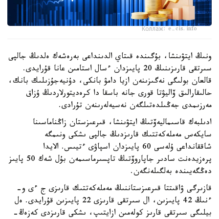
Коллаж: e-cis.info
ونىڭ ايتۋىنشا، بۇگىندە قىتاي الدىنداعى بەرەشەك ەلدىڭ جالپى
سىرتقى قارىزىنىڭ 20 پايىزدان ءسال استامىن عانا قۇرايدى.
قالعان بولىگى نەگىزىنەن ازيا دامۋ بانكى، دۇنيەجۇزىلىك بانك،
حالىقارالىق ۆاليۋتا قورى جانە باسقا دا كرەديتورلاردىڭ ۇزاق
مەرزىمدى جەڭىلدەتىلگەن نەسيەلەرىنەن تۇرادى.
ادىلبەك قاسىماليەۆتىڭ ايتۋىنشا، قىرعىزستان زاڭناماسىنا
سايكەس مەملەكەتتىك قارىزدىڭ جالپى ىشكى ونىمگە
شاققانداعى ۇلەسى 60 پايىزدان اسپاۋى ءتيىس. الايدا
پرەزيدەنت سادىر جاپاروۆتىڭ تاپسىرماسىمەن بۇل شەك 50 پايىز
دەڭگەيىندە بەلگىلەنگەن.
قازىرگى ۋاقىتتا قىرعىزستاننىڭ مەملەكەتتىك قارىزى ج ءى و-
ءنىڭ 42 پايىزىن، ال سىرتقى قارىزى 22 پايىزىن قۇرايدى. ەل
بيلىگى سىرتقى قارىز كولەمىن ازايتىپ، ىشكى قارىزدى كەزەڭ-