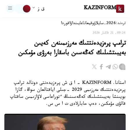
KAZINFORM
ق ز
ترەند:
2026-سايلاۋ
وقيعا
تاعايىنداۋ
اقوردا
09:24, 21 قاڭتار 2026
ترامپ پرەزيدەنتتىك مەرزىمىنەن كەيىن
بەيبىتشىلىك كەڭەسىن باسقارا بەرۋى مۇمكىن
استانا. KAZINFORM - ا ق ش پرەزيدەنتى دونالد ترامپ
پرەزيدەنتتىك مەرزىمى 2029 -جىلى اياقتالعان سوڭ، گازا
بويىنشا بەيبىتشىلىك كەڭەسىنىڭ ءتوراعاسى لاۋازىمىن ساقتاپ
قالۋى مۇمكىن، دەپ حابارلادى ت ا س س.