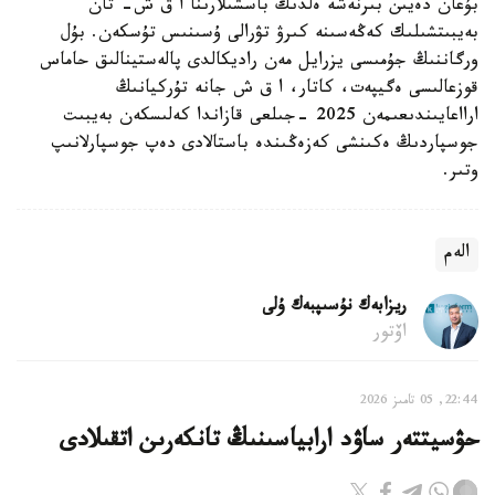
بۇعان دەيىن بىرنەشە ەلدىڭ باسشىلارىنا ا ق ش- تان
بەيبىتشىلىك كەڭەسىنە كىرۋ تۋرالى ۇسىنىس تۇسكەن. بۇل
ورگاننىڭ جۇمىسى يزرايل مەن راديكالدى پالەستينالىق حاماس
قوزعالىسى ەگيپەت، كاتار، ا ق ش جانە تۇركيانىڭ
ارااعايىندىعىمەن 2025 -جىلعى قازاندا كەلىسكەن بەيبىت
جوسپاردىڭ ەكىنشى كەزەڭىندە باستالادى دەپ جوسپارلانىپ
وتىر.
الەم
ريزابەك نۇسىپبەك ۇلى
اۆتور
22:44, 05 تامىز 2026
حۋسيتتەر ساۋد ارابياسىنىڭ تانكەرىن اتقىلادى