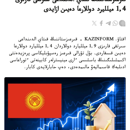
قىرعىزستاننىڭ قىتاي الدىنداعى سىرتقى قارىزى
1,4 ميلليرد دوللارعا دەيىن ازايدى
اقتاۋ. KAZINFORM - قىرعىزستاننىڭ قىتاي الدىنداعى
سىرتقى قارىزى 1,9 ميلليارد دوللاردان 1,4 ميلليارد دوللارعا
دەيىن قىسقاردى. بۇل تۋرالى قىرعىز رەسپۋبليكاسى پرەزيدەنتى
اكىمشىلىگىنىڭ باسشىسى ءارى مينيسترلەر كابينەتى ءتوراعاسى
ادىلبەك قاسىماليەۆ مالىمدەدى، دەپ حابارلايدى كابار.