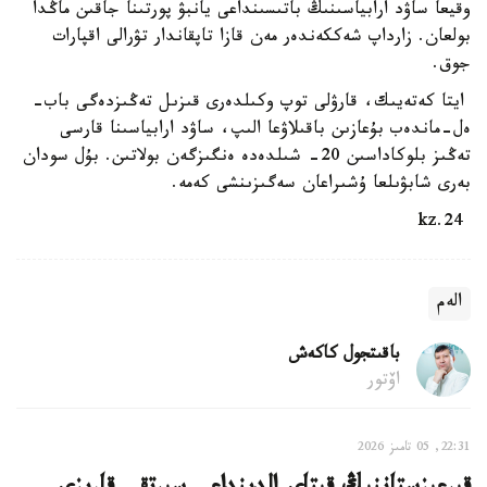
وقيعا ساۋد ارابياسىنىڭ باتىسىنداعى يانبۋ پورتىنا جاقىن ماڭدا
بولعان. زارداپ شەككەندەر مەن قازا تاپقاندار تۋرالى اقپارات
جوق.
ايتا كەتەيىك، قارۋلى توپ وكىلدەرى قىزىل تەڭىزدەگى باب-
ەل-ماندەب بۇعازىن باقىلاۋعا الىپ، ساۋد ارابياسىنا قارسى
تەڭىز بلوكاداسىن 20- شىلدەدە ەنگىزگەن بولاتىن. بۇل سودان
بەرى شابۋىلعا ۇشىراعان سەگىزىنشى كەمە.
24.kz
الەم
باقىتجول كاكەش
اۆتور
22:31, 05 تامىز 2026