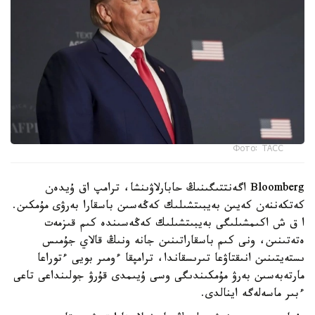
Фото: ТАСС
Bloomberg اگەنتتىگىنىڭ حابارلاۋىنشا، ترامپ اق ۇيدەن
كەتكەننەن كەيىن بەيبىتشىلىك كەڭەسىن باسقارا بەرۋى مۇمكىن.
ا ق ش اكىمشىلىگى بەيبىتشىلىك كەڭەسىندە كىم قىزمەت
ەتەتىنىن، ونى كىم باسقاراتىنىن جانە ونىڭ قالاي جۇمىس
ىستەيتىنىن انىقتاۋعا تىرىسقاندا، ترامپقا ءومىر بويى ءتوراعا
مارتەبەسىن بەرۋ مۇمكىندىگى وسى ۇيىمدى قۇرۋ جولىنداعى تاعى
ءبىر ماسەلەگە اينالدى.