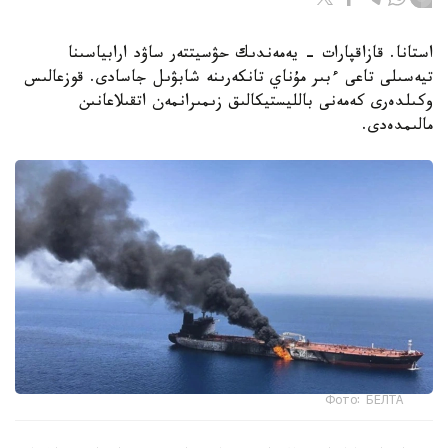
استانا. قازاقپارات - يەمەندىك حۋسيتتەر ساۋد ارابياسىنا
تيەسىلى تاعى ءبىر مۇناي تانكەرىنە شابۋىل جاسادى. قوزعالىس
وكىلدەرى كەمەنى بالليستيكالىق زىمىرانمەن اتقىلاعانىن
مالىمدەدى.
Фото: БЕЛТА