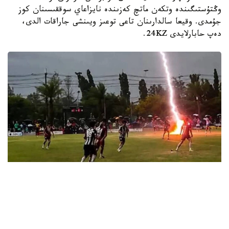
وڭتۇستىگىندە وتكەن ماتچ كەزىندە نايزاعاي سوققىسىنان كوز
جۇمدى. وقيعا سالدارىنان تاعى توعىز ويىنشى جاراقات الدى،
دەپ حابارلايدى 24KZ.
Фото: AsiaOne
قايعىلى جاعداي 4-تامىزدا ناراتحيۆات پروۆينسياسىندا وتكەن