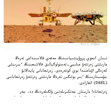
Фото: Xinhua
نىسان انحوي پروۆينتسياسىنىڭ حەفەي قالاسىنداعى تەرەڭ
عارىشتى زەرتتەۋ عىلىمي-تەحنولوگيالىق قالاشىعىنىڭ ءبىرىنشى
كەزەڭى اۋماعىندا بوي كوتەرەدى. زەرتحانانى پايدالانۋ
جۇمىستارىنىڭ ءبىر بولىگىن تەرەڭ عارىشتى زەرتتەۋ زەرتحاناسى
(DSEL) اتقارادى.
زەرتحانادا مارستان جەتكىزىلەتىن ۇلگىلەردىڭ دە، جەر
بيوسفەراسىنىڭ دا قاۋىپسىزدىگىن قامتاماسىز ەتەتىن ەكىجاقتى
قورعانىس جۇيەسى ەنگىزىلەدى.