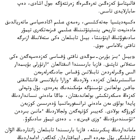
قالىپتاسۋ كەزەڭىن تەرەڭىرەك زەرتتەۋگە جول اشادى، دەپ
حابارلايدى تاسس.
ەكسپەديتسيا جەتەكشىسى، رەسەي عىلىم اكادەمياسى ماتەريالدىق
مادەنيەت تاريحى ينستيتۋتىنىڭ عىلىمي قىزمەتكەرى تيمۋر
سادىقوۆتىڭ ايتۋىنشا، بيىل تابىلعان ەكى ستەلانىڭ ازىرگە
ناقتى بالاماسى جوق.
«بيىل ءبىز بۇرىن-سوڭدى ناقتى ۇقساسى كەزدەسپەگەن ەكى
ستەلانى تاپتىق. قازبا بارىسىندا انىقتالعان ءارتۇرلى بۇيىمدار
الىس وڭىرلەردەن تابىلاتىن ۇقساس جادىگەرلەرمەن
سالىستىرىلعان كەزدە، ولاردىڭ ءوزارا بايلانىسى قانشالىقتى
جاقىن بولعانىن تۇسىنۋگە مۇمكىندىك بەرەدى. بۇل وتپەلى
كەزەڭ ەسكەرتكىشى بولعاندىقتان، جاڭا مادەني نىسانداردىڭ
پايدا بولۋى مەن مادەني ترانسفورماتسيا ۇدەرىسىن كوزبەن
كورۋگە بولادى. كەيبىر كۇتپەگەن ولجالاردىڭ ءمانىن بىردەن
ءتۇسىندىرۋدىڭ ءوزى قيىن»، - دەدى تيمۋر سادىكوۆ.
مامانداردىڭ پىكىرىنشە، قازبا بارىسىندا تابىلعان زاتتاردىڭ الۋان
تۇرلىلىگى بۇل جەردە الىس ايماقتاردان كەلگەن ادامداردىڭ