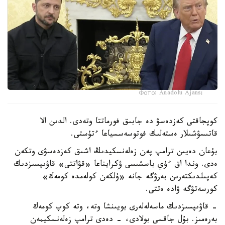
Фото: Anadolu Ajansı
كوپجاقتى كەزدەسۋ دە جابىق فورماتتا وتەدى. الدىن الا
قاتىسۋشىلار ەستەلىك فوتوسەسسياعا ءتۇستى.
بۇعان دەيىن ترامپ پەن زەلەنسكيدىڭ اشىق كەزدەسۋى وتكەن
ەدى. وندا اق ءۇي باسشىسى ۋكرايناعا «قۋاتتى» قاۋىپسىزدىك
كەپىلدىكتەرىن بەرۋگە جانە «ۇلكەن كولەمدە كومەك»
كورسەتۋگە ۋادە ەتتى.
- قاۋىپسىزدىك ماسەلەلەرى بويىنشا وتە، وتە كوپ كومەك
بەرەمىز. بۇل جاقسى بولادى، - دەدى ترامپ زەلەنسكيمەن