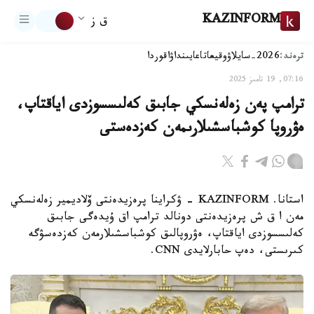
KAZINFORM
ق ز
ترەند:
2026-سايلاۋ
وقيعا
تاعايىنداۋ
اقوردا
07:16, 19 تامىز 2025
ترامپ پەن زەلەنسكي جابىق كەلىسسوزدى اياقتاپ،
ەۋروپا كوشباسشىلارىمەن كەزدەستى
استانا. KAZINFORM - ۋكراينا پرەزيدەنتى ۆلاديمير زەلەنسكي
مەن ا ق ش پرەزيدەنتى دونالد ترامپ اق ۇيدەگى جابىق
كەلىسسوزدى اياقتاپ، ەۋروپالىق كوشباسشىلارمەن كەزدەسۋگە
كىرىستى، دەپ حابارلايدى CNN.