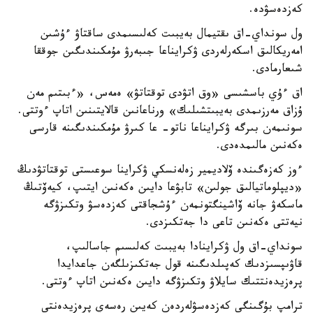
كەزدەسۋدە.
ول سونداي-اق ىقتيمال بەيبىت كەلىسىمدى ساقتاۋ ءۇشىن
امەريكالىق اسكەرلەردى ۋكرايناعا جىبەرۋ مۇمكىندىگىن جوققا
شىعارمادى.
اق ءۇي باسشىسى «وق اتۋدى توقتاتۋ» ەمەس، «ءبىتىم مەن
ۇزاق مەرزىمدى بەيبىتشىلىك» ورناعانىن قالايتىنىن اتاپ ءوتتى.
سونىمەن بىرگە ۋكرايناعا ناتو- عا كىرۋ مۇمكىندىگىنە قارسى
ەكەنىن مالىمدەدى.
ءوز كەزەگىندە ۆلاديمير زەلەنسكي ۋكراينا سوعىستى توقتاتۋدىڭ
«ديپلوماتيالىق جولىن» تابۋعا دايىن ەكەنىن ايتىپ، كيەۆتىڭ
ماسكەۋ جانە ۆاشينگتونمەن ءۇشجاقتى كەزدەسۋ وتكىزۋگە
نيەتتى ەكەنىن تاعى دا جەتكىزدى.
سونداي-اق ول ۋكراينادا بەيبىت كەلىسىم جاسالىپ،
قاۋىپسىزدىك كەپىلدىگىنە قول جەتكىزىلگەن جاعدايدا
پرەزيدەنتتىك سايلاۋ وتكىزۋگە دايىن ەكەنىن اتاپ ءوتتى.
ترامپ بۇگىنگى كەزدەسۋلەردەن كەيىن رەسەي پرەزيدەنتى