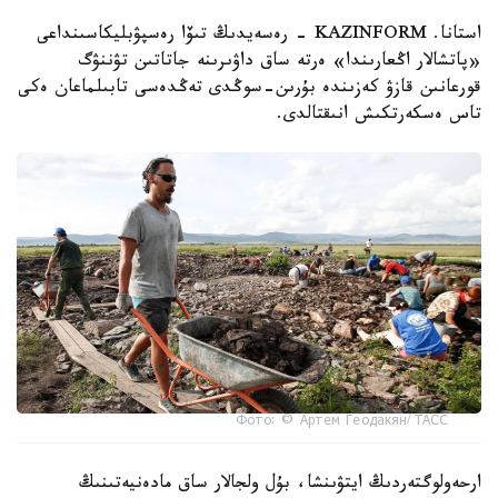
استانا. KAZINFORM - رەسەيدىڭ تىۆا رەسپۋبليكاسىنداعى
«پاتشالار اڭعارىندا» ەرتە ساق داۋىرىنە جاتاتىن تۋننۋگ
قورعانىن قازۋ كەزىندە بۇرىن-سوڭدى تەڭدەسى تابىلماعان ەكى
تاس ەسكەرتكىش انىقتالدى.
Фото: © Артем Геодакян/ ТАСС
ارحەولوگتەردىڭ ايتۋىنشا، بۇل ولجالار ساق مادەنيەتىنىڭ