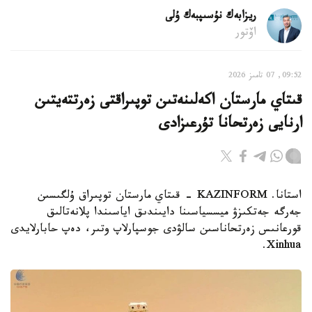
ريزابەك نۇسىپبەك ۇلى
اۆتور
09:52, 07 تامىز 2026
قىتاي مارستان اكەلىنەتىن توپىراقتى زەرتتەيتىن
ارنايى زەرتحانا تۇرعىزادى
استانا. KAZINFORM - قىتاي مارستان توپىراق ۇلگىسىن
جەرگە جەتكىزۋ ميسسياسىنا دايىندىق اياسىندا پلانەتالىق
قورعانىس زەرتحاناسىن سالۋدى جوسپارلاپ وتىر، دەپ حابارلايدى
Xinhua.