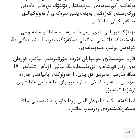
بولعانىن كورسەتەدى. سوندىقتان تۋننۋگ قورعانى مادەني
وزگەرىستەر كەزەڭىن بەينەلەيتىن بىرەگەي ارحەولوگيالىق
ەسكەرتكىش سانالادى.
تۋننۋگ قورعانى الدى-بەل مادەنيەتىنە جاتادى جانە وسى
مادەنيەتكە قاتىستى بەلگىلى ەسكەرتكىشتەردىڭ ىشىندەگى ەڭ
كونەسى بولىپ ەسەپتەلەدى.
قازبا جۇمىستارى جوسپارلى تۇردە جۇرگىزىلىپ جاتىر. قورعان
مەن ونى قورشاعان قۇرىلىمداردىڭ جالپى اۋماعى شامامەن 19
مىڭ شارشى مەتردى قۇرايدى. ارحەولوگتەر باتپاقتى جەردە
جۇمىس ىستەپ، اعاش، ساز، توپىراق جانە تاس قاباتتارىن
ارشۋعا ءماجبۇر.
ايتا كەتەيىك، عالىمدار التىن وردا داۋىرىنە تيەسىلى جاڭا
ەسكەرتكىشتەردى زەرتتەپ جاتىر.
الەم