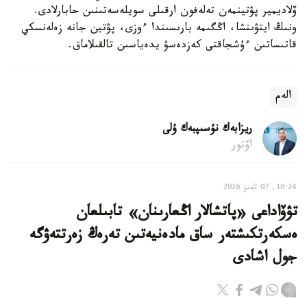
ۆلاديمير پۋتينمەن تەلەفون ارقىلى سويلەسەتىنىن حابارلادى.
ونىڭ ايتۋىنشا، اڭگىمە بارىسىندا ءوزى، پۋتين جانە زەلەنسكي
قاتىساتىن ءۇشجاقتى كەزدەسۋ يدەياسىن تالقىلاماق.
الەم
ريزابەك نۇسىپبەك ۇلى
اۆتور
10:24, 07 تامىز 2026
تۋۆاداعى «پاتشالار اڭعارىنان» تابىلعان
ەسكەرتكىشتەر ساق مادەنيەتىن تەرەڭ زەرتتەۋگە
جول اشادى