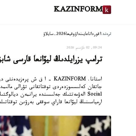
KAZINFORM
ترەند:
اقوردا
تاعايىنداۋ
وقيعا
2026-سايلاۋ
09:24, 02 ماۋسىم 2026
ترامپ يزرايلدىڭ ليۆانعا قارسى شابۋ
استانا. KAZINFORM – ا ق ش پرە
Social الەۋمەتتىك جەلىسىندە يرانمەن ديال
ارمياسىنىڭ ليۆانعا قاراي سوققى بەرۋىن توقتاتىلعانىن