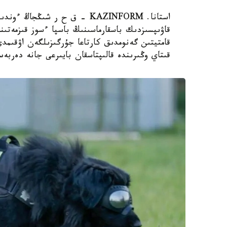
استانا. KAZINFORM – ق ح ر ش
قاۋىپسىزدىك باسقارماسىنىڭ باسپا ءسوز قىزمەتىن
قامتيتىن گەنومدىق كارتاعا جۇرگىزىلگەن اۋقىم
قىتاي وڭىرىندە قالىپتاسقان بايىرعى جانە دەربە