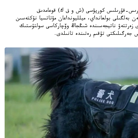
ىڭجاڭ ءوندىرىس-قۇرىلىس كورپۋسى (ش و ق ك) قوعامدىق
ەن بەلگىلى بولعانداي، ميلليونداعان مۋتاتسيا نۇكتەسىن
دى زەرتتەۋ ناتيجەسىندە شىڭجاڭ وۆچاركاسى سولتۇستىك
س جەرگىلىكتى تۇقىم رەتىندە تانىلدى.