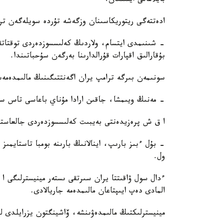
بايلاعانى ايتىلعان.
ادەتتەگى ريتوريكاسىنان وزگەشە تۇردە سويلەگەن تر
- شىنىمدى ايتسام، ولاردىڭ كەلىسسوزدەردى توقتاتقا
بۇقارالىق اقپارات قۇرالدارىنا بەرگەن سۇحباتىندا.
سونىمەن بىرگە ترامپ يران اگەنتتىگىنىڭ مالىمدەمە
- مەنىڭ ويىمشا، جاقىن ارادا مۇناي باعاسى تاس س
ا ق ش پرەزيدەنتى بەيبىت كەلىسسوزدەردى جالعاستىر
- بۇل ءبىز بارىپ، اينالانىڭ بارىنە بومبا تاستايم
ول.
ءدال سول ۋاقىتتا يران سىرتقى ىستەر مينيسترلىگى ا
المادى دەپ ايىپتاعان مالىمدەمە جاريالادى.
مينيسترلىكتىڭ مالىمدەۋىنشە، ۆاشينگتون يزرايلدى لي