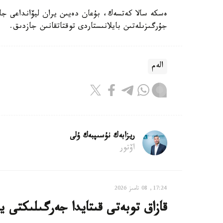
ەسكە سالا كەتسەك، بۇعان دەيىن يران ليۆانداعى جاع
جۇرگىزىلەتىن بايلانىستاردى توقتاتقانىن جازدىق.
الەم
ريزابەك نۇسىپبەك ۇلى
اۆتور
17:24, 08 تامىز 2026
قازاق توبەتى قىتايدا جەرگىلىكتى ي