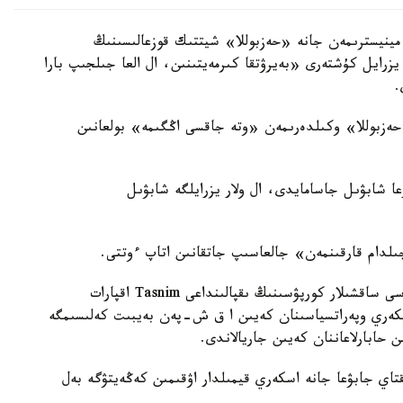
مينيسترىمەن جانە «حەزبوللا» شيتتىك قوزعالىسىنىڭ
رايل كۇشتەرى «بەيرۋتقا كىرمەيتىنىن، ال العا جىلجىپ بارا
.
 ترامپ «حەزبوللا» وكىلدەرىمەن «وتە جاقسى اڭگىمە» بولعانىن
عا شابۋىل جاسامايدى، ال ولار يزرايلگە شابۋىل
لدام قارقىنمەن» جالعاسىپ جاتقانىن اتاپ ءوتتى.
ترامپتىڭ بۇل مالىمدەمەلەرى يران يسلام ريەۆوليۋتسياسى ساقشىلار كورپۋسىنىڭ ىقپالىنداعى Tasnim اقپارات
سكەري وپەراتسياسىنان كەيىن ا ق ش-پەن بەيبىت كەلىسىمگە
ن حابارلاعاننان كەيىن جاريالاندى.
قتاي جابۋعا جانە اسكەري قيمىلدار اۋقىمىن كەڭەيتۋگە بەل