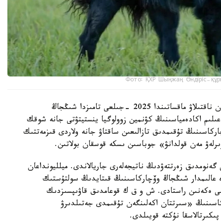
Фото: ҚХР Шыңжаң Өндіріс-құр
شىڭجاڭ وۆچاركاسىنىڭ شىعۋ تەگىن عىلىمي تۇرعىدان ناقتىلاۋ ماقساتىندا 2025 -جىلعى تامىزدا شىڭجاڭ
لىم اكادەمياسىنىڭ كۋنمين زوولوگيا ينستيتۋتى جانە شوقك
ركاسىنىڭ تۇقىمدىق تازالىعىن ساقتاۋ جانە ولاردى قىزمەتتىك
ىرلەۋ مەن قولدانۋ» جوباسىن ىسكە قوسقان بولاتىن.
 گەنومدىق زەرتتەۋدىڭ ناتيجەلەرى جاريالاندى. ميلليونداعان
دە عالىمدار شىڭجاڭ وۆچاركاسىنىڭ قىتايدىڭ سولتۇستىك
ىمى ەكەنىن راستادى. ش و ق ك قوعامدىق قاۋىپسىزدىك
كاسىنىڭ «سىرتتان اكەلىنگەن تۇقىمدى جەتىلدىرۋ
پىكىرتالاسقا نۇكتە قويىلدى.