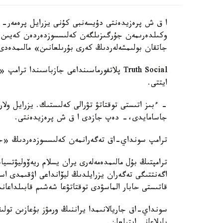
ا ق ش پرەزيدەنتى دۇيسەنبى كۇنى يزرايل پرەمەر- 
وكىلدەرىمەن جۇرگىزىلگەن كەلىسسوزدەردەن كەيىن يز
جاتقان بولىمشەلەردىڭ كەرى بۇرىلعانىن» مالىمدەدى
Truth Social پلاتفورماسىنداعى جازباسىندا
ايتتى.
- ءبىز اتىستى توقتاتۋ تۋرالى كەلىستىك. يزرايل ولار
جاسامايدى،- دەپ جازدى ا ق ش پرەزيدەنتى.
ترامپ سونداي-اق تەگەرانمەن كەلىسسوزدەردىڭ «جى
اگەنتتىگى تەگەران يزرايلدىڭ ليۆانداعى اۋقىمدى ا
قاتىستى حابار الماسۋدى توقتاتۋعا شەشىم قابىلداعانى
سونداي-اق جاريالانىمدا يراننىڭ ورمۋز بۇعازىن تولى