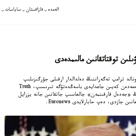
الەمدە
قازاقستان
ساياسات
ت
ىلىن توقتاتقانىن مالىمدەدى
زيدەنتى دونالد ترامپ تەگەراننىڭ دەلدالدار ارقىلى جۇرگىزىلىپ
جاتقان كەلىسسوزدەردى توقتاتقانى تۋرالى مالىمدەمەدەن كەيىن جاعدايدى باسەڭدەتۋگە تىرىسىپ، Truth
وگتىڭ «جەدەل قارقىنمەن» جالعاسىپ جاتقانىن جانە يزرايل
 جازدى، دەپ حابارلايدى Euronews.