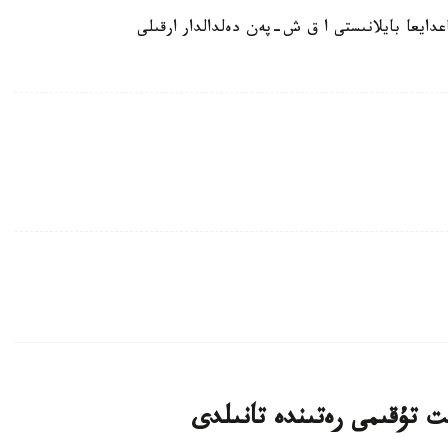
دايعا بايلانىستى ا ق ش-پەن دەلدالدار ارقىلى
ت تۇقىمى رەتىندە تانىلدى