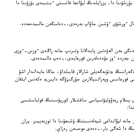
ۇزىلۋىنا دا، يزرايلدىڭ ليۆانعا قاتىستى ءبىتىمدى بۇزۋىنا دا
مال ءورشۋى ءۇشىن جاۋاپ بەرەدى،-دەلىنگەن مالىمدەمەدە.
ىگى مەن الەۋەتىن پايدالانا وتىرىپ جانە زاڭدى ءوزىن-ءوزى
ن جەردە ءوز مۇددەلەرىن قورعايدى،-دەپ مالىمدەدى.
ەگەراننىڭ «تۇبەگەيلى شارالار قابىلداۋ، جاڭا مايداندار اشۋ
ى قورعانىس وپەراتسيالارىن جۇرگىزۋگە دايىن» ەكەنىن ايتقان
سلام ريەۆوليۋتسياسى ساقشىلار كورپۋسىنىڭ قولباسشىسى
جانە ليۆانداعى شيەلەنىستىڭ ۋشىعۋىنا دا توزبەيمىز. يران
نىڭ دا شەگى بار،-دەدى موحسەن رەزاي.