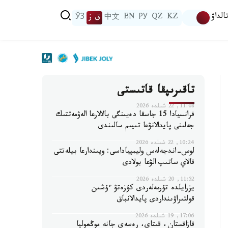
الداۋ
KZ
QZ
РУ
EN
中文
ق ز
ЎЗ
تاقىرىپقا قاتىستى
11:08, 22 شىلدە 2026
فرانسيادا 15 جاسقا دەيىنگى بالالارعا الەۋمەتتىك
جەلىنى پايدالانۋعا تىيىم سالىندى
10:24, 22 شىلدە 2026
لوس-اندجەلەس وليمپياداسى: ويىندارعا بيلەتتى
قالاي ساتىپ الۋعا بولادى
11:52, 20 شىلدە 2026
يزرايلدە تۇرمەلەردى كۇزەتۋ ءۇشىن
قولتىراۋىنداردى پايدالانباق
17:06, 19 شىلدە 2026
قازاقستان، قىتاي، رەسەي جانە موڭعوليا