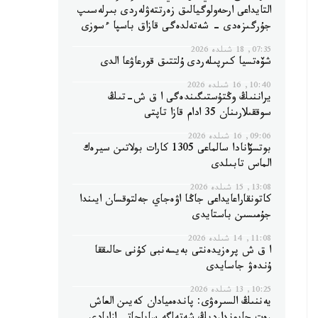
التايداعى ارحەولوگيالىق زەرتتەۋلەردى بىرلەسىپ
جۇرگىزەدى - شەتەلدەگى قازاق باسپا ءسوزى
07:35, 18 شىلدە 2026
شۆەتسيا كىرپىلەردى ۇلتتىق قورعاۋعا الدى
10:40, 16 شىلدە 2026
يراننىڭ وڭتۇستىگىندەگى ا ق ش-تىڭ
سوققىلارىنان 35 ادام قازا تاپتى
09:06, 16 شىلدە 2026
بوتسۆانادا سالماعى 1305 كارات بولاتىن سيرەك
الماس تابىلدى
13:08, 15 شىلدە 2026
كاتونقاراعايداعى جاڭا اۋەجاي جەلتوقسان ايىندا
جۇمىسىن باستايدى
11:08, 14 شىلدە 2026
ا ق ش پرەزيدەنتى بەيسەنبى كۇنى حالىققا
ۇندەۋ جاسايدى
10:25, 13 شىلدە 2026
يەننىڭ السىرەۋى: پاندەميادان كەيىن العاش