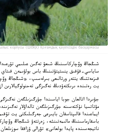
ылыс корпусы (ШӨҚК) Қоғамдық қауіпсіздік басқармасы
ساياسي-قۇقىق ينستيتۋتىنىڭ باس بولۋىمەن قىتاي عى
قىزمەتتىك يتتەر ورتالىعى بىرلەسىپ، «شىڭجاڭ وۆچا
يت رەتىندە ىرىكتەۋدىڭ نەگىزگى تەحنولوگيالارىن از
جۋىردا اتالعان جوبا اياسىندا جۇرگىزىلگەن نەگىزگى
مۋتاتسيا نۇكتەسىنە جۇرگىزىلگەن تالداۋلار نەگىزىن
ايماعىندا قالىپتاسقان بايىرعى جەرگىلىكتى يت تۇق
باسقارماسىنىڭ مالىمەتىنشە، زەرتتەۋ شىڭجاڭ وۆچار
ناتيجەسىندە پايدا بولعانى» تۋرالى ۇزاققا سوزىلعان 