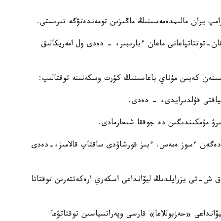
امپ يران مالىمدەمەسىنىڭ ماڭىزىن تومەندەتۋگە تىرىستى.
ن-توتتاتپاعانى ماعان ءبارىبىر، - دەدى ول امەريكالىق
سىنەن كەيىن مۇناي باعاسىنىڭ كۇرت وسكەنىنە توقتالىپ:
ياقتى قۇلدىرايدى، - دەدى.
ۋ مۇمكىندىگىن دە جوققا شىعارمادى.
ىز دەگەن ءسوز ەمەس. ءبىز قورشاۋدى ساقتاپ قالامىز،-دەدى
 ق ش-تى يزرايلدىڭ ليۆانداعى اسكەري ارەكەتتەرىن توقتاتا
ۆانداعى «حەزبوللاعا» قارسى وپەراتسياسىن توقتاتۋعا