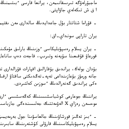
ماجبۇرلەۋگە تىرىسقانىمەن، يرانعا قارسى ءبىتىمنىڭ ب
ا ق ش تىكەلەي جاۋاپتى.
- قۇراما شتاتتار بۇل جاعدايدىڭ سالدارى مەن ىقتي
يران تاراپى سونداي-اق:
- يران يسلام رەسپۋبليكاسى ءوزىنىڭ بارلىق مۇمكىند
قورعاۋ قۇقىعىنا سۇيەنە وتىرىپ، قاجەت دەپ ساناعا
بۇدان بولەك، يراندىق بۇقارالىق اقپارات قۇرالدارى ت
جانە ورمۋز بۇعازىنداعى تەپە-تەڭدىكتى ساقتاۋ ارقىل
ەكى يراندىق گەنەرالدىڭ ءسوزىن كەلتىردى.
يراننىڭ جوعارعى كوشباسشىسىنىڭ كەڭەسشىسى ءارى ي
موحسەن رەزاي X الەۋمەتتىك جەلىسىندەگى جازباسىندا:
- ءبىز تەڭىز قورشاۋىنىڭ جالعاسۋىنا جول بەرمەيمىز 
يسلام رەسپۋبليكاسىنىڭ قارۋلى كۇشتەرىنىڭ سابىرى