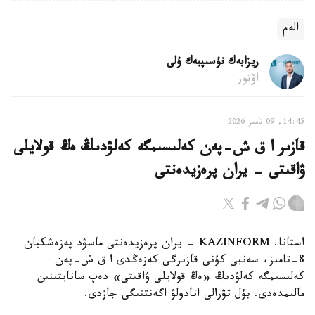
الەم
ريزابەك نۇسىپبەك ۇلى
اۆتور
14:45, 09 تامىز 2026
قازىر ا ق ش-پەن كەلىسىمگە كەلۋدىڭ ەڭ قولايلى
ۋاقىتى - يران پرەزيدەنتى
استانا. KAZINFORM - يران پرەزيدەنتى ماسۋد پەزەشكيان
8-تامىز، سەنبى كۇنى قازىرگى كەزەڭدى ا ق ش-پەن
كەلىسىمگە كەلۋدىڭ «ەڭ قولايلى ۋاقىتى» دەپ سانايتىنىن
مالىمدەدى. بۇل تۋرالى انادولۋ اگەنتتىگى جازدى.