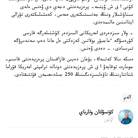
كۇنى ا ق ش ۆيتسە- پرەزيدەنتى دجەي دي ۆەنس ەلدى
سىناۋشىلار ونىڭ جەتىستىكتەرى ەمەس، كەمشىلىكتەرى تۋرالى
ايتاتىنىن مالىمدەدى.
- ولار سىزدەردى امەريكانى السىزدەر كۇشتىلەرگە قارسى
كۇرەسۋگە ءماجبۇر بولاتىن كەزەكتى ەل عانا دەپ سەندىرۋگە
تىرىسادى، - دەدى ۆەنس.
ەسكە سالا كەتسەك، بۇعان دەيىن قازاقستان پرەزيدەنتى قاسىم-
جومارت توقايەۆ ا ق ش پرەزيدەنتى دونالد ترامپتى امەريكا قۇراما
شتاتتارىنىڭ تاۋەلسىزدىگىنىڭ 250 جىلدىعىمەن قۇتتىقتادى.
الەم
كۇنسۇلتان وتارباي
اۆتور