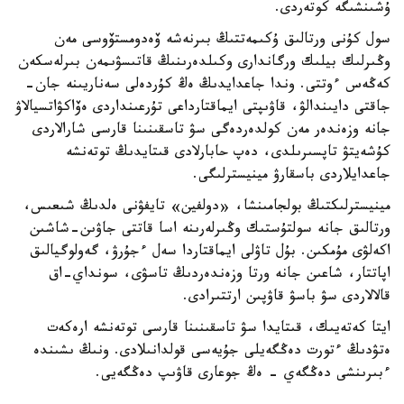
ۇشىنشىگە كوتەردى.
سول كۇنى ورتالىق ۇكىمەتتىڭ بىرنەشە ۆەدومستۆوسى مەن
وڭىرلىك بيلىك ورگاندارى وكىلدەرىنىڭ قاتىسۋىمەن بىرلەسكەن
كەڭەس ءوتتى. وندا جاعدايدىڭ ەڭ كۇردەلى سەناريىنە جان-
جاقتى دايىندالۋ، قاۋىپتى ايماقتارداعى تۇرعىنداردى ەۆاكۋاتسيالاۋ
جانە وزەندەر مەن كولدەردەگى سۋ تاسقىنىنا قارسى شارالاردى
كۇشەيتۋ تاپسىرىلدى، دەپ حابارلادى قىتايدىڭ توتەنشە
جاعدايلاردى باسقارۋ مينيسترلىگى.
مينيسترلىكتىڭ بولجامىنشا، «دولفين» تايفۋنى ەلدىڭ شىعىس،
ورتالىق جانە سولتۇستىك وڭىرلەرىنە اسا قاتتى جاۋىن-شاشىن
اكەلۋى مۇمكىن. بۇل تاۋلى ايماقتاردا سەل ءجۇرۋ، گەولوگيالىق
اپاتتار، شاعىن جانە ورتا وزەندەردىڭ تاسۋى، سونداي-اق
قالالاردى سۋ باسۋ قاۋپىن ارتتىرادى.
ايتا كەتەيىك، قىتايدا سۋ تاسقىنىنا قارسى توتەنشە ارەكەت
ەتۋدىڭ ءتورت دەڭگەيلى جۇيەسى قولدانىلادى. ونىڭ ىشىندە
ءبىرىنشى دەڭگەي - ەڭ جوعارى قاۋىپ دەڭگەيى.