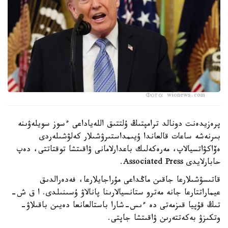
Фото: wionews.com
پرەزيدەنت دونالد ترامپتىڭ ۇلتتىق اللەياداعى ءسوز سويلەۋىنە
بىرنەشە ساعات قالعاندا ۇيىمداستىرۋشىلار كەلۋشىلەردى
ەۆاكۋاتسيالاپ، مەرەكەلىك باعدارلامانى ۋاقىتشا توقتاتتى، دەپ
حابارلايدى Associated Press.
قاتىسۋشىلارعا جاقىن ماڭداعى مۇراجايلارعا، فەدەرالدىق
عيماراتتارعا جانە مەترو ستانسيالارىنا پانالاۋ ۇسىنىلدى. ا ق ش-
تىڭ قۇپيا قىزمەتى دە ءىس-شارا باستالعانعا دەيىن باقىلاۋ-
وتكىزۋ بەكەتتەرىن ۋاقىتشا جاپتى.