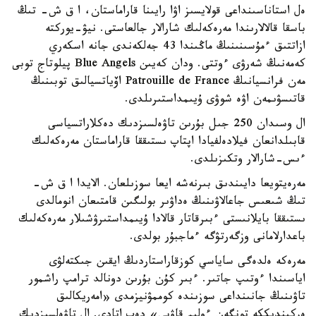
ەل استاناسىنداعى قولايسىز اۋا رايىنا قاراماستان، ا ق ش- تىڭ
باسقا قالالارىندا مەرەكەلىك شارالار جالعاستى. نيۋ-يوركتە
ازاتتىق ءمۇسىنىنىڭ ماڭىندا 43 جەلكەندى جانە اسكەري
كەمەنىڭ شەرۋى ءوتتى. ودان كەيىن Blue Angels پيلوتاج توبى
مەن فرانسيانىڭ Patrouille de France اۆياتسيالىق توبىنىڭ
قاتىسۋىمەن اۋە شوۋى ۇيىمداستىرىلدى.
ال وسىدان 250 جىل بۇرىن تاۋەلسىزدىك دەكلاراتسياسى
قابىلدانعان فيلادەلفيادا اپتاپ ىستىققا قاراماستان مەرەكەلىك
ءىس-شارالار وتكىزىلدى.
مەرەيتويعا دايىندىق بىرنەشە ايعا سوزىلعان. الايدا ا ق ش-
تىڭ شىعىس جاعالاۋىنىڭ ەداۋىر بولىگىن قامتىعان انومالدى
ىستىققا بايلانىستى ءبىرقاتار قالادا ۇيىمداستىرۋشىلار مەرەكەلىك
باعدارلامانى وزگەرتۋگە ءماجبۇر بولدى.
مەرەكە ەلدەگى ساياسي كوزقاراستاردىڭ ايقىن جىكتەلۋى
اياسىندا ءوتىپ جاتىر. ءبىر كۇن بۇرىن دونالد ترامپ راشمور
تاۋىنىڭ جانىنداعى سوزىندە كوممۋنيزمدى «امەريكالىق
ەركىندىككە تونگەن ءولىم قاۋپى» دەپ اتادى. ال تاۋەلسىزدىك