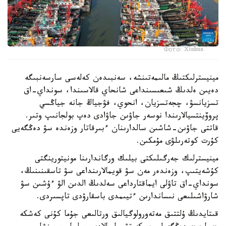
Фото: Xinhua
مينيسترلىكتىڭ مالىمەتىنشە، سەنبىدەن كەلەسى سارسەنبىگە
دەيىن ەلدىڭ شىعىسىنداعى شانحاي قالاسىندا، سونداي-اق
تسزيانسۋ، چجەتسزيان، انحوي، فۋجياڭ جانە جياڭسي
پروۆينتسيالارىندا نوسەر جاۋىن جاۋادى دەپ بولجانىپ وتىر.
قاتتى جاۋىن-شاشىن سالدارىنان ءبىرقاتار وزەندە سۋ دەڭگەيى
كۇرت كوتەرىلۋى مۇمكىن.
مينيسترلىك جەرگىلىكتى بيلىك ورگاندارىنا مونيتورينگتى
كۇشەيتىپ، وزەندەر مەن سۋ قويمالارىنداعى سۋ تاسقىنىنىڭ،
سونداي-اق تاۋلى ايماقتارداعى سەلدىڭ الدىن الۋ ءۇشىن سۋ
شارۋاشىلىعى نىساندارىن ءتيىمدى باسقارۋدى تاپسىردى.
قىتايدىڭ ۇلتتىق مەتەورولوگيالىق ورتالىعى جۇما كۇنى كەشكە