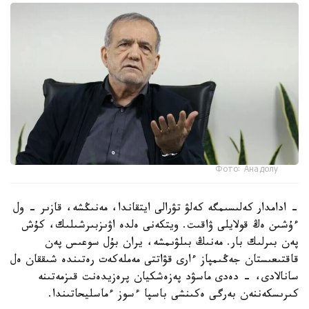
Фото: Анадолу
- ادامدار كەلىسىمگە كەلۋ تۋرالى ايتقاندا، مەنىڭشە، قازىر - ول
ءۇشىن ەڭ قولايلى ۋاقىت. ويتكەنى ەلدە اۋىزبىرشىلىك، كۇش
پەن بىرلىك بار. مەنىڭ بىلۋىمشە، يران بۇل سوعىس پەن
قاقتىعىستان جەڭىمپاز ءارى قۋاتتى مەملەكەت رەتىندە شىققان ەل
سانالادى، - دەدى ماسۋد پەزەشكيان پرەزيدەنت قىزمەتىنە
كىرىسكەننەن بەرگى ەكىنشى باسپا ءسوز ءماسليحاتىندا.