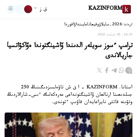
KAZINFORM
ق ز
ترەند:
2026-سايلاۋ
وقيعا
تاعايىنداۋ
اقوردا
16:53, 05 شىلدە 2026
ترامپ ءسوز سويلەر الدىندا ۆاشينگتوندا ەۆاكۋاتسيا
جاريالاندى
استانا. KAZINFORM – ا ق ش تاۋەلسىزدىگىنىڭ 250
جىلدىعىنا ارنالعان ۆاشينگتونداعى مەرەكەلىك ءىس-شارالاردىڭ
وتۋىنە قاتتى نايزاعايدان قاۋىپ ءتوندى.