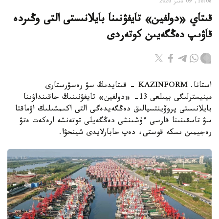
16:08, 09 تامىز 2026
قىتاي «دولفين» تايفۋنىنا بايلانىستى التى وڭىردە
قاۋىپ دەڭگەيىن كوتەردى
استانا. KAZINFORM - قىتايدىڭ سۋ رەسۋرستارى
مينيسترلىگى بيىلعى 13- «دولفين» تايفۋنىنىڭ جاقىنداۋىنا
بايلانىستى پروۆينتسيالىق دەڭگەيدەگى التى اكىمشىلىك اۋماقتا
سۋ تاسقىنىنا قارسى ءۇشىنشى دەڭگەيلى توتەنشە ارەكەت ەتۋ
رەجيمىن ىسكە قوستى، دەپ حابارلايدى شينحۋا.