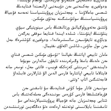
«سارى» دەڭگەيلى ەسكەرتۋ جاريالادى. بولجام بويىنشا،
«دولفين» جەكسەنبى مەن دۇيسەنبى ارالىعىندا قىتايدىڭ
شىعىس جاعالاۋىنا - چجەتسزيان پروۆينتسياسىنا نەمەسە فۋجياڭ
پروۆينتسياسىنىڭ سولتۇستىگىنە جەتۋى مۇمكىن.
ۇلتتىق مەتەورولوگيالىق ورتالىقتىڭ باس سينوپتيگى سيۋي
ينلۋننىڭ ايتۋىنشا، شىلدە ايىندا قىتايعا سوققى بەرگەن
«باۆي» تايفۋنىمەن سالىستىرعاندا، «دولفين» كۇشتىرەك جەل
مەن مول جاۋىن-شاشىن اكەلۋى ىقتيمال.
مامان تابيعي اپاتتىڭ ىقپالىنا ءتۇسۋى مۇمكىن شىعىس قىتاي
مەن ەلدىڭ باسقا وڭىرلەرىندە تايفۋن سالدارىن جويۋعا
دايىندىقتى ءبىرىنشى كەزەككە قويىپ، قاتتى جەل، نوسەر جانە
قايتالاما تابيعي اپاتتارعا قارسى الدىن الۋ شارالارىن قابىلداۋ
قاجەتتىگىن اتاپ ءوتتى.
سونىمەن قاتار جۇما كۇنى قىتايدىڭ سۋ تاسقىنى مەن
قۇرعاقشىلىققا قارسى كۇرەس جونىندەگى مەملەكەتتىك باس
شتابى چجەتسزيان جانە فۋجياڭ پروۆينتسيالارىنداعى سۋ
تاسقىنىنا بايلانىستى توتەنشە ارەكەت ەتۋ دەڭگەيىن تورتىنشىدەن