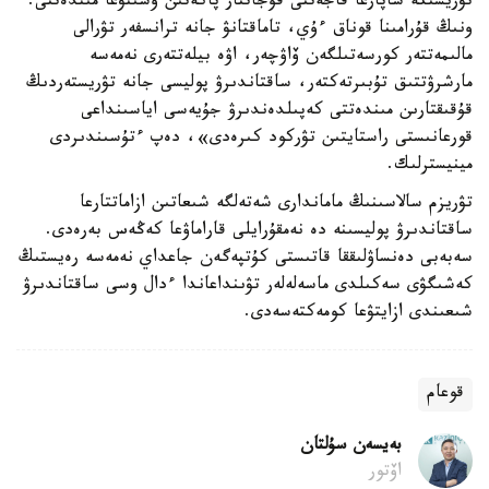
تۋريستكە ساپارعا قاجەتتى قۇجاتتار پاكەتىن ۇسىنۋعا مىندەتتى.
ونىڭ قۇرامىنا قوناق ءۇي، تاماقتانۋ جانە ترانسفەر تۋرالى
مالىمەتتەر كورسەتىلگەن ۆاۋچەر، اۋە بيلەتتەرى نەمەسە
مارشرۋتتىق تۇبىرتەكتەر، ساقتاندىرۋ پوليسى جانە تۋريستەردىڭ
قۇقىقتارىن مىندەتتى كەپىلدەندىرۋ جۇيەسى اياسىنداعى
قورعانىستى راستايتىن تۋركود كىرەدى»، دەپ ءتۇسىندىردى
مينيسترلىك.
تۋريزم سالاسىنىڭ ماماندارى شەتەلگە شىعاتىن ازاماتتارعا
ساقتاندىرۋ پوليسىنە دە نەمقۇرايلى قاراماۋعا كەڭەس بەرەدى.
سەبەبى دەنساۋلىققا قاتىستى كۇتپەگەن جاعداي نەمەسە رەيستىڭ
كەشىگۋى سەكىلدى ماسەلەلەر تۋىنداعاندا ءدال وسى ساقتاندىرۋ
شىعىندى ازايتۋعا كومەكتەسەدى.
قوعام
بەيسەن سۇلتان
اۆتور