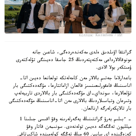
Коллаж: Kazinform / ИИ
گرانتقا اۋىلدىق ەلدى مەكەندەردەگى، شاعىن جانە
مونوقالالارداعى مەكتەپتەردىڭ 25 جاسقا دەيىنگى تۇلەكتەرى
ۇمىتكەر بولا الادى.
باعدارلاما جەتىم بالالار مەن كامەلەتكە تولعانعا دەيىن اتا-
اناسىنىڭ قامقورلىعىنسىز قالعان ازاماتتارعا، مۇگەدەكتىگى بار
تۇلعالارعا، سونداي-اق مۇگەدەكتىگى بار بالالاردى تاربيەلەپ
وتىرعان وتباسىلاردىڭ بالالارى مەن اتا-اناسىنىڭ مۇگەدەكتىگى
بار تالاپكەرلەرگە ارنالعان.
- ءبىلىم بەرۋ گرانتىنىڭ يەگەرلەرىنە وقۋ اقىسى جىلىنا 1
ميلليون تەڭگەگە دەيىن تولەنەدى. سونىمەن قاتار وقۋ
كەزەڭىندە اي سايىن 60 مىڭ تەڭگە كولەمىندە شاكىرتاقى