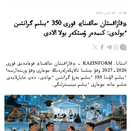
15:08, 09 تامىز 2026
«قازاقستان حالقىنا» قورى 350 ءبىلىم گرانتىن
ءبولدى: كىمدەر ۇمىتكەر بولا الادى
استانا. KAZINFORM - «قازاقستان حالقىنا» قوعامدىق قورى
2026-2027 وقۋ جىلىنا تالاپكەرلەردىڭ جوعارى وقۋ ورىندارىندا
ءبىلىم الۋىنا 350 ءبىلىم بەرۋ گرانتىن ءبولدى، دەپ حابارلايدى
عىلىم جانە جوعارى ءبىلىم مينيسترلىگى.