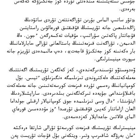
جۇمىس ىستەيتىنىنە مىندەتتى تۇردە كوز جەتكىزۋگە كەڭەس
بەرەدى.
«تۋر ساتىپ الماس بۇرىن تۋراگەنتتەن تۋردى ساتۋدىڭ
زاڭدىلىعىن جانە تۋريستىڭ قۇقىقتىق قورعالۋىن راستايتىن
قۇجاتتار پاكەتىن سۇراتىپ، مۇقيات تەكسەرگەن ءجون. ەڭ
الدىمەن، تۋراگەنت قىزمەتىنىڭ باستالعانى تۋرالى حابارلامانىڭ
بار ەكەنىنە كوز جەتكىزۋ قاجەت»، دەپ مالىمدەدى تۋريزم جانە
سپورت مينيسترلىگى.
ۆەدومستۆو تۇسىندىرگەندەي، كەز كەلگەن تۋريستىك اگەنتتىك
مەملەكەتتىك ەلەكتروندى تىزىلىمگە ەنگىزىلۋى ءتيىس. بۇل
كومپانيانىڭ رەسمي تۇردە قىزمەت كورسەتەتىنىن جانە مەملەكەت
باقىلاۋىنداعى جۇيەدە تىركەلگەنىن بىلدىرەدى. ساراپشىلاردىڭ
ايتۋىنشا، ءدال وسى تىزىلىمدە جوق كومپانيالار ارقىلى جولداما
العان ازاماتتار كەيىن قۇقىقتىق تۇرعىدا ءوز مۇددەسىن قورعاي
الماي قالاتىن جاعدايلار كەزدەسەدى.
مينيسترلىك تۋريستىك قىزمەت كورسەتۋ تۋرالى شارتقا ەرەكشە
ءمان بەرۋگە شاقىرىپ وتىر. ويتكەنى بۇل قۇجات تۋريست پەن