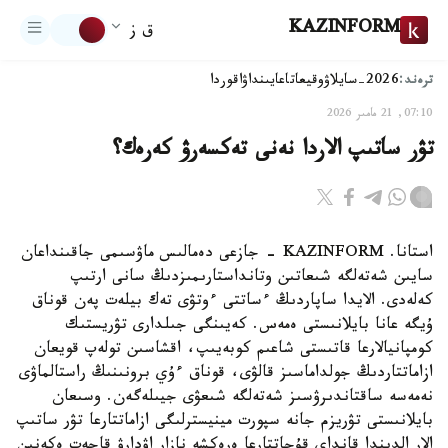
KAZINFORM
ق ز
ترەند:
2026-سايلاۋ
وقيعا
تاعايىنداۋ
اقوردا
07:10, 21 مامىر 2026
تۋر ساتىپ الاردا نەنى تەكسەرۋ كەرەك؟
استانا. KAZINFORM - جازعى دەمالىس ماۋسىمى جاقىنداعان
سايىن شەتەلگە شىعاتىن وتانداستارىمىزدىڭ سانى ارتىپ
كەلەدى. الايدا ساپاردىڭ ءساتتى ءوتۋى تەك بيلەت پەن قوناق
ۇيگە عانا بايلانىستى ەمەس. كەيىنگى جىلدارى تۋريستىك
كومپانيالارعا قاتىستى شاعىم كوبەيىپ، اقشاسىن تولەپ قويعان
ازاماتتاردىڭ جولداماسىز قالۋى، قوناق ءۇي برونىنىڭ راستالماۋى
نەمەسە ساقتاندىرۋسىز شەتەلگە شىعۋى جيىلەگەن. وسىعان
بايلانىستى تۋريزم جانە سپورت مينيسترلىگى ازاماتتارعا تۋر ساتىپ
الار الدىندا قانداي قۇجاتتارعا ەرەكشە نازار اۋدارۋ قاجەت ەكەنىن