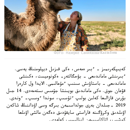
Фото: Назерке Саниязова/Kazinform
كەيىپكەرىمىز - ءبىر ەمەس، ەكى قىزىل ديپلومنىڭ يەسى.
ءبىرىنشى ماماندىعى - بۋحگالتەر- ەكونوميست، ەكىنشى
ماماندىعى - باستاۋىش سىنىپ ءمۇعالىمى. الايدا ول كارەرا
قۋعان جوق. ەكى ماماندىق بويىنشا جۇمىس ىستەمەدى. 14 جىل
بۇرىن قازالىعا كەلىن بولىپ ءتۇسىپ، سوندا ءوسىپ- ءوندى.
2019 -جىلدان بەرى جولداسىمەن بىرگە وسى اۋداننىڭ شاكەن
اۋىلدىق وكرۋگىنە قاراستى سايقۇدىق دەگەن مالشى اۋىلعا
كوشىپ، اتاكاسىپپەن اينالىسىپ كەلەدى.