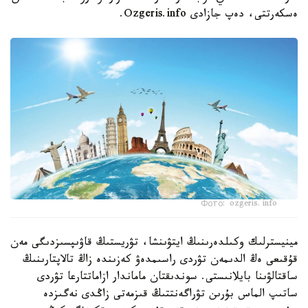
ەسكەرتتى، دەپ جازادى Ozgeris.info.
Фото: ozgeris.info
مينيسترلىك وكىلدەرىنىڭ ايتۋىنشا، تۋريستىڭ قاۋىپسىزدىگى مەن
قۇقىعى ەڭ الدىمەن تۋردى راسىمدەۋ كەزىندە زاڭ تالاپتارىنىڭ
ساقتالۋىنا بايلانىستى. سوندىقتان ماماندار ازاماتتارعا تۋردى
ساتىپ الماس بۇرىن تۋراگەنتتىڭ قىزمەتى زاڭدى نەگىزدە