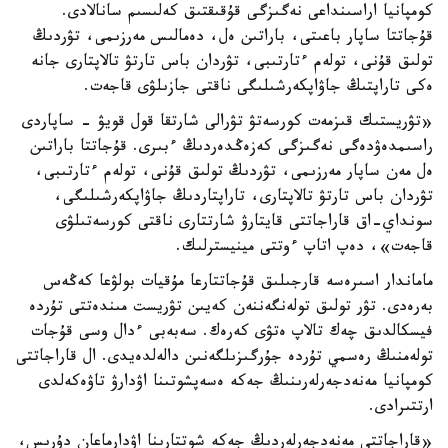
كومپانيا اراسىنداعى نەگىزگى قۇقىقتىق كەلىسىم سانالادى.
قۇجاتتا ساپار باعىتى، باراتىن ەل، دەمالىس مەرزىمى، تۋردىڭ
تولىق قۇنى، تولەم ءتارتىبى، تۋردان باس تارتۋ تالاپتارى جانە
ەكى تاراپتىڭ جاۋاپكەرشىلىگى ناقتى جازىلۋى قاجەت.
«تۋريستىك قىزمەت كورسەتۋ تۋرالى شارتقا قول قويۋ - ساپاردى
راسىمدەۋدەگى نەگىزگى كەزەڭدەردىڭ ءبىرى. قۇجاتتا باراتىن
ەل مەن ساپار مەرزىمى، تۋردىڭ تولىق قۇنى، تولەم ءتارتىبى،
تۋردان باس تارتۋ تالاپتارى، تاراپتاردىڭ جاۋاپكەرشىلىگى،
سونداي-اق قاراجاتتى قايتارۋ شارتتارى ناقتى كورسەتىلۋى
قاجەت»، دەپ اتاپ ءوتتى مينيسترلىك.
ماماندار اسىرەسە قارجىلىق قۇجاتتارعا مۇقيات بولۋعا كەڭەس
بەرەدى. تۋر تولىق تولەنگەننەن كەيىن تۋريست مىندەتتى تۇردە
فيسكالدىق چەك تالاپ ەتۋى كەرەك. سەبەبى ءدال وسى قۇجات
تولەمنىڭ رەسمي تۇردە جۇرگىزىلگەنىن دالەلدەيدى. ال قاراجاتتى
كومپانيا مەنەدجەرلەرىنىڭ جەكە ەسەپشوتىنا اۋدارۋ تاۋەكەلدى
ارتتىرادى.
«قاراجاتتى مەنەدجەرلەردىڭ جەكە شوتتارىنا اۋدارماعان دۇرىس،