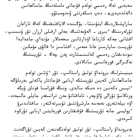
سەبەبى تەك رەسمي تولەم قۇجاتى مامىلەنىڭ جاسالعانىن
دالەلدەيدى»، دەپ ەسكەرتتى ۆەدومستۆو.
ساراپشىلاردىڭ ايتۋىنشا، بۇگىندە الاياقتىقتىڭ كەڭ تاراعان
تۇرلەرىنىڭ ءبىرى - الەۋمەتتىك جەلى ارقىلى ارزان تۋر ۇسىنىپ،
اقشانى جەكە كارتاعا اۋدارتاتىن سحەمالار. مۇنداي جاعدايدا
تۋريست ساپارسىز عانا ەمەس، اقشاسىز دا قالۋى مۇمكىن.
سوندىقتان رەسمي كەلىسىمشارت پەن چەك - تۋريستىڭ
نەگىزگى قورعانىسى سانالادى.
مينيسترلىك برونداۋ تولىق راستالىپ، تۋر ءۇشىن تولەم
جاسالعاننان كەيىن تۋريستكە ارنايى قۇجاتتار پاكەتى بەرىلۋگە
ءتيىس ەكەنىن دە ەسكە سالدى. ونىڭ قۇرامىنا قوناق ۇيگە
ورنالاسۋ تۋرالى ۆاۋچەر، تاماقتانۋ مەن ترانسفەر جايلى مالىمەت،
اۋە بيلەتتەرى نەمەسە مارشرۋتتىق تۇبىرتەكتەر، ساقتاندىرۋ
ءپوليسى جانە تۋريستىڭ قۇقىقتارىن قورعايتىن ارنايى تۋركود
كىرەدى.
«برونداۋ راستالىپ، تۋر تولىق تولەنگەننەن كەيىن تۋراگەنت