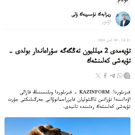
قوعام
ريزابەك نۇسىپبەك ۇلى
اۆتور
14:11, 09 تامىز 2026
تۇيەمدى 2 ميلليون تەڭگەگە سۇراعاندار بولدى -
تۇيەشى كەلىنشەك
قىزىلوردا. KAZINFORM - قىزىلوردا وبلىسىنىڭ قازالى
اۋدانىندا تۇراتىن تاڭشولپان فايزراحمانوۆانى جەرگىلىكتى جۇرت
تۇيەشى كەلىنشەك رەتىندە تانيدى.