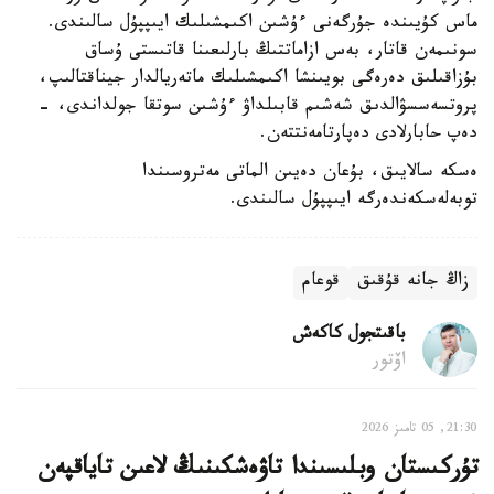
ماس كۇيىندە جۇرگەنى ءۇشىن اكىمشىلىك ايىپپۇل سالىندى.
سونىمەن قاتار، بەس ازاماتتىڭ بارلىعىنا قاتىستى ۇساق
بۇزاقىلىق دەرەگى بويىنشا اكىمشىلىك ماتەريالدار جيناقتالىپ،
پروتسەسسۋالدىق شەشىم قابىلداۋ ءۇشىن سوتقا جولداندى، -
دەپ حابارلادى دەپارتامەنتتەن.
ەسكە سالايىق، بۇعان دەيىن الماتى مەتروسىندا
توبەلەسكەندەرگە ايىپپۇل سالىندى.
زاڭ جانە قۇقىق
قوعام
باقىتجول كاكەش
اۆتور
21:30, 05 تامىز 2026
تۇركىستان وبلىسىندا تاۋەشكىنىڭ لاعىن تاياقپەن