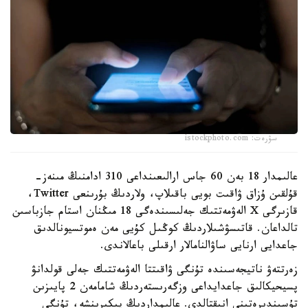
سۋرەت: istockphoto.com
عالىمدار 18 بەن 60 جاس ارالىعىنداعى 310 ادامنىڭ مىنەز-
قۇلقىن ۇزاق ۋاقىت بويى باقىلاپ، ولاردىڭ بۇرىنعى Twitter،
قازىرگى X الەۋمەتتىك جەلىسىندەگى 18 مىڭنان استام جازباسىن
تالداعان. قاتىسۋشىلاردىڭ كوڭىل كۇيى مەن ەموتسيونالدىق
جاعدايى ارنايى ساۋالنامالار ارقىلى باعالاندى.
زەرتتەۋ ناتيجەسىندە تۇنگى ۋاقىتتا الەۋمەتتىك جەلى قولدانۋ
پسيحيكالىق جاعدايداعى وزگەرىستەردىڭ شامامەن 2 پايىزىن
تۇسىندىرەتىنى انىقتالدى. عالىمداردىڭ پىكىرىنشە، تۇنگى