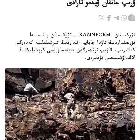
ۇرىپ جاتقان ۆيدەو تارادى
تۇركىستان. KAZINFORM - تۇركىستان وبلىسىندا
تۇرعىنداردىڭ تاۋدا جابايى اڭداردىڭ تىرشىلىگىنە كەدەرگى
كەلتىرىپ، قاۋىپ توندىرگەن بەينەجازباسى كوپشىلىكتىڭ
الاڭداۋشىلىعىن تۋدىردى.