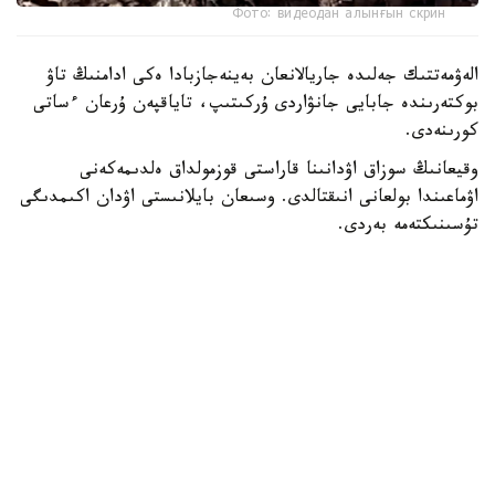
Фото: видеодан алынғын скрин
الەۋمەتتىك جەلىدە جاريالانعان بەينەجازبادا ەكى ادامنىڭ تاۋ
بوكتەرىندە جابايى جانۋاردى ۇركىتىپ، تاياقپەن ۇرعان ءساتى
كورىنەدى.
وقيعانىڭ سوزاق اۋدانىنا قاراستى قوزمولداق ەلدىمەكەنى
اۋماعىندا بولعانى انىقتالدى. وسىعان بايلانىستى اۋدان اكىمدىگى
تۇسىنىكتەمە بەردى.
— بەينەجازبادا كورسەتىلگەن مالىمەتكە سايكەس، قوزمولداق
ەلدىمەكەنىنىڭ جاسوسپىرىمدەرى تاۋ بوكتەرىندە جۇرگەن كەزدە
تاۋەشكىنىڭ لاعىنا كەزىككەن. قىزىعۋشىلىق تانىتقان
جاسوسپىرىمدەر جانۋاردى ۇستاپ كورۋگە ارەكەت جاساعان.
اتالعان جاعداي بارىسىندا تاۋ جانۋارىنا ەشقانداي زيان
كەلمەگەن، - دەلىنگەن حابارلامادا.
ۆەدومستۆو مالىمەتىنشە، قازىرگى ۋاقىتتا جاسوسپىرىمدەرمەن
جانە ولاردىڭ اتا-انالارىمەن ءتۇسىندىرۋ جۇمىستارى