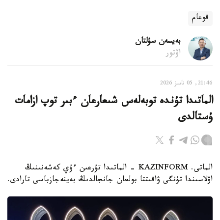
قوعام
بەيسەن سۇلتان
اۆتور
21:46, 05 تامىز 2026
الماتىدا تۇندە توبەلەس شىعارعان ءبىر توپ ازامات
ۇستالدى
الماتى. KAZINFORM - الماتىدا تۇرعىن ءۇي كەشەنىنىڭ
اۋلاسىندا تۇنگى ۋاقىتتا بولعان جانجالدىڭ بەينەجازباسى تارادى.