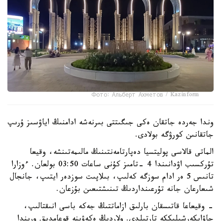
Фото: Альберт Ахметов / Kazinform
وندا جەردە جاتقان ەكى جىگىتتى بىرنەشە ادامنىڭ اياۋسىز ۇرىپ
جاتقانىن كورۋگە بولادى.
الماتى قالاسى پوليتسيا دەپارتامەنتىنىڭ مالىمەتىنشە، وقيعا
تۇركسىب اۋدانىندا 4 -تامىز كۇنى ساعات 03:50 بولعان. ءوزارا
تانىس 5 ەر ادام سوزگە كەلىپ، بىلاپىت سوزدەر ايتىپ، جانجال
شىعارعان جانە تۇرعىنداردىڭ تىنىشتىعىن بۇزعان.
- وقيعاعا قاتىسقان بارلىق ازاماتتىڭ جەكە باسى انىقتالىپ،
جاۋاپكەرشىلىككە تارتىلدى. ولاردىڭ ەكەۋىنە قوعامدىق ورىندا