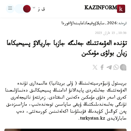
KAZINFORM
ق ز
ترەند:
2026-سايلاۋ
وقيعا
تاعايىنداۋ
اقوردا
10:56, 15 قازان 2025
تۇندە الەۋمەتتىك جەلىگە جازبا جاريالاۋ پسيحيكاعا
زيان بولۋى مۇمكىن
بريستول ۋنيۆەرسيتەتىنىڭ ( ۇلى بريتانيا) عالىمدارى تۇندە
الەۋمەتتىك جەلىلەردى پايدالانۋ ادامنىڭ پسيحيكالىق دەنساۋلىعىنا
كەرى اسەر ەتۋى مۇمكىن ەكەنىن انىقتادى. زەرتتەۋ ناتيجەلەرى
تۇنگى بەلسەندىلىكتىڭ ۇيقى ساپاسىن تومەندەتىپ، مازاسىزدىق
پەن كوڭىل كۇيدىڭ قۇبىلۋىنا اكەلەتىنىن كورسەتتى، دەپ
حابارلايدى turkystan.kz.