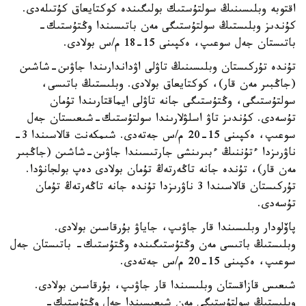
اقتوبە وبلىسىنىڭ سولتۇستىك بولىگىندە كوكتايعاق كۇتىلەدى.
كۇندىز وبلىستىڭ سولتۇستىگى مەن باتىسىندا وڭتۇستىك-
باتىستان جەل سوعىپ، ەكپىنى 15-18 م/س بولادى.
تۇندە تۇركىستان وبلىسىنىڭ تاۋلى اۋداندارىندا جاۋىن-شاشىن
(جاڭبىر مەن قار)، كوكتايعاق بولادى. وبلىستىڭ باتىسى،
سولتۇستىگى، وڭتۇستىگى جانە تاۋلى ايماقتارىندا تۇمان
تۇسەدى. كۇندىز تاۋ اسلۋلارىندا سولتۇستىك-شىعىستان جەل
سوعىپ، ەكپىنى 15-20 م/س جەتەدى. شىمكەنت قالاسىندا 3-
ناۋرىزدا ءتۇننىڭ ءبىرىنشى جارتىسىندا جاۋىن-شاشىن (جاڭبىر
مەن قار)، تۇندە جانە تاڭەرتەڭ تۇمان بولادى دەپ بولجانۋدا.
تۇركىستان قالاسىندا 3 ناۋرىزدا تۇندە جانە تاڭەرتەڭ تۇمان
تۇسەدى.
پاۆلودار وبلىسىندا قار جاۋىپ، جاياۋ بۇرقاسىن بولادى.
وبلىستىڭ باتىسى مەن وڭتۇستىگىندە وڭتۇستىك- باتىستان جەل
سوعىپ، ەكپىنى 15-20 م/س جەتەدى.
شىعىس قازاقستان وبلىسىندا قار جاۋىپ، بۇرقاسىن بولادى.
وبلىستىڭ سولتۇستىگى مەن شىعىسىندا جەل وڭتۇستىك-