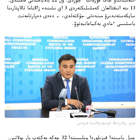
اتتەستاتتاۋ جاڭا فورماتتا ءجۇردى. ول 22 بالاباقشانى قامتىدى.
13 ىنە انىقتالعان كەمشىلىكتەردى 3 اي ىشىندە زاڭناما تالاپتارىنا
سايكەستەندىرۋ مىندەتى جۇكتەلدى، - دەدى دەپارتامەنت
باسشىسى ءمادي بەكماعانبەتوۆ.
فوتو: وڭىرلىك كوممۋنيكاتسيا قىزمەتى
جىل باسىندا قىزىلوردا وبلىسىندا 32 جەكە مەكتەپ بار بولاتىن.