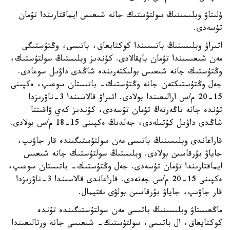
ۇلىتاۋ وبلىسىنىڭ سولتۇستىك جانە شىعىس ايماقتارىندا تۇمان
تۇسەدى.
اتىراۋ وبلىسىنىڭ باتىسىندا كوكتايعاق، باتىسى، وڭتۇستىگى
مەن شىعىسىندا تۇمان بايقالادى. كۇندىز وبلىستىڭ سولتۇستىك،
وڭتۇستىك جانە شىعىس بولىكتەرىندە شاڭدى داۋىل سوعادى.
جەل وڭتۇستىكتەن جانە وڭتۇستىك- باتىستان سوعىپ، ەكپىنى
15-20 م/س ارالىعىندا بولادى. اتىراۋ قالاسىندا 3-ناۋرىزدا
تۇندە جانە تاڭەرتەڭ تۇمان تۇسەدى، كۇندىز كەي ۋاقىتتا
شاڭدى داۋىل كۇتىلەدى، جەلدىڭ ەكپىنى 15-18 م/س بولادى.
قاراعاندى وبلىسىنىڭ باتىسى مەن سولتۇستىگىندە قار جاۋىپ،
جاياۋ بۇرقاسىن بولادى. وبلىستىڭ سولتۇستىك جانە شىعىس
ايماقتارىندا تۇمان تۇسەدى. جەل وڭتۇستىك- باتىستان سوعىپ،
ەكپىنى 15-20 م/س جەتەدى. قاراعاندى قالاسىندا 3-ناۋرىزدا
قار جاۋىپ، جاياۋ بۇرقاسىن بولۋى ىقتيمال.
ماڭعىستاۋ وبلىسىنىڭ باتىسى مەن سولتۇستىگىندە تۇندە
كوكتايعاق، ال باتىسى، سولتۇستىك- شىعىسى جانە ورتالىعىندا