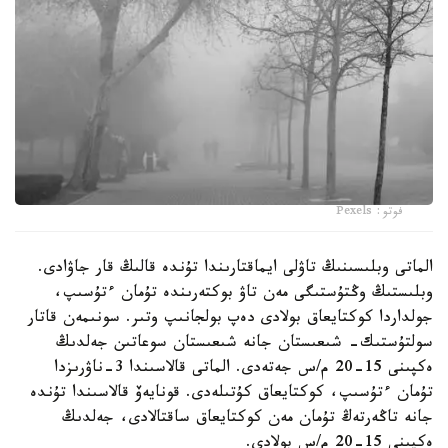
فوتو: Pexels
الماتى وبلىسىنىڭ تاۋلى ايماقتارىندا تۇندە قالىڭ قار جاۋادى.
وبلىستىڭ وڭتۇستىگى مەن تاۋ بوكتەرىندە تۇمان ءتۇسىپ،
جولداردا كوكتايعاق بولادى دەپ بولجانىپ وتىر. سونىمەن قاتار
سولتۇستىك- شىعىستان جانە شىعىستان سوعاتىن جەلدىڭ
ەكپىنى 15-20 م/س جەتەدى. الماتى قالاسىندا 3-ناۋرىزدا
تۇمان ءتۇسىپ، كوكتايعاق كۇتىلەدى. قونايەۆ قالاسىندا تۇندە
جانە تاڭەرتەڭ تۇمان مەن كوكتايعاق ساقتالادى، جەلدىڭ
ەكپىنى 15-20 م/س بولادى.