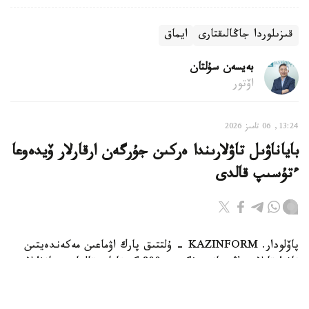
قىزىلوردا جاڭالىقتارى
ايماق
بەيسەن سۇلتان
اۆتور
13:24, 06 تامىز 2026
باياناۋىل تاۋلارىندا ەركىن جۇرگەن ارقارلار ۆيدەوعا
ءتۇسىپ قالدى
پاۆلودار. KAZINFORM - ۇلتتىق پارك اۋماعىن مەكەندەيتىن
تاۋ ارقارلارىنىڭ سانى بۇگىندە 800 گە تاياپ قالعان. جانۋارلار
قازاقستاننىڭ قىزىل كىتابىنا ەنگىزىلگەن.