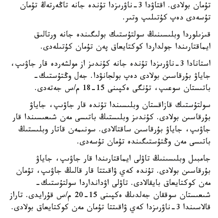
تۇمان بولادى. اقتاۋدا 3-ناۋرىزدا تۇندە جانە تاڭەرتەڭ تۇمان
تۇسەدى دەپ كۇتىلىپ وتىر.
قىزىلوردا وبلىسىنىڭ سولتۇستىك بولىگىندە جانە ورتالىق
ايماقتارىندا جولداردا كوكتايعاق پەن تۇمان كۇتىلەدى.
استانادا 3-ناۋرىزدا تۇندە جانە كۇندىز از مولشەردە قار جاۋىپ،
جاياۋ بۇرقاسىن بولادى دەپ بولجانۋدا. جەل وڭتۇستىك-
باتىستان سوعىپ، تۇنگى ەكپىنى 15-18 م/س جەتەدى.
سولتۇستىك قازاقستان وبلىسىندا تۇندە قار جاۋىپ، جاياۋ
بۇرقاسىن بولادى. كۇندىز وبلىستىڭ باتىسى مەن شىعىسىندا قار
جاۋىپ، جاياۋ بۇرقاسىن ساقتالادى. سونىمەن قاتار وبلىستىڭ
باتىسى مەن وڭتۇستىگىندە تۇمان تۇسەدى.
جامبىل وبلىسىنىڭ تاۋلى ايماقتارىندا قار جاۋىپ، جاياۋ
بۇرقاسىن بولادى. تۇندە كەي ۋاقىتتا قار قالىڭ جاۋىپ، تۇمان
مەن كوكتايعاق بايقالادى. تاۋلى اۋدانداردا سولتۇستىك-
شىعىستان سوققان جەلدىڭ ەكپىنى 15-20 م/س قۇرايدى. تاراز
قالاسىندا 3-ناۋرىزدا كەي ۋاقىتتا تۇمان مەن كوكتايعاق بولادى.