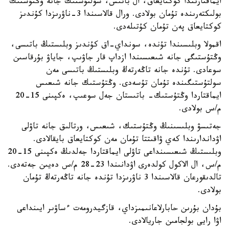
ايماقتارىندا كوكتايعاق، ال باتىس، سولتۇستىك جانە وڭتۇستىك
بولىكتەرىندە تۇمان بولادى. ورال قالاسىندا 3-ناۋرىزدا كۇندىز
كوكتايعاق پەن تۇمان كۇتىلەدى.
اقمولا وبلىسىندا تۇندە، سونداي-اق كۇندىز وبلىستىڭ باتىسى،
وڭتۇستىگى جانە شىعىسىندا ازداپ قار جاۋىپ، جاياۋ بۇرقاسىن
سوعادى. تۇندە جانە تاڭەرتەڭ وبلىستىڭ باتىسى مەن
سولتۇستىگىندە تۇمان تۇسەدى. وڭتۇستىك جانە شىعىس
ايماقتاردا وڭتۇستىك- باتىستان جەل سوعىپ، ەكپىنى 15-20
م/س بولادى.
جەتىسۋ وبلىسىنىڭ وڭتۇستىك، شىعىس، ورتالىق جانە تاۋلى
اۋداندارىندا كەي ۋاقىتتا تۇمان مەن كوكتايعاق بايقالادى.
وبلىستىڭ شىعىسىنداعى تاۋلى ايماقتاردا جەلدىڭ ەكپىنى 15-20
م/س، ال الاكول كولدەرى اۋدانىندا 23-28 م/س دەيىن جەتەدى.
تالدىقورعان قالاسىندا 3 ناۋرىزدا تۇندە جانە تاڭەرتەڭ تۇمان
بولادى.
بۇدان بۇرىن حابارلاعانىمىزداي، قازگيدرومەت ءساۋىر ايىنداعى
اۋا رايى بولجامىن جاريالادى.