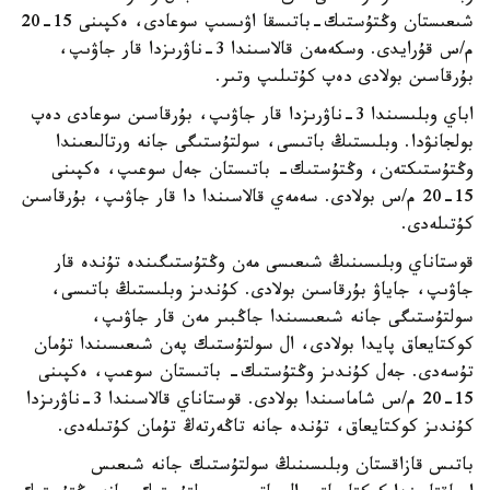
شىعىستان وڭتۇستىك-باتىسقا اۋىسىپ سوعادى، ەكپىنى 15-20
م/س قۇرايدى. وسكەمەن قالاسىندا 3-ناۋرىزدا قار جاۋىپ،
بۇرقاسىن بولادى دەپ كۇتىلىپ وتىر.
اباي وبلىسىندا 3-ناۋرىزدا قار جاۋىپ، بۇرقاسىن سوعادى دەپ
بولجانۋدا. وبلىستىڭ باتىسى، سولتۇستىگى جانە ورتالىعىندا
وڭتۇستىكتەن، وڭتۇستىك- باتىستان جەل سوعىپ، ەكپىنى
15-20 م/س بولادى. سەمەي قالاسىندا دا قار جاۋىپ، بۇرقاسىن
كۇتىلەدى.
قوستاناي وبلىسىنىڭ شىعىسى مەن وڭتۇستىگىندە تۇندە قار
جاۋىپ، جاياۋ بۇرقاسىن بولادى. كۇندىز وبلىستىڭ باتىسى،
سولتۇستىگى جانە شىعىسىندا جاڭبىر مەن قار جاۋىپ،
كوكتايعاق پايدا بولادى، ال سولتۇستىك پەن شىعىسىندا تۇمان
تۇسەدى. جەل كۇندىز وڭتۇستىك- باتىستان سوعىپ، ەكپىنى
15-20 م/س شاماسىندا بولادى. قوستاناي قالاسىندا 3-ناۋرىزدا
كۇندىز كوكتايعاق، تۇندە جانە تاڭەرتەڭ تۇمان كۇتىلەدى.
باتىس قازاقستان وبلىسىنىڭ سولتۇستىك جانە شىعىس