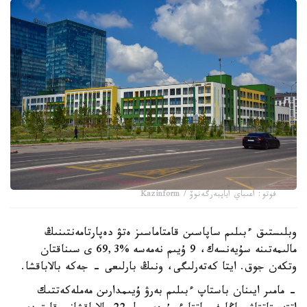
فوتو: اعىباي اياپبەرگەنوۆ / Kazinform
وبلىستىق ءبىلىم ساپاسىن قامتاماسىز ەتۋ دەپارتامەنتىنىڭ
مالىمەتىنە سۇيەنسەك، 9 ۇيىم نەمەسە %69,3 ى سىناقتان
وتكەن جوق. ايتا كەتەرلىگى، ونىڭ بارلىعى - جەكە بالاباقشا.
- مامىر ايىنان باستاپ ءبىلىم بەرۋ ۇيىمدارىن مەملەكەتتىك