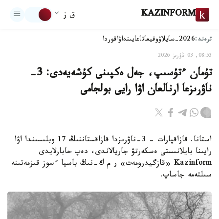
KAZINFORM
ق ز
ترەند:
2026-سايلاۋ
وقيعا
تاعايىنداۋ
اقوردا
08:53, 03 ناۋرىز 2026
تۇمان ءتۇسىپ، جەل ەكپىنى كۇشەيەدى: 3-
ناۋرىزعا ارنالعان اۋا رايى بولجامى
استانا. قازاقپارات – 3-ناۋرىزدا قازاقستاننىڭ 17 وبلىسىندا اۋا
رايىنا بايلانىستى ەسكەرتۋ جاريالاندى، دەپ حابارلايدى
Kazinform «قازگيدرومەت» ر م ك-نىڭ باسپا ءسوز قىزمەتىنە
سىلتەمە جاساپ.