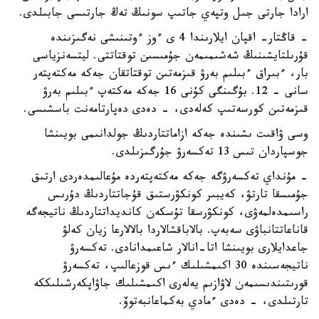
ارادا جارتى جىل وتپەي جاتىپ سونىڭ تەڭ جارتىسى جابىلدى.
- قاڭتار- اقپان ايلارىندا 4 ى ءوز ءوتىنىشى نەگىزىندە
قۇرىلتايشىنىڭ شەشىمىمەن جۇمىسىن توقتاتتى. ليتسەنزياسى
بار، ءبىراق ءبىلىم بەرۋ قىزمەتىن توقتاتقان جەكە مەكتەپتەر
سانى - 12. بۇگىنگى كۇنى 16 جەكە مەكتەپ ءبىلىم بەرۋ
قىزمەتىن كورسەتىپ كەلەدى، - دەدى دەپارتامەنت باسشىسى.
وسى ۋاقىت ىشىندە جەكە ازاماتتاردىڭ جولدانىمى بويىنشا
جوسپاردان تىس 13 تەكسەرۋ جۇرگىزىلدى.
- مۇنداي تەكسەرۋگە جەكە مەكتەپتەردە مۇعالىمدەردى ارتىق
جۇمىسقا تارتۋ، كەيبىر كونكۋرستىق قۇجاتتاردىڭ دۇرىس
راسىمدەلمەۋى، كونكۋرسقا تۇسكەن كانديداتتاردىڭ ناتيجەگە
قاناعاتتانباۋى سەبەپ. بالاباقشالاردا بالالارعا زيان كەلۋ
جاعدايلارى بويىنشا اتا-انالار شاعىمدانادى. تەكسەرۋ
ناتيجەسىندە 30 اكىمشىلىك ءىس قوزعالىپ، تەكسەرۋ
قورىتىندىسىمەن لاۋازىم يەلەرى اكىمشىلىك جاۋاپكەرشىلىككە
تارتىلدى، - دەدى ءمادي بەكماعانبەتوۆ.