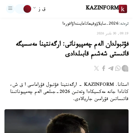
KAZINFORM
ق ز
ترەند:
2026-سايلاۋ
وقيعا
تاعايىنداۋ
اقوردا
09:19, 30 مامىر 2026
فۋتبولدان الەم چەمپيوناتى: ارگەنتينا مەسسيگە
قاتىستى شەشىم قابىلدادى
استانا. KAZINFORM - ارگەنتينا فۋتبول قۇراماسى ا ق ش،
كانادا جانە مەكسيكادا وتەتىن 2026-جىلعى الەم چەمپيوناتىنا
قاتىساتىن قۇرامىن جاريالادى.