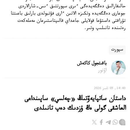
حالىقارالىق دەڭگەيدەگى ءىرى سپورتتىق ءىس-شارالاردى
جوعارى دەڭگەيدە وتكىزە الاتىن ءارى فۋتبولدى بارلىق باعىتتا
تۇراقتى دامىتۋعا قولايلى جاعداي قالىپتاستىرعان مەملەكەت
رەتىندە تانىلىپ وتىر.
سپورت
باقىتجول كاكەش
اۆتور
14:40, 05 تامىز 2026
داستان ساتپايەۆتىڭ «چەلسي» ساپىنداعى
العاشقى گولى ەڭ ۇزدىك دەپ تانىلدى