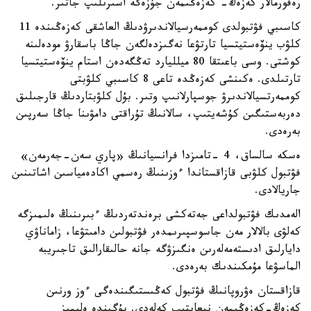
رەفورمالار كەزەڭ- كەزەڭىمەن جۇزەگە اسىرىلىپ جاتىر.
كاسىبي فۋتبولدى كوممەرسيالاندىرۋدىڭ العاشقى كەزەڭىندە 11
كلۋب ينۆەستيتسيا تارتۋعا نەگىزدەلگەن جاڭا باسقارۋ مودەلىنە
كوشتى. وسى باعىتقا 80 ميلليارد تەڭگەدەن استام ينۆەستيتسيا
تارتىلدى. ەكىنشى كەزەڭدە تاعى 8 كاسىبي كلۋبتى
كوممەرتسيالاندىرۋ جوسپارلانىپ وتىر. بۇل كلۋبتاردىڭ قارجىلىق
دەربەستىگىن كۇشەيتىپ، سالانىڭ تۇراقتى دامۋىنا جاڭا سەرپىن
بەرەدى.
ەسكە سالساق، 4 -تامىزدا فرانسيانىڭ «پاري سەن-جەرمەن»
فۋتبول كلۋبى قازاقستاندا ءوزىنىڭ رەسمي اكادەمياسىن اشاتىنىن
جاريالادى.
الەمدىك فۋتبولداعى جەتەكشى برەندتەردىڭ ءبىرىنىڭ ەلىمىزگە
كەلۋى بالالار مەن جاسوسپىرىمدەر فۋتبولىن دامىتۋعا، زاماناۋي
دايارلىق ادىستەمەلەرىن ەنگىزۋگە جانە حالىقارالىق تاجىريبە
الماسۋعا مۇمكىندىك بەرەدى.
قازاقستان ەۋروپانىڭ فۋتبول كەڭىستىگىندەگى ءوز ورنىن
كەزەڭ-كەزەڭىمەن نىعايتىپ كەلەدى. بۇگىندە ەلىمىز