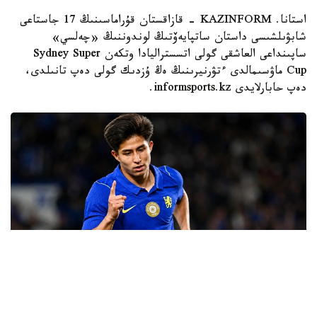
استانا. KAZINFORM - قازاقستان قۇراماسىنىڭ 17 جاستاعى
شابۋىلشىسى داستان ساتپايەۆتىڭ لوندوننىڭ «چەلسي»
ساپىنداعى العاشقى گولى اتسستراليادا وتكەن Sydney Super
Cup ماۋسىمالدى ءتۋرنيرىنىڭ ەڭ ۇزدىك گولى دەپ تانىلدى،
دەپ حابارلايدى informsports.kz.
Фото: "Челси" ФК баспасөз қызметі