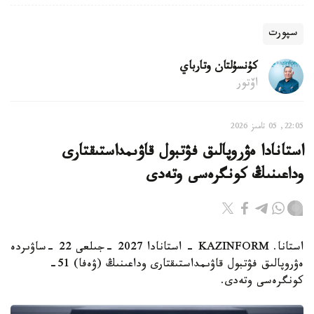
سپورت
كۇنسۇلتان وتارباي
اۆتور
22:05, 05 تامىز 2026
استانادا ەۋروپالىق فۋتبول قاۋىمداستىقتارى
وداعىنىڭ كونگرەسى وتەدى
استانا. KAZINFORM - استانادا 2027 -جىلعى 22 -ساۋىردە
ەۋروپالىق فۋتبول قاۋىمداستىقتارى وداعىنىڭ (ۋەفا) 51-
كونگرەسى وتەدى.