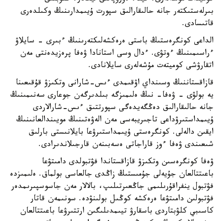
بىرلەستىكتەر جانە حالىقارالىق سپورت ۇيىمدارىنىڭ وكىلدەرى
قاتىسادى.
الداعى كونگرەستىڭ باستى ەرەكشەلىكتەرىنىڭ ءبىرى - سايلاۋ
ءراسىمىنىڭ ءوتۋى. ءدال وسى استانادا ۋەفا پرەزيدەنتى مەن
اتقارۋشى كوميتەت مۇشەلەرى سايلانادى.
قازاقستاننىڭ وسىنداي اۋقىمدى ءىس-شارانى وتكىزۋ قۇقىعىنا
يە بولۋى - ۋەفا- نىڭ ەلىمىزگە بىلدىرگەن جوعارى سەنىمىنىڭ
جانە حالىقارالىق دەڭگەيدەگى سپورتتىق ءىس-شارالاردى
ۇيىمداستىرۋداعى تاجىريبەسى مەن الەۋەتىنىڭ مويىندالعانىنىڭ
ايقىن دالەلى. كونگرەستى ۇيىمداستىرۋعا بايلانىستى بارلىق
شىعىندى ۋەفا ءوز قاراجاتى ەسەبىنەن قارجىلاندىرادى.
ۋەفا كونگرەسىن وتكىزۋ قازاقستاندا فۋتبولدى دامىتۋعا
باعىتتالعان جۇيەلى جۇمىستىڭ زاڭدى جالعاسى بولماق. ەلىمىزدە
فۋتبول ينفراقۇرىلىمى جاڭعىرتىلىپ، بالالار مەن جاسوسپىرىمدەر
فۋتبولىن دامىتۋعا ەرەكشە كوڭىل بولىنۋدە. سونىمەن قاتار
كاسىبي كلۋبتاردى باسقارۋ تيىمدىلىگىن ارتتىرۋعا باعىتتالعان