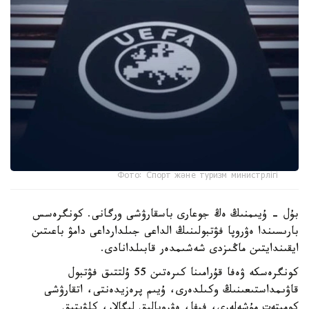
Фото: Спорт және туризм министрлігі
بۇل - ۇيىمنىڭ ەڭ جوعارى باسقارۋشى ورگانى. كونگرەسس
بارىسىندا ەۋروپا فۋتبولىنىڭ الداعى جىلدارداعى دامۋ باعىتىن
ايقىندايتىن ماڭىزدى شەشىمدەر قابىلدانادى.
كونگرەسكە ۋەفا قۇرامىنا كىرەتىن 55 ۇلتتىق فۋتبول
قاۋىمداستىعىنىڭ وكىلدەرى، ۇيىم پرەزيدەنتى، اتقارۋشى
كوميتەت مۇشەلەرى، فيفا، ەۋروپالىق ليگالار، كلۋبتىق