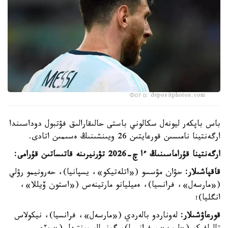
Фото: depositphotos.com
باس باپكەر ليونەل سكالوني باستى حالىقارالىق فۋتبول دوداسىندا
ارگەنتينا نامىسىن قورعايتىن 26 ويىنشىنىڭ ەسىمىن اتادى.
ارگەنتينا قۇراماسىنىڭ ءا چ-2026 تۋرنيرىنە قاتىساتىن قۇرامى:
قاقپاشىلار:
حۋان مۋسسو («اتلەتيكو»، يسپانيا)، حەرونيمو رۋلي
(«مارسەل»، فرانسيا)، ەميليانو مارتينەس («استون ۆيللا»،
انگليا)؛
قورعاۋشىلار:
لەوناردو بالەردي («مارسەل»، فرانسيا)، نيكولاس