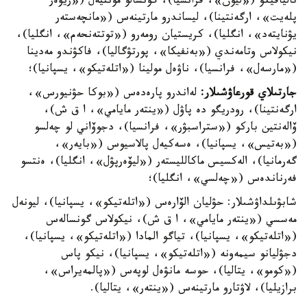
تاليافيكو («ليون»، فرانسيا)، گونسالو مونتيەل («ريۆەر
پلەيت»، ارگەنتينا)، ليساندرو مارتينەس («مانچەستەر
يۋنايتەد»، انگليا)، كريستيان رومەرو («توتتەنحەم»، انگليا)،
نيكولاس وتامەندي («بەنفيكا»، پورتۋگاليا)، فاكۋندو مەدينا
(«مارسەل»، فرانسيا)، ناۋەل مولينا («اتلەتيكو»، يسپانيا)؛
جارتىلاي قورعاۋشىلار:
لەاندرو پارەدەس («بوكا حۋنيورس»،
ارگەنتينا)، رودريگو دە پاۋل («ينتەر مايامي»، ا ق ش)،
ۆالەنتين باركو («ستراسبۋر»، فرانسيا)، دجوۆاني لو چەلسو
(«بەتيس»، يسپانيا)، ەسەكيەل پالاسيوس («بايەر»،
گەرمانيا)، الەكسيس ماكالليستەر («ليۆەرپۋل»، انگليا)، ەنتسو
فەرناندەس («چەلسي»، انگليا)؛
شابۋىلداۋشىلار: حۋليان الۆارەس («اتلەتيكو»، يسپانيا)، ليونەل
مەسسي («ينتەر مايامي»، ا ق ش)، نيكولاس گونسالەس
(«اتلەتيكو»، يسپانيا)، تياگو المادا («اتلەتيكو»، يسپانيا)،
دجۋليانو سيمەونە («اتلەتيكو»، يسپانيا)، نيكو پاس
(«كومو»، يتاليا)، حوسە مانۋەل لوپەس («پالمەيراس»،
برازيليا)، لاۋتارو مارتينەس («ينتەر»، يتاليا).