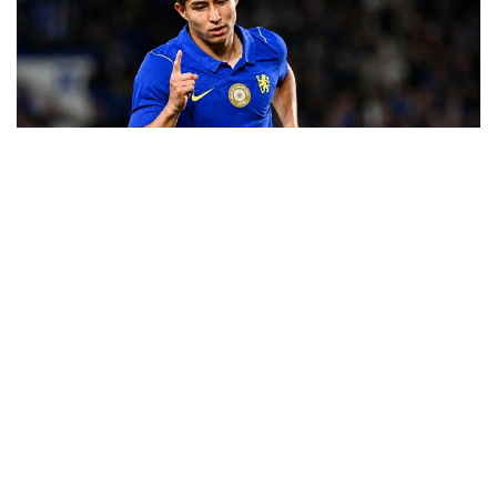
Фото: "Челси" ФК баспасөз қызметі
ساتپايەۆ بۇل گولدى «ۋەستەرن سيدنەي ۋوندەرەرس»
كومانداسىنا قارسى ماتچتا سوقتى. ول الاڭنىڭ ورتاسىنان
بەرىلگەن پاستى قابىلداپ، قارسىلاس قورعاۋشىلارىنان وزىپ
شىعىپ، ءدال سوققىمەن دوپتى قاقپاعا توعىتتى. بۇل گول
ساتپايەۆتىڭ عانا ەمەس، باس باپكەر حابي الونسونىڭ دا
«چەلسي» ساپىنداعى العاشقى دوبى بولاتىن.
ءتۋرنيردىڭ ۇزدىك گولدارى رەيتينگىندە ەكىنشى ورىنعا
«توتتەنحەم» شابۋىلشىسى ماتيس تەلدىڭ «سيدنەي» قاقپاسىنا