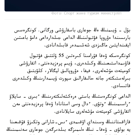
Фото: Спорт және туризм министрлігі
بۇل - ۇيىمنىڭ ەڭ جوعارى باسقارۋشى ورگانى. كونگرەسس
بارىسىندا ەۋروپا فۋتبولىنىڭ الداعى جىلدارداعى دامۋ باعىتىن
ايقىندايتىن ماڭىزدى شەشىمدەر قابىلدانادى.
كونگرەسكە ۋەفا قۇرامىنا كىرەتىن 55 ۇلتتىق فۋتبول
قاۋىمداستىعىنىڭ وكىلدەرى، ۇيىم پرەزيدەنتى، اتقارۋشى
كوميتەت مۇشەلەرى، فيفا، ەۋروپالىق ليگالار، كلۋبتىق
بىرلەستىكتەر جانە حالىقارالىق سپورت ۇيىمدارىنىڭ وكىلدەرى
قاتىسادى.
الداعى كونگرەستىڭ باستى ەرەكشەلىكتەرىنىڭ ءبىرى - سايلاۋ
ءراسىمىنىڭ ءوتۋى. ءدال وسى استانادا ۋەفا پرەزيدەنتى مەن
اتقارۋشى كوميتەت مۇشەلەرى سايلانادى.
قازاقستاننىڭ وسىنداي اۋقىمدى ءىس-شارانى وتكىزۋ قۇقىعىنا
يە بولۋى - ۋەفا- نىڭ ەلىمىزگە بىلدىرگەن جوعارى سەنىمىنىڭ