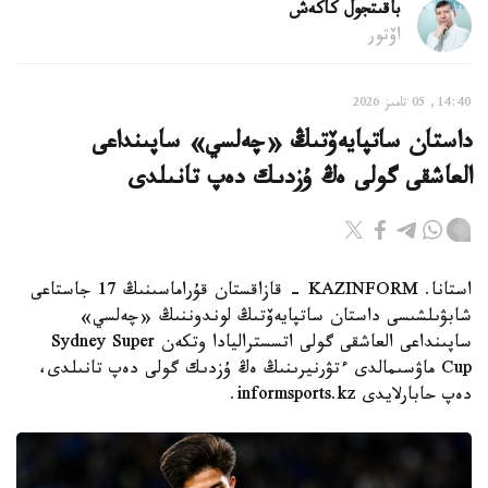
باقىتجول كاكەش
اۆتور
14:40, 05 تامىز 2026
داستان ساتپايەۆتىڭ «چەلسي» ساپىنداعى
العاشقى گولى ەڭ ۇزدىك دەپ تانىلدى
استانا. KAZINFORM - قازاقستان قۇراماسىنىڭ 17 جاستاعى
شابۋىلشىسى داستان ساتپايەۆتىڭ لوندوننىڭ «چەلسي»
ساپىنداعى العاشقى گولى اتسستراليادا وتكەن Sydney Super
Cup ماۋسىمالدى ءتۋرنيرىنىڭ ەڭ ۇزدىك گولى دەپ تانىلدى،
دەپ حابارلايدى informsports.kz.