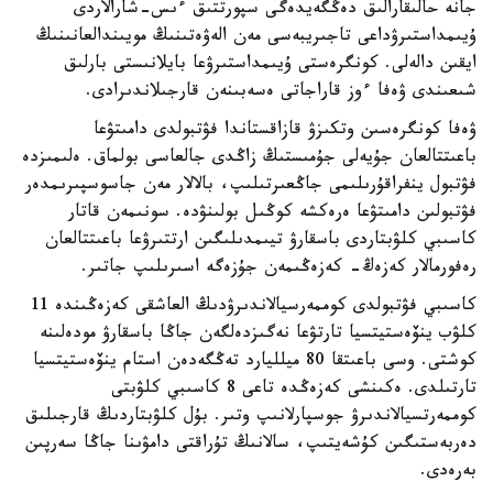
جانە حالىقارالىق دەڭگەيدەگى سپورتتىق ءىس-شارالاردى
ۇيىمداستىرۋداعى تاجىريبەسى مەن الەۋەتىنىڭ مويىندالعانىنىڭ
ايقىن دالەلى. كونگرەستى ۇيىمداستىرۋعا بايلانىستى بارلىق
شىعىندى ۋەفا ءوز قاراجاتى ەسەبىنەن قارجىلاندىرادى.
ۋەفا كونگرەسىن وتكىزۋ قازاقستاندا فۋتبولدى دامىتۋعا
باعىتتالعان جۇيەلى جۇمىستىڭ زاڭدى جالعاسى بولماق. ەلىمىزدە
فۋتبول ينفراقۇرىلىمى جاڭعىرتىلىپ، بالالار مەن جاسوسپىرىمدەر
فۋتبولىن دامىتۋعا ەرەكشە كوڭىل بولىنۋدە. سونىمەن قاتار
كاسىبي كلۋبتاردى باسقارۋ تيىمدىلىگىن ارتتىرۋعا باعىتتالعان
رەفورمالار كەزەڭ- كەزەڭىمەن جۇزەگە اسىرىلىپ جاتىر.
كاسىبي فۋتبولدى كوممەرسيالاندىرۋدىڭ العاشقى كەزەڭىندە 11
كلۋب ينۆەستيتسيا تارتۋعا نەگىزدەلگەن جاڭا باسقارۋ مودەلىنە
كوشتى. وسى باعىتقا 80 ميلليارد تەڭگەدەن استام ينۆەستيتسيا
تارتىلدى. ەكىنشى كەزەڭدە تاعى 8 كاسىبي كلۋبتى
كوممەرتسيالاندىرۋ جوسپارلانىپ وتىر. بۇل كلۋبتاردىڭ قارجىلىق
دەربەستىگىن كۇشەيتىپ، سالانىڭ تۇراقتى دامۋىنا جاڭا سەرپىن
بەرەدى.