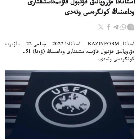
استانادا ەۋروپالىق فۋتبول قاۋىمداستىقتارى
وداعىنىڭ كونگرەسى وتەدى
استانا. KAZINFORM - استانادا 2027 -جىلعى 22 -ساۋىردە
ەۋروپالىق فۋتبول قاۋىمداستىقتارى وداعىنىڭ (ۋەفا) 51-
كونگرەسى وتەدى.