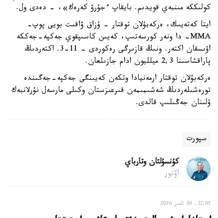
كولىككە مىنبەي قويدىم. بايقاپ ءجۇرۋ كەرەك»، - دەدى ول.
ايتا كەتەيىك، ەركەبۇلان توقتار - ۇزاق ۋاقىت بويى پوپ-
MMA- دا ونەر كورسەتىپ، كەيىن كاسىپقوي جەكپە-جەككە
اۋىسقان اكتەر. ونىڭ قازىرگى رەكوردى - 11-3. اكتەردىڭ
پاراقشاسىنا 2,3 ميلليون ادام جازىلعان.
ەركەبۇلان توقتار ارمەنيادا وتكەن كەيىنگى جەكپە-جەگىندە
تورەشىلەردىڭ شەشىمىمەن قىرعىزستان وكىلى مارسەل نۇرلانبەك
ۇلىنان جەڭىلىپ قالدى.
سپورت
كۇنسۇلتان وتارباي
اۆتور
22:05, 05 تامىز 2026