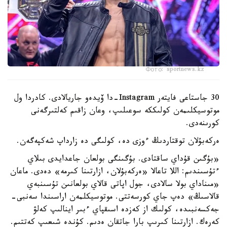
Фото: sportnews.kz
30 جاستاعى فايتەر Instagram-دا ۆيدەو جاريالادى. كادردا ول
موتوسيكلىمەن كولىككە سوعىلىپ، وعان زاقىم كەلتىرگەنى
كورىنەدى.
ەركەبۇلان توقتاردىڭ ءوزى دە، كولىگى دە زارداپ شەكپەگەن.
«بۇگىن قۇداي ساقتادى. بۇگىنگى بولعان جاعدايدى بىلاي
ءتۇسىندىم: اللا تاعالا «ەركەبۇلان، ازارتىنا كىرمە» دەدى. ماعان
«مىناداي بولا سالادى، جول اپاتى قالاي بولعانىن تۇسىنبەي
قالاسىڭ» دەپ جاي كورسەتتى. موتوسيكلمەن اراسىندا سەنبى-
جەكسەنبىدە، كولىك از كەزدە اسىقپاي ءبىر اينالىپ كەلۋ
كەرەك. ازارتىنا كىرىپ بارا جاتقان ەدىم. كۇندە شىعىپ كەتتىم.