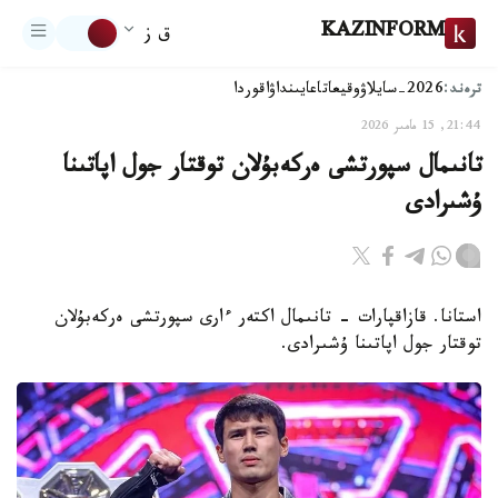
KAZINFORM
ق ز
ترەند:
2026-سايلاۋ
وقيعا
تاعايىنداۋ
اقوردا
21:44, 15 مامىر 2026
تانىمال سپورتشى ەركەبۇلان توقتار جول اپاتىنا
ۇشىرادى
استانا. قازاقپارات – تانىمال اكتەر ءارى سپورتشى ەركەبۇلان
توقتار جول اپاتىنا ۇشىرادى.