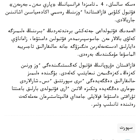
ەسكە سالساق، 4 -تامىزدا فرانسيانىڭ «پاري سەن-جەرمەن»
فۋتبول كلۋبى قازاقستاندا ءوزىنىڭ رەسمي اكادەمياسىن اشاتىنىن
جاريالادى.
الەمدىك فۋتبولداعى جەتەكشى برەندتەردىڭ ءبىرىنىڭ ەلىمىزگە
كەلۋى بالالار مەن جاسوسپىرىمدەر فۋتبولىن دامىتۋعا، زاماناۋي
دايارلىق ادىستەمەلەرىن ەنگىزۋگە جانە حالىقارالىق تاجىريبە
الماسۋعا مۇمكىندىك بەرەدى.
قازاقستان ەۋروپانىڭ فۋتبول كەڭىستىگىندەگى ءوز ورنىن
كەزەڭ-كەزەڭىمەن نىعايتىپ كەلەدى. بۇگىندە ەلىمىز
حالىقارالىق دەڭگەيدەگى ءىرى سپورتتىق ءىس-شارالاردى
جوعارى دەڭگەيدە وتكىزە الاتىن ءارى فۋتبولدى بارلىق باعىتتا
تۇراقتى دامىتۋعا قولايلى جاعداي قالىپتاستىرعان مەملەكەت
رەتىندە تانىلىپ وتىر.
سپورت