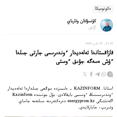
ەكونوميكا
كۇنسۇلتان وتارباي
اۆتور
17:43, 07 تامىز 2026
قازاقستاندا تەلەديدار ءوندىرىسى جارتى جىلدا
ءۇش ەسەگە جۋىق ءوستى
استانا. KAZINFORM - ەلىمىزدە سوڭعى جىلداردا تەلەديدار
ءوندىرىسىنىڭ ءوسىمى بايقالادى. بۇل جونىندە Kazinform
اگەنتتىگى energyprom.kz دەرەكتەرىنە سىلتەمە جاساي
وتىرىپ، حابارلايدى.