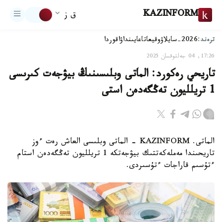
KAZINFORM
ق ز
ترەند:
2026-سايلاۋ
وقيعا
تاعايىنداۋ
اقوردا
17:26, 04 جەلتوقسان 2025
تاريحي رەكورد: الماتى وبلىسىنىڭ بيۋجەت كىرىسى
1 تريلليون تەڭگەدەن استى
الماتى. KAZINFORM - الماتى وبلىسى العاش رەت ءوز
تاريحىندا مەملەكەتتىك بيۋجەتكە 1 تريلليون تەڭگەدەن استام
ءتۇسىم قاراجات ءتۇسىردى.