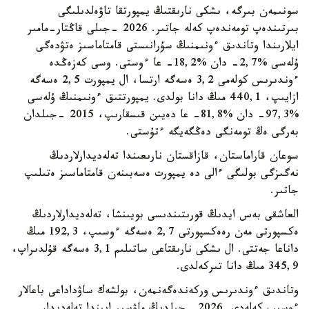
سونىمەن بىرگە، ىشكى نارىقتىڭ يمپورتقا تاۋەلدىلىگى
بىرتىندەپ تومەندەپ كەلە جاتىر. 2026 -جىلى قاڭتار-مامىر
ايلارىندا وتاندىق ءونىمنىڭ سۇرانىستى قامتاماسىز ەتۋدەگى
ۇلەسى %2,7- دان %18,2- عا ءوستى. وسى كەزەڭدە
ءوندىرىس كولەمى 3,2 ەسەگە ارتسا، ال يمپورت 2,5 ەسەگە
ازايىپ، 440,1 مىڭ دانا بولدى. يمپورتتىق ءونىمنىڭ ۇلەسى
%97,3- دان %81,8- عا دەيىن قىسقارىپ، 2015 -جىلدان
بەرگى ەڭ تومەنگى دەڭگەيگە ءتۇستى.
سوعان قاراماستان، قازاقستان نارىعىندا تەلەديدارلاردىڭ
نەگىزگى بولىگى ءالى دە يمپورت ەسەبىنەن قامتاماسىز ەتىلىپ
جاتىر.
العاشقى بەس ايدىڭ قورىتىندىسى بويىنشا، تەلەديدارلاردىڭ
ەكسپورتى مەن رەەكسپورتى 2,7 ەسەگە ءوسىپ، 192,3 مىڭ
داناعا جەتتى. ال ىشكى نارىقتاعى ساتىلىم 3,1 ەسەگە قۇلدىراپ،
345,9 مىڭ دانا تىركەلدى.
وتاندىق ءوندىرىس وركەندەگەنمەن، بولشەك ساۋداداعى باعالار