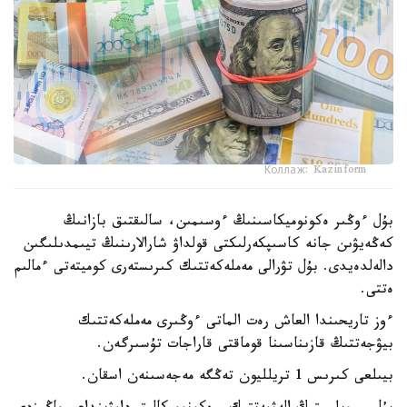
Коллаж: Kazinform
بۇل ءوڭىر ەكونوميكاسىنىڭ ءوسىمىن، سالىقتىق بازانىڭ
كەڭەيۋىن جانە كاسىپكەرلىكتى قولداۋ شارالارىنىڭ تيىمدىلىگىن
دالەلدەيدى. بۇل تۋرالى مەملەكەتتىك كىرىستەرى كوميتەتى ءمالىم
ەتتى.
ءوز تاريحىندا العاش رەت الماتى ءوڭىرى مەملەكەتتىك
بيۋجەتتىڭ قازىناسىنا قوماقتى قاراجات تۇسىرگەن.
بيىلعى كىرىس 1 تريلليون تەڭگە مەجەسىنەن اسقان.