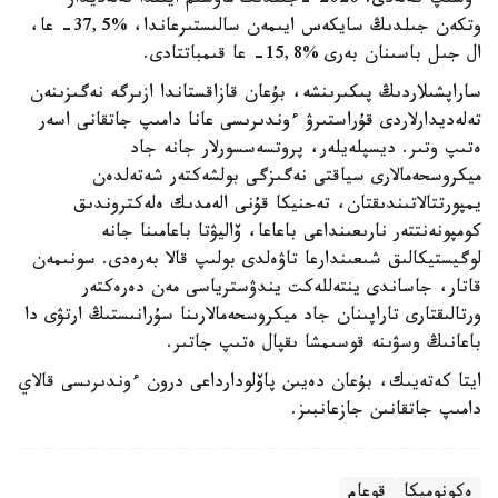
ءوسىپ كەلەدى. 2026 -جىلدىڭ ماۋسىم ايىندا تەلەديدار
وتكەن جىلدىڭ سايكەس ايىمەن سالىستىرعاندا، %37,5- عا،
ال جىل باسىنان بەرى %15,8- عا قىمباتتادى.
ساراپشىلاردىڭ پىكىرىنشە، بۇعان قازاقستاندا ازىرگە نەگىزىنەن
تەلەديدارلاردى قۇراستىرۋ ءوندىرىسى عانا دامىپ جاتقانى اسەر
ەتىپ وتىر. ديسپلەيلەر، پروتسەسسورلار جانە جاد
ميكروسحەمالارى سياقتى نەگىزگى بولشەكتەر شەتەلدەن
يمپورتتالاتىندىقتان، تەحنيكا قۇنى الەمدىك ەلەكتروندىق
كومپونەنتتەر نارىعىنداعى باعاعا، ۆاليۋتا باعامىنا جانە
لوگيستيكالىق شىعىندارعا تاۋەلدى بولىپ قالا بەرەدى. سونىمەن
قاتار، جاساندى ينتەللەكت يندۋسترياسى مەن دەرەكتەر
ورتالىقتارى تاراپىنان جاد ميكروسحەمالارىنا سۇرانىستىڭ ارتۋى دا
باعانىڭ وسۋىنە قوسىمشا ىقپال ەتىپ جاتىر.
ايتا كەتەيىك، بۇعان دەيىن پاۆلودارداعى درون ءوندىرىسى قالاي
دامىپ جاتقانىن جازعانبىز.
ەكونوميكا
قوعام