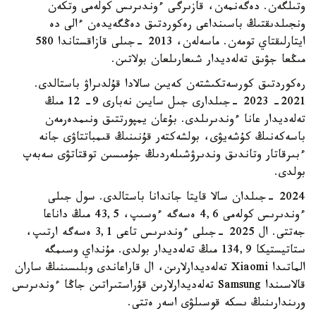
وتىلگەن. دەگەنمەن، قازىرگى ءوندىرىس كولەمى وتكەن
ونجىلدىقتىڭ باسىنداعى رەكوردتىق دەڭگەيدەن ءالى دە
ايتارلىقتاي تومەن. ماسەلەن، 2013 -جىلى قازاقستاندا 580
مىڭعا جۋىق تەلەديدار شىعارىلعان بولاتىن.
رەكوردتىق كورسەتكىشتەن كەيىن سالادا قۇلدىراۋ باستالدى.
2021- 2023 -جىلدارى جىل سايىن نەبارى 9- 12 مىڭ
تەلەديدار عانا ءوندىرىلدى. بۇعان يمپورتتىق ونىمدەرمەن
باسەكەنىڭ كۇشەيۋى، بولشەكتەر قۇنىنىڭ قىمباتتاۋى جانە
ءبىرقاتار وتاندىق وندىرۋشىلەردىڭ جۇمىسىن توقتاتۋى سەبەپ
بولدى.
2024 -جىلدان سالا قايتا جاندانا باستالدى. سول جىلى
ءوندىرىس كولەمى 4,6 ەسەگە ءوسىپ، 43,5 مىڭ داناعا
جەتتى. ال 2025 -جىلى ءوندىرىس تاعى 3,1 ەسەگە ارتىپ،
ستاتيستيكا 134,9 مىڭ تەلەديدار بولدى. مۇنداي وسىمگە
الماتىدا Xiaomi تەلەديدارلارىن، ال قاراعاندى وبلىسىنىڭ ساران
قالاسىندا Samsung تەلەديدارلارىن قۇراستىراتىن جاڭا ءوندىرىس
ورىندارىنىڭ ىسكە قوسىلۋى اسەر ەتتى.