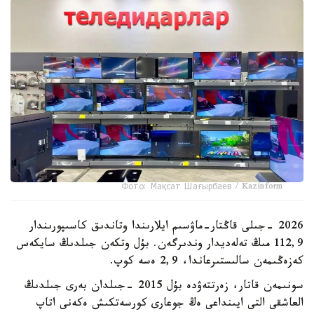
Фото: Мақсат Шағырбаев / Kazinform
2026 -جىلى قاڭتار-ماۋسىم ايلارىندا وتاندىق كاسىپورىندار
112,9 مىڭ تەلەديدار وندىرگەن. بۇل وتكەن جىلدىڭ سايكەس
كەزەڭىمەن سالىستىرعاندا، 2,9 ەسە كوپ.
سونىمەن قاتار، زەرتتەۋدە بۇل 2015 -جىلدان بەرى جىلدىڭ
العاشقى التى ايىنداعى ەڭ جوعارى كورسەتكىش ەكەنى اتاپ