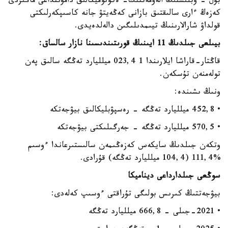
بۇل - وبلىستىڭ الەۋمەتتىك- ەكونوميكالىق دامۋىنداعى ماڭىزدى
كەزەڭ ءارى سالىقتىق بازانى كەڭەيتۋ جانە كاسىپكەرلىكتى
قولداۋ شارالارىنىڭ تيىمدىلىگىن دالەلدەيدى.
بيىلعى جىلدىڭ 11 ايىنىڭ قورىتىندىسىنا نازار سالساق:
قاڭتار-قاراشا ايلارىندا 1 023,4 ميلليارد تەڭگە سالىق پەن
تولەمنەن تۇسكەن.
ونىڭ ىشىندە:
• 452,8 ميلليارد تەڭگە - رەسپۋبليكالىق بيۋجەتكە
• 570,5 ميلليارد تەڭگە - جەرگىلىكتى بيۋجەتكە
وتكەن جىلدىڭ سايكەس كەزەڭىمەن سالىستىرعاندا ءوسىم
%111,4 (104,4 ميلليارد تەڭگە) قۇرادى.
سوڭعى جىلدارداعى ديناميكا
بيۋجەتتىڭ كىرىس بولىگى تۇراقتى ءوسىپ كەلەدى:
• 2021-جىلى - 666,8 ميلليارد تەڭگە