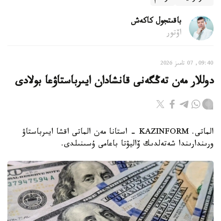
باقىتجول كاكەش
اۆتور
09:40, 07 تامىز 2026
دوللار مەن تەڭگەنى قانشادان ايىرباستاۋعا بولادى
الماتى. KAZINFORM - استانا مەن الماتى اقشا ايىرباستاۋ
ورىندارىندا شەتەلدىك ۆاليۋتا باعامى ۇسىنىلدى.