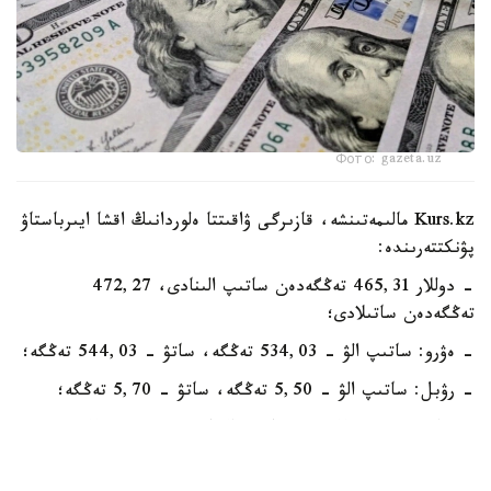
Фото: gazeta.uz
Kurs.kz مالىمەتىنشە، قازىرگى ۋاقىتتا ەلوردانىڭ اقشا ايىرباستاۋ
پۋنكتتەرىندە:
- دوللار 465,31 تەڭگەدەن ساتىپ الىنادى، 472,27
تەڭگەدەن ساتىلادى؛
- ەۋرو: ساتىپ الۋ - 534,03 تەڭگە، ساتۋ - 544,03 تەڭگە؛
- رۋبل: ساتىپ الۋ - 5,50 تەڭگە، ساتۋ - 5,70 تەڭگە؛
- يۋان 68,83 تەڭگەدەن ساتىپ الىنادى، 73,02 تەڭگەدەن
ساتىلادى.