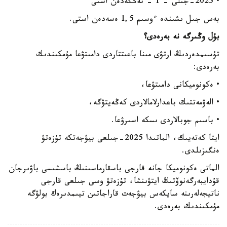
• 2025-جىلى - 1 - تەڭگەدەن استى
بەس جىل ىشىندە ءوسىم 1,5 ەسەدەن استى.
بۇل وڭىرگە نە بەرەدى؟
تۇسىمدەردىڭ ارتۋى مىنا باعىتتاردى دامىتۋعا مۇمكىندىك
بەرەدى:
• ەكونوميكانى دامىتۋعا،
• الەۋمەتتىك باعدارلامالاردى كەڭەيتۋگە،
• باسىم جوبالاردى ىسكە اسىرۋعا.
ايتا كەتەيىك، الماتىدا 2025-جىلعى بيۋجەتكە تۇزەتۋ
ەنگىزىلدى.
الماتى ەكونوميكا جانە قارجى باسقارماسىنىڭ باسشىسى باۋىرجان
قۇدايبەرگەنوۆتىڭ ايتۋىنشا، تۇزەتۋ وسى جىلعى قارجى
ناتيجەلەرىنە سايكەس بيۋجەت قاراجاتىن تيىمدىرەك بولۋگە
مۇمكىندىك بەرەدى.