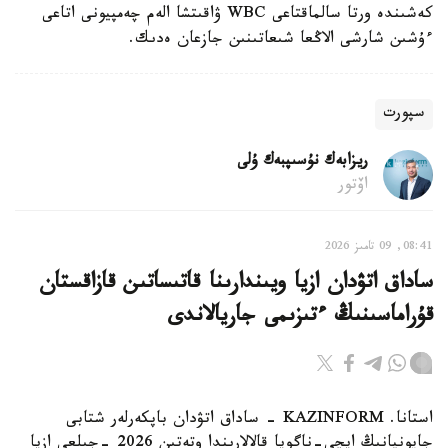
كەشىندە ورتا سالماقتاعى WBC ۋاقىتشا الەم چەمپيونى اتاعى
ءۇشىن شارشى الاڭعا شىعاتىنىن جازعان ەدىك.
سپورت
ريزابەك نۇسىپبەك ۇلى
اۆتور
08:41, 09 تامىز 2026
ساداق اتۋدان ازيا ويىندارىنا قاتىساتىن قازاقستان
قۇراماسىنىڭ ءتىزىمى جاريالاندى
استانا. KAZINFORM - ساداق اتۋدان باپكەرلەر شتابى
جاپونيانىڭ ايچي-ناگويا قالالارىندا وتەتىن 2026 -جىلعى ازيا