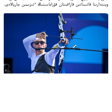
ويىندارىنا قاتىساتىن قازاقستان قۇراماسىنىڭ ءتىزىمىن جاريالادى.
Фото: ҚР ҰОК
ءدۇبىرلى دودادا ەل نامىسىن 12 سپورتشى قورعايدى.
كلاسسيكالىق ساداق اتۋ