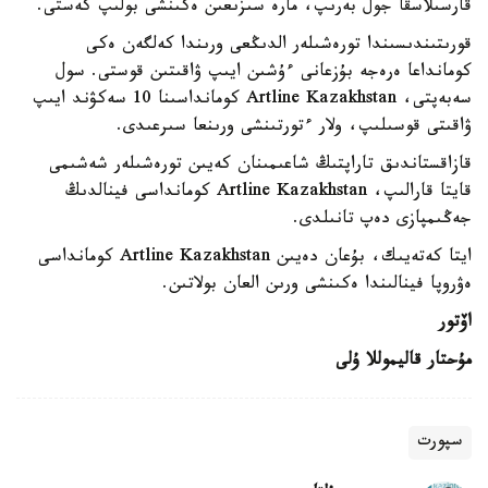
قارسىلاسقا جول بەرىپ، مارە سىزىعىن ەكىنشى بولىپ كەستى.
قورىتىندىسىندا تورەشىلەر الدىڭعى ورىندا كەلگەن ەكى
كومانداعا ەرەجە بۇزعانى ءۇشىن ايىپ ۋاقىتىن قوستى. سول
سەبەپتى، Artline Kazakhstan كومانداسىنا 10 سەكۋند ايىپ
ۋاقىتى قوسىلىپ، ولار ءتورتىنشى ورىنعا سىرعىدى.
قازاقستاندىق تاراپتىڭ شاعىمىنان كەيىن تورەشىلەر شەشىمى
قايتا قارالىپ، Artline Kazakhstan كومانداسى فينالدىڭ
جەڭىمپازى دەپ تانىلدى.
ايتا كەتەيىك، بۇعان دەيىن Artline Kazakhstan كومانداسى
ەۋروپا فينالىندا ەكىنشى ورىن العان بولاتىن.
اۆتور
مۇحتار قاليموللا ۇلى
سپورت