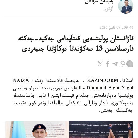
بەيسەن سۇلتان
اۆتور
09:40, 09 تامىز 2026
قازاقستان پوليتسەيى قىتايداعى جەكپە-جەكتە
قارسىلاسىن 13 سەكۋندتا نوكاۋتقا جىبەردى
استانا. KAZINFORM - بەيجىڭ قالاسىندا وتكەن NAIZA
Diamond Fight Night حالىقارالىق تۋرنيرىندە اتىراۋ وبلىسى
پوليتسيا دەپارتامەنتى جىلدام قيمىلدايتىن ارنايى جاساعىنىڭ
ينسپەكتورى ەلدار وتارالى 61 كەلى سالماقتا ونەر كورسەتىپ،
جەڭىسكە جەتتى.