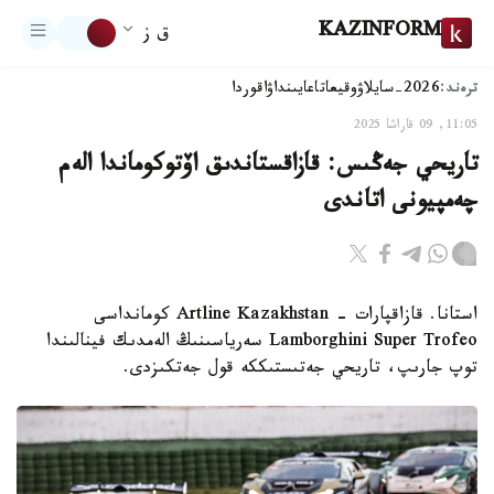
KAZINFORM
ق ز
ترەند:
2026-سايلاۋ
وقيعا
تاعايىنداۋ
اقوردا
11:05, 09 قاراشا 2025
تاريحي جەڭىس: قازاقستاندىق اۆتوكوماندا الەم
چەمپيونى اتاندى
استانا. قازاقپارات - Artline Kazakhstan كومانداسى
Lamborghini Super Trofeo سەرياسىنىڭ الەمدىك فينالىندا
توپ جارىپ، تاريحي جەتىستىككە قول جەتكىزدى.