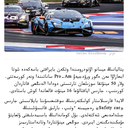
فوتو: Artline Kazakhstan
يتاليانىڭ ميسانو اۆتودرومىندا وتكەن بايراقتى باسەكەدە شوتا
ابحازاۆا مەن ەگور ورۋدجيەۆ Pro-Am ساناتىندا ونەر كورسەتتى.
ولار 50 مينۋتقا سوزىلعان تارتىستى دودادا الدىڭعى قاتاردان
كورىنىپ، جارىس اياقتالۋعا 16 مينۋت قالعاندا كوش باستادى.
الايدا قارسىلاستار كولىكتەرىنىڭ سوقتىعىسۋىنا بايلانىستى جارىس
«Safety car» رەجيمىنە ءوتىپ، بارلىق قاتىسۋشىنىڭ
جىلدامدىعى شەكتەلدى. بۇل كوماندانىڭ باسىمدىلىقتى ۇلعايتۋ
مۇمكىندىگىنەن ايىردى. سوڭعى مينۋتتاردا وتانداستارىمىز