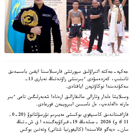
Фото: t.me/POLICE_of_KZ
جەكپە-جەكتە اتىراۋلىق سپورتشى قارسىلاسىنا ايقىن باسىمدىق
تانىتىپ، كەزدەسۋدى ءبىرىنشى راۋندتىڭ نەبارى 13-
سەكۋندىندا نوكاۋتپەن اياقتادى.
وسىلايشا ەلدار وتارالى حالىقارالىق ارەنادا شەبەرلىگىن تاعى ءبىر
مارتە دالەلدەپ، ەل نامىسىن ابىرويمەن قورعادى.
قازاقستاندىق كاسىپقوي بوكسشى مەيىرىم نۇرسۇلتانوۆ (20-0,
11 ك و) 2026 -جىلدىڭ 19-قىركۇيەگىندە ا ق ش-تىڭ
سان- ديەگو قالاسىندا (كاليفورنيا شتاتى) وتەتىن بوكس