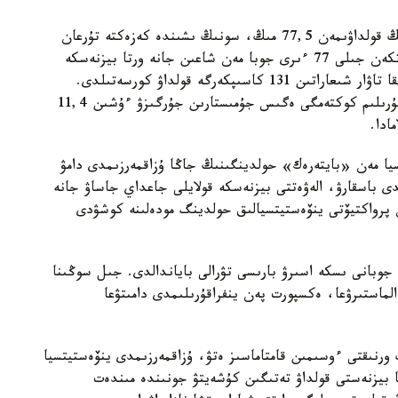
- 2025 -جىلدىڭ قورىتىندىسى بويىنشا حولدينگتىڭ قولداۋىمەن 77,5 مىڭ، سونىڭ ىشىندە كەزەكتە تۇرعان
11,6 مىڭ وتباسى باسپانامەن قامتاماسىز ەتىلدى. وتكەن جىلى 77 ءىرى جوبا مەن شاعىن جانە ورتا بيزنەسكە
ارنالعان 27,4 مىڭ جوبا قارجىلاندىرىلىپ، ەكسپورتقا تاۋار شىعاراتىن 131 كاسىپكەرگە قولداۋ كورسەتىلدى.
اۋىلشارۋاشىلىق تاۋارلارىن وندىرەتىن 7,2 مىڭ اگروقۇرىلىم كوكتەمگى ەگىس جۇمىستارىن جۇرگىزۋ ءۇشىن 11,4
ادا.
سيا مەن «بايتەرەك» حولدينگىنىڭ جاڭا ۇزاقمەرزىمدى دامۋ
دى باسقارۋ، الەۋەتتى بيزنەسكە قولايلى جاعداي جاساۋ جانە
ان پرواكتيۆتى ينۆەستيتسيالىق حولدينگ مودەلىنە كوشۋدى
 جوبانى ىسكە اسىرۋ بارىسى تۋرالى باياندالدى. جىل سوڭىنا
لماستىرۋعا، ەكسپورت پەن ينفراقۇرىلىمدى دامىتۋعا
رنىقتى ءوسىمىن قامتاماسىز ەتۋ، ۇزاقمەرزىمدى ينۆەستيتسيا
 بيزنەستى قولداۋ تەتىگىن كۇشەيتۋ جونىندە مىندەت