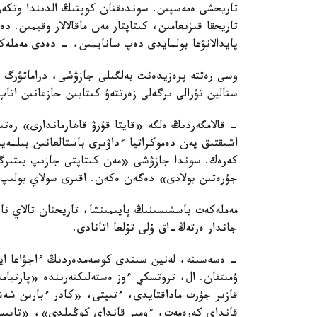
تاريحشى ەمەسپىن. سوندىقتان كوپتىڭ الدىندا وتكەن د
تاريحقا قىزىعامىن، كىتاپتار مەن ماقالالار وقيمىن.
پايدالانۋعا بولمايدى دەپ سانايمىن، - دەدى مەملە
ستالين تۋرالى ىرگەلى زەرتتەۋ كىتابىن جازعانىن اتاپ
- قالامگەردىڭ ەلگە «قايتا قۇرۋ قاھارماندارى» رە
اشىقتىق پەن دەموكراتيا ءداۋىرى باستالعانىن بىلمە
كەرەك. سوندا جازۋشى «مەن كىتاپتى جازىپ بىتىرگ
جۇرەتىن بولادى» دەگەن ەكەن. اقىرى سولاي بولىپ
مەملەكەت باسشىسىنىڭ پايىمىنشا، تاريحتان تالاي نا
جاندار ەرتەڭ-اق ۇلى تۇلعا اتانادى.
- ەسەسىنە، لەنين سىندى كوسەمدەردىڭ ءاجۋاعا اين
ۇمىتقان. ال، تروتسكي ءوز ەستەلىكتەرىندە «پارتيام
قازىر جۇرت ماداقتايدى، ءتىپتى، «كادر ءبارىن ش
قانداي كەرەمەت، ءومىر قانداي كوڭىلدى»، «تابىس