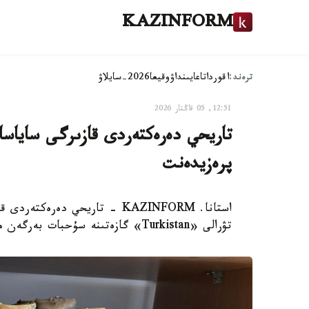
KAZINFORM
ترەند:
اقوردا
تاعايىنداۋ
وقيعا
2026-سايلاۋ
12:51, 05 قاڭتار 2026
تاريحي دەرەكتەردى قازىرگى ساياسات
پرەزيدەنت
استانا. KAZINFORM - تاريحي دە
تۋرالى «Turkistan» گازەتىنە سۇحبات بەرگەن مەملەكەت باسشىسى قاسىم-جومارت توقايەۆ ايتتى.