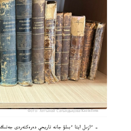
Фото: Алтынай Сағындықова/Kazinform
- ءازىل ايتا ءبىلۋ جانە تاريحي دەرەكتەردى جەتىك 