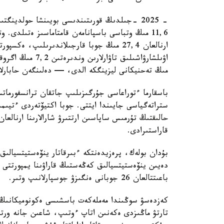
مىڭ تەحنيكانى ليزينگكە الدى، — دەلىنگەن حابارلام
باسقارما ءتوراعاسى جۇرگىزىلىپ جاتقان ترانسفورمات
ستراتەگياسى جايىندا ايتتى. جوبا اكتيۆتەردى ءتيىم
حالىقتىڭ تۇرمىس ساپاسىن ارتتىرۋ شارالارىنا ارنالع
قاراستىرادى.
بۇدان بولەك، پرەزيدەنتكە ءبىرقاتار ينۆەستيتسيالىق
دەيىن ينۆەستيتسيالىق كەڭەستىڭ قاراۋىنا يمپورتتى ا
باعىتتالعان 26 جوبانى ەنگىزۋ جوسپارلانىپ وتىر.
كەزدەسۋ سوڭىندا مەملەكەت باسشىسى ەكونوميكانىڭ و
تارتۋ ماڭىزدى ەكەنىن اتاپ ءوتىپ، شاعىن جانە ورتا