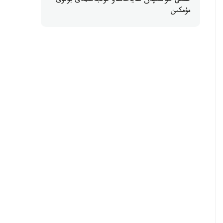
ىشكى كۋالىكپەن ساياحاتتاۋ قولجەتىمدى بولۋى
مۇمكىن