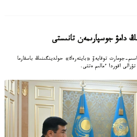
ڭ دامۋ جوسپارىمەن تانىستى
 باسشىسى قاسىم-جومارت توقايەۆ «بايتەرەك» حولدينگىنىڭ باسقارما
ۋرالى اقوردا ءمالىم ەتتى.