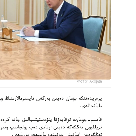
Фото: Акорда
پرەزيدەنتكە بۇعان دەيىن بەرگەن تاپسىرمالارىنىڭ ور
باياندالدى.
تەڭگەدەن اساتىنى جونىندە مالىمەت بەرىلدى.