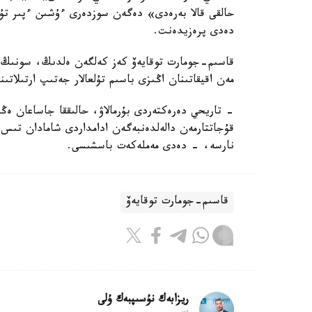
حالقى قالا بەرەدى» دەگەن سوزدەرى ءۇشىن ءپىر تۇت
دەدى پرەزيدەنت.
قاسىم-جومارت توقايەۆ كەز كەلگەن ەلدىڭ، سونىڭ ىشى
مەن اقيقاتىنان اڭىزى باسىم تۇلعالار جەتىپ ارتىلاتىن
- تاريحي دەرەكتەردى بۇرمالاۋ، حالىققا جاساعان ەڭ
قۇجاتتارمەن دالەلدەنبەگەن ادامداردى شامادان تىس 
نارسە، - دەدى مەملەكەت باسشىسى.
قاسىم-جومارت توقايەۆ
ريزابەك نۇسىپبەك ۇلى