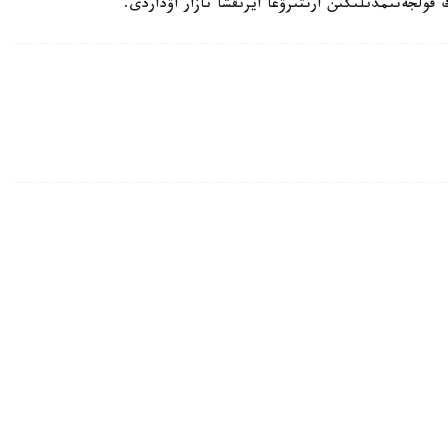
قولجەتىمدىلىگىن ارتتىرۋعا ايرىقشا نازار اۋداردى.
 يۆان گاپيچتىڭ تۋعان-تۋىستارىنا كوڭىل