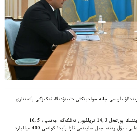
ىندالۋ بارىسى جانە حولدينگتى دامىتۋدىڭ نەگىزگى باعىتتارى
قاسىم-جومارت توقايەۆقا ينۆەستيتسيالىق جانە كرەديتتىك پورتفەل 14,3 تريلليون تەڭگەگە جەتىپ، 16,5
تريلليون تەڭگەگە دەيىن ارتادى دەپ بولجانىپ وتىرعانى، بۇل رەتتە جىل سايىنعى تازا پايدا كولەمى 400 ميلليارد