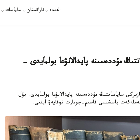
الەمدە
قازاقستان
ساياسات
ت
تىڭ مۇددەسىنە پايدالانۋعا بولمايدى -
رەكتەردى قازىرگى ساياساتتىڭ مۇددەسىنە پايدالانۋعا بولمايدى. بۇل