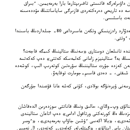
اۋىرلەرگە قاتىستى تاقىرىپتارعا بارا بەرمەيمىن. ءبىراق
 دەسە دە تاريحي دەرەكتەردى قازىرگى ساياساتتىڭ مۇددەسىنە
كەت باسشىسى.
وسى رەتتە پرەزيدەنت بەلگىلى جازۋشى، دراماتۋرگ ەدۆارد رادزينسكي وتكەن عاسىرداعى 80- جىلداردىڭ باسىندا
 ءوتتى.
تىندە تانىلعان دوستارى «سەنىڭ ستالينىڭ كىمگە قاجەت؟
يسىڭ بە؟ ستالينيزم زامانى كەلمەسكە كەتتى» دەپ كەكەتسە
ەن كەزدە جۇرت ستاليننىڭ سۋرەتىن كوتەرىپ الىپ، كوشەدە
 شىقتى، - دەدى قاسىم-جومارت توقايەۆ.
رسەنى ۇيرەنۋگە بولادى، كۇنى كەشە عانا قۋعىندا جۇرگەن
الۋى وپ-وڭاي، حالىق ونىڭ قاناتتى سوزدەرىن الدەقاشان
ىزدىڭ ەڭ كورنەكتى ورتاقول ادامى» دەپ اتاعان ستاليندى
ەشەدى»، «بالا اكەسى ءۇشىن جاۋاپ بەرمەيدى»، «ءومىر
تان باس اينالۋ»، «گيتلەرلەر كەلەدى- كەتەدى، ال نەمىس