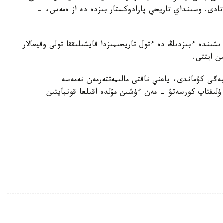
ادى. وسىنداي تاريحي پارادوكستار بىزدە دە از ەمەس، -
ندە ءبىزدىڭ دە ءتول تاريحىمىزدا قايشىلىققا تولى وقيعالار
ىن ايتتى.
بەگى كۇماندى، ياعني ناقتى مالىمەتتەرمەن نەمەسە
ۇلىقتاپ كورسەتۋ - مەن ءۇشىن مۇلدە اقىلعا قونبايتىن