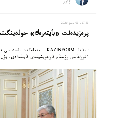
اۆتور
17:25, 05 تامىز 2026
پرەزيدەنت «بايتەرەك» حولدينگىنى
استانا. KAZINFORM - مەملەكەت
ءتوراعاسى رۋستام قاراعويشيندى قابىلدادى. بۇل ت