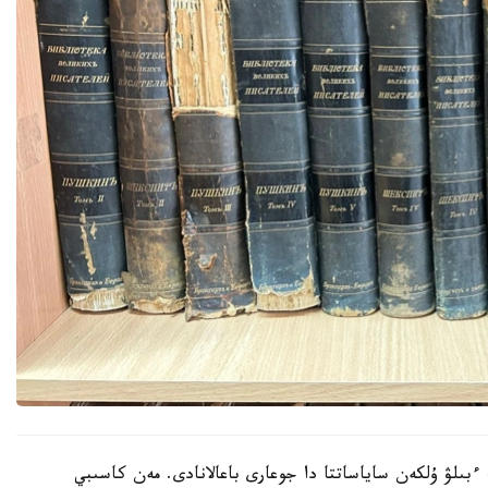
ءبىلۋ ۇلكەن ساياساتتا دا جوعارى باعالانادى. مەن كاسىبي