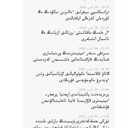
19:32, 05 تامىز 2026
ترانسكاسپي سيفرلىق ءدالىزىن سالۋدىڭ ەڭ
كۇردەلى كەزەڭى اياقتالدى
07:15, 05 تامىز 2026
ءار ەلدىڭ ماقتانىشى: ورتالىق ازيانىڭ ەڭ
تانىمال انشىلەرى
21:07, 04 تامىز 2026
سىرتقى ىستەر ءمينيسترىنىڭ ورىنباسارى
قىتايدىڭ قازاقستانداعى ەلشىسىمەن كەزدەستى
18:42, 04 تامىز 2026
الاتاۋ قالاسىندا ەكولوگيالىق اۆياتسيالىق وتىن
ءوندىرۋ ەكوجۇيەسى قۇرىلادى
17:56, 04 تامىز 2026
پرەزيدەنت پاشينياندى ارمەنيا پرەمەر-
ءمينيسترى لاۋازىمىنا قايتا تاعايىندالۋىمەن
قۇتتىقتادى
17:30, 04 تامىز 2026
تۇركى مەملەكەتتەرى ۇيىمىنىڭ بارلىق ەلىندە