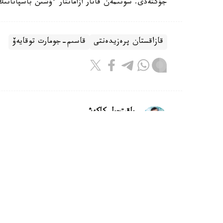
جۇكتەدى. سونىمەن قاتار ازاماتتار ءۇشىن باسپانانىڭ 
قازاقستان پرەزيدەنتى
قاسىم-جومارت توقايەۆ
باقىتجول كاكەش
اۆتور
21:51, 04 تامىز 2026
مەملەكەت باسشىسى حالىق قاھارمانى
ايتۋ جەدەلحاتىن جولدادى