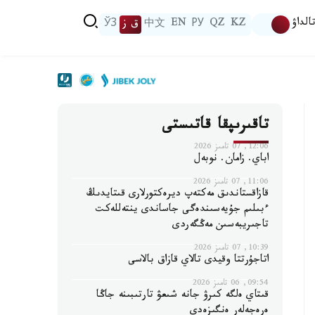
الداۋ
KZ
QZ
РУ
EN
中文
ق ز
ЎЗ
تاقىرىپقا قاتىستى
12:06, 07 تامىز 2026
اباي. زامان. نوبەل
11:06, 07 تامىز 2026
قازاقستاندىق مەكتەپ ديرەكتورلارى قىتايدىڭ
ءبىلىم جۇيەسىندەگى جاساندى ينتەللەكت
تاجىريبەسىن مەڭگەردى
10:39, 07 تامىز 2026
اتاجۇرتتا وقيدى تالاي قازاق بالاسى
09:54, 06 تامىز 2026
قىتاي ەلگە كىرۋ جانە شىعۋ تارتىبىنە جاڭا
ەرەجەلەر ەنگىزەدى