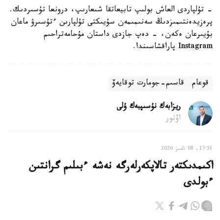
- تۇلپاردى العاش بولىپ تابيعاتقا شىعارىپ، درونعا تۇسىردىك.
پرەزيدەنتىمىزدىڭ سەنىمىمەن سۇيىكتى تۇلپارىن ءتۇسىرۋ ماعان
بۇيىرعان ەكەن، - دەپ جازدى داستان مۇحامەتراحىم
Instagram پاراقشاسىندا.
قوعام
قاسىم-جومارت توقايەۆ
ريزابەك نۇسىپبەك ۇلى
اۆتور
17:51, 08 تامىز 2026
اكىمدىكتەر تالاپكەرلەرگە نەشە ءبىلىم گرانتىن
ءبولدى