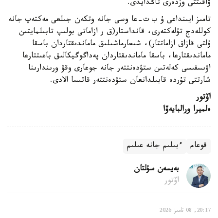
ۋاقىتتى وزدەرى تاڭدايدى.
تامىز ايىنداعى ۇ ب ت-عا وسى جانە وتكەن جىلعى مەكتەپ جانە
كوللەدج تۇلەكتەرى، قانداستار(ق ر ازاماتى بولىپ تابىلمايتىن
ۇلتى قازاق ازاماتتار)، شىعارماشىلىق ماماندىقتاردان باسقا
ماماندىقتارعا، باسقا ماماندىقتاردان پەداگوگيكالىق باعىتتارعا
اۋىسقىسى كەلەتىن ستۋدەنتتەر جانە جوعارى وقۋ ورىندارىنا
شارتتى تۇردە قابىلدانعان ستۋدەنتتەر قاتىسا الادى.
اۆتور
ەلميرا ورالبايەۆا
قوعام
ءبىلىم جانە عىلىم
بەيسەن سۇلتان
اۆتور
20:17, 08 تامىز 2026