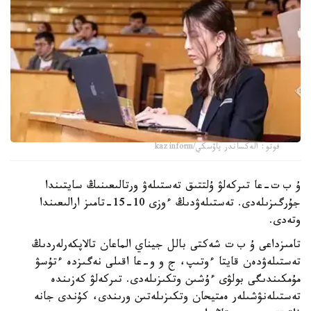
فوتو: الەكساندر پاۆسكي/kazinform
ۇ ب ت-عا تىركەلۋ ۇلتتىق تەستىلەۋ ورتالىعىنىڭ سايتىندا
جۇرگىزىلەدى. تەستىلەۋدىڭ ءوزى 10-15-تامىز ارالىعىندا
وتەدى.
تامىزداعى ۇ ب ت شەكتى بالل جيناي الماعان تالاپكەرلەردىڭ
تەستىلەۋدەن قايتا ءوتىپ، ج و و-عا اقىلى نەگىزدە ءتۇسۋ
مۇمكىندىگى بولۋى ءۇشىن وتكىزىلەدى. تىركەلۋ كەزىندە
تەستىلەنۋشىلەر ەمتيحان وتكىزىلەتىن ورىندى، كۇندى جانە