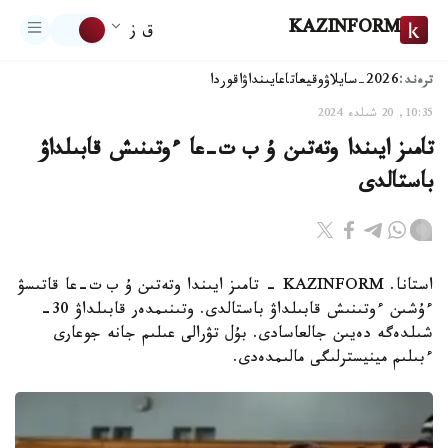
KAZINFORM
ق ز
ترەند:
2026-سايلاۋ
وقيعا
تاعايىنداۋ
اقوردا
10:35, 20 شىلدە 2024
تامىز ايىندا وتەتىن ۇ ب ت-عا ءوتىنىش قابىلداۋ
باستالدى
استانا. KAZINFORM - تامىز ايىندا وتەتىن ۇ ب ت-عا قاتىسۋ
ءۇشىن ءوتىنىش قابىلداۋ باستالدى. وتىنىمدەر قابىلداۋ 30-
شىلدەگە دەيىن جالعاسادى. بۇل تۋرالى عىلىم جانە جوعارى
ءبىلىم مينيسترلىگى مالىمدەدى.