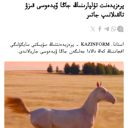
پرەزيدەنت تۇلپارىنىڭ جاڭا ۆيدەوسى قىزۋ
تالقىلانىپ جاتىر
استانا. KAZINFORM - پرەزيدەنتتىڭ سۇيىكتى سايگۇلىگى
اقجاننىڭ كەڭ دالادا جەلىگەن جاڭا ۆيدەوسى جاريالاندى.