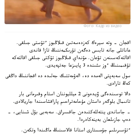
Фото: Кадр из видео
اقجان - وتە سيرەك كەزدەسەتىن قىلاڭبوز ءتۇستى جىلقى.
عاناتلى جانە تابىس دەگەن تۇرىكمەننىڭ تازا قاندى
اقالتەكەسىنەن تۋعان. مۇنداي قىلاڭبوز تۇكتى جىلقى اقالتەكە
تۇقىمىنىڭ ءوز ىشىندە 3 پايىزعا جەتپەيدى.
سول سەبەپتى الەمدە دە، الەۋمەتتىك جەلىدە دە اقجاننىڭ داڭقى
كەڭ تارادى.
دالا توسىندەگى ۆيدەونى 2 ميلليوننان استام وقىرمانى بار
تانىمال بلوگەر داستان مۇحامەتراحىم پاراقشاسىندا جاريالادى.
- جاساندى ينتەللەكتىدەن جاقسىراق. سەبەبى بۇل شىنايى، -
دەپ جازىلعان بەينەكادردا.
ءتۇسىرىلىم جۇمىستارى استانا قالاسىنىڭ ماڭىندا وتكەن.