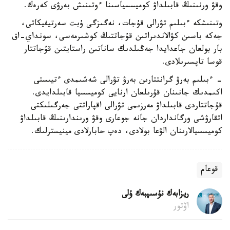
وقۋ ورنىنىڭ قابىلداۋ كوميسسياسىنا ءوتىنىش بەرۋى كەرەك.
وتىنىشكە ءبىلىم تۋرالى قۇجات، نەگىزگى ۇبت سەرتيفيكاتى،
جەكە باسىن كۋالاندىراتىن قۇجاتتىڭ كوشىرمەسى، سونداي-اق
بار بولعان جاعدايدا جەڭىلدىك ساناتىن راستايتىن قۇجاتتار
قوسا تاپسىرىلادى.
- ءبىلىم بەرۋ گرانتتارىن بەرۋ تۋرالى شەشىمدى ءتيىستى
اكىمدىك جانىنان قۇرىلعان ارنايى كوميسسيا قابىلدايدى.
قۇجاتتاردى قابىلداۋ مەرزىمى تۋرالى اقپاراتتى جەرگىلىكتى
اتقارۋشى ورگانداردان جانە جوعارى وقۋ ورىندارىنىڭ قابىلداۋ
كوميسسيالارىنان الۋعا بولادى، دەپ حابارلادى مينيسترلىك.
قوعام
ريزابەك نۇسىپبەك ۇلى
اۆتور