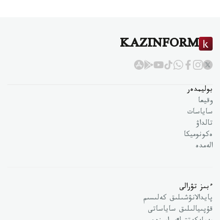
KAZINFORM
بوليمدەر
وقيعا
ساياسات
تالداۋ
ەكونوميكا
الەمدە
ءبىز تۋرالى
پايدالانۋشىلىق كەلىسىم
قۇپىيالىلىق ساياساتى