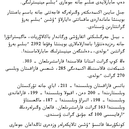
دەپ حابارلايدى عىلىم جانە جوعارى ءبىلىم مينيسترلىگى.
جىل سايىن اكىمدىكتەر وڭىرلەرگە قاجەتتى جانە باسىم باعىتتار
بويىنشا مامانداردى ماقساتتى دايارلاۋ ءۇشىن ءبىلىم بەرۋ
گرانتتارىن ۇسىنادى.
- بيىل جەرگىلىكتى اتقارۋشى ورگاندار باكالاۆريات، ماگيستراتۋرا
جانە رەزيدەنتۋرا باعدارلامالارى بويىنشا وقۋعا 2392 ءبىلىم بەرۋ
گرانتىن ءبولدى،-دەلىنگەن مينيسترلىك حابارلاماسىندا.
ەڭ كوپ گرانت استانا قالاسىندا قاراستىرىلعان - 303.
شىمكەنت قالاسىنىڭ اكىمدىگى 285، شىعىس قازاقستان وبلىسى
270 گرانت ءبولدى.
باتىس قازاقستان وبلىسىندا – 211، اباي جانە تۇركىستان
وبلىستارىندا – 200 دەن، اقمولا وبلىسىندا – 199، قاراعاندى
وبلىسىندا – 198، اتىراۋ وبلىسىندا – 187، ماڭعىستاۋ
وبلىسىندا 163 گرانت قاراستىرىلعان. قالعان وڭىرلەردىڭ
ءارقايسىسى 100 گە جۋىق گرانت ۇسىندى.
كونكۋرسقا قاتىسۋ ءۇشىن تالاپكەرلەر وزدەرى تاڭداعان جوعارى