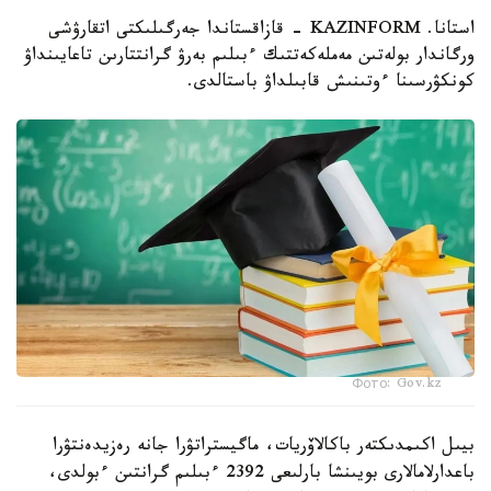
استانا. KAZINFORM - قازاقستاندا جەرگىلىكتى اتقارۋشى
ورگاندار بولەتىن مەملەكەتتىك ءبىلىم بەرۋ گرانتتارىن تاعايىنداۋ
كونكۋرسىنا ءوتىنىش قابىلداۋ باستالدى.
Фото: Gov.kz
بيىل اكىمدىكتەر باكالاۆريات، ماگيستراتۋرا جانە رەزيدەنتۋرا
باعدارلامالارى بويىنشا بارلىعى 2392 ءبىلىم گرانتىن ءبولدى،