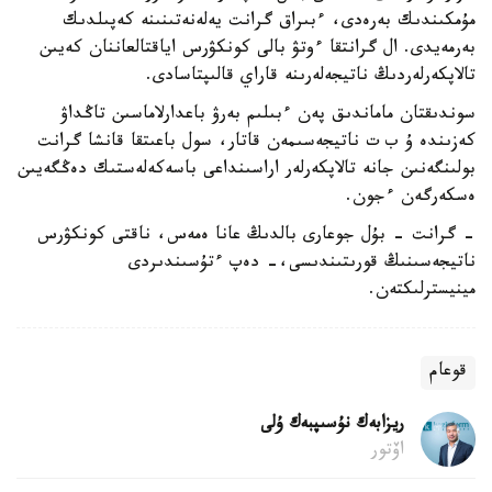
مۇمكىندىك بەرەدى، ءبىراق گرانت يەلەنەتىنىنە كەپىلدىك
بەرمەيدى. ال گرانتقا ءوتۋ بالى كونكۋرس اياقتالعاننان كەيىن
تالاپكەرلەردىڭ ناتيجەلەرىنە قاراي قالىپتاسادى.
سوندىقتان ماماندىق پەن ءبىلىم بەرۋ باعدارلاماسىن تاڭداۋ
كەزىندە ۇ ب ت ناتيجەسىمەن قاتار، سول باعىتقا قانشا گرانت
بولىنگەنىن جانە تالاپكەرلەر اراسىنداعى باسەكەلەستىك دەڭگەيىن
ەسكەرگەن ءجون.
- گرانت - بۇل جوعارى بالدىڭ عانا ەمەس، ناقتى كونكۋرس
ناتيجەسىنىڭ قورىتىندىسى،- دەپ ءتۇسىندىردى
مينيسترلىكتەن.
قوعام
ريزابەك نۇسىپبەك ۇلى
اۆتور