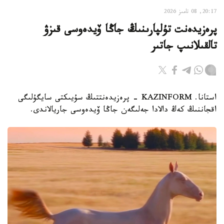
20:17, 08 تامىز 2026
پرەزيدەنت تۇلپارىنىڭ جاڭا ۆيدەوسى قىزۋ
تالقىلانىپ جاتىر
استانا. KAZINFORM - پرەزيدەنتتىڭ سۇيىكتى سايگۇلىگى
اقجاننىڭ كەڭ دالادا جەلىگەن جاڭا ۆيدەوسى جاريالاندى.