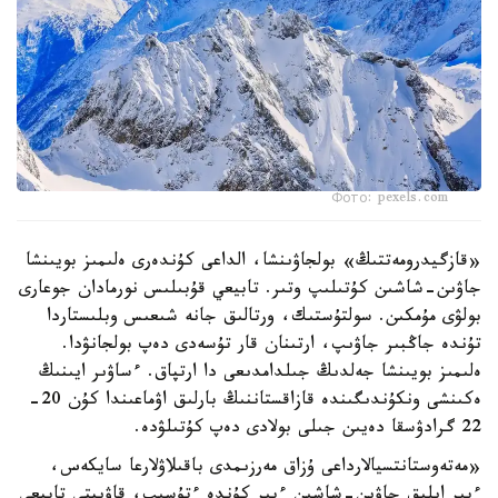
Фото: pexels.com
«قازگيدرومەتتىڭ» بولجاۋىنشا، الداعى كۇندەرى ەلىمىز بويىنشا
جاۋىن-شاشىن كۇتىلىپ وتىر. تابيعي قۇبىلىس نورمادان جوعارى
بولۋى مۇمكىن. سولتۇستىك، ورتالىق جانە شىعىس وبلىستاردا
تۇندە جاڭبىر جاۋىپ، ارتىنان قار تۇسەدى دەپ بولجانۋدا.
ەلىمىز بويىنشا جەلدىڭ جىلدامدىعى دا ارتپاق. ءساۋىر ايىنىڭ
ەكىنشى ونكۇندىگىندە قازاقستاننىڭ بارلىق اۋماعىندا كۇن 20-
22 گرادۋسقا دەيىن جىلى بولادى دەپ كۇتىلۋدە.
«مەتەوستانتسيالارداعى ۇزاق مەرزىمدى باقىلاۋلارعا سايكەس،
ءبىر ايلىق جاۋىن-شاشىن ءبىر كۇندە ءتۇسىپ، قاۋىپتى تابيعي