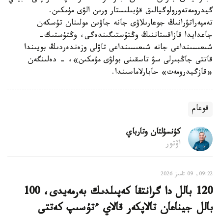
گيدرومەتەورولوگيالىق قۇبىلىستار ورىن الۋى مۇمكىن.
تەمپەراتۋرانىڭ جوعارىلاۋى جانە جاۋىن مولىنان تۇسكەن
جاعدايدا قازاقستاننىڭ وڭتۇستىگىندەگى، وڭتۇستىك-
شىعىسىنداعى جانە شىعىسىنداعى تاۋلى وزەندەردىڭ بويىندا
قاتتى جاڭبىرلى سۋ تاسقىنى بولۋى مۇمكىن»، - دەلىنگەن
«قازگيدرومەت» حابارلاماسىندا.
قوعام
كۇنسۇلتان وتارباي
اۆتور
09:22, 09 تامىز 2026
120 بالل دا گرانتقا كەپىلدىك بەرمەيدى، 100
بالل جيناعان تالاپكەر قالاي ءتۇسىپ كەتتى