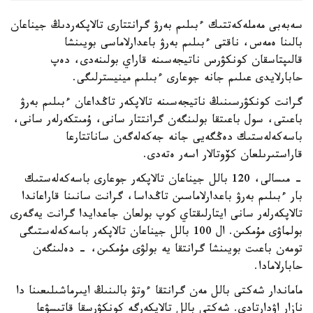
سەبەبى مەملەكەتتىك ءبىلىم بەرۋ گرانتتارى تالاپكەردىڭ جيناعان
بالىنا ەمەس، ناقتى ءبىلىم بەرۋ باعدارلاماسى بويىنشا
قالىپتاسقان كونكۋرس ناتيجەسىنە قاراي بولىنەدى، دەپ
حابارلايدى عىلىم جانە جوعارى ءبىلىم مينيسترلىگى.
گرانت كونكۋرسىنىڭ ناتيجەسىنە تالاپكەر تاڭداعان ءبىلىم بەرۋ
باعىتى، سول باعىتقا بولىنگەن گرانتتار سانى، ۇمىتكەرلەر سانى،
باسەكەلەستىك دەڭگەيى جانە جەكەلەگەن ساناتتارعا
قاراستىرىلعان كۆوتالار اسەر ەتەدى.
- مىسالى، 120 بالل جيناعان تالاپكەر جوعارى باسەكەلەستىك
بار ءبىلىم بەرۋ باعدارلاماسىن تاڭداسا، گرانت سانىنا قاراعاندا
تالاپكەرلەر سانى ايتارلىقتاي كوپ بولعان جاعدايدا گرانت يەگەرى
بولماۋى مۇمكىن. ال 100 بالل جيناعان تالاپكەر باسەكەلەستىگى
تومەن باعىت بويىنشا گرانتقا يە بولۋى مۇمكىن، - دەلىنگەن
حابارلامادا.
ماماندار شەكتى بالل مەن گرانتقا ءوتۋ بالىنىڭ ايىرماشىلىعىنا دا
نازار اۋدارتادى. شەكتى بالل تالاپكەرگە كونكۋرسقا قاتىسۋعا