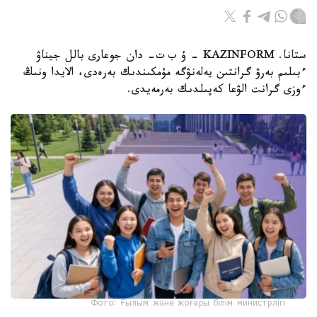
ستانا. KAZINFORM – ۇ ب ت- دان جوعارى بالل جيناۋ
ءبىلىم بەرۋ گرانتىن يەلەنۋگە مۇمكىندىك بەرەدى، الايدا ونىڭ
ءوزى گرانت الۋعا كەپىلدىك بەرمەيدى.
Фото: Ғылым және жоғары білім министрлігі