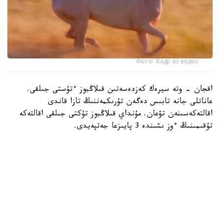
Фото: Кадр из видео
اقجان - وتە سيرەك كەزدەسەتىن قىلاڭبوز ءتۇستى جىلقى.
عاناتلى جانە تابىس دەگەن تۇرىكمەننىڭ تازا قاندى
اقالتەكەسىنەن تۋعان. مۇنداي قىلاڭبوز تۇكتى جىلقى اقالتەكە
تۇقىمىنىڭ ءوز ىشىندە 3 پايىزعا جەتپەيدى.
سول سەبەپتى الەمدە دە، الەۋمەتتىك جەلىدە دە اقجاننىڭ داڭقى
كەڭ تارادى.
دالا توسىندەگى ۆيدەونى 2 ميلليوننان استام وقىرمانى بار
تانىمال بلوگەر داستان مۇحامەتراحىم پاراقشاسىندا جاريالادى.
- جاساندى ينتەللەكتىدەن جاقسىراق. سەبەبى بۇل شىنايى، -
دەپ جازىلعان بەينەكادردا.