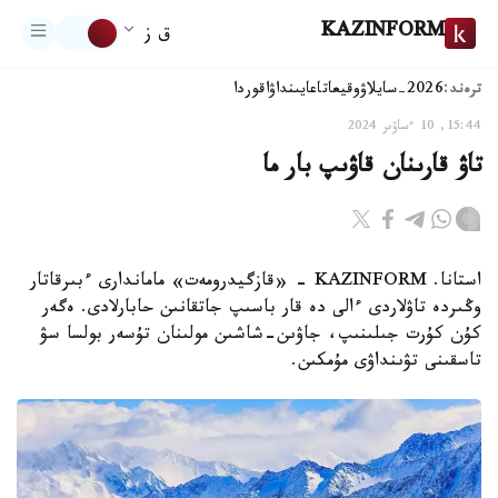
KAZINFORM
ق ز
ترەند:
2026-سايلاۋ
وقيعا
تاعايىنداۋ
اقوردا
15:44, 10 ءساۋىر 2024
تاۋ قارىنان قاۋىپ بار ما
استانا. KAZINFORM - «قازگيدرومەت» ماماندارى ءبىرقاتار
وڭىردە تاۋلاردى ءالى دە قار باسىپ جاتقانىن حابارلادى. ەگەر
كۇن كۇرت جىلىنىپ، جاۋىن-شاشىن مولىنان تۇسەر بولسا سۋ
تاسقىنى تۋىنداۋى مۇمكىن.