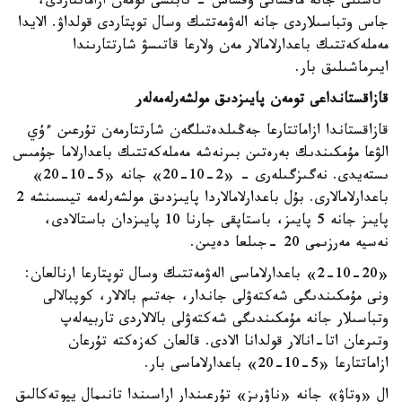
ءتاسىلى جانە ماقساتى ۇقساس - تابىسى تومەن ازاماتتاردى،
جاس وتباسىلاردى جانە الەۋمەتتىك وسال توپتاردى قولداۋ. الايدا
مەملەكەتتىك باعدارلامالار مەن ولارعا قاتىسۋ شارتتارىندا
ايىرماشىلىق بار.
قازاقستانداعى تومەن پايىزدىق مولشەرلەمەلەر
قازاقستاندا ازاماتتارعا جەڭىلدەتىلگەن شارتتارمەن تۇرعىن ءۇي
الۋعا مۇمكىندىك بەرەتىن بىرنەشە مەملەكەتتىك باعدارلاما جۇمىس
ىستەيدى. نەگىزگىلەرى - «2-10-20» جانە «5-10-20»
باعدارلامالارى. بۇل باعدارلامالاردا پايىزدىق مولشەرلەمە تيىسىنشە 2
پايىز جانە 5 پايىز، باستاپقى جارنا 10 پايىزدان باستالادى،
نەسيە مەرزىمى 20 -جىلعا دەيىن.
«2-10-20» باعدارلاماسى الەۋمەتتىك وسال توپتارعا ارنالعان:
ونى مۇمكىندىگى شەكتەۋلى جاندار، جەتىم بالالار، كوپبالالى
وتباسىلار جانە مۇمكىندىگى شەكتەۋلى بالالاردى تاربيەلەپ
وتىرعان اتا-انالار قولدانا الادى. قالعان كەزەكتە تۇرعان
ازاماتتارعا «5-10-20» باعدارلاماسى بار.
ال «وتاۋ» جانە «ناۋرىز» تۇرعىندار اراسىندا تانىمال يپوتەكالىق