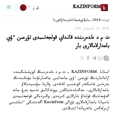
KAZINFORM
ق ز
ترەند:
2026-سايلاۋ
وقيعا
تاعايىنداۋ
اقوردا
08:00, 22 جەلتوقسان 2025
ت م د ەلدەرىندە قانداي قولجەتىمدى تۇرعىن ءۇي
باعدارلامالارى بار
استانا. KAZINFORM - ت م د ەلدەرىنىڭ كوپشىلىگىندە
ازاماتتاردىڭ تۇرعىن ءۇي جاعدايىن جاقسارتۋىنا مۇمكىندىك
بەرەتىن تەتىكتەر كوبەيىپ كەلەدى. ولارعا سۋبسيديالاۋ
باعدارلامالارى، جەڭىلدەتىلگەن يپوتەكالىق نەسيە بەرۋ جانە
الەۋمەتتىك قولداۋ شارالارى كىرەدى. وڭىردەگى قولجەتىمدى
باسپانا باعدارلامالارى تۋرالى Kazinform اگەنتتىگى ءتىلشىسى
ازىرلەگەن ماتەريالدا ايتىلادى.