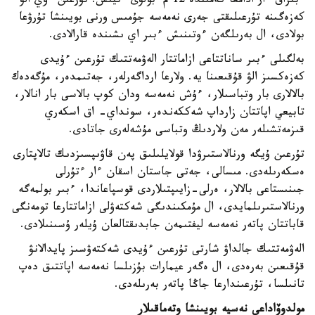
ءبىراق ءار ادامعا كەمىندە 12 م² بولۋى ءتيىس. تۇرعىن ءۇي الۋ
كەزەگىنە تۇرعىلىقتى جەرى نەمەسە جۇمىس ورنى بويىنشا تۇرۋعا
بولادى، ال بەرىلگەن ءوتىنىش ءبىر اي ىشىندە قارالادى.
بەلگىلى ءبىر ساناتتاعى ازاماتتار الەۋمەتتىك تۇرعىن ءۇيدى
كەزەكسىز الۋ قۇقىعىنا يە. ولارعا ارداگەرلەر، جەتىمدەر، مۇگەدەك
بالالارى بار وتباسىلار، ءۇش نەمەسە ودان كوپ بالاسى بار انالار،
تابيعي اپاتتان زارداپ شەككەندەر، سونداي- اق اسكەري
قىزمەتشىلەر مەن ولاردىڭ وتباسى مۇشەلەرى جاتادى.
تۇرعىن ۇيگە ورنالاستىرۋدا قولايلىلىق پەن قاۋىپسىزدىك تالاپتارى
ەسكەرىلەدى. مىسالى، جەتى جاستان اسقان ءار ءتۇرلى
جىنىستاعى بالالار، ەرلى-زايىپتىلاردى قوسپاعاندا، ءبىر بولمەگە
ورنالاستىرىلمايدى، ال مۇمكىندىگى شەكتەۋلى ازاماتتارعا تومەنگى
قاباتتان پاتەر نەمەسە ليفتىمەن جابدىقتالعان ۇيلەر ۇسىنىلادى.
الەۋمەتتىك جالداۋ شارتى تۇرعىن ءۇيدى شەكتەۋسىز پايدالانۋ
قۇقىعىن بەرەدى، ال ەگەر عيمارات بۇزىلسا نەمەسە اپاتتىق دەپ
تانىلسا، تۇرعىندارعا جاڭا پاتەر بەرىلەدى.
مولدوۆاداعى نەسيە بويىنشا وتەماقىلار