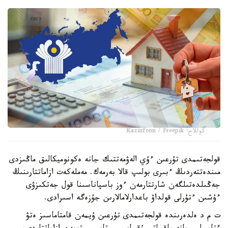
كوللاج: Kazinform / Freepik
قولجەتىمدى تۇرعىن ءۇي الەۋمەتتىك جانە ەكونوميكالىق ماڭىزدى
مىندەتتەردىڭ ءبىرى بولىپ قالا بەرمەك. مەملەكەت ازاماتتارىنىڭ
جەڭىلدەتىلگەن شارتتارمەن ءوز باسپاناسىنا قول جەتكىزۋى
ءۇشىن ءتۇرلى قولداۋ باعدارلامالارىن جۇزەگە اسىرادى.
ت م د ەلدەرىندە قولجەتىمدى تۇرعىن ۇيمەن قامتاماسىز ەتۋ