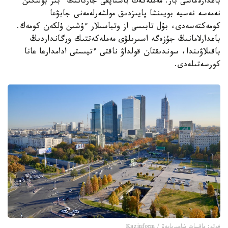
باعدارلاماسى بار. مەملەكەت باستاپقى جارنانىڭ ءبىر بولىگىن
نەمەسە نەسيە بويىنشا پايىزدىق مولشەرلەمەنى جابۋعا
كومەكتەسەدى، بۇل تابىسى از وتباسىلار ءۇشىن ۇلكەن كومەك.
باعدارلامانىڭ جۇزەگە اسىرىلۋى مەملەكەتتىك ورگانداردىڭ
باقىلاۋىندا، سوندىقتان قولداۋ ناقتى ءتيىستى ادامدارعا عانا
كورسەتىلەدى.
فوتو: ماقسات شاعىربايەۆ / Kazinform