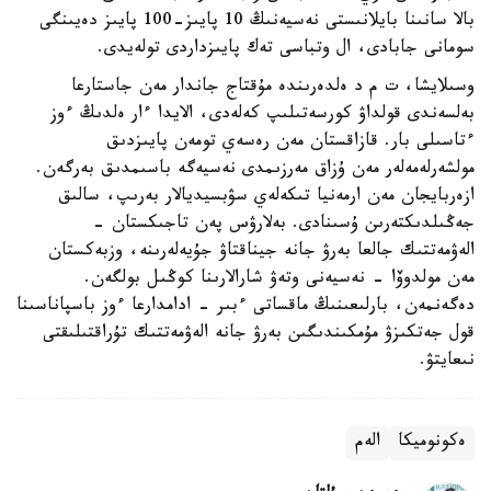
بالا سانىنا بايلانىستى نەسيەنىڭ 10 پايىز-100 پايىز دەيىنگى
سومانى جابادى، ال وتباسى تەك پايىزداردى تولەيدى.
وسىلايشا، ت م د ەلدەرىندە مۇقتاج جاندار مەن جاستارعا
بەلسەندى قولداۋ كورسەتىلىپ كەلەدى، الايدا ءار ەلدىڭ ءوز
ءتاسىلى بار. قازاقستان مەن رەسەي تومەن پايىزدىق
مولشەرلەمەلەر مەن ۇزاق مەرزىمدى نەسيەگە باسىمدىق بەرگەن.
ازەربايجان مەن ارمەنيا تىكەلەي سۋبسيديالار بەرىپ، سالىق
جەڭىلدىكتەرىن ۇسىنادى. بەلارۋس پەن تاجىكستان -
الەۋمەتتىك جالعا بەرۋ جانە جيناقتاۋ جۇيەلەرىنە، وزبەكستان
مەن مولدوۆا - نەسيەنى وتەۋ شارالارىنا كوڭىل بولگەن.
دەگەنمەن، بارلىعىنىڭ ماقساتى ءبىر - ادامدارعا ءوز باسپاناسىنا
قول جەتكىزۋ مۇمكىندىگىن بەرۋ جانە الەۋمەتتىك تۇراقتىلىقتى
نىعايتۋ.
ەكونوميكا
الەم