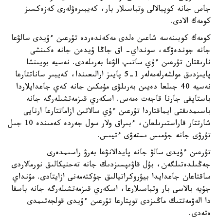
جاس جانە كوپبالالى وتباسىلار بار، كەيبىرەۋلەرى كەزەكسىز
كومەك الادى.
كومەك كوبىنەسە شاعىن ەلدى مەكەندەردە تۇرعىن ءۇيدى سالۋعا
جانە جوندەۋگە، سونداي- اق جاڭا ۇيدەن جانە ەكىنشى
نارىقتان تۇرعىن ءۇي ساتىپ الۋعا بەرىلەدى. نەسيە بويىنشا
پايىزدىق مولشەرلەمەلەر 1-5 پايىز ارالىعىندا، كەيبىر ساناتتارعا
نەسيە 40 جىلعا دەيىن بەرىلۋى مۇمكىن جانە كەي جاعدايلاردا
باستاپقى جارنا قاجەت ەمەس. اسكەري قىزمەتشىلەرگە جانە
باسىمدىقتى ايماقتاردا تۇرعىن ءۇي سالاتىن ازاماتتارعا ارنايى
شارتتار قاراستىرىلعان، ءبىراق ولار سول جەردە كەمىندە 10 جىل
تۇرۋى جانە جۇمىس ىستەۋى ءتيىس.
تۇرعىن ءۇيدى سالۋ جانە پايدالانۋعا بەرۋ راسىمدەرى
جەڭىلدەتىلگەن، بۇل قاۋىپسىزدىك جانە تەحنيكالىق نورمالاردى
ساقتاعان جاعدايدا بيۋروكراتيالىق جۇكتەمەنى ازايتادى. مۇنداي
جۇيە بالاسى بار وتباسىلارعا، اسكەري قىزمەتشىلەرگە جانە باسقا
دا الەۋمەتتىك ماڭىزدى توپتارعا تۇرعىن ءۇيدى قولجەتىمدى
ەتەدى.