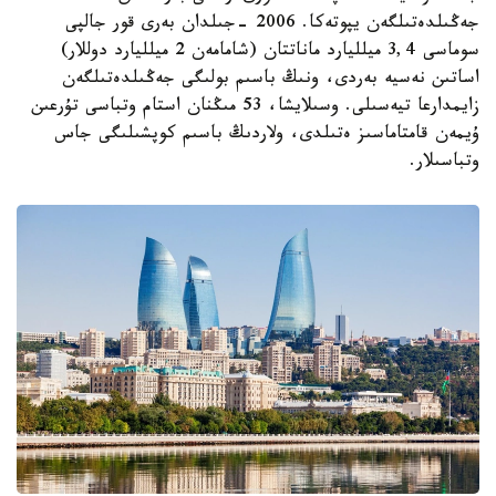
جەڭىلدەتىلگەن يپوتەكا. 2006 -جىلدان بەرى قور جالپى
سوماسى 3,4 ميلليارد ماناتتان (شامامەن 2 ميلليارد دوللار)
اساتىن نەسيە بەردى، ونىڭ باسىم بولىگى جەڭىلدەتىلگەن
زايمدارعا تيەسىلى. وسىلايشا، 53 مىڭنان استام وتباسى تۇرعىن
ۇيمەن قامتاماسىز ەتىلدى، ولاردىڭ باسىم كوپشىلىگى جاس
وتباسىلار.