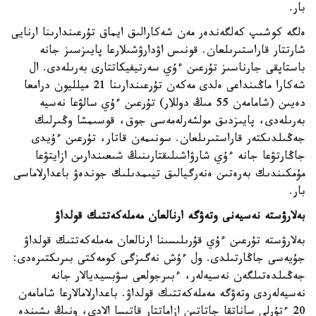
بار.
ەلگە كوشىپ كەلگەندەر مەن شەكارالىق ايماق تۇرعىندارىنا ارنايى
شارتتار قاراستىرىلعان. قونىس اۋدارۋشىلارعا پايىزسىز جانە
باستاپقى جارناسىز تۇرعىن ءۇي سەرتيفيكاتتارى بەرىلەدى. ال
شەكارا ماڭىنداعى ەلدى مەكەن تۇرعىندارىنا 21 ميلليون درامعا
دەيىن (شامامەن 55 مىڭ دوللار) تۇرعىن ءۇي سالۋعا نەسيە
بەرىلەدى، پايىزدىق مولشەرلەمەسى جوق، قوسىمشا وڭىرلىك
جەڭىلدىكتەر قاراستىرىلعان. سونىمەن قاتار، تۇرعىن ءۇيدى
جاڭارتۋعا جانە ءۇي شارۋاشىلىقتارىنىڭ شىعىندارىن ازايتۋعا
مۇمكىندىك بەرەتىن ەنەرگيالىق تيىمدىلىك جوندەۋ باعدارلاماسى
بار.
بەلارۋستە نەسيەنى وتەۋگە ارنالعان مەملەكەتتىك قولداۋ
بەلارۋستە تۇرعىن ءۇي قۇرىلىسىنا ارنالعان مەملەكەتتىك قولداۋ
جۇيەسى جاڭارتىلدى. ول ءۇش نەگىزگى كومەكتى بىرىكتىرەدى:
جەڭىلدەتىلگەن نەسيەلەر، ءبىرجولعى سۋبسيديالار جانە
نەسيەلەردى وتەۋگە مەملەكەتتىك قولداۋ. باعدارلامالارعا شامامەن
20 ءتۇرلى ساناتقا جاتاتىن ازاماتتار قاتىسا الادى، ونىڭ ىشىندە