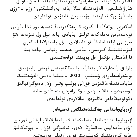
قالالار مەن اۋىلدىق جەرلەردە تۇراتىندارعا باعىتتالعان. اۋىل
شارۋاشىلىعى، الەۋمەتتىك سالا جانە جەرگىلىكتى ءوزىن-ءوزى
باسقارۋ ورگاندارىندا جۇمىسپەن قامتۋدى قولدايدى.
اسكەري يپوتەكا: اسكەري قىزمەتكەردىڭ نەسيە بويىنشا بارلىق
تولەمدەرىن مەملەكەت تولىق جابادى جانە بۇل ول قىزمەت ەتۋ
مەرزىمى اياقتالعانشا قولدانىلادى. بۇل باعدارلاما اسكەري
قىزمەتشىنىڭ كىرىسى، جاسى نەمەسە وتباسى جاعدايىنا
قاراماستان بۇكىل ەل بويىنشا قولجەتىمدى.
بارلىق باعدارلامالار ينفلياتسيا دەڭگەيىنەن تومەن پايىزدىق
مولشەرلەمەلەردى ۇسىنىپ، 2030 -جىلعا دەيىن الەۋمەتتىك
ساياساتتىڭ ماڭىزدى قۇرالى بولىپ وتىر. ولار دەموگرافيالىق
ءوسىمدى ىنتالاندىرادى، وڭىرلەردى دامىتادى جانە
ەكونوميكاداعى ماڭىزدى سالالاردى قولدايدى.
ازەربايجانداعى جەڭىلدەتىلگەن نەسيەلەر
ازەربايجاندا ازاماتتار مەملەكەتتىك باعدارلامالار ارقىلى تۇرعىن
ءۇي جاعدايىن جاقسارتا الادى، نەگىزگى قۇرال - يپوتەكالىق
جانە كرەديتتىك كەپىلدىك قورى ارقىلى بەرىلەتىن