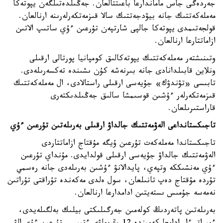
جەردەگى جاس ماماندارعا باعىتتالعان. جەڭىلدەتىلگەن يپوتەكا
مەملەكەتتىك جانە بيۋدجەتتىك سالا قىزمەتكەرلەرىنە ارنالعان.
قولجەتىمدى يپوتەكا جالپى شارتپەن تۇرعىن ءۇي ساتىپ الاتىن
ازاماتتارعا ارنالعان.
وتىنىشتەر مەملەكەتتىك يپوتەكالىق كومپانيا پورتالى ارقىلى
ونلاين قابىلدانادى جانە بىرنەشە كۇن ىشىندە تەكسەرىلەدى.
تابىسى «تۋندۋك» جۇيەسى ارقىلى راستالادى، ال مەملەكەتتىك
قىزمەتكەرلەر ءۇشىن قوسىمشا سالىق جەڭىلدىكتەرى
قاراستىرىلعان.
تاجىكستانداعى الەۋمەتتىك جالداۋ ارقىلى بەرىلەتىن تۇرعىن ءۇي
تاجىكستاندا مەملەكەت تۇرعىن ۇيگە مۇقتاج ازاماتتاردى
الەۋمەتتىك جالداۋ جۇيەسى ارقىلى قولدايدى. مۇنداي تۇرعىن
ءۇي مەنشىككە وتپەي، پايدالانۋ ءۇشىن بەرىلەدى جانە رەسمي
تۇردە مۇقتاج دەپ تانىلعان، سول ەلدى مەكەندە تۇراقتى تۇراتىن
نەمەسە جۇمىس ىستەيتىن ادامدارعا ارنالعان.
بەرىلەتىن پاتەردىڭ كولەمىن جەرگىلىكتى بيلىك بەلگىلەيدى،