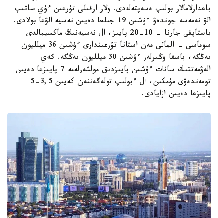
باعدارلامالار بولىپ ەسەپتەلەدى. ولار ارقىلى تۇرعىن ءۇي ساتىپ
الۋ نەمەسە جوندەۋ ءۇشىن 19 جىلعا دەيىن نەسيە الۋعا بولادى.
باستاپقى جارنا - 10-20 پايىز، ال نەسيەنىڭ ماكسيمالدى
سوماسى - الماتى مەن استانا تۇرعىندارى ءۇشىن 36 ميلليون
تەڭگە، باسقا وڭىرلەر ءۇشىن 30 ميلليون تەڭگە. كەي
الەۋمەتتىك سانات ءۇشىن پايىزدىق مولشەرلەمە 7 پايىزعا دەيىن
تومەندەۋى مۇمكىن، ال ءبولىپ تولەگەننەن كەيىن 3,5-5
پايىزعا دەيىن ازايادى.