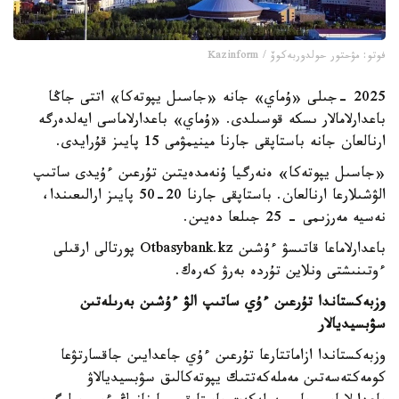
فوتو: مۋحتور حولدوربەكوۆ / Kazinform
2025 -جىلى «ۇماي» جانە «جاسىل يپوتەكا» اتتى جاڭا
باعدارلامالار ىسكە قوسىلدى. «ۇماي» باعدارلاماسى ايەلدەرگە
ارنالعان جانە باستاپقى جارنا مينيمۋمى 15 پايىز قۇرايدى.
«جاسىل يپوتەكا» ەنەرگيا ۇنەمدەيتىن تۇرعىن ءۇيدى ساتىپ
الۋشىلارعا ارنالعان. باستاپقى جارنا 20-50 پايىز ارالىعىندا،
نەسيە مەرزىمى - 25 جىلعا دەيىن.
باعدارلاماعا قاتىسۋ ءۇشىن Otbasybank.kz پورتالى ارقىلى
ءوتىنىشتى ونلاين تۇردە بەرۋ كەرەك.
وزبەكستاندا تۇرعىن ءۇي ساتىپ الۋ ءۇشىن بەرىلەتىن
سۋبسيديالار
وزبەكستاندا ازاماتتارعا تۇرعىن ءۇي جاعدايىن جاقسارتۋعا
كومەكتەسەتىن مەملەكەتتىك يپوتەكالىق سۋبسيديالاۋ