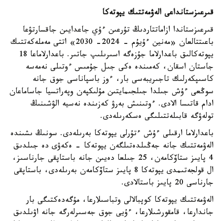
قىرعىزستانداعى الەۋمەتتىك يپوتەكا
قىرعىزستاندا ازاماتتاردىڭ تۇرعىن ءۇي جاعدايىن جاقسارتۋعا
باعىتتالعان «مەنين ءۇيۇم - 2024- 2030» اتتى مەملەكەتتىك
يپوتەكالىق باعدارلاما جۇزەگە اسىرىلىپ جاتىر. باعدارلاماعا 18
جاستان اسقان، كەمىندە ەكى جىل جۇمىس ءوتىلى نەمەسە
كاسىپكەرلىك تاجىريبەسى بار، ءوز باسپاناسى جوق جانە
سوڭعى ءۇش جىلدا جىلجىمايتىن مۇلىكپەن وپەراتسيا جاساماعان
ادام قاتىسا الادى. ءوتىنىش بەرۋ كەزىندە نەسيە الۋشىنىڭ
تولەۋگە قابىلەتتىلىگى ەسكەرىلەدى.
باعدارلاما ارقىلى ءۇش ءتۇرلى يپوتەكا بەرىلەدى. سونىڭ ىشىندە
الەۋمەتتىك جانە جەڭىلدەتىلگەن يپوتەكا - ەكەۋى دە جىلدىق
4 پايىز ستاۆكامەن، 25 جىلعا دەيىن جانە باستاپقى جارناسىز،
ال قولجەتىمدى يپوتەكا 8 پايىز ستاۆكامەن بەرىلەدى، باستاپقى
جارناسى 20 پايىز باستالادى.
الەۋمەتتىك يپوتەكا كوپبالالى وتباسىلارعا، مۇگەدەكتىگى بار
جاندارعا، قامقورشىلارعا، ءۇيى جوق جەسىرلەرگە جانە اۋىلدىق