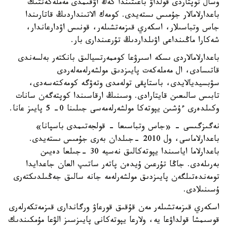
وسال توپتاردى قولداۋ باعىتىندا كەڭ اۋقىمدى مەملەكەتتىك
باعدارلامالار جۇمىس ىستەيدى. كومەك الاتىنداردىڭ قاتارىندا
جاس وتباسىلار، اسكەري قىزمەتشىلەر، قونىس اۋدارعاندار،
شەكارا ماڭىنداعى اۋىلداردىڭ تۇرعىندارى بار.
باعدارلامالاردى ىسكە اسىرۋعا كوممەرتسيالىق بانكتەر بەلسەندى
قاتىسادى، ال مەملەكەت پايىزدىق مولشەرلەمەلەردى
سۋبسيديالايدى، باستاپقى تولەمدى وتەۋگە كومەكتەسەدى،
تابىس سالىعىن قايتارادى. وسىنىڭ ارقاسىندا كوپتەگەن سانات
وكىلدەرى ءۇشىن يپوتەكا مولشەرلەمەسى جىلىنا 0- 5 پايىز عانا.
نەگىزگىسى - «جاس وتباسىعا - قولجەتىمدى باسپانا»
باعدارلاماسى، ول 2010 -جىلدان بەرى جۇمىس ىستەيدى.
باعدارلاما اياسىندا يپوتەكالىق نەسيە 30 -جىلعا دەيىن
بەرىلەدى. جاڭا تۇرعىن ۇيدەن پاتەر ساتىپ العان جاعدايدا
تومەندەتىلگەن پايىزدىق مولشەرلەمە جانە سالىق جەڭىلدىكتەرى
ۇسىنىلادى.
اسكەري قىزمەتشىلەر مەن قۇقىق قورعاۋ ورگاندارى قىزمەتكەرلەرى
قوسىمشا قولداۋعا يە، ولارعا يپوتەكانى پايىزسىز الۋعا مۇمكىندىك