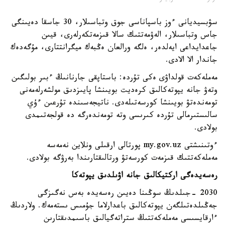
سۋبسيديانى ءوز باسپاناسى جوق وتباسىلار، 30 جاسقا دەيىنگى
جاس وتباسىلار، الەۋمەتتىك سالا قىزمەتكەرلەرى، قيىن
جاعدايداعى ايەلدەر، ەلگە ورالعان ەڭبەك ميگرانتتارى، مۇگەدەك
جاندار الا الادى.
مەملەكەت قولداۋى ەكى تۇردە: باستاپقى جارنانىڭ ءبىر بولىگىن
وتەۋ جانە يپوتەكالىق كرەديت بويىنشا پايىزدىق مولشەرلەمەنى
تومەندەتۋ بويىنشا كورسەتىلەدى. ناتيجەسىندە تۇرعىن ءۇي
سالىستىرمالى تۇردە كىرىسى وتە تومەندەرگە دە قولجەتىمدى
بولادى.
ءوتىنىشتى my.gov.uz پورتالى ارقىلى ونلاين نەمەسە
مەملەكەتتىك قىزمەت كورسەتۋ ورتالىقتارىندا بەرۋگە بولادى.
رەسەيدەگى اركتيكالىق جانە اۋىلدىق يپوتەكا
2030 -جىلدىڭ سوڭىنا دەيىن رەسەيدە بەس نەگىزگى
جەڭىلدەتىلگەن يپوتەكالىق باعدارلاما جۇمىس ىستەمەك. ولاردىڭ
ءارقايسىسى مەملەكەتتىڭ ستراتەگيالىق باسىمدىقتارىن