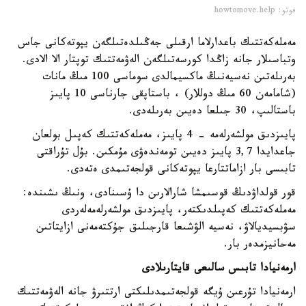
فوتو: howtomove.help
مەملەكەتتىك باعدارلاما ارقىلى جەڭىلدەتىلگەن يپوتەكانى جاس
وتباسىلار جانە زاڭدا كورسەتىلگەن الەۋمەتتىك توپتار الا الادى.
بەرىلەتىن نەسيەنىڭ ماكسيمالدى سوماسى 100 مىڭ مانات
(شامامەن 60 مىڭ دوللار) ، باستاپقى جارناسى 10 پايىز
باستالىپ، 30 جىلعا دەيىن بەرىلەدى.
پايىزدىق مولشەرلەمە - 4 پايىز، مەملەكەتتىك كەپىل بولعان
جاعدايدا 3,7 پايىز دەيىن تومەندەۋى مۇمكىن. بۇل تۇراقتى
تابىسى بار ازاماتتارعا يپوتەكانى قولجەتىمدى ەتەدى.
قور قولداۋدىڭ قوسىمشا شارالارىن دا ۇسىنادى، ونىڭ ىشىندە:
مەملەكەتتىك كەپىلدىكتەر، پايىزدىق مولشەرلەمەلەردى
سۋبسيديالاۋ، نەسيە الۋشىعا قارجىلىق جۇكتەمەنى ازايتاتىن
مەحانيزمدەر بار.
ارمەنيادا تابىس سالىعى قايتارىلادى
ارمەنيادا تۇرعىن ۇيگە قولجەتىمدىلىكتى ارتتىرۋ جانە الەۋمەتتىك