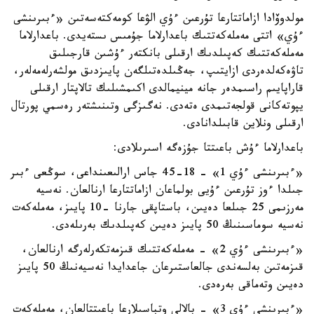
مولدوۆادا ازاماتتارعا تۇرعىن ءۇي الۋعا كومەكتەسەتىن «ءبىرىنشى
ءۇي» اتتى مەملەكەتتىك باعدارلاما جۇمىس ىستەيدى. باعدارلاما
مەملەكەتتىك كەپىلدىك ارقىلى بانكتەر ءۇشىن قارجىلىق
تاۋەكەلدەردى ازايتىپ، جەڭىلدەتىلگەن پايىزدىق مولشەرلەمەلەر،
قاراپايىم راسىمدەر جانە مينيمالدى اكىمشىلىك تالاپتار ارقىلى
يپوتەكانى قولجەتىمدى ەتەدى. نەگىزگى وتىنىشتەر رەسمي پورتال
ارقىلى ونلاين قابىلدانادى.
باعدارلاما ءۇش باعىتتا جۇزەگە اسىرىلادى:
«ءبىرىنشى ءۇي 1» - 18-45 جاس ارالىعىنداعى، سوڭعى ءبىر
جىلدا ءوز تۇرعىن ءۇيى بولماعان ازاماتتارعا ارنالعان. نەسيە
مەرزىمى 25 جىلعا دەيىن، باستاپقى جارنا -10 پايىز، مەملەكەت
نەسيە سوماسىنىڭ 50 پايىز دەيىن كەپىلدىك بەرىلەدى.
«ءبىرىنشى ءۇي 2» - مەملەكەتتىك قىزمەتكەرلەرگە ارنالعان،
قىزمەتىن بەلسەندى جالعاستىرعان جاعدايدا نەسيەنىڭ 50 پايىز
دەيىن وتەماقى بەرەدى.
«ءبىرىنشى ءۇي 3» - بالالى وتباسىلارعا باعىتتالعان، مەملەكەت