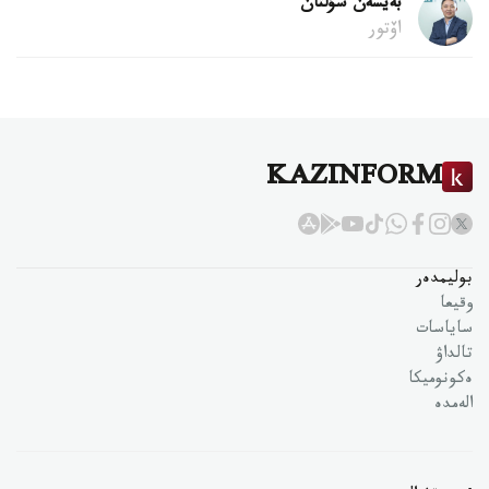
بەيسەن سۇلتان
اۆتور
KAZINFORM
بوليمدەر
وقيعا
ساياسات
تالداۋ
ەكونوميكا
الەمدە