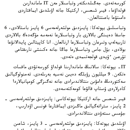
كورسەتەدى. جەڭىلدىكتەر وتباسىلار مەن IT ماماندارىن
قولداۋعا، قيىر شىعىس، اركتيكا جانە اۋىلدىق ايماقتاردى
دامىتۋعا باعىتتالعان.
وتباسىلىق يپوتەكا: پايىزدىق مولشەرلەمەسى 6 پايىز باستالادى، 6
جاسقا دەيىنگى بالالارى بار وتباسىلارعا نەمەسە مۇگەدەك بالالاردى
تاربيەلەپ وتىرعان وتباسىلارعا ارنالعان. انا كاپيتالىن پايدالانۋعا
بولادى، بۇل جاس وتباسىلارعا جاڭا جانە ەكىنشى نارىقتاعى
تۇرعىن ءۇيدى قولجەتىمدى ەتەدى.
IT- يپوتەكا: سالانىڭ ماماندارىنا قولداۋ كورسەتۋدى ماقسات
ەتكەن. 9 ميلليون رۋبلگە دەيىن نەسيە بەرىلەدى. تەحنولوگيالىق
سەكتوردىڭ دامۋىن ىنتالاندىرادى جانە نەگىزگى كومپانيالاردا
كادرلاردى ۇستاپ قالۋعا كومەكتەسەدى.
قيىر شىعىس جانە اركتيكا يپوتەكاسى: پايىزدىق مولشەرلەمەسى -
2 پايىز، ستراتەگيالىق ماڭىزدى ايماقتارعا قونىس اۋدارىپ،
جۇمىس ىستەۋدى ىنتالاندىرادى.
اۋىلدىق يپوتەكا: پايىزدىق مولشەرلەمەسى - 3 پايىز، شاعىن