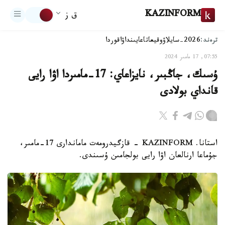
KAZINFORM
ق ز
ترەند:
2026-سايلاۋ
وقيعا
تاعايىنداۋ
اقوردا
07:55, 17 مامىر 2024
ۇسىك، جاڭبىر، نايزاعاي: 17-مامىردا اۋا رايى
قانداي بولادى
استانا. KAZINFORM - قازگيدرومەت ماماندارى 17-مامىر،
جۇماعا ارنالعان اۋا رايى بولجامىن ۇسىندى.