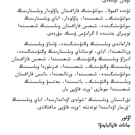
تۇمان تۇسەدى.
تۇندە اقمولا، سولتۇستىك قازاقستان پاۆلودار وبلىستارىنىڭ
سولتۇستىك- شىعىسىندا، پاۆلودار، اباي وبلىستارىنىڭ
سولتۇستىگىندە، شىعىس قازاقستان وبلىسىنىڭ شىعىسىندا
توپىراق بەتىندە 1 گرادۋس ۇسىك جۇرەدى.
قاراعاندى وبلىسىنىڭ وڭتۇستىگىندە، ۇلىتاۋ وبلىسىنىڭ
ورتالىعىندا، اباي، قوستاناي وبلىستارىنىڭ وڭتۇستىگىندە،
اتىراۋ وبلىسىنىڭ وڭتۇستىك- شىعىسىندا، شىعىس قازاقستان
وبلىسىنىڭ وڭتۇستىك- شىعىسىندا، قىزىلوردا وبلىسىنىڭ
سولتۇستىگىندە، شىعىسىندا، ورتالىعىندا، باتىس قازاقستان
وبلىسىنىڭ وڭتۇستىك- باتىسىندا، جەتىسۋ وبلىسىنىڭ
شىعىسىندا جوعارى ءورت قاۋپى بار.
تۇركىستان وبلىسىنىڭ ءشولدى اۋداندارىندا، اباي وبلىسىنىڭ
ءۇرجار اۋدانىندا توتەنشە ءورت قاۋپى ساقتالادى.
اۆتور
جانات قاپالبايەۆا