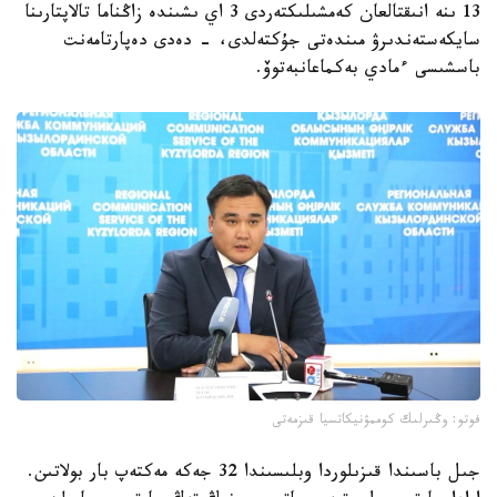
13 ىنە انىقتالعان كەمشىلىكتەردى 3 اي ىشىندە زاڭناما تالاپتارىنا
سايكەستەندىرۋ مىندەتى جۇكتەلدى، - دەدى دەپارتامەنت
باسشىسى ءمادي بەكماعانبەتوۆ.
فوتو: وڭىرلىك كوممۋنيكاتسيا قىزمەتى
جىل باسىندا قىزىلوردا وبلىسىندا 32 جەكە مەكتەپ بار بولاتىن.