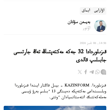
اۋارايى
ايماق
بەيسەن سۇلتان
اۆتور
14:56, 06 تامىز 2026
قىزىلوردادا 32 جەكە مەكتەپتىڭ تەڭ جارتىسى
جابىلىپ قالدى
قىزىلوردا. KAZINFORM - بيىل قاڭتار ايىندا قىزىلوردا
وبلىسىنداعى مەكتەپكە دەيىنگى 13 ءبىلىم بەرۋ ۇيىمى
مەملەكەتتىك اتتەستاتسيادان ءوتتى.