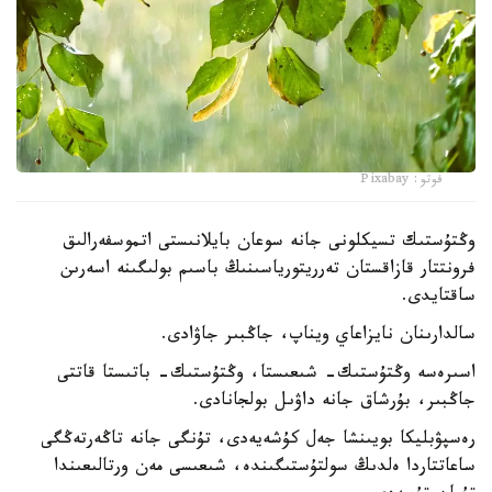
فوتو: Pixabay
وڭتۇستىك تسيكلونى جانە سوعان بايلانىستى اتموسفەرالىق
فرونتتار قازاقستان تەرريتورياسىنىڭ باسىم بولىگىنە اسەرىن
ساقتايدى.
سالدارىنان نايزاعاي ويناپ، جاڭبىر جاۋادى.
اسىرەسە وڭتۇستىك- شىعىستا، وڭتۇستىك- باتىستا قاتتى
جاڭبىر، بۇرشاق جانە داۋىل بولجانادى.
رەسپۋبليكا بويىنشا جەل كۇشەيەدى، تۇنگى جانە تاڭەرتەڭگى
ساعاتتاردا ەلدىڭ سولتۇستىگىندە، شىعىسى مەن ورتالىعىندا