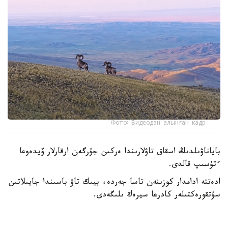
Фото: Видеодан алынған кадр
باياناۋىلدىڭ اسقاق تاۋلارىندا ەركىن جۇرگەن ارقارلار ۆيدەوعا
ءتۇسىپ قالدى.
ادەتتە ادامدار كوزىنەن تاسا جەردە، بيىك تاۋ باسىندا جايىلاتىن
سۇتقورەكتىلەر كادرعا سيرەك ىلىگەدى.
- سوڭعى ساناقتار بويىنشا، ۇلتتىق پاركتىڭ اۋماعىندا بۇل
جانۋاردىڭ 781 ءى ءجۇر. ولار ۇنەمى تاۋلى ايماقتى مەكەندەپ،