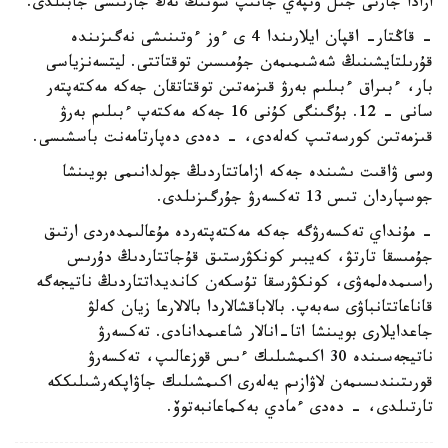
ارادا جارتى جىل وتپەي جاتىپ سونىڭ تەڭ جارتىسى جابىلدى.
- قاڭتار- اقپان ايلارىندا 4 ى ءوز ءوتىنىشى نەگىزىندە
قۇرىلتايشىنىڭ شەشىمىمەن جۇمىسىن توقتاتتى. ليتسەنزياسى
بار، ءبىراق ءبىلىم بەرۋ قىزمەتىن توقتاتقان جەكە مەكتەپتەر
سانى - 12. بۇگىنگى كۇنى 16 جەكە مەكتەپ ءبىلىم بەرۋ
قىزمەتىن كورسەتىپ كەلەدى، - دەدى دەپارتامەنت باسشىسى.
وسى ۋاقىت ىشىندە جەكە ازاماتتاردىڭ جولدانىمى بويىنشا
جوسپاردان تىس 13 تەكسەرۋ جۇرگىزىلدى.
- مۇنداي تەكسەرۋگە جەكە مەكتەپتەردە مۇعالىمدەردى ارتىق
جۇمىسقا تارتۋ، كەيبىر كونكۋرستىق قۇجاتتاردىڭ دۇرىس
راسىمدەلمەۋى، كونكۋرسقا تۇسكەن كانديداتتاردىڭ ناتيجەگە
قاناعاتتانباۋى سەبەپ. بالاباقشالاردا بالالارعا زيان كەلۋ
جاعدايلارى بويىنشا اتا-انالار شاعىمدانادى. تەكسەرۋ
ناتيجەسىندە 30 اكىمشىلىك ءىس قوزعالىپ، تەكسەرۋ
قورىتىندىسىمەن لاۋازىم يەلەرى اكىمشىلىك جاۋاپكەرشىلىككە
تارتىلدى، - دەدى ءمادي بەكماعانبەتوۆ.