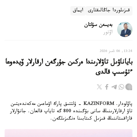
قىزىلوردا جاڭالىقتارى
ايماق
بەيسەن سۇلتان
اۆتور
13:24, 06 تامىز 2026
باياناۋىل تاۋلارىندا ەركىن جۇرگەن ارقارلار ۆيدەوعا
ءتۇسىپ قالدى
پاۆلودار. KAZINFORM - ۇلتتىق پارك اۋماعىن مەكەندەيتىن
تاۋ ارقارلارىنىڭ سانى بۇگىندە 800 گە تاياپ قالعان. جانۋارلار
قازاقستاننىڭ قىزىل كىتابىنا ەنگىزىلگەن.