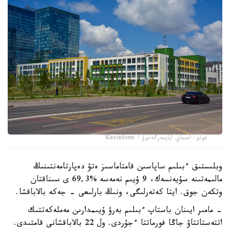
فوتو: اعىباي اياپبەرگەنوۆ / Kazinform
وبلىستىق ءبىلىم ساپاسىن قامتاماسىز ەتۋ دەپارتامەنتىنىڭ
مالىمەتىنە سۇيەنسەك، 9 ۇيىم نەمەسە %69,3 ى سىناقتان
وتكەن جوق. ايتا كەتەرلىگى، ونىڭ بارلىعى - جەكە بالاباقشا.
- مامىر ايىنان باستاپ ءبىلىم بەرۋ ۇيىمدارىن مەملەكەتتىك
اتتەستاتتاۋ جاڭا فورماتتا ءجۇردى. ول 22 بالاباقشانى قامتىدى.