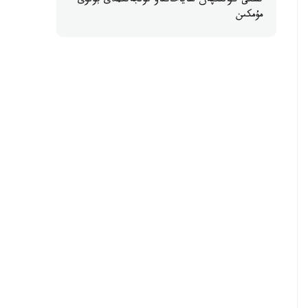
ىشكى كۋالىكپەن ساياحاتتاۋ قولجەتىمدى بولۋى
مۇمكىن