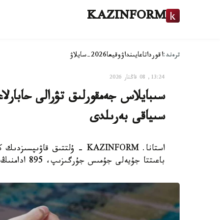
KAZINFORM
ترەند:
اقوردا
تاعايىنداۋ
وقيعا
2026-سايلاۋ
13:24, 08 قاڭتار 2026
سىياقى بەرىلدى
باعىتتا جۇيەلى جۇمىس جۇرگىزىپ، 895 ادامنىڭ زاڭسىز ارەكەتىنىڭ جولىن كەستى.