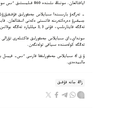
اياقتالعان. سونىڭ ىشىندە 860 قىلمىستىق ءىس سوتقا جولداندى.
- تەرگەۋ بارىسىندا سىبايلاس جەمقورلىق قۇقىقبۇزۋشى
تەڭگە قايتارىلىپ، قۇنى 3,3 ميلليارد تەڭگە بولاتىن مۇلىككە تىيىم سالىندى، - دەلىنگەن اقپاراتتا.
تەڭگە كولەمىندە سىياقى تولەنگەن.
ۇ ق ك سىبايلاس جەمقورلىققا قارسى ءىس- قيمىل باعى
مالىمدەدى.
زاڭ جانە قۇقىق