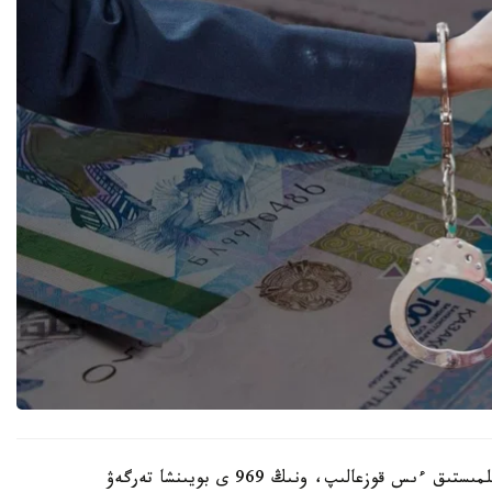
ۆەدومستۆو مالىمەتىنشە، ەسەپتىك كەزەڭدە 1052 قىلمىستىق ءىس قوزعالىپ، ونىڭ 969 ى بويىنشا تەرگەۋ