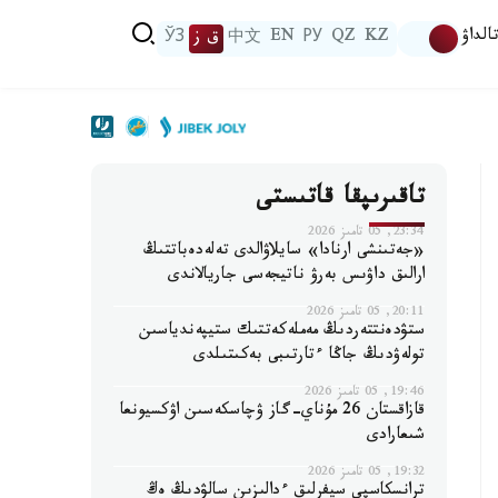
الداۋ
KZ
QZ
РУ
EN
中文
ق ز
ЎЗ
تاقىرىپقا قاتىستى
23:34, 05 تامىز 2026
«جەتىنشى ارنادا» سايلاۋالدى تەلەدەباتتىڭ
ارالىق داۋىس بەرۋ ناتيجەسى جاريالاندى
20:11, 05 تامىز 2026
ستۋدەنتتەردىڭ مەملەكەتتىك ستيپەندياسىن
تولەۋدىڭ جاڭا ءتارتىبى بەكىتىلدى
19:46, 05 تامىز 2026
قازاقستان 26 مۇناي-گاز ۋچاسكەسىن اۋكسيونعا
شىعارادى
19:32, 05 تامىز 2026
ترانسكاسپي سيفرلىق ءدالىزىن سالۋدىڭ ەڭ