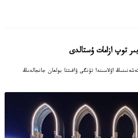
ىر توپ ازامات ۇستالدى
تۇرعىن ءۇي كەشەنىنىڭ اۋلاسىندا تۇنگى ۋاقىتتا بولعان جانجالدىڭ