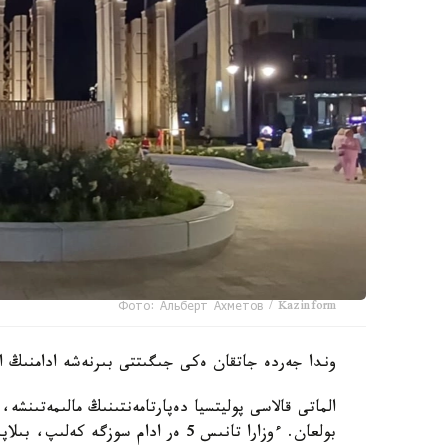
Фото: Альберт Ахметов / Kazinform
وندا جەردە جاتقان ەكى جىگىتتى بىرنەشە ادامنىڭ اي
بولعان. ءوزارا تانىس 5 ەر ادام سوز