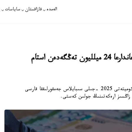
الەمدە
قازاقستان
ساياسات
ت
سىبايلاس جەمقورلىق تۋرالى حابارلاعاندارعا 24 ميلليون تەڭگەدەن استام
استانا. KAZINFORM - ۇلتتىق قاۋىپسىزدىك كوميتەتى 2025 -جىلى سىبايلاس جەمقورلىققا قارسى