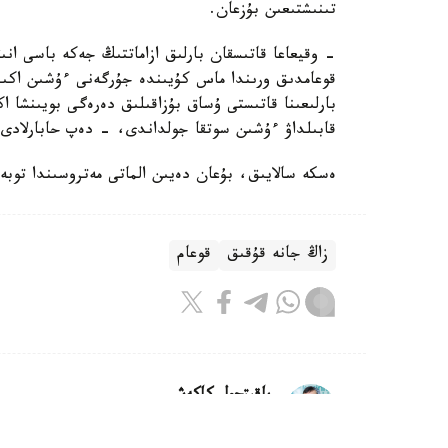
تىنىشتىعىن بۇزعان.
- وقيعاعا قاتىسقان بارلىق ازاماتتىڭ جەكە باسى انى
قوعامدىق ورىندا ماس كۇيىندە جۇرگەنى ءۇشىن اكىمش
بارلىعىنا قاتىستى ۇساق بۇزاقىلىق دەرەگى بويىنشا 
قابىلداۋ ءۇشىن سوتقا جولداندى، - دەپ حابارلادى د
ەسكە سالايىق، بۇعان دەيىن الماتى مەتروسىندا توبە
زاڭ جانە قۇقىق
قوعام
باقىتجول كاكەش
اۆتور