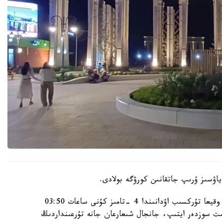
اۋسىز ۇرىپ جاتقانىن كورۋگە بولادى.
الماتى قالاسى پوليتسيا دەپارتامەنتىنىڭ مالىمەتىنشە، وقيعا تۇركسىب اۋدانىندا 4 -تامىز كۇنى ساعات 03:50
گە كەلىپ، بىلاپىت سوزدەر ايتىپ، جانجال شىعارعان جانە تۇرعىنداردىڭ