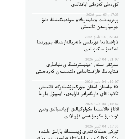
كۇردەلى كەزەڭى اياقتالدى
17:25, 05 تامىز 2026
پرەزيدەنت «بايتەرەك» حولدينگىنىڭ دامۋ
جوسپارىمەن تانىستى
22:44, 04 تامىز 2026
قازاقستاندا قۇرىلىس ماتەريالدارىنىڭ يمپورتىنا
شەكتەۋ ەنگىزىلدى
21:07, 04 تامىز 2026
سىرتقى ىستەر ءمينيسترىنىڭ ورىنباسارى
قىتايدىڭ قازاقستانداعى ەلشىسىمەن كەزدەستى
19:07, 04 تامىز 2026
65 جاستان اسقان جۇرگىزۋشىلەرگە قاتىستى
تالاپ: قاي دارىگەرلەر قارايدى، ايىپپۇل بار ما
18:42, 04 تامىز 2026
الاتاۋ قالاسىندا ەكولوگيالىق اۆياتسيالىق وتىن
ءوندىرۋ ەكوجۇيەسى قۇرىلادى
17:30, 04 تامىز 2026
تۇركى مەملەكەتتەرى ۇيىمىنىڭ بارلىق ەلىندە