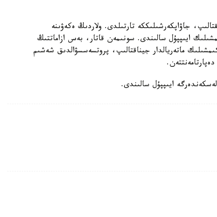
قتالىپ، جاۋاپكەرشىلىككە تارتىلدى. ولاردىڭ ەكەۋىنە
ىلىك ايىپپۇل سالىندى. سونىمەن قاتار، بەس ازاماتتىڭ
اكىمشىلىك ماتەريالدار جيناقتالىپ، پروتسەسسۋالدىق شەشىم
ەپارتامەنتتەن.
لەسكەندەرگە ايىپپۇل سالىندى.