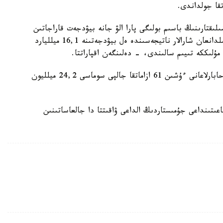
لىقتارىنىڭ باسىم بولىگى پارا الۋ جانە بيۋدجەت قاراجاتىن
جىمقىرۋ دەرەكتەرىنە قاتىستى ەكەنى انىقتالعان. قابىلدانعان شارالار ناتيجەسىندە ەل بيۋدجەتىنە 16,1 ميلليارد
سونداي-اق سىبايلاس جەمقورلىق فاكتىلەرى تۋرالى حابارلاعانى ءۇشىن 61 ازاماتقا جالپى سوماسى 24,2 ميلليون
تىنداعى جۇمىستاردىڭ الداعى ۋاقىتتا دا جالعاساتىنىن