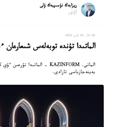
ريزابەك نۇسىپبەك ۇلى
اۆتور
21:46, 05 تامىز 2026
الماتىدا تۇندە توبەلەس شىعارعان ءب
الماتى. KAZINFORM - الماتىدا 
بەينەجازباسى تارادى.