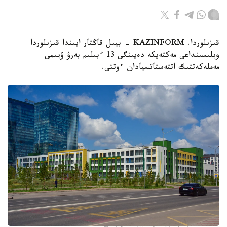
قىزىلوردا. KAZINFORM - بيىل قاڭتار ايىندا قىزىلوردا
وبلىسىنداعى مەكتەپكە دەيىنگى 13 ءبىلىم بەرۋ ۇيىمى
مەملەكەتتىك اتتەستاتسيادان ءوتتى.