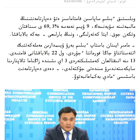
فوتو: اعىباي اياپبەرگەنوۆ / Kazinform
وبلىستىق ءبىلىم ساپاسىن قامتاماسىز ەتۋ دەپارتامەنتىنىڭ
مالىمەتىنە سۇيەنسەك، 9 ۇيىم نەمەسە %69,3 ى سىناقتان
وتكەن جوق. ايتا كەتەرلىگى، ونىڭ بارلىعى - جەكە بالاباقشا.
- مامىر ايىنان باستاپ ءبىلىم بەرۋ ۇيىمدارىن مەملەكەتتىك
اتتەستاتتاۋ جاڭا فورماتتا ءجۇردى. ول 22 بالاباقشانى قامتىدى.
13 ىنە انىقتالعان كەمشىلىكتەردى 3 اي ىشىندە زاڭناما تالاپتارىنا
سايكەستەندىرۋ مىندەتى جۇكتەلدى، - دەدى دەپارتامەنت
باسشىسى ءمادي بەكماعانبەتوۆ.