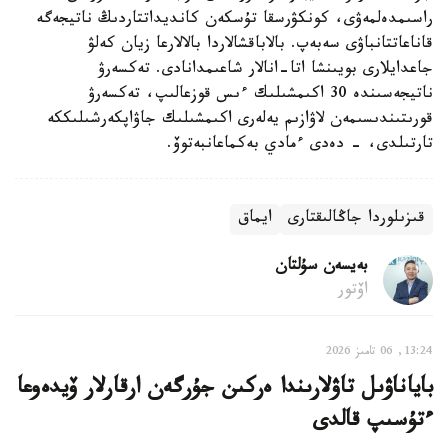
راسىمدەلمەۋى، كونكۋرسقا تۇسكەن كانديداتتاردىڭ ناتيجەگە
قاناعاتتانباۋى سەبەپ. بالاباقشالاردا بالالارعا زيان كەلۋ
جاعدايلارى بويىنشا اتا-انالار شاعىمدانادى. تەكسەرۋ
ناتيجەسىندە 30 اكىمشىلىك ءىس قوزعالىپ، تەكسەرۋ
قورىتىندىسىمەن لاۋازىم يەلەرى اكىمشىلىك جاۋاپكەرشىلىككە
تارتىلدى، - دەدى ءمادي بەكماعانبەتوۆ.
قىزىلوردا جاڭالىقتارى
ايماق
بەيسەن سۇلتان
اۆتور
13:24, 06 تامىز 2026
باياناۋىل تاۋلارىندا ەركىن جۇرگەن ارقارلار ۆيدەوعا
ءتۇسىپ قالدى