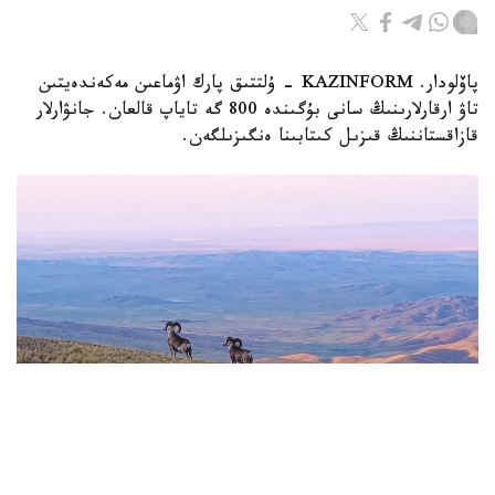
پاۆلودار. KAZINFORM - ۇلتتىق پارك اۋماعىن مەكەندەيتىن
تاۋ ارقارلارىنىڭ سانى بۇگىندە 800 گە تاياپ قالعان. جانۋارلار
قازاقستاننىڭ قىزىل كىتابىنا ەنگىزىلگەن.
Фото: Видеодан алынған кадр