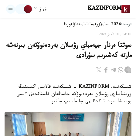
KAZINFORM
ق ز
ترەند:
2026-سايلاۋ
وقيعا
تاعايىنداۋ
اقوردا
14:10, 18 تامىز 2025
سوتتا ەرنار جيەمباي رۋسلان بەردەنوۆتەن بىرنەشە
مارتە كەشىرىم سۇرادى
شىمكەنت. KAZINFORM - شىمكەنت قالاسى اكىمىنىڭ
ورىنباسارى رۋسلان بەردەنوۆكە جاسالعان قاستاندىق ءىسى
بويىنشا سوت تىڭدالىمى جالعاسىپ جاتىر.