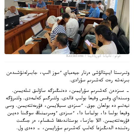
فوتو: تاتيانا كورياكينا / Kazinform
وتىرىستا ايىپتالۋشى ەرنار جيەمباي ءسوز الىپ، جابىرلەنۋشىدەن
بىرنەشە رەت كەشىرىم سۇرادى.
- سىزدەن كەشىرىم سۇرايمىن، دەنىڭىزگە ساۋلىق تىلەيمىن.
وسىنداي وقىس وقيعا بولىپ قالدى. ولتىرگىم كەلمەدى. ولتىرۋگە
نيەتىم دە بولعان جوق. ءسىزدى سىيلايمىن، قۇرمەتتەيمىن. وسى
وقيعا بولسا دا، بولماسا دا، ءسىزدى ءومىرىمنىڭ سوڭىنا دەيىن
قۇرمەتتەيمىن. اللا جازسا، بوستاندىققا شىقسام، ەر جىگىت
رەتىندە الدىڭىزعا كەلىپ كەشىرىم سۇرايمىن، - دەدى ول.