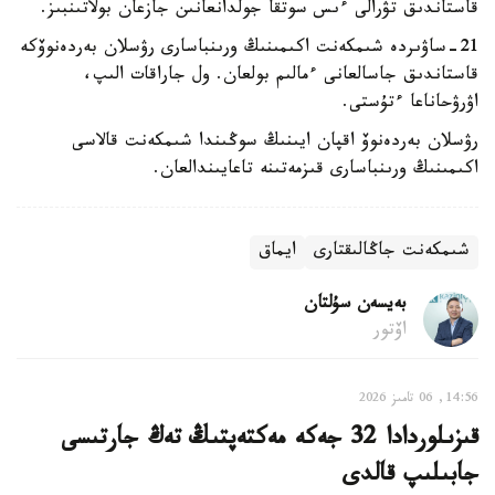
قاستاندىق تۋرالى ءىس سوتقا جولدانعانىن جازعان بولاتىنبىز.
21-ساۋىردە شىمكەنت اكىمىنىڭ ورىنباسارى رۋسلان بەردەنوۆكە
قاستاندىق جاسالعانى ءمالىم بولعان. ول جاراقات الىپ،
اۋرۋحاناعا ءتۇستى.
رۋسلان بەردەنوۆ اقپان ايىنىڭ سوڭىندا شىمكەنت قالاسى
اكىمىنىڭ ورىنباسارى قىزمەتىنە تاعايىندالعان.
شىمكەنت جاڭالىقتارى
ايماق
بەيسەن سۇلتان
اۆتور
14:56, 06 تامىز 2026
قىزىلوردادا 32 جەكە مەكتەپتىڭ تەڭ جارتىسى
جابىلىپ قالدى