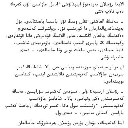
الايدا رۋسلان بەردەنوۆ ايىپتالۋشى ءادىل جازاسىن الۋى كەرەك
دەپ تالاپ ەتتى.
- سەنىڭ العاشقى اتقان وعىڭ تۋرا باسىما باعىتتالدى. بۇل
بەينەماتەريالداردان دا كورىنىپ تۇر. «ولتىرگىم كەلمەدى»
دەگەنىڭ جالعان اڭگىمە. مەنى اللانىڭ قۇدىرەتى عانا قۇتقاردى.
وكپەمنىڭ 20 پايىزى الىنىپ تاستالدى، باۋىرىمدى شاشىپ،
قايتا جينادى، بەس ساعات بويى وتا جاسالدى، - دەدى
جابىرلەنۋشى.
ال ەرنار جيەمباي سوزىندە وتباسى مەن بالا-شاعانىڭ ءبىر-
بىرىمەن جاۋلاسىپ كەتپەيتىنىن قالايتىنىن ايتىپ، كىناسىن
مويىندادى.
- رۋسلان ارىسبەك ۇلى، سىزدەن كەشىرىم سۇرايمىن. مەنىڭ
كەسىرىمنەن ەكى وتباسى، بالا- شاعامىز جاۋلاسىپ
كەتپەسىنشى. ءوتىنىشىم سول عانا. تەمىر توردىڭ ارجاعىنا كەتىپ
بارامىن. كىنالى مەنمىن، - دەدى ول.
ايتا كەتەيىك، بۇدان بۇرىن رۋسلان بەردەنوۆكە جاسالعان