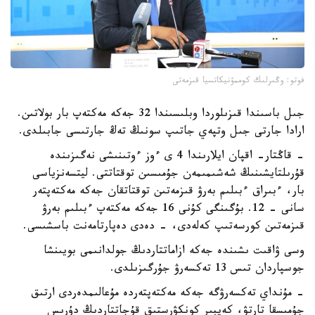
فوتو: وڭىرلىك كوممۋنيكاتسيا قىزمەتى
جىل باسىندا قىزىلوردا وبلىسىندا 32 جەكە مەكتەپ بار بولاتىن.
ارادا جارتى جىل وتپەي جاتىپ سونىڭ تەڭ جارتىسى جابىلدى.
- قاڭتار- اقپان ايلارىندا 4 ى ءوز ءوتىنىشى نەگىزىندە
قۇرىلتايشىنىڭ شەشىمىمەن جۇمىسىن توقتاتتى. ليتسەنزياسى
بار، ءبىراق ءبىلىم بەرۋ قىزمەتىن توقتاتقان جەكە مەكتەپتەر
سانى - 12. بۇگىنگى كۇنى 16 جەكە مەكتەپ ءبىلىم بەرۋ
قىزمەتىن كورسەتىپ كەلەدى، - دەدى دەپارتامەنت باسشىسى.
وسى ۋاقىت ىشىندە جەكە ازاماتتاردىڭ جولدانىمى بويىنشا
جوسپاردان تىس 13 تەكسەرۋ جۇرگىزىلدى.
- مۇنداي تەكسەرۋگە جەكە مەكتەپتەردە مۇعالىمدەردى ارتىق
جۇمىسقا تارتۋ، كەيبىر كونكۋرستىق قۇجاتتاردىڭ دۇرىس