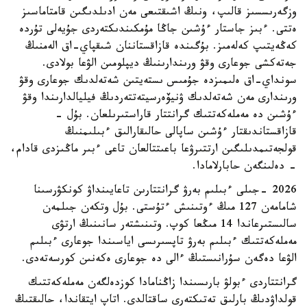
وزگەرىسسىز قالىپ، ونىڭ اشىقتىعى مەن ادىلدىگىن قامتاماسىز
ەتتى. ءبىز جاستار ءۇشىن جاڭا مۇمكىندىكتەردى جۇيەلى تۇردە
كەڭەيتىپ كەلەمىز. بۇگىندە قازاقستاننان شىقپاي-اق الەمنىڭ
جەتەكشى جوعارى وقۋ ورىندارىنىڭ ديپلومىن الۋعا بولادى.
سونداي-اق ەلىمىزدە جۇمىس ىستەيتىن شەتەلدىك جوعارى وقۋ
ورىندارى مەن شەتەلدىك ۋنيۆەرسيتەتتەردىڭ فيليالدارىندا وقۋ
ءۇشىن دە مەملەكەتتىك گرانتتار قاراستىرىلعان. بۇل -
قازاقستاندىقتار ءۇشىن ساپالى حالىقارالىق ءبىلىمنىڭ
قولجەتىمدىلىگىن ارتتىرۋعا باعىتتالعان تاعى ءبىر ماڭىزدى قادام،
- دەلىنگەن حابارلامادا.
2026 -جىلى ءبىلىم بەرۋ گرانتتارىن تاعايىنداۋ كونكۋرسىنا
شامامەن 127 مىڭ ءوتىنىش ءتۇستى. بۇل وتكەن جىلمەن
سالىستىرعاندا 14 مىڭعا كوپ. وتىنىشتەر سانىنىڭ ارتۋى
مەملەكەتتىك ءبىلىم بەرۋ تاپسىرىسى اياسىندا جوعارى ءبىلىم
الۋعا دەگەن سۇرانىستىڭ ءالى دە جوعارى ەكەنىن كورسەتەدى.
گرانتتاردى ءبولۋ بارىسىندا زاڭنامادا كوزدەلگەن مەملەكەتتىك
قولداۋدىڭ بارلىق تەتىكتەرى ساقتالدى. اتاپ ايتقاندا، حالىقتىڭ