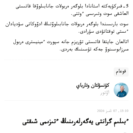
5-قىركۇيەكتە استانادا بلوگەر ەربولات جانابىلوۆقا قاتىستى
العاشقى سوت وتىرىسى ءوتتى.
سوت بارىسىندا بلوگەر ەربولات جانابىلوۆتىڭ ادۆوكاتى سۋديادان
ءىستى توقتاتۋدى سۇرادى.
اتالعان جايتقا قاتىستى تۋريزم جانە سپورت ءمينيسترى ەربول
مىرزابوسىنوۆ جەكە تۇسىنىك بەردى.
قوعام
كۇنسۇلتان وتارباي
اۆتور
15:10, 07 تامىز 2026
ءبىلىم گرانتى يەگەرلەرىنىڭ ءتىزىمى شىقتى