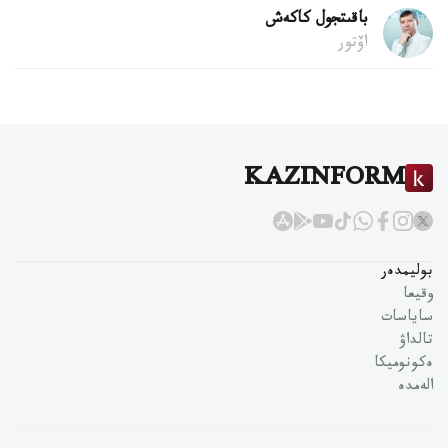
باقىتجول كاكەش
اۆتور
KAZINFORM
بوليمدەر
وقيعا
ساياسات
تالداۋ
ەكونوميكا
الەمدە