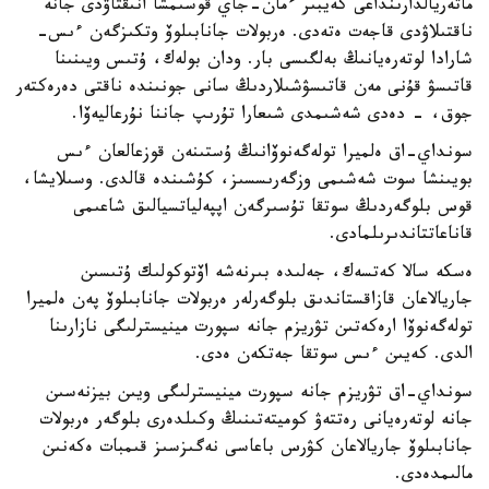
ماتەريالدارىنداعى كەيبىر ءمان-جاي قوسىمشا انىقتاۋدى جانە
ناقتىلاۋدى قاجەت ەتەدى. ەربولات جانابىلوۆ وتكىزگەن ءىس-
شارادا لوتەرەيانىڭ بەلگىسى بار. ودان بولەك، ۇتىس ويىنىنا
قاتىسۋ قۇنى مەن قاتىسۋشىلاردىڭ سانى جونىندە ناقتى دەرەكتەر
جوق، - دەدى شەشىمدى شىعارا تۇرىپ جاننا نۇرعاليەۆا.
سونداي-اق ەلميرا تولەگەنوۆانىڭ ۇستىنەن قوزعالعان ءىس
بويىنشا سوت شەشىمى وزگەرىسسىز، كۇشىندە قالدى. وسىلايشا،
قوس بلوگەردىڭ سوتقا تۇسىرگەن اپپەلياتسيالىق شاعىمى
قاناعاتتاندىرىلمادى.
ەسكە سالا كەتسەك، جەلىدە بىرنەشە اۆتوكولىك ۇتىسىن
جاريالاعان قازاقستاندىق بلوگەرلەر ەربولات جانابىلوۆ پەن ەلميرا
تولەگەنوۆا ارەكەتىن تۋريزم جانە سپورت مينيسترلىگى نازارىنا
الدى. كەيىن ءىس سوتقا جەتكەن ەدى.
سونداي-اق تۋريزم جانە سپورت مينيسترلىگى ويىن بيزنەسىن
جانە لوتەرەيانى رەتتەۋ كوميتەتىنىڭ وكىلدەرى بلوگەر ەربولات
جانابىلوۆ جاريالاعان كۋرس باعاسى نەگىزسىز قىمبات ەكەنىن
مالىمدەدى.