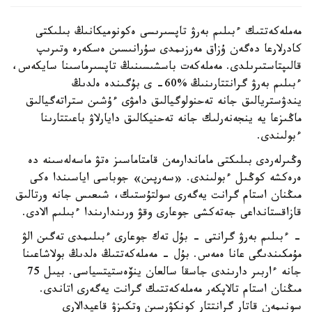
مەملەكەتتىك ءبىلىم بەرۋ تاپسىرىسى ەكونوميكانىڭ بىلىكتى
كادرلارعا دەگەن ۇزاق مەرزىمدى سۇرانىسىن ەسكەرە وتىرىپ
قالىپتاستىرىلدى. مەملەكەت باسشىسىنىڭ تاپسىرماسىنا سايكەس،
ءبىلىم بەرۋ گرانتتارىنىڭ %60- ى بۇگىندە ەلدىڭ
يندۋستريالىق جانە تەحنولوگيالىق دامۋى ءۇشىن ستراتەگيالىق
ماڭىزعا يە ينجەنەرلىك جانە تەحنيكالىق دايارلاۋ باعىتتارىنا
ءبولىندى.
وڭىرلەردى بىلىكتى ماماندارمەن قامتاماسىز ەتۋ ماسەلەسىنە دە
ەرەكشە كوڭىل ءبولىندى. «سەرپىن» جوباسى اياسىندا ەكى
مىڭنان استام گرانت يەگەرى سولتۇستىك، شىعىس جانە ورتالىق
قازاقستانداعى جەتەكشى جوعارى وقۋ ورىندارىندا ءبىلىم الادى.
- ءبىلىم بەرۋ گرانتى - بۇل تەك جوعارى ءبىلىمدى تەگىن الۋ
مۇمكىندىگى عانا ەمەس. بۇل - مەملەكەتتىڭ ەلدىڭ بولاشاعىنا
جانە ءاربىر دارىندى جاسقا سالعان ينۆەستيتسياسى. بيىل 75
مىڭنان استام تالاپكەر مەملەكەتتىك گرانت يەگەرى اتاندى.
سونىمەن قاتار گرانتتار كونكۋرسىن وتكىزۋ قاعيدالارى