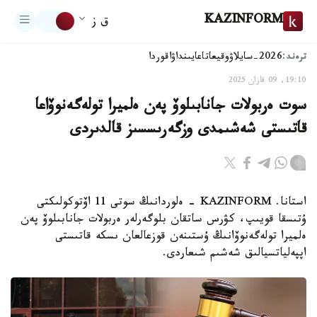
KAZINFORM
ق ز
ترەند:
2026-سايلاۋ
وقيعا
تاعايىنداۋ
اقوردا
19:10, 09 قازان 2025
سوت ەربولات جانابىلوۆ پەن ەلميرا تولەگەنوۆاعا
قاتىستى شەشىمدى وزگەرىسسىز قالدىردى
استانا. KAZINFORM - ەلوردانىڭ سوتى 11 اۆتوكولىكتى
ۇتىسقا قويىپ، كۋرس ساتقان بلوگەرلەر ەربولات جانابىلوۆ پەن
ەلميرا تولەگەنوۆانىڭ ۇستىنەن قوزعالعان ىسكە قاتىستى
اپپەلياتسيالىق شەشىم شىعاردى.