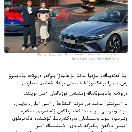
Фото: Коллаж: Kazinform/ Canva/ hyundai.com/
instagram.com/zhanabylov_e
ايتا كەتەيىك، سۋديا جاننا نۇرعاليەۆا بلوگەر ەربولات جانابىلوۆ
پەن ەلميرا تولەگەنوۆاعا قاتىستى بولەك شەشىم شىعاردى.
ەربولات جانابىلوۆتىڭ ۇستىنەن قوزعالعان ءىس بويىنشا:
- ءبىرىنشى ساتىداعى سوتتا انىقتالعان ءىس ءمان-جايىن،
سوت وتىرىسى بارىسىندا كەلتىرىلگەن ۋاجدەردى ەسكەرە
وتىرىپ، سوت ۇسىنىلعان دەرەكتەردىڭ كۇشىندە قالدىرىلۋى
ءتيىس دەگەن پىكىرگە كەلدى. اكىمشىلىك ءىس