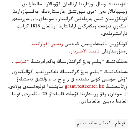
الەۋمەتتىك وسال توپتارىنا ارنالعان كۆوتالار، حالىقارالىق
وليمپيادالار مەن ءىرى سپورتتىق جارىستاردىڭ جەڭىمپازدارىنا
كونكۋرستان تىس بەرىلەتىن گرانتتار، سونداي-اق مەرزىمدى
اسكەري قىزمەت وتكەرگەن ازاماتتارعا ارنالعان 1816 گرانت
قاراستىرىلدى.
كونكۋرس ناتيجەلەرىمەن كەلەسى
رەسمي اقپاراتتىق
رەسۋرستاردان
تانىسا الاسىزدار
.
مەملكەتتىك ءبىلىم بەرۋ گرانتتارىنىڭ يەگەرلەرىنىڭ
ءتىزىمى
.
مەملەكەتتىك ءبىلىم بەرۋ گرانتىنىڭ ەلەكتروندىق كۋالىكتەرى
ءۇش جۇمىس كۇنى ىشىندە ق ر ع ج ب م ۇلتتىق تەستىلەۋ
ورتالىعىنىڭ
grant.testcenter.kz
سايتىندا قولجەتىمدى بولادى.
ال جوعارى وقۋ ورىندارىنا قۇجات قابىلداۋ 25 -تامىزدى قوسا
العانعا دەيىن جالعاسادى.
قوعام
ءبىلىم جانە عىلىم