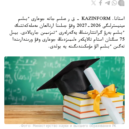
استانا. KAZINFORM - ق ر عىلىم جانە جوعارى ءبىلىم
مينيسترلىگى 2026-2027 وقۋ جىلىنا ارنالعان مەملەكەتتىك
ءبىلىم بەرۋ گرانتتارىنىڭ يەگەرلەرى ءتىزىمىن جاريالادى. بيىل
75 مىڭنان استام تالاپكەر ەلىمىزدىڭ جوعارى وقۋ ورىندارىندا
تەگىن ءبىلىم الۋ مۇمكىندىگىنە يە بولدى.
Фото: Министерство науки и высшего образования РК.