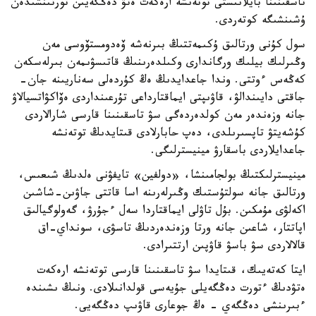
تاسقىنىنا بايلانىستى توتەنشە ارەكەت ەتۋ دەڭگەيىن تورتىنشىدەن
ۇشىنشىگە كوتەردى.
سول كۇنى ورتالىق ۇكىمەتتىڭ بىرنەشە ۆەدومستۆوسى مەن
وڭىرلىك بيلىك ورگاندارى وكىلدەرىنىڭ قاتىسۋىمەن بىرلەسكەن
كەڭەس ءوتتى. وندا جاعدايدىڭ ەڭ كۇردەلى سەناريىنە جان-
جاقتى دايىندالۋ، قاۋىپتى ايماقتارداعى تۇرعىنداردى ەۆاكۋاتسيالاۋ
جانە وزەندەر مەن كولدەردەگى سۋ تاسقىنىنا قارسى شارالاردى
كۇشەيتۋ تاپسىرىلدى، دەپ حابارلادى قىتايدىڭ توتەنشە
جاعدايلاردى باسقارۋ مينيسترلىگى.
مينيسترلىكتىڭ بولجامىنشا، «دولفين» تايفۋنى ەلدىڭ شىعىس،
ورتالىق جانە سولتۇستىك وڭىرلەرىنە اسا قاتتى جاۋىن-شاشىن
اكەلۋى مۇمكىن. بۇل تاۋلى ايماقتاردا سەل ءجۇرۋ، گەولوگيالىق
اپاتتار، شاعىن جانە ورتا وزەندەردىڭ تاسۋى، سونداي-اق
قالالاردى سۋ باسۋ قاۋپىن ارتتىرادى.
ايتا كەتەيىك، قىتايدا سۋ تاسقىنىنا قارسى توتەنشە ارەكەت
ەتۋدىڭ ءتورت دەڭگەيلى جۇيەسى قولدانىلادى. ونىڭ ىشىندە
ءبىرىنشى دەڭگەي - ەڭ جوعارى قاۋىپ دەڭگەيى.