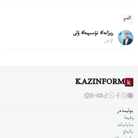
الەم
ريزابەك نۇسىپبەك ۇلى
اۆتور
KAZINFORM
بوليمدەر
وقيعا
ساياسات
تالداۋ