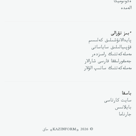
ەكونوميكا
الەمدە
ءبىز تۋرالى
پايدالانۋشىلىق كەلىسىم
قۇپىيالىلىق ساياساتى
مەملەكەتتىك رامىزدەر
جەمقورلىققا قارسى شارالار
مەملەكەتتىك ساتىپ الۋلار
باسقا
سايت كارتاسى
بايلانىس
جارناما
© 2026 «KAZINFORM» حاق