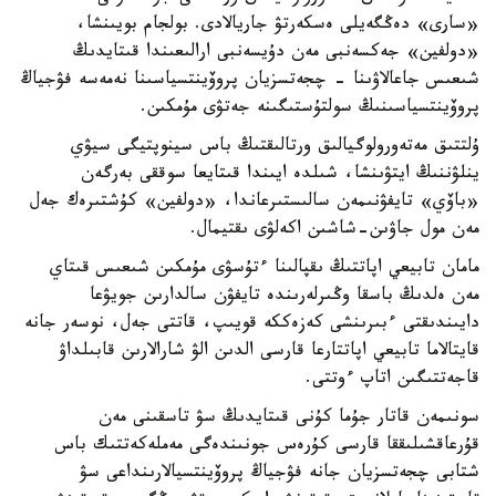
«سارى» دەڭگەيلى ەسكەرتۋ جاريالادى. بولجام بويىنشا،
«دولفين» جەكسەنبى مەن دۇيسەنبى ارالىعىندا قىتايدىڭ
شىعىس جاعالاۋىنا - چجەتسزيان پروۆينتسياسىنا نەمەسە فۋجياڭ
پروۆينتسياسىنىڭ سولتۇستىگىنە جەتۋى مۇمكىن.
ۇلتتىق مەتەورولوگيالىق ورتالىقتىڭ باس سينوپتيگى سيۋي
ينلۋننىڭ ايتۋىنشا، شىلدە ايىندا قىتايعا سوققى بەرگەن
«باۆي» تايفۋنىمەن سالىستىرعاندا، «دولفين» كۇشتىرەك جەل
مەن مول جاۋىن-شاشىن اكەلۋى ىقتيمال.
مامان تابيعي اپاتتىڭ ىقپالىنا ءتۇسۋى مۇمكىن شىعىس قىتاي
مەن ەلدىڭ باسقا وڭىرلەرىندە تايفۋن سالدارىن جويۋعا
دايىندىقتى ءبىرىنشى كەزەككە قويىپ، قاتتى جەل، نوسەر جانە
قايتالاما تابيعي اپاتتارعا قارسى الدىن الۋ شارالارىن قابىلداۋ
قاجەتتىگىن اتاپ ءوتتى.
سونىمەن قاتار جۇما كۇنى قىتايدىڭ سۋ تاسقىنى مەن
قۇرعاقشىلىققا قارسى كۇرەس جونىندەگى مەملەكەتتىك باس
شتابى چجەتسزيان جانە فۋجياڭ پروۆينتسيالارىنداعى سۋ