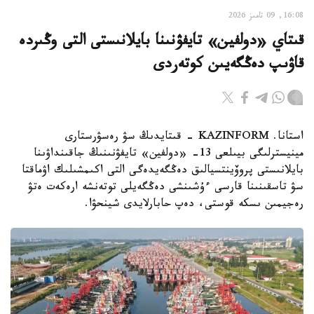
16:08, 09 تامىز 2026
قىتاي «دولفين» تايفۋنىنا بايلانىستى التى وڭىردە
قاۋىپ دەڭگەيىن كوتەردى
استانا. KAZINFORM - قىتايدىڭ سۋ رەسۋرستارى
مينيسترلىگى بيىلعى 13- «دولفين» تايفۋنىنىڭ جاقىنداۋىنا
بايلانىستى پروۆينتسيالىق دەڭگەيدەگى التى اكىمشىلىك اۋماقتا
سۋ تاسقىنىنا قارسى ءۇشىنشى دەڭگەيلى توتەنشە ارەكەت ەتۋ
رەجيمىن ىسكە قوستى، دەپ حابارلايدى شينحۋا.