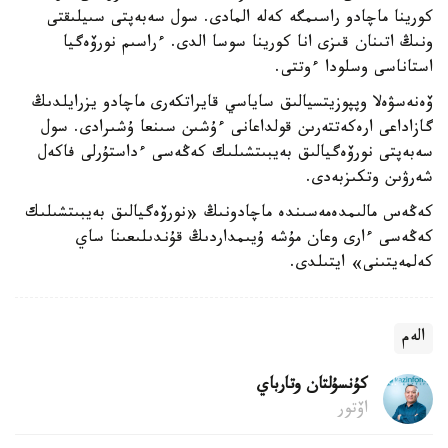
كورينا ماچادو راسىمگە كەلە المادى. سول سەبەپتى سىيلىقتى
ونىڭ اتىنان قىزى انا كورينا سوسا الدى. ءراسىم نورۆەگيا
استاناسى وسلودا ءوتتى.
ۆەنەسۋەلا وپپوزيتسيالىق ساياسي قايراتكەرى ماچادو يزرايلدىڭ
گازاداعى ارەكەتتەرىن قولداعانى ءۇشىن سىنعا ۇشىرادى. سول
سەبەپتى نورۆەگيالىق بەيبىتشىلىك كەڭەسى ءداستۇرلى فاكەل
شەرۋىن وتكىزبەدى.
كەڭەس مالىمدەمەسىندە ماچادونىڭ «نورۆەگيالىق بەيبىتشىلىك
كەڭەسى ءارى وعان مۇشە ۇيىمداردىڭ قۇندىلىعىنا ساي
كەلمەيتىنى» ايتىلدى.
الەم
كۇنسۇلتان وتارباي
اۆتور