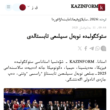
KAZINFORM
ق ز
ترەند:
2026-سايلاۋ
وقيعا
تاعايىنداۋ
اقوردا
09:44, 11 جەلتوقسان 2025
ستوكگولمدە نوبەل سىيلىعى تابىستالدى
استانا. KAZINFORM - شۆەتسيا استاناسى ستوكگولمدە
فيزيكا، مەديتسينا، حيميا، ەكونوميكا جانە ادەبيەت سالاسىنداعى
2025-جىلعى نوبەل سىيلىعىن تابىستاۋ ءراسىمى ءوتتى، دەپ
جازدى انادولى اگەنتتىگى.