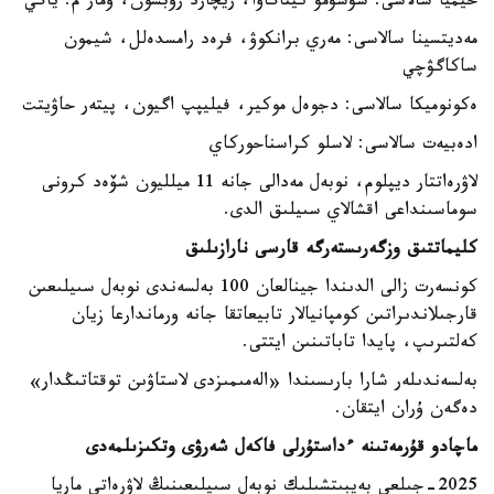
حيميا سالاسى: سۋسۋمۋ كيتاگاۆا، ريچارد روبسون، ومار م. ياگي
مەديتسينا سالاسى: مەري برانكوۋ، فرەد رامسدەلل، شيمون
ساكاگۋچي
ەكونوميكا سالاسى: دجوەل موكير، فيليپپ اگيون، پيتەر حاۋيتت
ادەبيەت سالاسى: لاسلو كراسناحوركاي
لاۋرەاتتار ديپلوم، نوبەل مەدالى جانە 11 ميلليون شۆەد كرونى
سوماسىنداعى اقشالاي سىيلىق الدى.
كليماتتىق وزگەرىستەرگە قارسى نارازىلىق
كونسەرت زالى الدىندا جينالعان 100 بەلسەندى نوبەل سىيلىعىن
قارجىلاندىراتىن كومپانيالار تابيعاتقا جانە ورماندارعا زيان
كەلتىرىپ، پايدا تاباتىنىن ايتتى.
بەلسەندىلەر شارا بارىسىندا «الەمىمىزدى لاستاۋىن توقتاتىڭدار»
دەگەن ۇران ايتقان.
ماچادو قۇرمەتىنە ءداستۇرلى فاكەل شەرۋى وتكىزىلمەدى
2025-جىلعى بەيبىتشىلىك نوبەل سىيلىعىنىڭ لاۋرەاتى ماريا