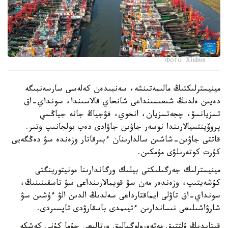
Фото: Xinhua
مينيسترلىكتىڭ مالىمەتىنشە، سەنبىدەن كەلەسى سارسەنبىگە
دەيىن ەلدىڭ شىعىسىنداعى شانحاي قالاسىندا، سونداي-اق
تسزيانسۋ، چجەتسزيان، انحوي، فۋجياڭ جانە جياڭسي
پروۆينتسيالارىندا نوسەر جاۋىن جاۋادى دەپ بولجانىپ وتىر.
قاتتى جاۋىن-شاشىن سالدارىنان ءبىرقاتار وزەندە سۋ دەڭگەيى
كۇرت كوتەرىلۋى مۇمكىن.
مينيسترلىك جەرگىلىكتى بيلىك ورگاندارىنا مونيتورينگتى
كۇشەيتىپ، وزەندەر مەن سۋ قويمالارىنداعى سۋ تاسقىنىنىڭ،
سونداي-اق تاۋلى ايماقتارداعى سەلدىڭ الدىن الۋ ءۇشىن سۋ
شارۋاشىلىعى نىساندارىن ءتيىمدى باسقارۋدى تاپسىردى.
قىتايدىڭ ۇلتتىق مەتەورولوگيالىق ورتالىعى جۇما كۇنى كەشكە