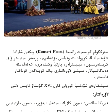
Фото: Анадолы
ستوكگولم كونسەرت زالىندا (Konsert Huset) وتكەن شاراعا
شۆەتسيانىڭ كورولدىك وتباسى مۇشەلەرى، پرەمەر-مينيستر ۋلف
كريستەرسسون، مينيسترلەر، پارتيا وكىلدەرى، شەتەلدىك
دەلەگاتسيالار، سىيلىق لاۋرەاتتارى جانە كوپتەگەن قوناقتار
قاتىستى.
سىيلىقتاردى شۆەتسيا كورولى كارل XVI گۋستاۆ تابىس ەتتى.
لاۋرەاتتار:
فيزيكا سالاسى: دجون كلارك، ميشەل ديەۆورە، دجون مارتينيس