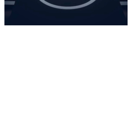
Фото: Спорт және туризм министрлігі
بۇل - ۇيىمنىڭ ەڭ جوعارى باسقارۋشى ورگانى. كونگرەسس
بارىسىندا ەۋروپا فۋتبولىنىڭ الداعى جىلدارداعى دامۋ باعىتىن
ايقىندايتىن ماڭىزدى شەشىمدەر قابىلدانادى.
كونگرەسكە ۋەفا قۇرامىنا كىرەتىن 55 ۇلتتىق فۋتبول
قاۋىمداستىعىنىڭ وكىلدەرى، ۇيىم پرەزيدەنتى، اتقارۋشى
كوميتەت مۇشەلەرى، فيفا، ەۋروپالىق ليگالار، كلۋبتىق
بىرلەستىكتەر جانە حالىقارالىق سپورت ۇيىمدارىنىڭ وكىلدەرى
قاتىسادى.
الداعى كونگرەستىڭ باستى ەرەكشەلىكتەرىنىڭ ءبىرى - سايلاۋ
ءراسىمىنىڭ ءوتۋى. ءدال وسى استانادا ۋەفا پرەزيدەنتى مەن
اتقارۋشى كوميتەت مۇشەلەرى سايلانادى.