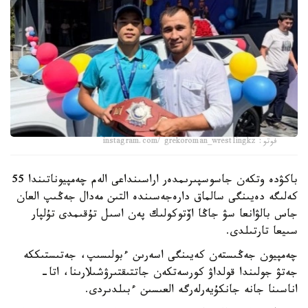
فوتو: instagram.com/ grekoroman_wrestlingkz
باكۋدە وتكەن جاسوسپىرىمدەر اراسىنداعى الەم چەمپيوناتىندا 55
كەلىگە دەيىنگى سالماق دارەجەسىندە التىن مەدال جەڭىپ العان
جاس بالۋانعا سۋ جاڭا اۆتوكولىك پەن اسىل تۇقىمدى تۇلپار
سىيعا تارتىلدى.
چەمپيون جەڭىستەن كەيىنگى اسەرىن ءبولىسىپ، جەتىستىككە
جەتۋ جولىندا قولداۋ كورسەتكەن جاتتىقتىرۋشىلارىنا، اتا-
اناسىنا جانە جانكۇيەرلەرگە العىسىن ءبىلدىردى.