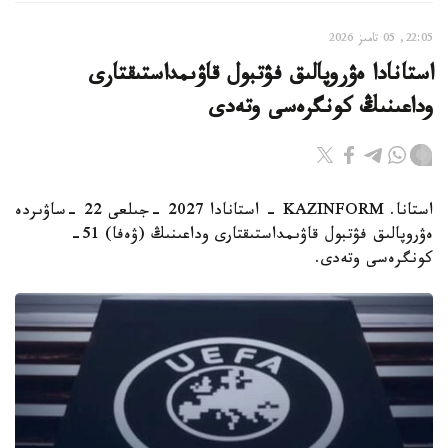
22:05, 05 تامىز 2026
استانادا ەۋروپالىق فۋتبول قاۋىمداستىقتارى
وداعىنىڭ كونگرەسى وتەدى
استانا. KAZINFORM - استانادا 2027 -جىلعى 22 -ساۋىردە
ەۋروپالىق فۋتبول قاۋىمداستىقتارى وداعىنىڭ (ۋەفا) 51-
كونگرەسى وتەدى.