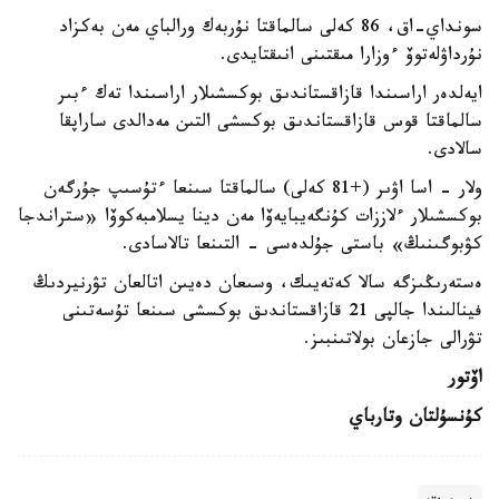
سونداي-اق، 86 كەلى سالماقتا نۇربەك ورالباي مەن بەكزاد
نۇرداۋلەتوۆ ءوزارا مىقتىنى انىقتايدى.
ايەلدەر اراسىندا قازاقستاندىق بوكسشىلار اراسىندا تەك ءبىر
سالماقتا قوس قازاقستاندىق بوكسشى التىن مەدالدى ساراپقا
سالادى.
ولار - اسا اۋىر (+81 كەلى) سالماقتا سىنعا ءتۇسىپ جۇرگەن
بوكسشىلار ءلاززات كۇنگەيبايەۆا مەن دينا يسلامبەكوۆا «ستراندجا
كۋبوگىنىڭ» باستى جۇلدەسى - التىنعا تالاسادى.
ەستەرىڭىزگە سالا كەتەيىك، وسىعان دەيىن اتالعان تۋرنيردىڭ
فينالىندا جالپى 21 قازاقستاندىق بوكسشى سىنعا تۇسەتىنى
تۋرالى جازعان بولاتىنبىز.
اۆتور
كۇنسۇلتان وتارباي