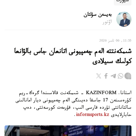
سپورت
بەيسەن سۇلتان
اۆتور
11:55, 06 تامىز 2026
شىمكەنتتە الەم چەمپيونى اتانعان جاس بالۋانعا
كولىك سىيلادى
استانا. KAZINFORM - شىمكەنت قالاسىندا گرەك-ريم
كۇرەسىنەن 17 جاسقا دەيىنگى الەم چەمپيونى ديار امانالىنى
سالتاناتتى تۇردە قارسى الىپ، قۇرمەت كورسەتتى، دەپ
حابارلايدى
informsports.kz
.