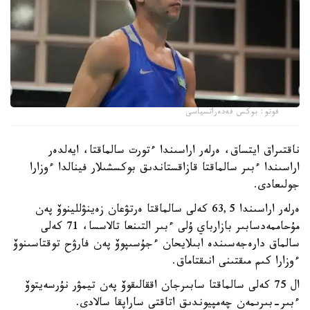
فوتو: بوكس فەدەراتسياسى
ناقتىراق ايتساق، ەرلەر اراسىندا ءتورت سالماقتا، ايەلدەر
اراسىندا ءبىر سالماقتا قازاقستاندىق بوكسشىلار فينالدا ءوزارا
جولىعادى.
ەرلەر اراسىندا 63,5 كەلى سالماقتا ەرتۋعان زەينۋللينوۆ پەن
مۇحاممەدسابىر بازارباي ۇلى ءبىر التىنعا تالاسسا، 71 كەلى
سالماق دارەجەسىندە ابىلايحان ءجۇسىپوۆ پەن فارۋح توقتاسىنوۆ
ءوزارا كىم مىقتىنى انىقتاماق.
ال 75 كەلى سالماقتا سابىرجان اققالىقوۆ پەن تيمۋر نۇرسەيتوۆ
ءبىر-بىرىمەن چەمپيوندىق اتاقتى ساراپقا سالادى.