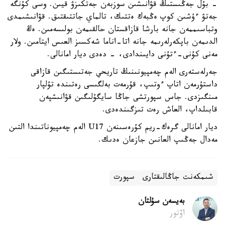
- بۇل جەڭىستىڭ قۋانىشىن سوزبەن جەتكىزۋ قيىن. وسى كۇنگە
جەتۋ ءۇشىن كوپ ەڭبەك ەتتىك، تالماي جاتتىقتىق. قۋانىشىمدى
وتباسىممەن جانە بارشا قازاقستان حالقىمەن بولىسەمىن. ەڭ
الدىمەن باپكەرلەرىمە جانە اتا-اناما شەكسىز العىس ايتامىن. ولار
مەنى كۇنى-ءتۇنى دايىندادى، - دەدى ديار امانالى.
جەرلەستەرى الەم چەمپيونىنىڭ تاريحي جەتىستىگىن قازاقى
داستۇرمەن اتاپ ءوتىپ، قۇرمەت بەلگىسى رەتىندە تۇلپار
مىنگىزدى. جاس سپورتشى جاڭا سايگۇلىگىن قۋانىشپەن
قابىلداپ، العاش رەت تىزگىندەدى.
ديار امانالى گرەك-ريم كۇرەسىنەن U17 الەم چەمپيوناتىندا التىن
مەدال جەڭىپ العانىن جازعان ەدىك.
شىمكەنت جاڭالىقتارى
سپورت
بەيسەن سۇلتان
اۆتور