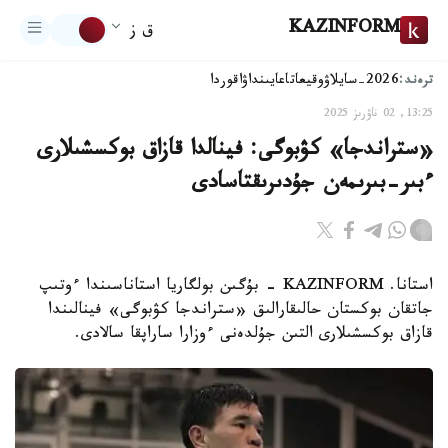
KAZINFORM
ق ز
ترەند:
2026-سايلاۋ
وقيعا
تاعايىنداۋ
اقوردا
13:25, 02 ناۋرىز 2025
«ستراندجا» كۋبوگى: فينالدا قازاق بوكسشىلارى
ءبىر-بىرىمەن جۇدىرىقتاسادى
استانا. KAZINFORM - بۇگىن بولگاريا استاناسىندا ءوتىپ
جاتقان بوكستان حالىقارالىق «ستراندجا كۋبوگى» فينالىندا
قازاق بوكسشىلارى التىن جۇلدەنى ءوزارا ساراپقا سالادى.