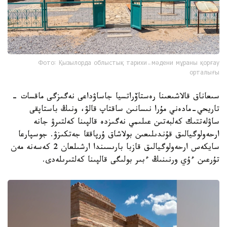
Фото: Қызылорда облыстық тарихи-мәдени мұраны қорғау
орталығы
سىعاناق قالاشىعىنا رەستاۆراتسيا جاساۋداعى نەگىزگى ماقسات -
تاريحي-مادەني مۇرا نىسانىن ساقتاپ قالۋ، ونىڭ باستاپقى
ساۋلەتتىك كەلبەتىن عىلىمي نەگىزدە قالپىنا كەلتىرۋ جانە
ارحەولوگيالىق قۇندىلىعىن بولاشاق ۇرپاققا جەتكىزۋ. جوسپارعا
سايكەس ارحەولوگيالىق قازبا بارىسىندا ارشىلعان 2 كەسەنە مەن
تۇرعىن ءۇي ورنىنىڭ ءبىر بولىگى قالپىنا كەلتىرىلەدى.