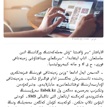
فوتو: Pixabay.com
الاياقتار ءبىر ۋاقىتتا ءۇش مەملەكەتتىك ورگاننىڭ اتىن
جامىلعان. اتاپ ايتقاندا، ءبىرىڭعاي جيناقتاۋشى زەينەتاقى
قورى، ح ق ك و جانە كيبەرپوليتسيا.
- الدىمەن ايەل ادامعا ءوزىن زەينەتاقى قورىنىڭ قىزمەتكەرى
رەتىندە تانىستىرعان بەلگىسىز ادام قوڭىراۋ شالىپ، «زەينەتاقى
اۋدارىمدارىنىڭ توقتاتىلعانىن» حابارلايدى. «تىركەۋدەن
وتكىزىپ بەرەمىن» دەگەن ول Enbek.kz سەرۆيسىنىڭ
ەلەكتروندى كەزەگىنە ارنالعان التى تاڭبالى SMS- كودتى
ايتۋىن تالاپ ەتكەن. كوكەيىنە كۇمان كەلگەن سەمەيلىك ونىڭ