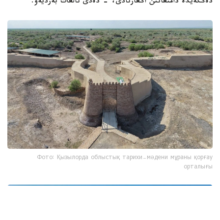
دەڭگەيدە دامىعانىن اڭعارتادى، - دەدى تالعات بەرديەۆ.
Фото: Қызылорда облыстық тарихи-мәдени мұраны қорғау
орталығы