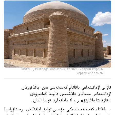
Фото: Қызылорда облыстық тарихи-мәдени мұраны
қорғау орталығы
قازالى اۋدانىنداعى باقاتام كەسەنەسى مەن جاڭاقورعان
اۋدانىنداعى سىعاناق قالاشىعىن قالپىنا كەلتىرۋدى
«قازقايتاجاڭارتۋ» ر م ك ماماندارى قولعا العان.
- باقاتام كەسەنەسىندەگى جۇمىس تولىق اياقتالدى. رەستاۆراسيا