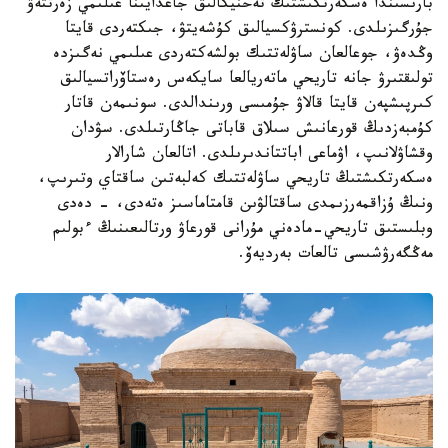
بارىسىندا ەسكەرتكىشتىڭ تەحنيكالىق جاعدايىنا عىلىمي زەرتتەۋ
جۇرگىزىلدى. كونسترۋكسيالىق كۇشەيتۋ، جىكتەردى قايتا
وڭدەۋ، جوعالعان ساۋلەتتىك بولشەكتەردى عىلىمي نەگىزدە
تولىقتىرۋ جانە تاريحي ماتەريالعا سايكەس رەستاۆراتسيالىق
كىرپىشپەن قايتا قالاۋ جۇمىسى ورىندالدى. سونىمەن قاتار
كۇمبەزدىڭ قورعانىش سىلاق قاباتى جاڭارتىلدى. سۋدان
وقشاۋلانىپ، اۋماعى اباتتاندىرىلدى. اتالعان شارالار
ەسكەرتكىشتىڭ تاريحي ساۋلەتتىك كەلبەتىن ساقتاي وتىرىپ،
ونىڭ ۇزاقمەرزىمدى ساقتالۋىن قامتاماسىز ەتەدى، - دەدى
وبلىستىق تاريحي-مادەني مۇرانى قورعاۋ ورتالىعىنىڭ ءبولىم
مەڭگەرۋشىسى تالعات بەرديەۆ.