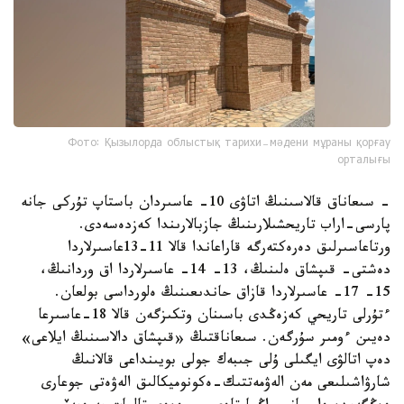
Фото: Қызылорда облыстық тарихи-мәдени мұраны қорғау
орталығы
- سىعاناق قالاسىنىڭ اتاۋى 10- عاسىردان باستاپ تۇركى جانە
پارسى-اراب تاريحشىلارىنىڭ جازبالارىندا كەزدەسەدى.
ورتاعاسىرلىق دەرەكتەرگە قاراعاندا قالا 11-13عاسىرلاردا
دەشتى- قىپشاق ەلىنىڭ، 13- 14- عاسىرلاردا اق وردانىڭ،
15- 17- عاسىرلاردا قازاق حاندىعىنىڭ ەلورداسى بولعان.
ءتۇرلى تاريحي كەزەڭدى باسىنان وتكىزگەن قالا 18-عاسىرعا
دەيىن ءومىر سۇرگەن. سىعاناقتىڭ «قىپشاق دالاسىنىڭ ايلاعى»
دەپ اتالۋى ايگىلى ۇلى جىبەك جولى بويىنداعى قالانىڭ
شارۋاشىلىعى مەن الەۋمەتتىك-ەكونوميكالىق الەۋەتى جوعارى