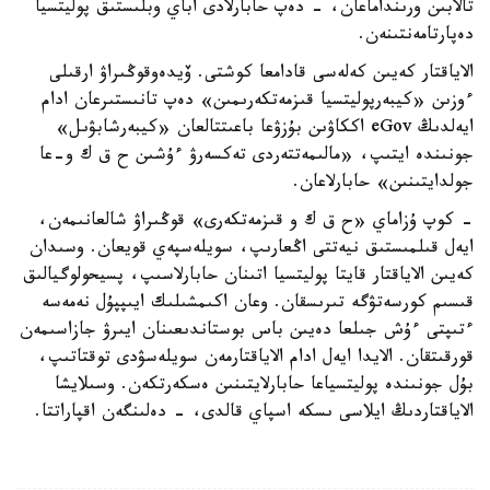
تالابىن ورىنداماعان، - دەپ حابارلادى اباي وبلىستىق پوليتسيا
دەپارتامەنتىنەن.
الاياقتار كەيىن كەلەسى قادامعا كوشتى. ۆيدەوقوڭىراۋ ارقىلى
ءوزىن «كيبەرپوليتسيا قىزمەتكەرىمىن» دەپ تانىستىرعان ادام
ايەلدىڭ eGov اككاۋىن بۇزۋعا باعىتتالعان «كيبەرشابۋىل»
جونىندە ايتىپ، «مالىمەتتەردى تەكسەرۋ ءۇشىن ح ق ك و-عا
جولدايتىنىن» حابارلاعان.
- كوپ ۇزاماي «ح ق ك و قىزمەتكەرى» قوڭىراۋ شالعانىمەن،
ايەل قىلمىستىق نيەتتى اڭعارىپ، سويلەسپەي قويعان. وسىدان
كەيىن الاياقتار قايتا پوليتسيا اتىنان حابارلاسىپ، پسيحولوگيالىق
قىسىم كورسەتۋگە تىرىسقان. وعان اكىمشىلىك ايىپپۇل نەمەسە
ءتىپتى ءۇش جىلعا دەيىن باس بوستاندىعىنان ايىرۋ جازاسىمەن
قورقىتقان. الايدا ايەل ادام الاياقتارمەن سويلەسۋدى توقتاتىپ،
بۇل جونىندە پوليتسياعا حابارلايتىنىن ەسكەرتكەن. وسىلايشا
الاياقتاردىڭ ايلاسى ىسكە اسپاي قالدى، - دەلىنگەن اقپاراتتا.