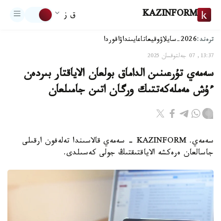
KAZINFORM
ق ز
ترەند:
2026-سايلاۋ
وقيعا
تاعايىنداۋ
اقوردا
13:37, 07 جەلتوقسان 2025
سەمەي تۇرعىنىن الداماق بولعان الاياقتار بىردەن
ءۇش مەملەكەتتىك ورگان اتىن جامىلعان
سەمەي. KAZINFORM - سەمەي قالاسىندا تەلەفون ارقىلى
جاسالعان ەرەكشە الاياقتىقتىڭ جولى كەسىلدى.