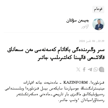
قوعام
بەيسەن سۇلتان
اۆتور
22:29, 06 تامىز 2026
سىر وڭىرىندەگى باقاتام كەسەنەسى مەن سىعاناق
قالاشىعى قالپىنا كەلتىرىلىپ جاتىر
قىزىلوردا. KAZINFORM - مادەنيەت جانە اقپارات
مينيسترلىگىنىڭ جوسپارىنا سايكەس بيىل قىزىلوردا وبلىسىنداعى
رەسپۋبليكالىق ماڭىزى بار تاريحي-مادەني ەسكەرتكىشتەر
رەستاۆراسيادان ءوتىپ جاتىر.