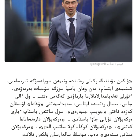
فوتو: qazsporttv.kz
«ۇلكەن بۋىننىڭ وكىلى رەتىندە ونىمەن سويلەسۋگە تىرىسامىن.
شىنىمدى ايتسام، مەن وعان باسپا سوزگە سۇحبات بەرمەۋدى،
ءتۇرلى تەلەباعدارلامالارعا بارماۋدى كەڭەس ەتتىم - ول ءالى
جاس. مىسال رەتىندە ايتايىن: سەيداحمەتتى «ۋفاعا» اۋىسقان
كەزدە ناقتى «جويىپ جىبەردى». سول ساتتەن باستاپ ءبارى
ەركەبۇلان تۋرالى جازا باستادى - «ەركەبۇلان دارەتحاناعا
كەتتى»، «ەركەبۇلان كوكا-كولا ساتىپ الدى»، «ەركەبۇلان
مىنانى ىستەدى» دەپ. سونىڭ سالدارىنان ۇلكەن تالانت