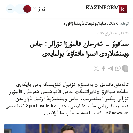
KAZINFORM
ق ز
ترەند:
2026-سايلاۋ
وقيعا
تاعايىنداۋ
اقوردا
13:25, 06 قازان 2025
سماقوۆ - شەرحان قالمۇرزا تۋرالى: جاس
ويىنشىلاردى اسىرا ماقتاۋعا بولمايدى
تالدىقورعاندىق «جەتىسۋ» فۋتبول كلۋبىنىڭ باس باپكەرى
سامات سماقوۆ «قايراتتىڭ» جاس قاقپاشىسى شەرحان قالمۇرزا
تۋرالى پىكىر ءبىلدىرىپ، جاس ويىنشىلارعا ارتىق نازار مەن
قىسىمنىڭ زيانى جايىندا ايتتى، دەپ Sportinside.kz ءتىلشىسى
ASnews.kz-كە سىلتەمە جاساپ حابارلايدى.