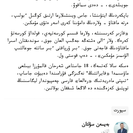
جويىلدى»، - دەدى سماقوۆ.
باپكەردىڭ ايتۋىنشا، جاس ويىنشىلارعا ارتىق كوڭىل ءبولىپ،
ەرتە ماقتاۋ - ولاردىڭ دامۋىنا كەرى اسەر ەتۋى مۇمكىن.
«قازىر كەرىسىنشە، ولارعا قىسىم كورسەتپەي، قولداۋ كورسەتۋ
كەرەك. ولار ءالى ەشتەڭە جەڭىپ العان جوق، سوندىقتان اسىرا
ماقتاۋدىڭ قاجەتى جوق. ءبىر ۇرپاقتى ءبىر ساتتە جوعالتىپ
الۋىمىز مۇمكىن»، - دەپ قوستى ول.
ەسكە سالا كەتسەك، 18 جاستاعى شەرحان قالمۇرزا بيىلعى
ماۋسىمدا «قايراتتىڭ" نەگىزگى قۇرامىندا دەبيۋت جاساپ،
ءتىپتى مادريدتىك «رەالعا» قارسى چەمپيوندار ليگاسىنىڭ
توپتىق كەزەڭىندە دە الاڭعا شىققان بولاتىن.
سپورت
بەيسەن سۇلتان
اۆتور