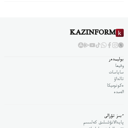
KAZINFORM
بوليمدەر
وقيعا
ساياسات
تالداۋ
ەكونوميكا
الەمدە
ءبىز تۋرالى
پايدالانۋشىلىق كەلىسىم