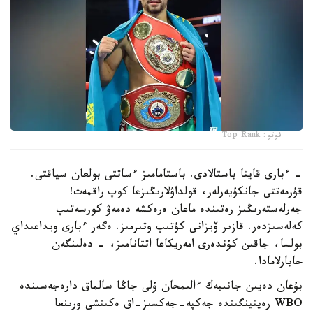
فوتو: Top Rank
- ءبارى قايتا باستالادى. باستامامىز ءساتتى بولعان سياقتى.
قۇرمەتتى جانكۇيەرلەر، قولداۋلارىڭىزعا كوپ راقمەت!
جەرلەستەرىڭىز رەتىندە ماعان ەرەكشە دەمەۋ كورسەتىپ
كەلەسىزدەر. قازىر ۆيزانى كۇتىپ وتىرمىز. ەگەر ءبارى ويداعىداي
بولسا، جاقىن كۇندەرى امەريكاعا اتتانامىز، - دەلىنگەن
حابارلامادا.
بۇعان دەيىن جانىبەك ءالىمحان ۇلى جاڭا سالماق دارەجەسىندە
WBO رەيتينگىندە جەكپە-جەكسىز-اق ەكىنشى ورىنعا