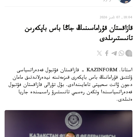
18:04, 07 تامىز 2026
قازاقستان قۇراماسىنىڭ جاڭا باس باپكەرىن
تانىستىرىلدى
استانا. KAZINFORM - قازاقستان فۋتبول فەدەراتسياسى
ۇلتتىق قۇرامانىڭ باس باپكەرى قىزمەتىنە نيدەرلاندتىق مامان
دجون ۆانت سحيپتى تاعايىندادى. بۇل تۋرالى قازاقستان فۋتبول
فەدەراتسياسىندا وتكەن رەسمي تانىستىرۋ راسىمىندە جاريا
ەتىلدى.