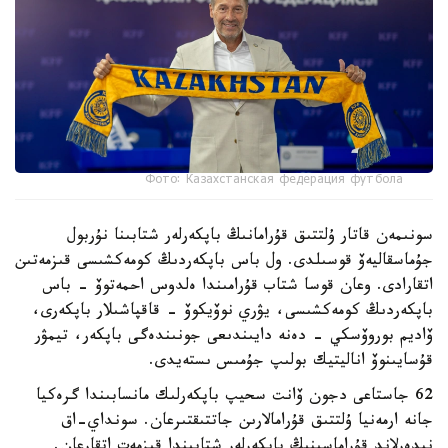
Фото: Казахстанская федерация футбола
سونىمەن قاتار ۇلتتىق قۇرامانىڭ باپكەرلەر شتابىنا نۇربول
جۇماسقاليەۆ قوسىلدى. ول باس باپكەردىڭ كومەكشىسى قىزمەتىن
اتقارادى. وعان قوسا شتاب قۇرامىندا ەلدوس احمەتوۆ - باس
باپكەردىڭ كومەكشىسى، يۋري نوۆيكوۆ - قاقپاشىلار باپكەرى،
ۆاديم بوروۆسكي - دەنە دايىندىعى جونىندەگى باپكەر، تيمۋر
قۇسايىنوۆ اناليتيك بولىپ جۇمىس ىستەيدى.
62 جاستاعى دجون ۆانت سحيپ باپكەرلىك مانسابىندا گرەكيا
جانە ارمەنيا ۇلتتىق قۇرامالارىن جاتتىقتىرعان. سونداي-اق
نيدەرلاند قۇراماسىنىڭ باپكەرلەر شتابىندا قىزمەت اتقارعان.