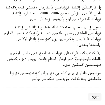
ول قازاقستان ۇلتتىق قۇراماسىن باسقارعان ەكىنشى نيدەرلاندتىق
مامان اتاندى. بۇعان دەيىن 2006-2008 -جىلدارى ۇلتتىق
قۇرامانىڭ تىزگىنىن ارنو پايپەرس ۇستاعان ەدى.
دجون ۆانت سحيپ جەتەكشىلىك ەتەتىن قازاقستان ۇلتتىق
قۇراماسى العاشقى رەسمي ماتچىن 26 -قىركۇيەكتە فارەر ارالدارى
قۇراماسىنا قارسى وتكىزەدى. بۇل كەزدەسۋ ۇلتتار ليگاسى
اياسىندا وتەدى.
ايتا كەتەيىك، قازاقستان قۇراماسىنىڭ بۇرىنعى باس باپكەرى
تالعات بايسۋفينوۆ ءبىر ايدان استام ۋاقىت بۇرىن ءوز ەركىمەن
قىزمەتىنەن كەتكەن ەدى.
سونىمەن قاتار ق ف ف كاسىبي تۋرنيرلەر كۇنتىزبەسىن قۇرۋدا
جاساندى ينتەللەكت جۇيەسىن ەنگىزىپ جاتىر.
سپورت