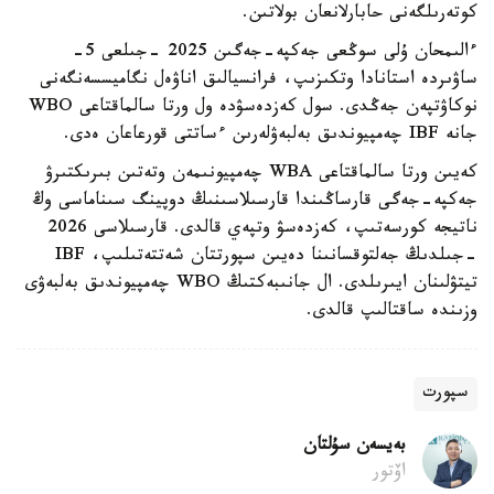
كوتەرىلگەنى حابارلانعان بولاتىن.
ءالىمحان ۇلى سوڭعى جەكپە-جەگىن 2025 -جىلعى 5-
ساۋىردە استانادا وتكىزىپ، فرانسيالىق اناۋەل نگاميسسەنگەنى
نوكاۋتپەن جەڭدى. سول كەزدەسۋدە ول ورتا سالماقتاعى WBO
جانە IBF چەمپيوندىق بەلبەۋلەرىن ءساتتى قورعاعان ەدى.
كەيىن ورتا سالماقتاعى WBA چەمپيونىمەن وتەتىن بىرىكتىرۋ
جەكپە-جەگى قارساڭىندا قارسىلاسىنىڭ دوپينگ سىناماسى وڭ
ناتيجە كورسەتىپ، كەزدەسۋ وتپەي قالدى. قارسىلاسى 2026
-جىلدىڭ جەلتوقسانىنا دەيىن سپورتتان شەتتەتىلىپ، IBF
تيتۋلىنان ايىرىلدى. ال جانىبەكتىڭ WBO چەمپيوندىق بەلبەۋى
وزىندە ساقتالىپ قالدى.
سپورت
بەيسەن سۇلتان
اۆتور