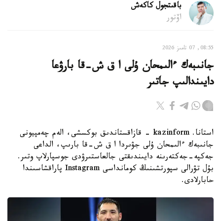
باقىتجول كاكەش
اۆتور
08:55, 07 تامىز 2026
جانىبەك ءالىمحان ۇلى ا ق ش-قا بارۋعا
دايىندالىپ جاتىر
استانا. kazinform - قازاقستاندىق بوكسشى، الەم چەمپيونى
جانىبەك ءالىمحان ۇلى جۋىردا ا ق ش-قا بارىپ، الداعى
جەكپە-جەكتەرىنە دايىندىقتى جالعاستىرۋدى جوسپارلاپ وتىر.
بۇل تۋرالى سپورتشىنىڭ كومانداسى Instagram پاراقشاسىندا
حابارلادى.