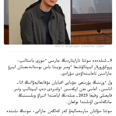
Фото: видеодан алынған скрин
9-شىلدەدە سوتتا تاراپتاردىڭ جارىس ءسوزى باستالىپ،
پروكۋرورلار ايىپتالۋشىعا ءومىر بويىنا باس بوستاندىعىنان ايىرۋ
جازاسىن تاعايىنداۋدى سۇرادى.
ول ءوزىنىڭ بۇرىنعى جۇبايى اقبايان مۇقانعاليەۆانىڭ اتا-
اناسىن، اعاسى مەن اپكەسىن ءولتىردى دەپ ايىپتالىپ وتىر.
قايعىلى وقيعا 2025-جىلدىڭ اياعىندا اتىراۋ وبلىسىنىڭ
جانگەلدين اۋىلىندا بولعان.
سوتتا سۇلتان سارسەماليەۆ كەز كەلگەن جازانى، سونىڭ ىشىندە