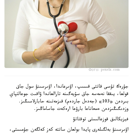
Фото: pexels.com
جۇرەك تۇسى قاتتى قىسىپ، اۋىرعاندا، اۋىرسىنۋ سول جاق
قولعا، يىققا نەمەسە جاق سۇيەگىنە تارالعاندا ۋاقىت جوعالتپاي
بىردەن «103» (جەدەل جاردەم) قىزمەتىنە حابارلاسىڭىز.
وزدىگىڭىزدەن ەمحاناعا بارۋعا ارەكەت جاساماڭىز.
فيزيكالىق قوزعالىستى توقتاتۋ
اۋىرسىنۋ بەلگىلەرى پايدا بولعان ساتتە كەز كەلگەن جۇمىستى،