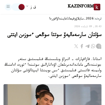
KAZINFORM
ق ز
ترەند:
2026-سايلاۋ
وقيعا
تاعايىنداۋ
اقوردا
18:43, 09 شىلدە 2026
سۇلتان سارسەماليەۆ سوتتا سوڭعى ءسوزىن ايتتى
استانا. قازاقپارات - اتىراۋ وبلىسىنىڭ قىلمىستىق ىستەر
جونىندەگى مامانداندىرىلعان اۋدانارالىق سوتىندا ءتورت ادامنىڭ
ولىمىنە قاتىستى قىلمىستىق ءىس بويىنشا ايىپتالۋشى سۇلتان
سارسەماليەۆ سوڭعى ءسوزىن ايتتى.