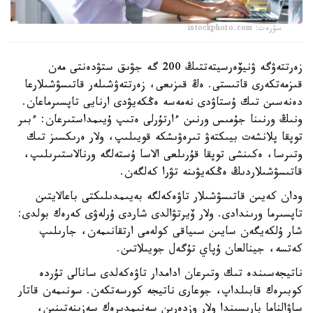
سۋرەت: istockphoto.com
زەرتتەۋگە ۋنيۆەرسيتەتتىڭ 200 گە جۋىق ستۋدەنتى مەن
قىزمەتكەرى قاتىستى. ەڭ قىزىعى، زەرتتەۋشىلەر قاتىسۋشىلارعا
دەنەسىن تىك ۇستاۋدى نەمەسە ەڭكەيۋدى ارنايى تاپسىرماعان.
ونىڭ ورنىنا جۇمىس ورنىن ءارتۇرلى ەتىپ ۇيىمداستىرعان: ءبىر
توپقا پلانشەت بيىكتەۋ تىرەۋىشكە قويىلىپ، ولار ەرىكسىز تىك
وتىرسا، ەكىنشى توپقا قۇرىلعى الاسا ۇستەلگە ورنالاستىرىلىپ،
قاتىسۋشىلاردىڭ ەڭكەيۋىنە تۋرا كەلگەن.
ودان كەيىن قاتىسۋشىلار تاۋەكەلگە بەيىمدىلىكتى باعالايتىن
تاپسىرما ورىندادى. ولار ۆيرتۋالدى شاردى ۇرلەۋى كەرەك بولدى:
شار ۇلكەيگەن سايىن سىياقى كولەمى ارتقانىمەن، جارىلىپ
كەتسە، جينالعان ۇپاي تۇگەل جويىلاتىن.
ناتيجەسىندە تىك وتىرعان ادامدار تاۋەكەلدى سانالى تۇردە
كوبىرەك قابىلداپ، جوعارى ناتيجە كورسەتكەن. سونىمەن قاتار
ساۋالناما بارىسىندا ولار وزدەرىن سەنىمدىرەك سەزىنەتىنىن،