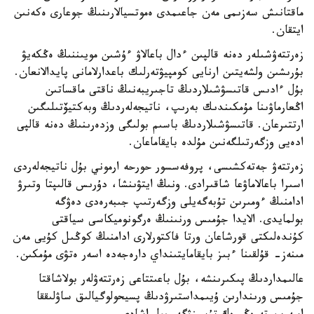
ماقتانىش سەزىمى مەن جاعىمدى ەموتسيالارىنىڭ جوعارى ەكەنىن
ايتقان.
زەرتتەۋشىلەر دەنە قالپىن ءدال باعالاۋ ءۇشىن مويىننىڭ ەڭكەيۋ
بۇرىشىن ولشەيتىن ارنايى كومپيۋتەرلىك باعدارلامانى پايدالانعان.
بۇل ءادىس قاتىسۋشىلاردىڭ تاجىريبەنىڭ ناقتى ماقساتىن
اڭعارماۋىنا مۇمكىندىك بەرىپ، ناتيجەلەردىڭ وبەكتيۆتىلىگىن
ارتتىرعان. قاتىسۋشىلاردىڭ باسىم بولىگى وزدەرىنىڭ دەنە قالپى
ادەيى وزگەرتىلگەنىن مۇلدە بايقاماعان.
زەرتتەۋ جەتەكشىسى، پروفەسسور حورحە ارموني بۇل ناتيجەلەردى
اسىرا باعالاماۋعا شاقىرادى. ونىڭ ايتۋىنشا، دۇرىس قالىپتا وتىرۋ
ادامنىڭ ءومىرىن تۇبەگەيلى وزگەرتىپ جىبەرەدى دەۋگە
بولمايدى. الايدا جۇمىس ورنىنىڭ ەرگونوميكاسى سياقتى
كۇندەلىكتى قورشاعان ورتا فاكتورلارى ادامنىڭ كوڭىل كۇيى مەن
مىنەز- قۇلقىنا ءبىز بايقامايتىنداي دارەجەدە اسەر ەتۋى مۇمكىن.
عالىمداردىڭ پىكىرىنشە، بۇل باعىتتاعى زەرتتەۋلەر بولاشاقتا
جۇمىس ورىندارىن ۇيىمداستىرۋدىڭ پسيحولوگيالىق ساۋلىققا