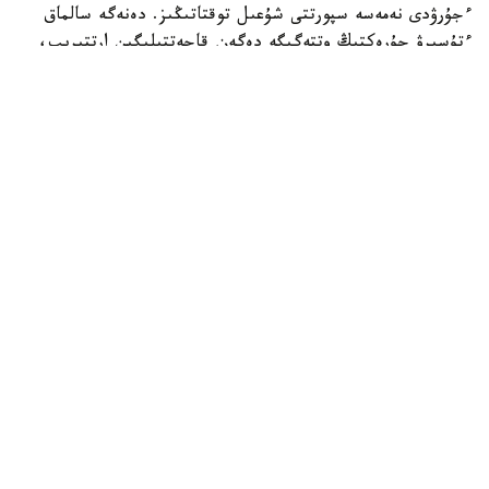
ءجۇرۋدى نەمەسە سپورتتى شۇعىل توقتاتىڭىز. دەنەگە سالماق
ءتۇسىرۋ جۇرەكتىڭ وتتەگىگە دەگەن قاجەتتىلىگىن ارتتىرىپ،
جاعدايدى قيىنداتادى.
ىڭعايلى قالىپتا وتىرۋ
ەدەنگە نەمەسە ديۆانعا جارتىلاي وتىرعان قالىپتا (ارقاڭىزدى
جاستىققا تىرەپ) ورنالاسىڭىز. ەشقاشان تولىقتاي شالقاڭىزدان
جاتپاڭىز، ويتكەنى جاتقان كۇيدە جۇرەككە قان اعىمى
كوبەيىپ، وعان تۇسەتىن سالماق ودان سايىن ارتادى.
تازا اۋا اعىنىن قامتاماسىز ەتۋ
تەرەزەنى كەڭىنەن اشىپ، بولمەدەگى اۋانى تازارتىڭىز. تىنىس
الۋدى جەڭىلدەتۋ ءۇشىن جەيدەنىڭ جوعارعى تۇيمەلەرىن
اعىتىپ، القىمدى قىسىپ تۇرعان گالستۋك نەمەسە مويىنوراعىشتى
شەشىڭىز.
پسيحولوگيالىق تىنىشتىق ساقتاۋ
قورقىنىش پەن ۇرەي اعزادا ادرەنالين گورمونىن ءبولىپ،