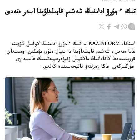
07:42, 06 تامىز 2026
تىك ءجۇرۋ ادامنىڭ شەشىم قابىلداۋىنا اسەر ەتەدى
استانا. KAZINFORM - تىك ءجۇرۋ ادامنىڭ كوڭىل كۇيىنە
عانا ەمەس، شەشىم قابىلداۋىنا دا ىقپال ەتۋى مۇمكىن. وسىنداي
قورىتىندىعا كانادانىڭ ماكگيلل ۋنيۆەرسيتەتىنىڭ عالىمدارى
جۇرگىزگەن جاڭا زەرتتەۋ ناتيجەسىندە كەلدى.