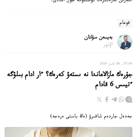
اسەرىن تەرەڭىرەك تۇسىنۋگە جول اشادى.
قوعام
بەيسەن سۇلتان
اۆتور
07:06, 06 تامىز 2026
جۇرەك مازالاعاندا نە ىستەۋ كەرەك؟ ءار ادام بىلۋگە
ءتيىس 6 قادام
جەدەل جاردەم شاقىرۋ (ەڭ باستى ەرەجە)