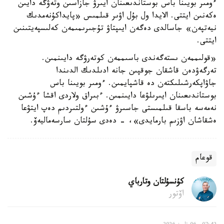
ءومىر بويىنا باس بوستاندىعىنان ايىرۋ جازاسىن وتەۋگە دايىن
ەكەنىن ايتتى. الايدا ول بۇل اۋىر قىلمىس «پايداكۇنەمدىك
نيەتپەن» جاسالدى دەگەن ايىپتاۋ تۇجىرىمىمەن كەلىسپەيتىنىن
ايتتى.
«قولىممەن ىستەگەندى باسىممەن كوتەرۋگە دايىنمىن.
تەرگەۋدەن قاشقان جوقپىن جانە ادىلدىك الدىندا
جاۋاپكەرشىلىكتەن دە قاشپايمىن. ءومىر بويىنا باس
بوستاندىعىنان ايىرىلۋعا دايىنمىن. ءبىراق ولاردى اقشا ءۇشىن
نەمەسە باسقا قىلمىستى جاسىرۋ ءۇشىن ءولتىردىم دەپ ايتۋعا
ەشقاشان اۋزىم بارمايدى»، - دەدى سۇلتان سارسەماليەۆ.
قوعام
كۇنسۇلتان وتارباي
اۆتور