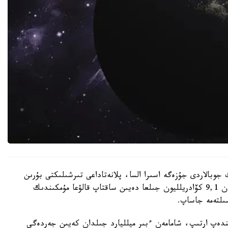
 جوبالاردى جۇزەگە اسىرا السا، پلانەتاداعى تىرشىلىكتى بۇرىن
ەسەپتەلگەندەي تاعى 1 ميلليارد جىل ەمەس، شامامەن 9,1 كۆادريلليون جىلعا دەيىن ساقتاپ قالۋعا مۇمكىندىك
ىندەپ ارتىپ، شامامەن ءبىر ميلليارد جىلدان كەيىن جەردەگى