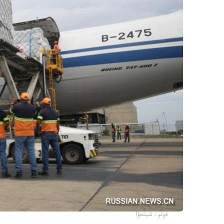
فوتو: شينحۋا