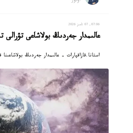
اۆتور
07:06, 07 تامىز 2026
عالىمدار جەردىڭ بولاشاعى تۋرالى ت
استانا.قازاقپارات - عالىمدار جەردىڭ بولاشاعىنا