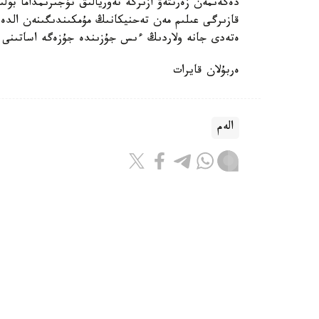
دەگەنمەن زەرتتەۋ ازىرگە تەوريالىق تۇجىرىمداما بول
قازىرگى عىلىم مەن تەحنيكانىڭ مۇمكىندىگىنەن الد
ەتەدى جانە ولاردىڭ ءىس جۇزىندە جۇزەگە اساتىنى ا
ەربۇلان قايرات
الەم
ريزابەك نۇسىپبەك ۇلى
اۆتور
22:44, 06 تامىز 2026