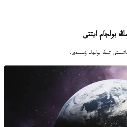
ىڭ بولجام ايتتى
 قاتىستى تىڭ بولجام ۇسىندى.