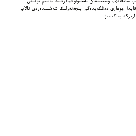
ىپ سانالادى. ۇسىنىلعان تەحنولوگيالاردىڭ باسىم بولىگى
ەقايدا جوعارى دەڭگەيدەگى ينجەنەرلىك شەشىمدەردى تالاپ
زىرگە بەلگىسىز.