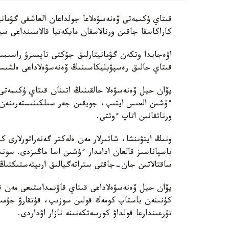
قىتاي ۇكىمەتى ۆەنەسۋەلاعا جولداعان العاشقى گۋمان
كاراكاسقا جاقىن ورنالاسقان مايكەتيا قالاسىنداعى سي
اۋەجايدا وتكەن گۋمانيتارلىق جۇكتى تاپسىرۋ راسىمى
قىتاي حالىق رەسپۋبليكاسىنىڭ ۆەنەسۋەلاداعى ەلشىس
يۆان حيل ۆەنەسۋەلا حالقىنىڭ اتىنان قىتاي ۇكىمەتى
ءۇشىن العىس ايتىپ، جويقىن جەر سىلكىنىستەرىنەن ك
ورناتقانىن اتاپ ءوتتى.
ونىڭ ايتۋىنشا، شاتىرلار مەن ەلەكتر گەنەراتورلارى ك
باسپاناسىز قالعان ادامدار ءۇشىن اسا ماڭىزدى. سو
ساقتالاتىن جان-جاقتى ستراتەگيالىق ارىپتەستىكتىڭ 
يۆان حيل ۆەنەسۋەلاداعى قىتاي قاۋىمداستىعى مەن قىت
كۇنىنەن باستاپ كومەك قولىن سوزىپ، قۇتقارۋ جۇمىس
تۇرعىندارعا قولداۋ كورسەتكەنىنە نازار اۋداردى.