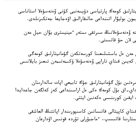
يتارلىق كومەك پارتياسى دۇيسەنبى كۇنى ۆەنەسۋەلا استاناسى
مون بوليۆار اتىنداعى حالىقارالىق اۋەجايعا جەتكىزىلدى.
نە ۆەنەسۋەلانىڭ سىرتقى ىستەر ءمينيسترى يۆان حيل مەن
ى لان حۋ قاتىستى.
 مەن ەل باسشىلىعىنا كورسەتكەن گۋمانيتارلىق كومەگى
ەيىن قىتاي تاراپى ۆەنەسۋەلا ۇكىمەتىمەن تىعىز بايلانىس
ىرەتىن بۇل گۋمانيتارلىق جۇك تابيعي اپات سالدارىنان
نداي-اق بۇل كومەك ەكى ەل اراسىنداعى كەز كەلگەن جاعدايدا
ايقىن كورىنىسى ەكەنىن ايتتى.
اي كاپيتالى قاتىساتىن كاسىپورىندار اپاتتىڭ العاشقى
تارىنا قاتىسىپ، ءماجبۇرلى تۇردە قونىس اۋدارعان