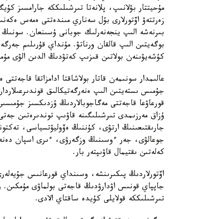
مۇحيتتار بۋلانىپ، پلانەتا تىرشىلىككە جارامسىز كۇ
زەرتتەۋ اۆتورلارى بۇل سەناري مىندەتتى ەمەس ەكەنىن 
بىرنەشە الىپ ينجەنەرلىك جوبانى ۇسىنعان. سونىڭ ء
بوگەيتىن الىپ قالقان ورناتۋ. مۇنداي قۇرىلىم جەرگ
كۇشەيۋىنەن بولاتىن قىزىپ كەتۋدىڭ الدىن الۋى مۇم
عالىمدار سونىمەن قاتار بولاشاقتا ادامزاتقا قاجەتتى
جۇمىس ىستەيتىن الىپ ەنەرگەتيكالىق قوندىرعىلاردان 
قورعاۋعا قاجەتتى مەگاجوبالاردىڭ ۇزدىكسىز جۇمىسىن
ۇزاق مەرزىمدى تىرشىلىگىنە قاۋىپ توندىرەتىن جەتى 
جارىقتىعىنىڭ ارتۋى، كۇننىڭ ەۆوليۋتسياسى، تەكتو
جوعالۋى، جەر ءوسىنىڭ وزگەرۋى، ءىرى اسپان دەنە
كەلەتىن ىقتيمال قاۋىپتەر بار.
اۆتورلاردىڭ پىكىرىنشە، وسىنداي قورعانىس جۇيەلەرى 
جاپپاي قونىس اۋدارۋدىڭ قاجەتى بولماۋى مۇمكىن. و
تىرشىلىككە قولايلى كۇيدە ساقتاي الادى.