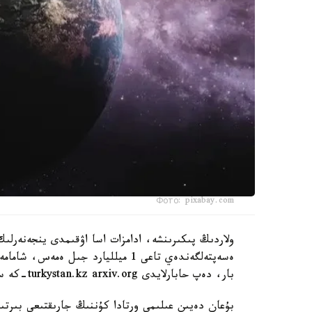
Фото: pixabay.com
ولاردىڭ پىكىرىنشە، ادامزات اسا اۋقىمدى ينجەنەرلىك
بار، دەپ حابارلايدى turkystan.kz arxiv.org-كە سىلتەمە جاساپ.
بۇعان دەيىن عىلىمي ورتادا كۇننىڭ جارىقتىعى بىرت