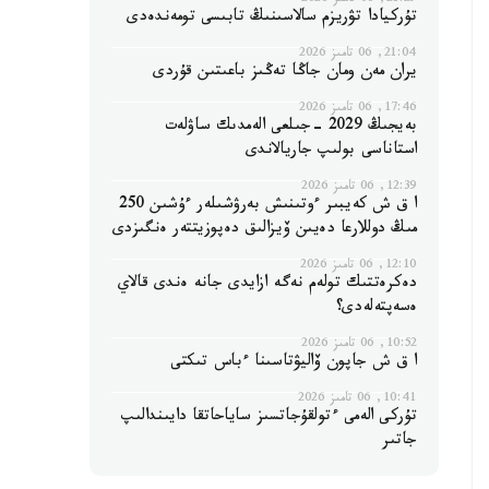
21:29, 06 تامىز 2026
تۇركيادا تۋريزم سالاسىنىڭ تابىسى تومەندەدى
21:04, 06 تامىز 2026
يران مەن ومان جاڭا تەڭىز باعىتىن قۇردى
17:46, 06 تامىز 2026
بەيجىڭ 2029 -جىلعى الەمدىك ساۋلەت
استاناسى بولىپ جاريالاندى
12:39, 06 تامىز 2026
ا ق ش كەيبىر ءوتىنىش بەرۋشىلەر ءۇشىن 250
مىڭ دوللارعا دەيىن ۆيزالىق دەپوزيتتەر ەنگىزدى
12:10, 06 تامىز 2026
دەكرەتتىك تولەم نەگە ازايدى جانە ەندى قالاي
ەسەپتەلەدى؟
10:52, 06 تامىز 2026
ا ق ش جاپون ۆاليۋتاسىنا ءباس تىكتى
10:41, 06 تامىز 2026
تۇركى الەمى ءتولقۇجاتسىز ساياحاتقا دايىندالىپ
جاتىر