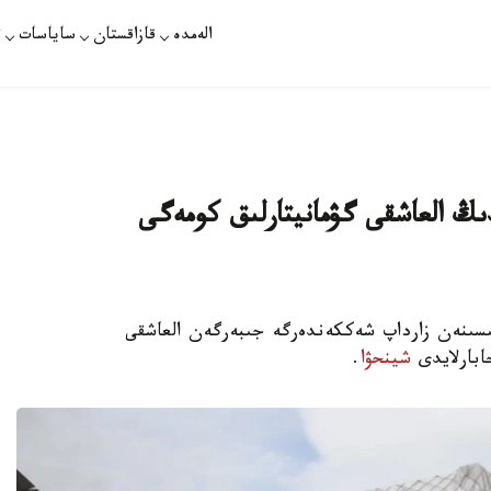
الەمدە
قازاقستان
ساياسات
ت
ىڭ العاشقى گۋمانيتارلىق كومەگى
جەر سىلكىنىسىنەن زارداپ شەككەندەرگە جىبەرگەن العاشقى
ابارلايدى
شينحۋا
.