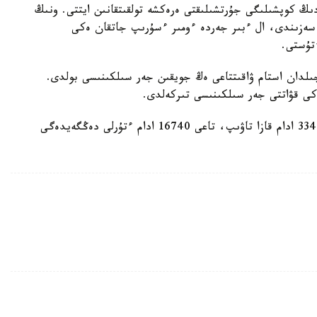
دىڭ كوپشىلىگى جۇرتشىلىقتى ەرەكشە تولقىتقانىن ايتتى. ونىڭ
 سەزىندى، ال ءبىر جەردە ءومىر ءسۇرىپ جاتقان ەكى
ءتۇستى.
ماۋسىم كۇنى كەشكە ۆەنەسۋەلادا سوڭعى 100 جىلدان استام ۋاقىتتاعى ەڭ جويقىن جەر سىلكىنىسى بولدى.
قازىرگى مالىمەت بويىنشا، تابيعي اپات سالدارىنان 3342 ادام قازا تاۋىپ، تاعى 16740 ادام ءتۇرلى دەڭگەيدەگى