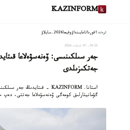
KAZINFORM
ترەند:
اقوردا
تاعايىنداۋ
وقيعا
2026-سايلاۋ
10:23, 07 شىلدە 2026
جەر سىلكىنىسى: ۆەنەسۋەلاعا قىتايد
جەتكىزىلدى
استانا. KAZINFORM - قىتايدىڭ 
گۋمانيتارلىق كومەگى ۆەنەسۋەلاعا جەتتى، دەپ ح