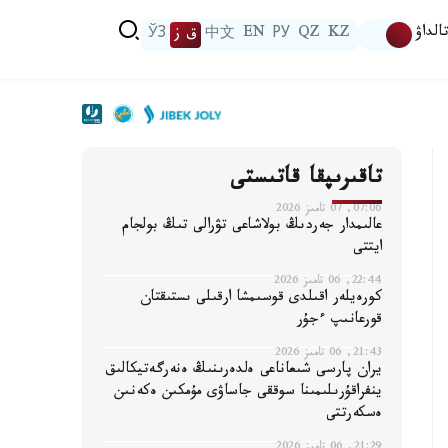
الداۋ
KZ
QZ
РУ
EN
中文
ق ز
ЎЗ
تاقىرىپقا قاتىستى
07:06, 07 تامىز 2026
عالىمدار جەردىڭ بولاشاعى تۋرالى تىڭ بولجام
ايتتى
22:44, 06 تامىز 2026
كورەيلەر اقىلدى قوسىمشا ارقىلى ىستىقتان
قورعانىپ ءجۇر
21:43, 06 تامىز 2026
يران پارسى شىعاناعى ەلدەرىنىڭ ەنەرگەتيكالىق
ينفراقۇرىلىمىنا سوققى جاساۋى مۇمكىن ەكەنىن
ەسكەرتتى