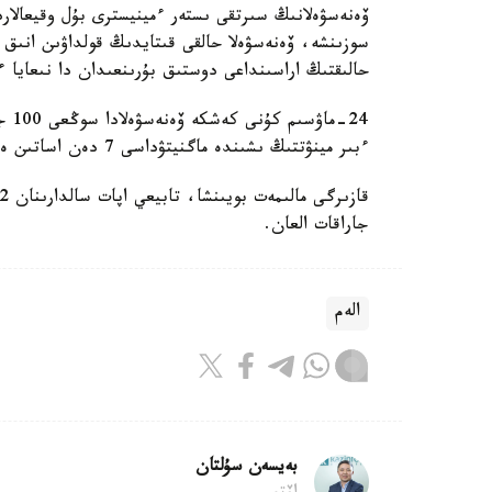
ۆەنەسۋەلانىڭ سىرتقى ىستەر ءمينيسترى بۇل وقيعالار
سوزىنشە، ۆەنەسۋەلا حالقى قىتايدىڭ قولداۋىن انىق
حالىقتىڭ اراسىنداعى دوستىق بۇرىنعىدان دا نىعايا 
24-
ءبىر مينۋتتىڭ ىشىندە ماگنيتۋداسى 7 دەن اساتىن ەكى قۋاتتى جەر سىلكىنىسى تىركەلدى.
جاراقات العان.
الەم
بەيسەن سۇلتان