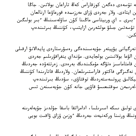
يگە تۇسەدى دەگەن كوزقاراس كەڭ تاراعان بولاتىن. جاڭا
ايتادى. ولار جەردى ۇزاق مەرزىمدە قورعاۋعا ارنالعان
بىرى - اي وربيتاسى ماڭىنا كۇن ساۋلەسىنىڭ ءبىر بولىگىن
ە تۇسەتىن جىلۋ مولشەرىن ازايتىپ، كۇننىڭ بىرتىندەپ
كىن.
 ەنەرگيانى يۋپيتەر جۇيەسىندەگى رەسۋرستاردى پايدالانۋ ارقىلى
الۋعا بولاتىنىن بولجايدى. مۇنداي ينفراقۇرىلىم جەردى
 قامتاماسىز ەتۋگە مۇمكىندىك بەرەدى. زەرتتەۋدە جەردىڭ
نەگىزگى فاكتور قاراستىرىلعان. ولاردىڭ قاتارىندا كۇننىڭ
نيكالىق پروتسەستەردىڭ توقتاۋى، سۋدىڭ بىرتىندەپ
لەرىمەن سوقتىعىسۋ قاۋپى جانە كۇن جۇيەسىنەن تىس
تولىق ىسكە اسىرىلسا، ادامزاتقا باسقا جۇلدىز جۇيەلەرىنە
نىڭ ورنىنا وركەنيەت جەردىڭ ءوزىن ۇزاق ۋاقىت بويى