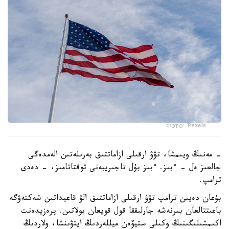
Фото: Pexels
- مەنىڭ ويىمشا، تۋۋ ارقىلى ازاماتتىق بەرىلەتىن الەمدەگى
جالعىز ەل - ءبىز. ءبىز بۇل تاجىريبەنى توقتاتامىز، - دەدى
ترامپ.
بۇعان دەيىن ترامپ تۋۋ ارقىلى ازاماتتىق الۋ قاعيداتىن شەكتەۋگە
باعىتتالعان بىرنەشە جارلىققا قول قويعان بولاتىن. پرەزيدەنت
اكىمشىلىگىنىڭ وكىلى ستيۆەن ميللەردىڭ ايتۋىنشا، ولاردىڭ