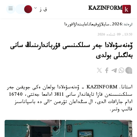
KAZINFORM
ق ز
ترەند:
2026-سايلاۋ
وقيعا
تاعايىنداۋ
اقوردا
13:53, 09 شىلدە 2026
ۆەنەسۋەلادا جەر سىلكىنىسى قۇرباندارىنىڭ سانى
بەلگىلى بولدى
استانا. KAZINFORM - ۆەنەسۋەلادا بولعان ەكى جويقىن جەر
سىلكىنىسىنەن قازا تاپقاندار سانى 3811 ادامعا جەتتى، 16740
ادام جاراقات الدى، ال مىڭداعان تۇرعىن ءالى دە باسپاناسىز
قالىپ وتىر.