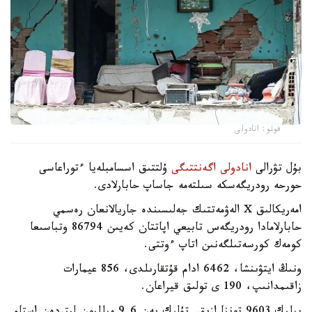
فوتو: انادولى
بۇل تۋرالى
انادولى اگەنتتىگى
ۇلتتىق اسسامبلەيا ءتوراعاسى
حورحە رودريگەسكە سىلتەمە جاساپ حابارلادى.
امەريكالىق X الەۋمەتتىك جەلىسىندە جاريالانعان رەسمي
حابارلامادا رودريگەس تابيعي اپاتتان كەيىن 86794 وتباسىعا
كومەك كورسەتىلگەنىن اتاپ ءوتتى.
ونىڭ ايتۋىنشا، 6462 ادام قۇتقارىلدى، 856 عيمارات
زاقىمدانىپ، 190 ى تولىق قيراعان.