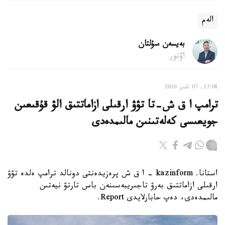
الەم
بەيسەن سۇلتان
اۆتور
17:08, 07 تامىز 2026
ترامپ ا ق ش-تا تۋۋ ارقىلى ازاماتتىق الۋ قۇقىعىن
جويعىسى كەلەتىنىن مالىمدەدى
استانا. kazinform - ا ق ش پرەزيدەنتى دونالد ترامپ ەلدە تۋۋ
ارقىلى ازاماتتىق بەرۋ تاجىريبەسىنەن باس تارتۋ نيەتىن
مالىمدەدى، دەپ حابارلايدى Report.