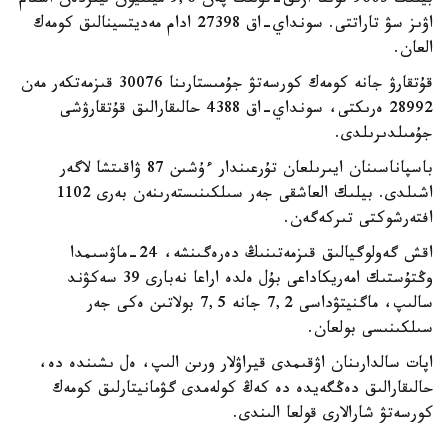
بيلىك 9603 توننا ازىق-تۇلىك پەن 9,6 ميلليون ليتردەن استام
اۋىز سۋ تاراتتى. سونداي-اق 27398 ادام مەديتسينالىق كومەك
العان.
قۇتقارۋ جانە كومەك كورسەتۋ جۇمىستارىنا 30076 قىزمەتكەر مەن
28992 ەرىكتى، سونداي-اق 4388 حالىقارالىق قۇتقارۋشى
جۇمىلدىرىلدى.
باسپاناسىنان ايىرىلعان تۇرعىندار ءۇشىن 87 ۋاقىتشا لاگەر
اشىلدى. بيلىك العاشقى جەر سىلكىنىستەرىنەن بەرى 1102
افتەرشوكتى تىركەگەن.
اقش گەولوگيالىق قىزمەتىنىڭ دەرەگىنشە، 24-ماۋسىمدا
وڭتۇستىك امەريكاداعى بۇل ەلدە اراعا نەبارى 39 سەكۋند
سالىپ، ماگنيتۋداسى 7,2 جانە 7,5 بولاتىن ەكى جەر
سىلكىنىسى بولعان.
اپات سالدارىنان اۋقىمدى قيراۋلار ورىن الىپ، ەل ىشىندە دە،
حالىقارالىق دەڭگەيدە دە كەڭ كولەمدى گۋمانيتارلىق كومەك
كورسەتۋ شارالارى قولعا الىندى.