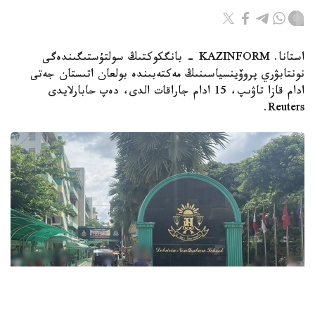
استانا. KAZINFORM - بانگكوكتىڭ سولتۇستىگىندەگى
نونتابۋري پروۆينسياسىنىڭ مەكتەبىندە بولعان اتىستان جەتى
ادام قازا تاۋىپ، 15 ادام جاراقات الدى، دەپ حابارلايدى
Reuters.