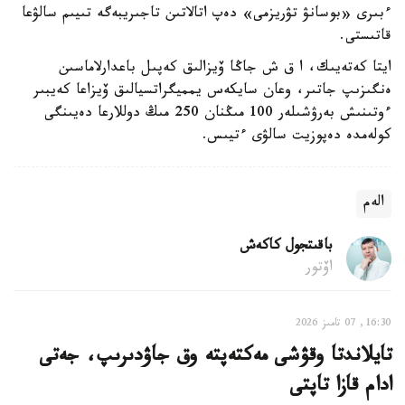
ءبىرى «بوسانۋ تۋريزمى» دەپ اتالاتىن تاجىريبەگە تىيىم سالۋعا
قاتىستى.
ايتا كەتەيىك، ا ق ش جاڭا ۆيزالىق كەپىل باعدارلاماسىن
ەنگىزىپ جاتىر، وعان سايكەس يمميگراتسيالىق ۆيزاعا كەيبىر
ءوتىنىش بەرۋشىلەر 100 مىڭنان 250 مىڭ دوللارعا دەيىنگى
كولەمدە دەپوزيت سالۋى ءتيىس.
الەم
باقىتجول كاكەش
اۆتور
16:30, 07 تامىز 2026
تايلاندتا وقۋشى مەكتەپتە وق جاۋدىرىپ، جەتى
ادام قازا تاپتى