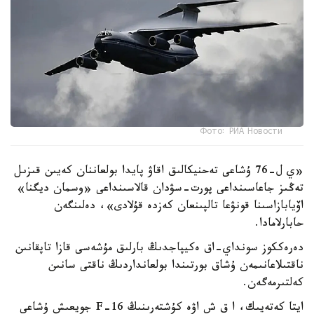
Фото: РИА Новости
«ي ل-76 ۇشاعى تەحنيكالىق اقاۋ پايدا بولعاننان كەيىن قىزىل
تەڭىز جاعاسىنداعى پورت-سۋدان قالاسىنداعى «وسمان ديگنا»
اۆيابازاسىنا قونۋعا تالپىنعان كەزدە قۇلادى»، دەلىنگەن
حابارلامادا.
دەرەككوز سونداي-اق ەكيپاجدىڭ بارلىق مۇشەسى قازا تاپقانىن
ناقتىلاعانىمەن ۇشاق بورتىندا بولعانداردىڭ ناقتى سانىن
كەلتىرمەگەن.
ايتا كەتەيىك، ا ق ش اۋە كۇشتەرىنىڭ F-16 جويعىش ۇشاعى