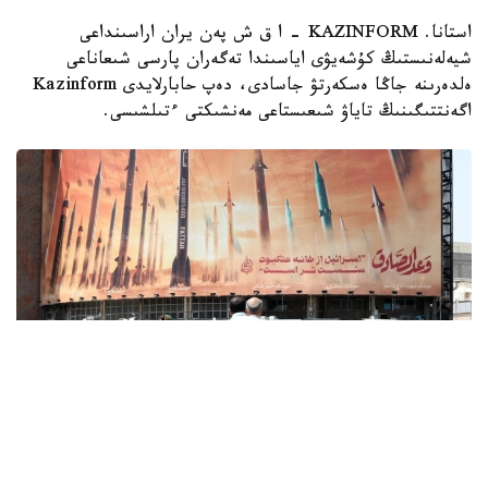
استانا. KAZINFORM - ا ق ش پەن يران اراسىنداعى
شيەلەنىستىڭ كۇشەيۋى اياسىندا تەگەران پارسى شىعاناعى
ەلدەرىنە جاڭا ەسكەرتۋ جاسادى، دەپ حابارلايدى Kazinform
اگەنتتىگىنىڭ تاياۋ شىعىستاعى مەنشىكتى ءتىلشىسى.
Фото: x.com / @EnglishFars