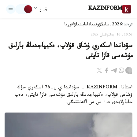
KAZINFORM
ق ز
ترەند:
2026-سايلاۋ
وقيعا
تاعايىنداۋ
اقوردا
10:53, 10 جەلتوقسان 2025
سۋداندا اسكەري ۇشاق قۇلاپ، ەكيپاجدىڭ بارلىق
مۇشەسى قازا تاپتى
استانا. KAZINFORM - سۋداندا ي ل-76 اسكەري جۇك
ۇشاعى قۇلاپ، ەكيپاجدىڭ بارلىق مۇشەسى قازا تاپتى، دەپ
حابارلايدى ت ا س س اگەنتتىگى.