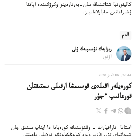
كاليفورنيا شتاتىنىڭ سان-بەرناردينو وكرۋگىندە اپاتقا
ۇشىراعانىن حابارلاعانبىز.
الەم
ريزابەك نۇسىپبەك ۇلى
اۆتور
22:44, 06 تامىز 2026
كورەيلەر اقىلدى قوسىمشا ارقىلى ىستىقتان
قورعانىپ ءجۇر
استانا. قازاقپارات - وڭتۇستىك كورەيادا دا اپتاپ ىستىق جان
شىداتپاي تۇر. قازىر ەلدە كولەڭكەلەۋگە قولايلى باعىتتى