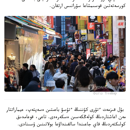
كورسەتەتىن قوسىمشاعا سۇرانىس ارتقان.
Фото: Yonhap
بۇل قىزمەت ءتۇرى كۇننىڭ ءتۇسۋ باعىتىن ەسەپتەپ، عيماراتتار
مەن اعاشتاردىڭ كولەڭكەسىن ەسكەرەدى. تاعى، قوعامدىق
كولىكتەردىڭ قاي جاعىندا سالقىنداۋعا بولاتىنىن ۇسىنادى.