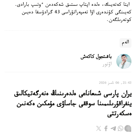
ايتا كەتەيىك، ەلدە اپتاپ ىستىق شەكەدەن ءوتىپ بارادى.
كەيىنگى كۇندەرى اۋا تەمپەراتۋراسى 43 گرادۋسقا دەيىن
كوتەرىلگەن.
الەم
باقىتجول كاكەش
اۆتور
21:43, 06 تامىز 2026
يران پارسى شىعاناعى ەلدەرىنىڭ ەنەرگەتيكالىق
ينفراقۇرىلىمىنا سوققى جاساۋى مۇمكىن ەكەنىن
ەسكەرتتى