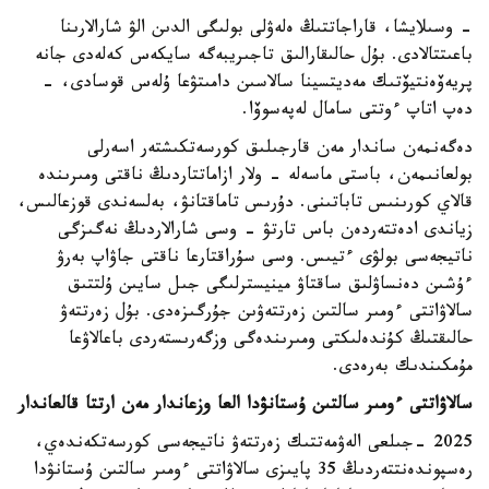
- وسىلايشا، قاراجاتتىڭ ەلەۋلى بولىگى الدىن الۋ شارالارىنا
باعىتتالادى. بۇل حالىقارالىق تاجىريبەگە سايكەس كەلەدى جانە
پريەۆەنتيۆتىك مەديتسينا سالاسىن دامىتۋعا ۇلەس قوسادى، -
دەپ اتاپ ءوتتى سامال لەپەسوۆا.
دەگەنمەن ساندار مەن قارجىلىق كورسەتكىشتەر اسەرلى
بولعانىمەن، باستى ماسەلە - ولار ازاماتتاردىڭ ناقتى ومىرىندە
قالاي كورىنىس تاباتىنى. دۇرىس تاماقتانۋ، بەلسەندى قوزعالىس،
زياندى ادەتتەردەن باس تارتۋ - وسى شارالاردىڭ نەگىزگى
ناتيجەسى بولۋى ءتيىس. وسى سۇراقتارعا ناقتى جاۋاپ بەرۋ
ءۇشىن دەنساۋلىق ساقتاۋ مينيسترلىگى جىل سايىن ۇلتتىق
سالاۋاتتى ءومىر سالتىن زەرتتەۋىن جۇرگىزەدى. بۇل زەرتتەۋ
حالىقتىڭ كۇندەلىكتى ومىرىندەگى وزگەرىستەردى باعالاۋعا
مۇمكىندىك بەرەدى.
سالاۋاتتى ءومىر سالتىن ۇستانۋدا العا وزعاندار مەن ارتتا قالعاندار
2025 -جىلعى الەۋمەتتىك زەرتتەۋ ناتيجەسى كورسەتكەندەي،
رەسپوندەنتتەردىڭ 35 پايىزى سالاۋاتتى ءومىر سالتىن ۇستانۋدا