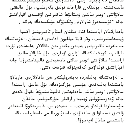
شامامەن 65 پايىزعا ارتتى. دەنساۋلىق ساقتاۋ مينيسترلىگىنىڭ
مالىمەتىنشە، بولىنگەن قاراجات تولىق يگەرىلىپ، بۇل حالىقتى
سالاۋاتتى ءومىر سالتىن ۇستانۋعا شاقىراتىن اۋقىمدى اقپاراتتىق
جانە ءتۇسىندىرۋ شارالارىن وتكىزۋگە مۇمكىندىك بەرگەن.
باعدارلامالار اياسىندا 123 مىڭنان استام تاقىرىپتىق اكسيا
ۇيىمداستىرىلىپ، ولار 2,3 ميلليون ادامدى قامتىعان. الەۋمەتتىك
جەلىلەردە تاقىرىپتىق بەينەروليكتەر مەن ماقالالار بەلسەندى تۇردە
تارالىپ، كوپشىلىكتىڭ نازارىن اۋداردى. بۇل شارالار حالىق
اراسىندا سالاۋاتتى ءومىر سالتى مادەنيەتىن قالىپتاستىرۋعا جانە
اقپاراتتىق قولداۋدى كەڭەيتۋگە قىزمەت ەتتى.
- الەۋمەتتىك جەلىلەردە بەينەروليكتەر مەن ماقالالاردى جاريالاۋ
باعىتىندا بەلسەندى جۇمىس جۇرگىزدىك. بۇل حالىق اراسىندا
سالاۋاتتى ءومىر سالتى مادەنيەتىن قالىپتاستىرۋعا ىقپال ەتەدى
جانە ۆەدومستۆولىق ۇيىمدار ارقىلى جۇرگىزىلىپ جاتقان
جۇمىستارعا قولداۋ بەرەدى، - دەيدى س. قايىربەكوۆا اتىنداعى
ۇلتتىق دەنساۋلىق ساقتاۋدى دامىتۋ ورتالىعى باسقارماسىنىڭ
باسشىسى سامال لەپەسوۆا.