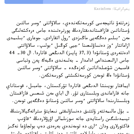
ينفوگرافيكا: Kazinform
زەرتتەۋ ناتيجەسى كورسەتكەندەي، سالاۋاتتى ءومىر سالتىن
ۇستاناتىن قازاقستاندىقتاردىڭ پورترەتىندە جاس ەرەكشەلىگى
مەن ءبىلىم دەڭگەيى ماڭىزدى ءرول اتقارادى. جوعارى ءبىلىمدى
ازاماتتار ءوز دەنساۋلىعىنا ءجيى كوڭىل ءبولىپ، سالاۋاتتى
ادەتتەردى ۇستانۋدا (37,3 پايىز) الدىڭعى قاتاردا. ال 30- 44
جاس ارالىعىنداعى ادامدار - بەلسەندى ەڭبەك پەن وتباسى
قامىمەن شۇعىلداناتىن كەزەڭدە - سالاۋاتتى ءومىر سالتىن
ۇستانۋدا ەڭ تومەن كورسەتكىشتى كورسەتكەن.
ايماقتار بويىنشا الدىڭعى قاتاردا تۇركىستان، جامبىل، قوستاناي
جانە قاراعاندى وبلىستارى تۇر. ال اباي مەن شىعىس قازاقستان
وبلىستارىندا سالاۋاتتى ءومىر سالتىن ۇستانۋ دەڭگەيى تومەن.
- بۇل مالىمەتتەر ۇلتتىق دەنساۋلىقتى نىعايتۋ ستراتەگيالارىنىڭ
تيىمدىلىگىن راستايدى جانە سوزىلمالى اۋرۋلاردىڭ ءقاۋىپ
فاكتورلارى ودان ءارى دە تومەندەي بەرەدى دەپ بولجاۋعا نەگىز