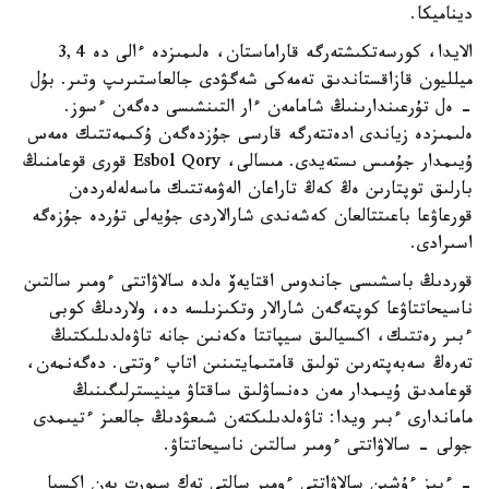
ديناميكا.
الايدا، كورسەتكىشتەرگە قاراماستان، ەلىمىزدە ءالى دە 3,4
ميلليون قازاقستاندىق تەمەكى شەگۋدى جالعاستىرىپ وتىر. بۇل
- ەل تۇرعىندارىنىڭ شامامەن ءار التىنشىسى دەگەن ءسوز.
ەلىمىزدە زياندى ادەتتەرگە قارسى جۇزدەگەن ۇكىمەتتىك ەمەس
ۇيىمدار جۇمىس ىستەيدى. مىسالى، Esbol Qory قورى قوعامنىڭ
بارلىق توپتارىن ەڭ كەڭ تاراعان الەۋمەتتىك ماسەلەلەردەن
قورعاۋعا باعىتتالعان كەشەندى شارالاردى جۇيەلى تۇردە جۇزەگە
اسىرادى.
قوردىڭ باسشىسى جاندوس اقتايەۆ ەلدە سالاۋاتتى ءومىر سالتىن
ناسيحاتتاۋعا كوپتەگەن شارالار وتكىزىلسە دە، ولاردىڭ كوبى
ءبىر رەتتىك، اكسيالىق سيپاتتا ەكەنىن جانە تاۋەلدىلىكتىڭ
تەرەڭ سەبەپتەرىن تولىق قامتىمايتىنىن اتاپ ءوتتى. دەگەنمەن،
قوعامدىق ۇيىمدار مەن دەنساۋلىق ساقتاۋ مينيسترلىگىنىڭ
ماماندارى ءبىر ويدا: تاۋەلدىلىكتەن شىعۋدىڭ جالعىز ءتيىمدى
جولى - سالاۋاتتى ءومىر سالتىن ناسيحاتتاۋ.
- ءبىز ءۇشىن سالاۋاتتى ءومىر سالتى تەك سپورت پەن اكسيا