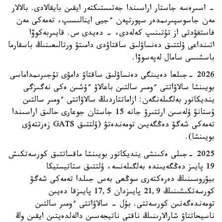
- اسىرەسە جاستار اراسىندا جەتىستىكتەر ايقىن بايقالادى. بالالار
مەن جاسوسپىرىمدەر سپورتپەن ءجيى اينالىسىپ، تەمەكى مەن
فاستفۋدتى از تۇتىنىپ كەلەدى، - دەيدى س. قايىربەكوۆا
اتىنداعى ۇلتتىق دەنساۋلىق ساقتاۋدى دامىتۋ ورتالىعىنىڭ باسقارما
باسشىسى سامال لەپەسوۆا.
2026 -جىلعا دەيىنگى دەنساۋلىق ساقتاۋ دامۋى تۇجىرىمداماسى
بويىنشا سالاۋاتتى ءومىر سالتىن باعالاۋ ءۇشىن ەكى نەگىزگى
ينديكاتور بەلگىلەنگەن: ازاماتتاردىڭ سالاۋاتتى ءومىر سالتىن
ۇستانۋ ۇلەسىن ارتتىرۋ جانە 15 جاستان جوعارى حالىق اراسىندا
تەمەكى شەگۋ دەڭگەيىن تومەندەتۋ (ۇلتتىق GATS زەرتتەۋى
بويىنشا).
2025 -جىلى ەكىنشى ينديكاتور بويىنشا ماقساتتىق كورسەتكىش
19 پايىز دەڭگەيىندە بەلگىلەنسە، ۇلتتىق ستاتيستيكا
بيۋروسىنىڭ دەرەكتەرى سوڭعى بەس جىلدا تەمەكى شەگۋ
كورسەتكىشىنىڭ 21,9 پايىزدان 17,5 پايىزقا دەيىن
تومەندەگەنىن كورسەتتى. بۇل - سالاۋاتتى ءومىر سالتىن
ناسيحاتتاۋ شارالارىنىڭ ناقتى ناتيجەسىن دالەلدەيتىن ايقىن وڭ