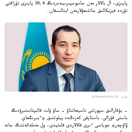
پايىزى، ال بالالار مەن جاسوسپىرىمدەردىڭ 30,4 پايىزى تۇراقتى
تۇردە فيزيكالىق جاتتىعۋلارمەن اينالىسقان.
فوتو: primeminister.kz
- بۇقارالىق سپورتتى ناسيحاتتاۋ - ساۋ ۇلت قالىپتاستىرۋدىڭ
باستى قۇرالى. باستاپقى كەزەڭدە پيلوتتىق «ءبىرىڭعاي
ۆاۋچەر» جوباسى ءىرى قالالاردى قامتيدى، ول مەملەكەتتىك جانە