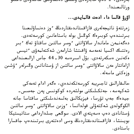
بەرەدى، - دەپ حابارلادى ۇلتتىق دەنساۋلىق ساقتاۋدى دامىتۋ
ورتالىعىندا.
اۋرۋ قالسا دا، ادەت قالمايدى...
زەرتتەۋ ناتيجەلەرى قازاقستاندىقتاردىڭ ءوز دەنساۋلىعىنا
بىرتىندەپ كوبىرەك كوڭىل بولە باستاعانىن كورسەتەدى.
دەگەنمەن ماماندار سالاۋاتتى ءومىر سالتىن ساقتاۋ تەك ءبىر
رەتتىك اكسيا نەمەسە ۋاقىتشا شارامەن شەكتەلمەۋى ءتيىس
ەكەنىن ەسكەرتەدى. بۇل اسىرەسە 30-44 جاس ارالىعىنداعى
ازاماتتار مەن سالاۋاتتى ءومىر سالتىن از ۇستاناتىن وڭىرلەر ءۇشىن
وزەكتى ماسەلە.
حالىقارالىق تاجىريبە كورسەتكەندەي، ەگەر ادام تەمەكى
شەكپەسە، جەتكىلىكتى مولشەردە كوكونىس پەن جەمىس-
جيدەك جەپ تۇرسا، فيزيكالىق بەلسەندىلىكتى ساقتاسا جانە
الكوگولدى شەكتەۋلى قولدانسا، ءوزىن سالاۋاتتى ءومىر سالتىن
ۇستانادى دەپ ەسەپتەي الادى. سوڭعى جىلدارداعى ستاتيستيكا
بويىنشا، قازاقستاندىقتاردىڭ وسى ادەتتەرى بىرتىندەپ جاقسارا
باستادى.