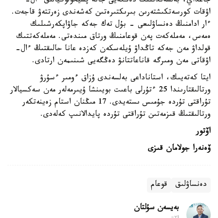
جاعداي، بەلسەندىلىك دەڭگەيى جانە پسيحولوگيالىق ءال-
اۋقات كورسەتكىشتەرىن بىرىكتىرەتىن كەشەندى زەرتتەۋ قاجەت.
ءار ادامنىڭ دەنساۋلىعى - بۇل تەك جەكە جاۋاپكەرشىلىك
ەمەس، مەملەكەت پەن قوعامنىڭ ورتاق مىندەتى. مەملەكەتتىك
قولداۋ مەن جەكە تاڭداۋ ۇيلەسكەن كەزدە عانا حالىقتىڭ ءال-
اۋقاتى مەن ومىرگە قاناعاتتانۋ دەڭگەيى شىنىمەن ارتادى.
ايتا كەتەيىك، استاناداعى بەلسەندى ۇزاق ءومىر ءسۇرۋ
ورتالىقتارىندا 25 ءتۇرلى باعىت بويىنشا ۇيىرمەلەر مەن سەكسيالار
تۇراقتى تۇردە جۇمىس ىستەيدى. 17 مىڭنان استام زەينەتكەر
ورتالىقتىڭ قىزمەتىن تۇراقتى تۇردە پايدالانىپ كەلەدى.
اۆتور
ۆەنەرا جولامان قىزى
دەنساۋلىق
قوعام
بەيسەن سۇلتان