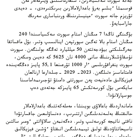
جەكە سپورت سەكسيالارىن، شىعارماشىلىق ۇيىرمەلەر مەن
قوسىمشا ءبىلىم بەرۋ باعدارلامالارىن بىرىكتىرەدى، - دەيدى
تۋريزم جانە سپورت ءمينيسترىنىڭ ورىنباسارى سەرىك
جاراسبايەۆ.
بۇگىنگى تاڭدا 7 مىڭنان استام سپورت سەكسياسىندا 240
مىڭنان استام بالا تەگىن سپورتپەن اينالىسىپ وتىر. بۇل ماقساتقا
جەرگىلىكتى بيۋدجەتتەن 50 ميلليارد تەڭگە بولىنگەن. سپورت
نۇسقاۋشىلارىنىڭ سانى 4000 نان 5625 كە دەيىن وسكەن،
سپورت ينفراقۇرىلىمى ءار 1000 تۇرعىنعا 55,1 پايىز دەڭگەيىندە
قامتاماسىز ەتىلگەن. 2023- 2029 -جىلدارعا ارنالعان
فيزيكالىق مادەنيەت پەن سپورتتى دامىتۋ تۇجىرىمداماسىنا
سايكەس بۇل كورسەتكىش 65 پايىزكە جەتەدى دەپ
جوسپارلانۋدا.
مامانداردىڭ باعالاۋى بويىنشا، مەملەكەتتىك باعدارلامالار
حالىقتىڭ بەلسەندىلىگىن ارتتىرىپ، دەنساۋلىعىن جاقسارتۋدا
ناقتى ناتيجە كورسەتىپ وتىر. دەگەنمەن سالاۋاتتى ءومىر سالتىن
ناسيحاتتاۋدىڭ تولىق تيىمدىلىگىن انىقتاۋ ءۇشىن فيزيكالىق