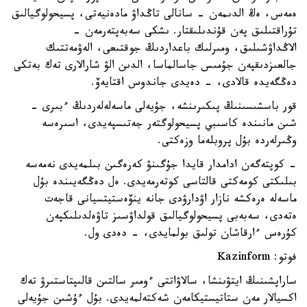
ەمەس، ەڭ الدىمەن - سانالى تاڭداۋ مادەنيەتى، پسيحولوگيالىق
تۇراقتىلىق پەن قۇندىلىقتار. ىشكى سەبەپتەرمەن -
الاڭداۋشىلىق، ومىرلىك باعداردىڭ جوقتىعى، الەۋمەتتىك
جالعىزدىقپەن جۇمىس جاسالماسا، الدىن الۋ شارالارى تەك بەتكى
دەڭگەيدە قالادى، - دەيدى جاندوس اقتايەۆ.
قور باسشىسىنىڭ پىكىرىنشە، جۇيەلى ماسەلەلەردىڭ ءبىرى -
شىن مانىندە كاسىبي پسيحولوگتەر جەتىسپەيدى، اسىرەسە
وڭىرلەردە بۇل پروبلەما وزەكتى.
- كوپتەگەن ادامدار قايدا جۇگىنۋ كەرەگىن بىلمەيدى نەمەسە
بىلىكتى كومەكتى قالتاسى كوتەرمەيدى. ەل دەڭگەيىندە بۇل
ماسەلە ەرەكشە نازار اۋدارۋدى جانە ينۆەستيتسيانى قاجەت
ەتەدى، سەبەبى پسيحولوگيالىق قولداۋسىز تاۋەلدىلىكپەن
كۇرەس ءارقاشان تولىق بولمايدى، - دەدى ول.
فوتو: Kazinform
ساراپشىنىڭ ايتۋىنشا، سالاۋاتتى ءومىر سالتىن قالىپتاستىرۋ تەك
اكسيالار مەن ستاتيستيكامەن شەكتەلمەيدى. بۇل ءۇشىن جۇيەلى