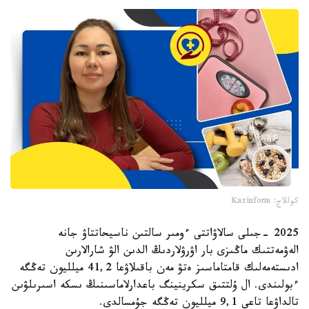
كوللاج: Kazinform
2025 -جىلى سالاۋاتتى ءومىر سالتىن ناسيحاتتاۋ جانە
الەۋمەتتىك ماڭىزى بار اۋرۋلاردىڭ الدىن الۋ شارالارىن
ادىستەمەلىك قامتاماسىز ەتۋ مەن باقىلاۋعا 41,2 ميلليون تەڭگە
ءبولىندى. ال ۇلتتىق سكرينينگ باعدارلاماسىنىڭ ىسكە اسىرىلۋىن
تالداۋعا تاعى 9,1 ميلليون تەڭگە جۇمسالدى.