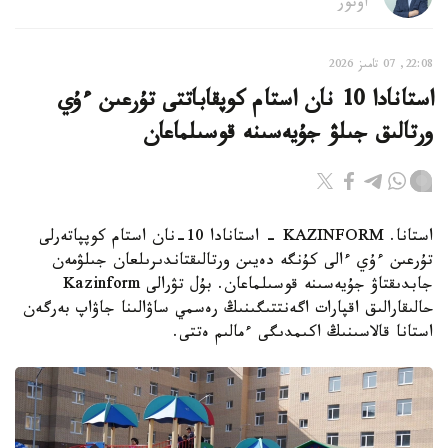
اۆتور
22:08, 07 تامىز 2026
استانادا 10 نان استام كوپقاباتتى تۇرعىن ءۇي
ورتالىق جىلۋ جۇيەسىنە قوسىلماعان
استانا. KAZINFORM - استانادا 10-نان استام كوپپاتەرلى
تۇرعىن ءۇي ءالى كۇنگە دەيىن ورتالىقتاندىرىلعان جىلۋمەن
جابدىقتاۋ جۇيەسىنە قوسىلماعان. بۇل تۋرالى Kazinform
حالىقارالىق اقپارات اگەنتتىگىنىڭ رەسمي ساۋالىنا جاۋاپ بەرگەن
استانا قالاسىنىڭ اكىمدىگى ءمالىم ەتتى.