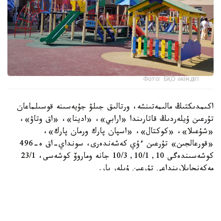
Фото: БҚО әкімдігі
اكىمدىكتىڭ مالىمەتىنشە، ورتالىق جىلۋ جۇيەسىنە قوسىلماعان
تۇرعىن ۇيلەردىڭ قاتارىندا «ارابي»، «ادينا»، «اق وتاۋ»،
«شۇعىلا»، «كوكتال»، «اسپان پارك ورمان پارك»،
«قورعالجىن» تۇرعىن ءۇي كەشەندەرى، سونداي-اق ە-496
كوشەسىندەگى 10, 10/1, 10/3 جانە وماروۆ كوشەسى، 23/1
مەكەنجايلارىنداعى تۇرعىن ۇيلەر بار.
- كوپ پاتەرلى تۇرعىن ۇيلەردى ورتالىقتاندىرىلعان سۋمەن
جابدىقتاۋ، جىلۋمەن جابدىقتاۋ جانە كارىز جۇيەلەرىنە قوسۋ
قۇرىلىس سالۋشىلار تاراپىنان بەرىلگەن تەحنيكالىق شارتتارعا