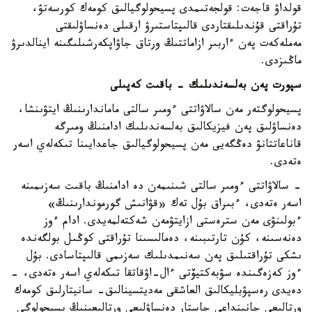
قولداۋ قاجەت: قولجەتىمدى پسيحولوگيالىق كومەك كورسەتۋ،
تۇراقتى قۇندىلىقتاردى قالىپتاستىرۋ ارقىلى دەنساۋلىقتى
مەملەكەت پەن ءاربىر ازاماتتىڭ ورتاق جاۋاپكەرشىلىگىنە اينالدىرۋ
ماڭىزدى.
سپورت پەن بەلسەندىلىك - باقىت كەپىلى
پسيحولوگتەر مەن سالاۋاتتى ءومىر سالتى ماماندارىنىڭ ايتۋىنشا،
دەنساۋلىق پەن فيزيكالىق بەلسەندىلىك ادامنىڭ ومىرگە
قاناعاتتانۋ دەڭگەيى مەن پسيحولوگيالىق جاعدايىنا تىكەلەي اسەر
ەتەدى.
- سالاۋاتتى ءومىر سالتى شىنىمەن دە ادامنىڭ باقىت سەزىمىنە
اسەر ەتەدى، ءبىراق بۇل تەك «قۋانىش گورموندارىنىڭ»
ءبولىنۋى مەن سترەستى ازايتۋمەن شەكتەلمەيدى. ادام ءوز
دەنەسىنە، كۇن تارتىبىنە، دەمالىسىنا تۇراقتى كوڭىل بولگەندە
ىشكى تۇراقتىلىق پەن سەنىمدىلىك سەزىمى قالىپتاسادى. بۇل
ءوز كەزەگىندە سۋبەكتيۆتى ءال-اۋقاتقا تىكەلەي اسەر ەتەدى، -
دەيدى رەسپۋبليكالىق العاشقى مەديتسينالىق- سانيتارلىق كومەك
ورتالىعى جانىنداعى جاستار دەنساۋلىعى ورتالىعىنىڭ پسيحولوگى