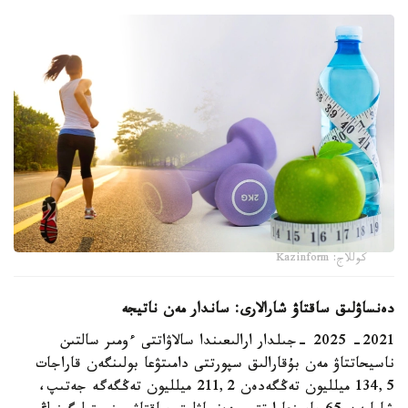
كوللاج: Kazinform
دەنساۋلىق ساقتاۋ شارالارى: ساندار مەن ناتيجە
2021- 2025 -جىلدار ارالىعىندا سالاۋاتتى ءومىر سالتىن
ناسيحاتتاۋ مەن بۇقارالىق سپورتتى دامىتۋعا بولىنگەن قاراجات
134,5 ميلليون تەڭگەدەن 211,2 ميلليون تەڭگەگە جەتىپ،