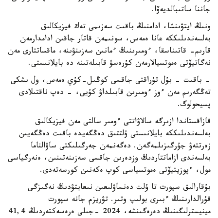
جاننا ساتىبالديەۆا.
ونىڭ ايتۋىنشا، ادامنىڭ باقىت سەزىمى تەك فيزيكالىق
بەلسەندىلىككە عانا ەمەس، سونىمەن قاتار جاقىن ادامدارمەن
قارىم- قاتىناسقا، ءومىرىنىڭ ءمانىن سەزىنۋىنە، ماقساتتارى مەن
نەگاتيۆتى ەموتسيالارمەن كۇرەسۋ قابىلەتىنە دە بايلانىستى.
- باقىت - بۇل تۇراقتى جاقسى كوڭىل-كۇي ەمەس، ول ىشكى
تەڭگەرىم مەن ءوز ءومىرىن قابىلداۋ كۇيى، - دەپ ناقتىلادى
پسيحولوگ.
قازاقستاندا ازىرگە سالاۋاتتى ءومىر سالتى مەن فيزيكالىق
بەلسەندىلىككە بايلانىستى ۇلتتىق دەڭگەيدە باقىت دەڭگەيىن
زەرتتەۋ جۇرگىزىلمەگەن. دەگەنمەن جەرگىلىكتى ساۋالناما
بەلسەندى ازاماتتاردىڭ وزدەرىن جاقسى سەزىنەتىنىن، ەنەرگياسى
مول، ءپوزيتيۆتى ەموتسياسى كوپ ەكەنىن كورسەتەدى.
بۇقارالىق سپورت تا ۇلت دەنساۋلىعىن نىعايتۋدىڭ نەگىزگى
قۇرالدارىنىڭ ءبىرى بولىپ وتىر. تۋريزم جانە سپورت
مينيسترلىگىنىڭ دەرەگىنشە، 2024 -جىلى ەرەسەكتەردىڭ 41,4