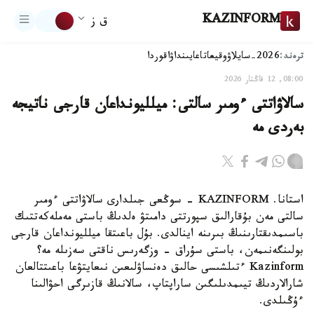
KAZINFORM
ق ز
ترەند:
2026-سايلاۋ
وقيعا
تاعايىنداۋ
اقوردا
08:00, 12 قاڭتار 2026
سالاۋاتتى ءومىر سالتى: ميلليونداعان قارجى ناتيجە
بەردى مە
استانا. KAZINFORM - سوڭعى جىلدارى سالاۋاتتى ءومىر
سالتى مەن بۇقارالىق سپورتتى دامىتۋ ەلدىڭ باستى مەملەكەتتىك
باسىمدىقتارىنىڭ بىرىنە اينالدى. بۇل باعىتقا ميلليونداعان قارجى
بولىنگەنىمەن، باستى سۇراق - وزگەرىس ناقتى سەزىلە مە؟
Kazinform ءتىلشىسى حالىق دەنساۋلىعىن نىعايتۋعا باعىتتالعان
شارالاردىڭ تيىمدىلىگىن ساراپتاپ، سالانىڭ قازىرگى احۋالىنا
ءۇڭىلدى.