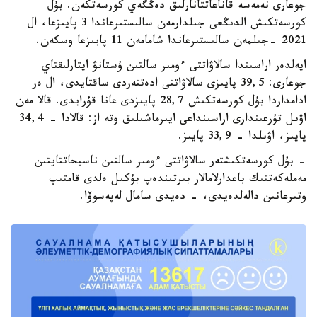
جوعارى نەمەسە قاناعاتتانارلىق دەڭگەي كورسەتكەن. بۇل
كورسەتكىش الدىڭعى جىلدارمەن سالىستىرعاندا 3 پايىزعا، ال
2021 -جىلمەن سالىستىرعاندا شامامەن 11 پايىزعا وسكەن.
ايەلدەر اراسىندا سالاۋاتتى ءومىر سالتىن ۇستانۋ ايتارلىقتاي
جوعارى: 39,5 پايىزى سالاۋاتتى ادەتتەردى ساقتايدى، ال ەر
ادامداردا بۇل كورسەتكىش 28,7 پايىزدى عانا قۇرايدى. قالا مەن
اۋىل تۇرعىندارى اراسىنداعى ايىرماشىلىق وتە از: قالادا - 34,4
پايىز، اۋىلدا - 33,9 پايىز.
- بۇل كورسەتكىشتەر سالاۋاتتى ءومىر سالتىن ناسيحاتتايتىن
مەملەكەتتىك باعدارلامالار بىرتىندەپ بۇكىل ەلدى قامتىپ
وتىرعانىن دالەلدەيدى، - دەيدى سامال لەپەسوۆا.