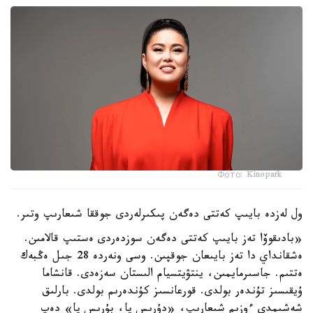
Фото: Kinopark
ول لەزدە بايىپ كەتتى دەگەن پىكىرلەردى جوققا شىعارىپ وتىر.
«بادىقوۆا تەز بايىپ كەتتى دەگەن سوزدەردى ەستىپ قالامىن.
ەشقانداي دا تەز بايىعان جوقپىن. وسى ونەردە 28 جىل ەڭبەك
ەتتىم. جاسىرمايمىن، ينتۋيتسيام الىستان سەزەدى. قانشاما
ۇيقىسىز تۇندەر بولدى. قورعانسىز كۇندەرىم بولدى. بارلىق
شەشىمدى ءوزىم شىعارىپ، «دۇرىس پا، بۇرىس پا» دەپ