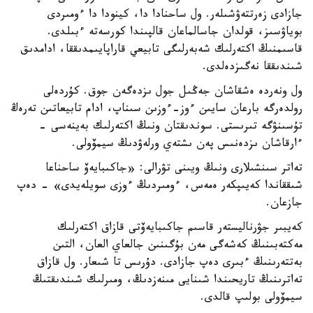
جازادى زەرتتەۋشىلەر. ول ساحنادا دا، كينودا دا ءومىردى
بوياۋسىز، قولدان جاسالماعان قالپىندا كورسەتە ءبىلدى.
قاسىمنىڭ اكتەرلىك شەبەرلىگى تابيعي قاراپايىمدىققا، ادامدىق
شىندىققا نەگىزدەلدى.
ول ونەردە ەشقاشان جەڭىل جول ىزدەگەن جوق. كۇردەلى
رولدەرگە بارعان سايىن ءوز-ءوزىن سىناپ، ادام تابيعاتىن تەرەڭ
تۇسىنۋگە تىرىستى. سوندىقتان ونىڭ اكتەرلىك بەينەسى -
ءارقاشان ىزدەنىس پەن ىشتەي ورلەۋدىڭ سيمۆولى.
تەاتر سىنشىلارى ونىڭ ويىنى تۋرالى: «جاكىبايەۆ ساحناعا
شىققاندا كەيىپكەر ەمەس، ءومىردىڭ ءوزى سويلەيدى» - دەپ
جازعان.
كەيبىر جۋرناليستەر قاسىم جاكىبايەۆتى قازاق اكتەرلىك
مەكتەبىنىڭ كەشەگى مەن بۇگىنىن جالعاي العان، التىن
بەتتەرىنىڭ ءبىرى دەپ جازادى. دۇرىس تا شىعار. ول قازاق
تەاترىنىڭ تاريحىندا شىنايى مىنەزدىڭ، ومىرلىك شىندىقتىڭ
سيمۆولى بولىپ قالدى.