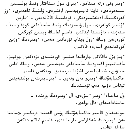
ءومىر ونى ەرتە سىنادى. ءبىراق سول سىناقتار ونىڭ بولمىسىن
سىندىرمادى، قايتا تاجىريبەسىن ارتتىردى. ۇلىنىڭ تاعدىرى، ءوز
كەزەڭىنىڭ ادىلەتسىزدىگى، قوعامنىڭ قاتالدىعى - ءبارىن
ءۇنسىز كوتەردى. سول ۇنسىزدىك ونىڭ ساحناداعى كوزقاراسىنا،
مىنەزىنە، داۋىسىنا اينالدى. قاسىم اعانىڭ ويىنىن كورگەن
كورەرمەن ونىڭ ءرول ويناپ تۇرعانىن ەمەس، ءومىردىڭ ءوزىن
كورگەندەي اسەردە قالاتىن.
ءبىز بۇل ماقالانى جازعاندا عىلىمي قورىتىندى ىزدەگەن جوقپىز.
ماقساتىمىز اكتەردىڭ ساحناداعى بەينەسىن ەمەس، ونىڭ ادامي
جىلۋىن، شىنايىلىعىن اشۋعا تىرىستىق. ويتكەنى قاسىم
جاكىبايەۆتىڭ ءومىرى مەن ونەرى - ءبىر-بىرىنەن بولىنبەيتىن
تۇتاس دۇنيە دەپ تۇسىندىك
ول ساحنادا ءومىر ءسۇردى. ال ءومىردىڭ وزىندە -
ساحناداعىداي ادال بولدى.
سوندىقتان قاسىم جاكىبايەۆتىڭ رۋحى الدىندا ەرىكسىز «ساحنا
مەن ءومىردىڭ شەكاراسى بار ما ەدى، قاسىم اتا؟» دەگەن
سۇراق تۋادى.