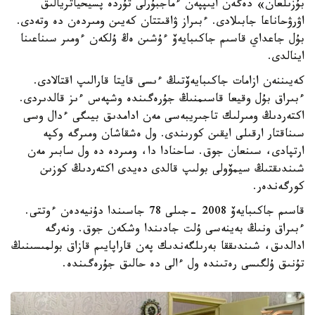
بۇزىلعان» دەگەن ايىپپەن ءماجبۇرلى تۇردە پسيحياتريالىق
اۋرۋحاناعا جابىلادى. ءبىراز ۋاقىتتان كەيىن ومىردەن دە وتەدى.
بۇل جاعداي قاسىم جاكىبايەۆ ءۇشىن ەڭ ۇلكەن ءومىر سىناعىنا
اينالدى.
كەيىننەن ازامات جاكىبايەۆتىڭ ءىسى قايتا قارالىپ اقتالادى.
ءبىراق بۇل وقيعا قاسىمنىڭ جۇرەگىندە وشپەس ءىز قالدىردى.
اكتەردىڭ ومىرلىك تاجىريبەسى مەن ادامدىق بيىگى ءدال وسى
سىناقتار ارقىلى ايقىن كورىندى. ول ەشقاشان ومىرگە وكپە
ارتپادى، سىنعان جوق. ساحنادا دا، ومىردە دە ول سابىر مەن
شىندىقتىڭ سيمۆولى بولىپ قالدى دەيدى اكتەردىڭ كوزىن
كورگەندەر.
قاسىم جاكىبايەۆ 2008 -جىلى 78 جاسىندا دۇنيەدەن ءوتتى.
ءبىراق ونىڭ بەينەسى ۇلت جادىندا وشكەن جوق. ونەرگە
ادالدىق، شىندىققا بەرىلگەندىك پەن قاراپايىم قازاق بولمىسىنىڭ
تۇنىق ۇلگىسى رەتىندە ول ءالى دە حالىق جۇرەگىندە.