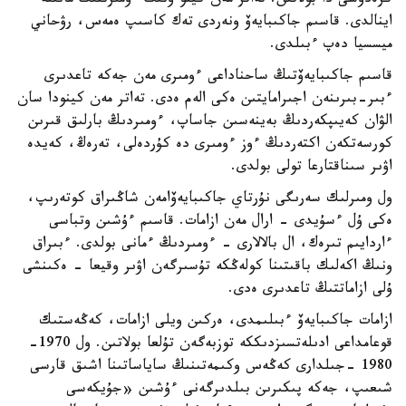
كرەدوسى دا بولاتىن. تەاتر مەن كينو ونىڭ ءومىرىنىڭ مانىنە
اينالدى. قاسىم جاكىبايەۆ ونەردى تەك كاسىپ ەمەس، رۋحاني
ميسسيا دەپ ءبىلدى.
قاسىم جاكىبايەۆتىڭ ساحناداعى ءومىرى مەن جەكە تاعدىرى
ءبىر-بىرىنەن اجىرامايتىن ەكى الەم ەدى. تەاتر مەن كينودا سان
الۋان كەيىپكەردىڭ بەينەسىن جاساپ، ءومىردىڭ بارلىق قىرىن
كورسەتكەن اكتەردىڭ ءوز ءومىرى دە كۇردەلى، تەرەڭ، كەيدە
اۋىر سىناقتارعا تولى بولدى.
ول ومىرلىك سەرىگى نۇرتاي جاكىبايەۆامەن شاڭىراق كوتەرىپ،
ەكى ۇل ءسۇيدى - ارال مەن ازامات. قاسىم ءۇشىن وتباسى
ءاردايىم تىرەك، ال بالالارى - ءومىردىڭ ءمانى بولدى. ءبىراق
ونىڭ اكەلىك باقىتىنا كولەڭكە تۇسىرگەن اۋىر وقيعا - ەكىنشى
ۇلى ازاماتتىڭ تاعدىرى ەدى.
ازامات جاكىبايەۆ ءبىلىمدى، ەركىن ويلى ازامات، كەڭەستىك
قوعامداعى ادىلەتسىزدىككە توزبەگەن تۇلعا بولاتىن. ول 1970-
1980 -جىلدارى كەڭەس وكىمەتىنىڭ ساياساتىنا اشىق قارسى
شىعىپ، جەكە پىكىرىن بىلدىرگەنى ءۇشىن «جۇيكەسى