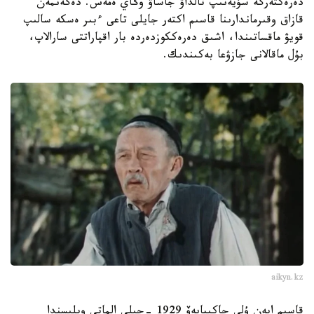
دەرەكتەرگە سۇيەنىپ تالداۋ جاساۋ وڭاي ەمەس. دەگەنمەن
قازاق وقىرماندارىنا قاسىم اكتەر جايلى تاعى ءبىر ەسكە سالىپ
قويۋ ماقساتىندا، اشىق دەرەككوزدەردە بار اقپاراتتى سارالاپ،
بۇل ماقالانى جازۋعا بەكىندىك.
aikyn.kz
قاسىم ابەن ۇلى جاكىبايەۆ 1929 -جىلى الماتى وبلىسندا