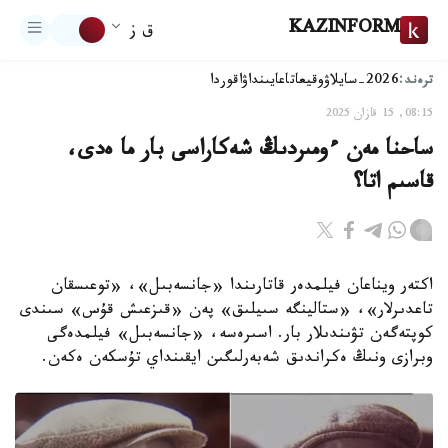
KAZINFORM
ق ز
ترەند:
2026-سايلاۋ
وقيعا
تاعايىنداۋ
اقوردا
08:15, 15 قازان 2025
ساحنا مەن ءومىردىڭ شەكاراسى بار ما ەدى،
قاسىم اتا؟
اكتەر ويناعان فيلمدەر قاتارىندا «جانسەبىل»، «توعىسقان
تاعدىرلار»، «ستالينگە سىيلىق» پەن «قىزعىش قۇس» سىندى
كوپتەگەن تۋىندىلار بار. اسىرەسە، «جانسەبىل» فيلمدەگى
وبرازى ونىڭ ەكراندىق شەبەرلىگىن ايقىنداي تۇسكەن ەكەن.