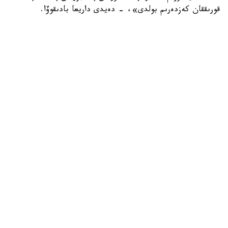
قورىققان كەزدەرىم بولدى»، - دەيدى داريعا بادىقوۆا.
ونىڭ ۇستانىمىنشا، ەڭ باستىسى، ادالدىق. ەشكىمدى
قۇنسىزداندىرماي، ءمان-جايدى ءبىلىپ وتىرعان. سوندىقتان
جيىرما جىلدا ەڭبەكتىڭ نانىن جەۋ ورىندى نارسە.
«ماعان بەرگەن باق-داۋلەتتى مويىنداعىلارىڭ كەلمەي مە؟
كەۋدەمدە جانىم بار ەكەنىن، وسى ونەر ارقىلى ءبىراز جەرگە
بارعانىمدى تۋىپ وسكەن ەلىم بىلەدى. مەن بىرەۋگە بەرمەسەم،
المايمىن»، - دەيدى اكتريسا.
مادەنيەت
ريزابەك نۇسىپبەك ۇلى
اۆتور
12:06, 08 تامىز 2026