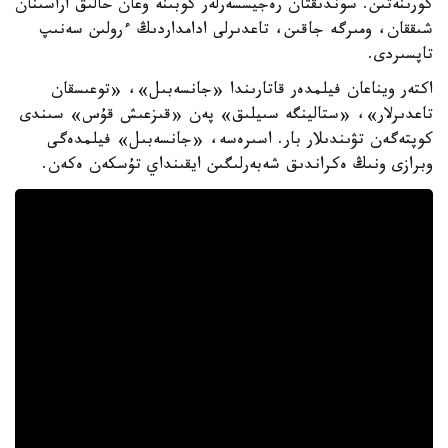
كورىنەتىن. سوندىقتان رەجيسسەرلەر كوبىنە وعان حالىق اراسىنان
شىققان، ومىرگە جاقىن، تاعدىرلى ادامداردىڭ ءرولىن سەنىپ
تاپسىردى.
اكتەر ويناعان فيلمدەر قاتارىندا «جانسەبىل»، «توعىسقان
تاعدىرلار»، «ستالينگە سىيلىق» پەن «قىزعىش قۇس» سىندى
كوپتەگەن تۋىندىلار بار. اسىرەسە، «جانسەبىل» فيلمدەگى
وبرازى ونىڭ ەكراندىق شەبەرلىگىن ايقىنداي تۇسكەن ەكەن.