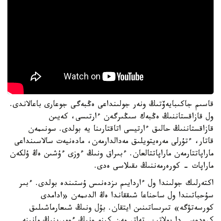
قاسىم جاكىبايەۆتىڭ ونەر جولىنداعى ەڭبەگى جوعارى باعالاندى.
ول قازاقستاننىڭ ەڭبەك سىڭىرگەن ءارتىسى، كەيىن
قازاقستاننىڭ حالىق ءارتيسى اتاقتارىنا يە بولدى. سونىمەن
قاتار، ءتۇرلى مەرەيتويلىق مەدالدارمەن، مادەنيەت سالاسىنداعى
ماراپاتتارمەن ماراپاتتالعان. ءبىراق ونىڭ ءوزى ءۇشىن ەڭ ۇلكەن
ماراپات - كورەرمەننىڭ ىقىلاسى ەدى.
اكتەرلىك جولىندا ول ءاردايىم ىزدەنىس ۇستىندە بولدى. ءبىر
سۇحباتىندا ول ساحناعا شىققاندا ەڭ الدىمەن «ادامدى
كورسەتۋگە» تىرىساتىنىن ايتقان. بۇل ونىڭ شىعارماشىلىق