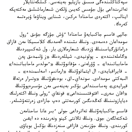
سپەكتاكلىندەگى مىسىق بازيليو بەينەسى. كىشكەنتايلار
تەاترىنداعى بۇل جۇمىس كەيىن ۇلكەن شىعارماشىلىق مەكتەپكە
اينالىپ، اكتەردى ساحنادا ەركىن، شىنايى ويناۋعا ۇيرەتسە
كەرەك.
جالپى قاسىم جاكىبايەۆ ساحنادا ءۇش جۇزگە جۋىق ءرول
سومداعان دەسەدى. ونىڭ ىشىندە الەمدىك كلاسسيكا مەن قازاق
دراماتۋرگياسىنىڭ ۇزدىك شىعارمالارى بار. ول شەكسپيردىڭ
«گاملەتىندە» - پولونيدى، شيللەردىڭ «ز ۇلىمدىق پەن
ماحابباتىندا» - ۆۋرلەنى، مۇقانوۆتىڭ «ءمولدىر ماحابباتىندا»
- قايراقبايدى، ال ايتماتوۆتىڭ «ارمانىم، اسەلىمىندە» -
الىبەكتى سومدادى. سونداي-اق، بودىقوۆتىڭ «وتىرار ەرتەڭ
قيرايدى» پەساسىنداعى بۇكىر بەينەسى مەن مۇسىرەپوۆتىڭ
«اقان سەرى- اقتوقتىسىنداعى» قونقاي ءرولى ونىڭ اكتەرلىك
دياپازونىنىڭ كەڭدىگىن كورسەتتى دەپ جازادى زەرتتەۋشىلەر.
قاسىم جاكىبايەۆتىڭ تەاترداعى جولى ءبىر عانا ساحنامەن
شەكتەلگەن جوق. ونىڭ تالانتى كينو ونەرىندە دە ايقىن
كورىندى. ونىڭ جۇزىنەن قازاقى مىنەزدىڭ بۇكىل بوياۋى