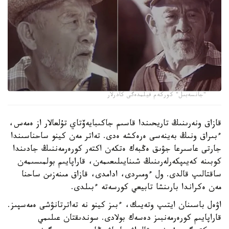
"جانسەبىل" كوركەم فيلمدەگى كادرلار
قازاق ونەرىنىڭ تاريحىندا قاسىم جاكىبايەۆتاي تۇلعالار از ەمەس،
ءبىراق ونىڭ بەينەسى ەرەكشە ەدى. تەاتر مەن كينو ساحناسىندا
جارتى عاسىرعا جۋىق ەڭبەك ەتكەن اكتەر كورەرمەننىڭ جادىندا
كوبىنە كەيىپكەرلەرىنىڭ شىنايىلىعىمەن، قاراپايىم بولمىسىمەن
ساقتالىپ قالدى. ول ءومىردى، ادامدى، قازاق مىنەزىن ساحنا
مەن ەكراندا بارىنشا تابيعي كورسەتە ءبىلدى.
اۋەل باسىنان ايتىپ وتەيىك، ءبىز كينو نە تەاترتانۋشى ەمەسپىز.
قاراپايىم كورەرمەنبىز دەسەك بولادى. سوندىقتان عىلىمي