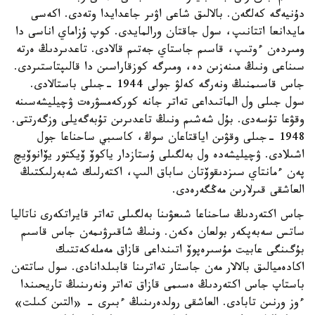
دۇنيەگە كەلگەن. بالالىق شاعى اۋىر جاعدايدا وتەدى. اكەسى
مايدانعا اتتانىپ، سول جاقتان ورالمايدى. كوپ ۇزاماي اناسى دا
ومىردەن ءوتىپ، قاسىم جاستاي جەتىم قالادى. تاعدىردىڭ ەرتە
سىناعى ونىڭ مىنەزىن دە، ومىرگە كوزقاراسىن دا قالىپتاستىردى.
جاس قاسىمنىڭ ونەرگە كەلۋ جولى 1944 -جىلى باستالادى.
سول جىلى ول الماتىداعى تەاتر جانە كوركەمسۋرەت ۋچيليشەسىنە
وقۋعا تۇسەدى. بۇل شەشىم ونىڭ تاعدىرىن تۇبەگەيلى وزگەرتتى.
1948 -جىلى وقۋىن اياقتاعان سوڭ، كاسىبي ساحناعا جول
اشىلادى. ۋچيليشەدە ول بەلگىلى ۇستازدار ياكوۆ ۆيكتور يۆانوۆيچ
پەن ءمانتاي سىزدىقوۆتان ساباق الىپ، اكتەرلىك شەبەرلىكتىڭ
العاشقى قىرلارىن مەڭگەرەدى.
جاس اكتەردىڭ ساحناعا شىعۋىنا بەلگىلى تەاتر قايراتكەرى ناتاليا
ساتس سەبەپكەر بولعان ەكەن. ونىڭ شاقىرۋىمەن جاس قاسىم
بۇگىنگى عابيت مۇسىرەپوۆ اتىنداعى قازاق مەملەكەتتىك
اكادەميالىق بالالار مەن جاستار تەاترىنا قابىلدانادى. سول ساتتەن
باستاپ جاس اكتەردىڭ ەسىمى قازاق تەاتر ونەرىنىڭ تاريحىندا
ءوز ورنىن تابادى. العاشقى رولدەرىنىڭ ءبىرى - «التىن كىلت»