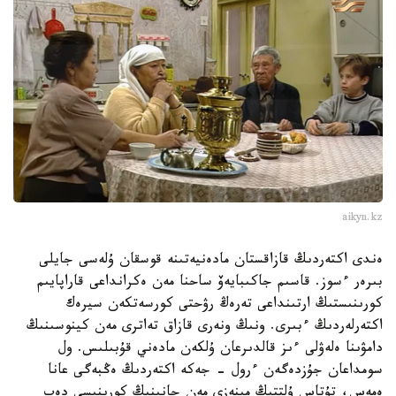
aikyn.kz
ەندى اكتەردىڭ قازاقستان مادەنيەتىنە قوسقان ۇلەسى جايلى
بىرەر ءسوز. قاسىم جاكىبايەۆ ساحنا مەن ەكرانداعى قاراپايىم
كورىنىستىڭ ارتىنداعى تەرەڭ رۋحتى كورسەتكەن سيرەك
اكتەرلەردىڭ ءبىرى. ونىڭ ونەرى قازاق تەاترى مەن كينوسىنىڭ
دامۋىنا ەلەۋلى ءىز قالدىرعان ۇلكەن مادەني قۇبىلىس. ول
سومداعان جۇزدەگەن ءرول - جەكە اكتەردىڭ ەڭبەگى عانا
ەمەس، تۇتاس ۇلتتىڭ مىنەزى مەن جانىنىڭ كورىنىسى دەپ