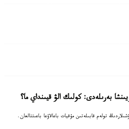
ويىنشا بەرىلەدى: كولىك الۋ قيىنداي ما؟