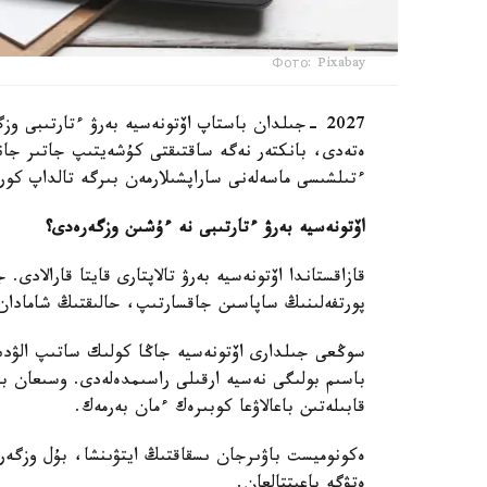
Фото: Pixabay
2027 -جىلدان باستاپ اۆتونەسيە بەرۋ ءتارتىبى وز
ءتىلشىسى ماسەلەنى ساراپشىلارمەن بىرگە تالداپ كور
اۆتونەسيە بەرۋ ءتارتىبى نە ءۇشىن وزگەرەدى؟
قازاقستاندا اۆتونەسيە بەرۋ تالاپتارى قايتا قارالاد
پورتفەلىنىڭ ساپاسىن جاقسارتىپ، حالىقتىڭ شامادان 
سوڭعى جىلدارى اۆتونەسيە جاڭا كولىك ساتىپ الۋدىڭ 
باسىم بولىگى نەسيە ارقىلى راسىمدەلەدى. وسىعان باي
قابىلەتىن باعالاۋعا كوبىرەك ءمان بەرمەك.
ەكونوميست باۋىرجان ىسقاقتىڭ ايتۋىنشا، بۇل وزگەرى
ەتۋگە باعىتتالعان.