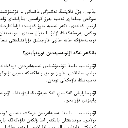
جالپى، بۇل تالاپتىڭ نەگىزگى ماقساتى - تۇتىنۋشىلى
سوڭعى جىلدارى نەسيە بەرۋ كولەمىن ايتارلىقتاي ۇلع
ارتىپ كەلەدى. ەگەر نەسيە بەرۋ كەزىندە ازاماتتاردى
وتكەن بەرەشەكتىڭ ازايۋىنا ىقپال ەتەدى. سوندىقتان
تومەندەتۋگە جانە جالپى قارجىلىق تۇراقتىلىقتى نىع
بانكتەر نەگە اۆتونەسيەدەن قورىقپايدى؟
اۆتونەسيە باسقا تۇتىنۋشىلىق نەسيەلەردەن ەرەكشەل
بولىپ سانالادى. قارىز تولىق وتەلگەنگە دەيىن اۆتو
نەسيەنىڭ تاۋەكەلى تومەن.
پايىزدى قۇرايدى.
اۆتونەسيە - باسقا نەسيەلەردەن ەرەكشەلەنەتىن ءونىم
بولادى. سوندىقتان بانكتەر اسا ۇلكەن تاۋەكەلگە بار