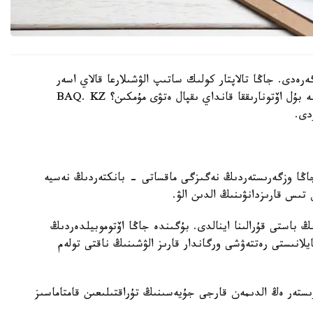
گەرەدى. جاڭا تالاپتار كولىك ساتىپ الۋشىلارعا قالاي اسەر
ەتەدى، بانكتەر نەگە ساقتىقتى كۇشەيتىپ جاتىر جانە بۇل اۆتونارىققا قانداي ىقپال ەتۋى مۇمكىن؟ BAQ. KZ
دى.
ى. جاڭا وزگەرىستەردىڭ نەگىزگى ماقساتى - بانكتەردىڭ نەسيە
تىس قارىزدانۋىنىڭ الدىن الۋ.
باستى قۇرالىنا اينالدى. بۇگىندە جاڭا اۆتوموبيلدەردىڭ
لانىستى رەتتەۋشى ورگاندار قارىز الۋشىنىڭ ناقتى تولەم
ستەر ەڭ الدىمەن قارجى جۇيەسىنىڭ تۇراقتىلىعىن قامتاماسىز