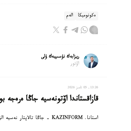
ەكونوميكا
الەم
ريزابەك نۇسىپبەك ۇلى
اۆتور
13:26, 05 تامىز 2026
قازاقستاندا اۆتونەسيە جاڭا ەرەجە ب
استانا. KAZINFORM - جاڭا تالاپتار نەسيە الۋشىلاردىڭ تولەم قابىلەتىن مۇقيات باعالاۋعا باعىتتالعان.