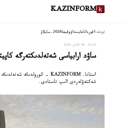
KAZINFORM
ترەند:
اقوردا
تاعايىنداۋ
وقيعا
2026-سايلاۋ
14:22, 08 قاڭتار 2026
ساۋد ارابياسى شەتەلدىكتەرگە كاپيت
استانا. KAZINFORM - كورولدىك ش
شەكتەۋلەردى الىپ تاستادى.