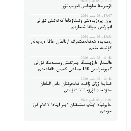
19:10, 05 تامىز 2026
قۇمىرسقا ساۋداسى قىزىپ تۇر
17:07, 05 تامىز 2026
يران پرەزيدەنتى وتستاۆكاعا كەتەتىنى تۋرالى
اقپاراتتى جوققا شىعاردى
13:56, 05 تامىز 2026
رەسەيدە شەتەلدىكتەرگە ارنالعان جاڭا ەرەجەلەر
كۇشىنە ەندى
13:42, 05 تامىز 2026
عالىمدار دارۆيننىڭ جىرتقىش وسىمدىك تۋرالى
گيپوتەزاسىن 150 جىلدان كەيىن دالەلدەدى
12:42, 05 تامىز 2026
قىتايدا ۇزاق ۋاقىت تەلەفوننان باس الماعان
ستۋدەنت اۋرۋحاناعا ءتۇستى
10:06, 05 تامىز 2026
جاپونيادا اپتاپ ىستىقتان ءبىر اپتادا 7 ادام كوز
جۇمدى