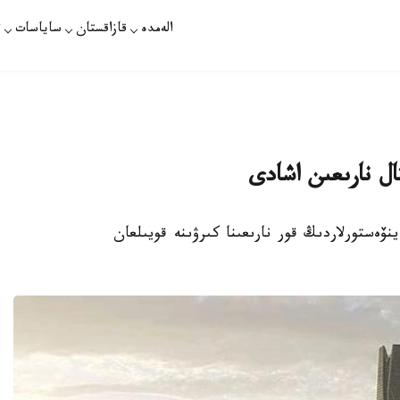
الەمدە
قازاقستان
ساياسات
ت
ال نارىعىن اشادى
ەتەلدىك ينۆەستورلاردىڭ قور نارىعىنا كىرۋىنە قويىلعان