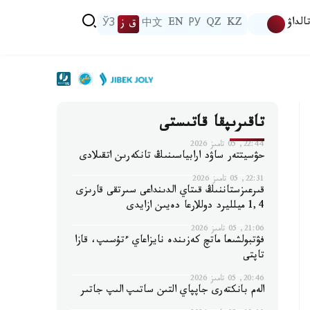
الداۋ
KZ
QZ
РУ
EN
中文
ق ز
ЎЗ
تاقىرىپقا قاتىستى
22:44, 05 تامىز 2026
حۋسيتتەر ساۋد ارابياسىنىڭ تانكەرىن اتقىلادى
22:31, 05 تامىز 2026
قىرعىزستاننىڭ قىتاي الدىنداعى سىرتقى قارىزى
1,4 ميلليرد دوللارعا دەيىن ازايدى
21:06, 05 تامىز 2026
فۋتبولشىعا ماتچ كەزىندە نايزاعاي ءتۇسىپ، قازا
تاپتى
20:46, 05 تامىز 2026
الەم بانكتەرى جاپپاي التىن ساتىپ الىپ جاتىر