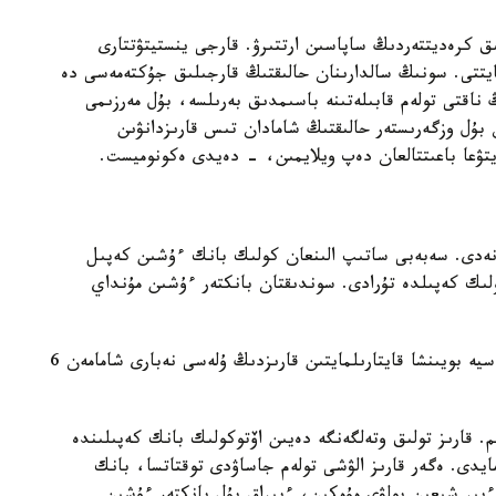
ق كرەديتتەردىڭ ساپاسىن ارتتىرۋ. قارجى ينستيتۋتتارى
ايتتى. سونىڭ سالدارىنان حالىقتىڭ قارجىلىق جۇكتەمەسى دە
ڭ ناقتى تولەم قابىلەتىنە باسىمدىق بەرىلسە، بۇل مەرزىمى
 بۇل وزگەرىستەر حالىقتىڭ شامادان تىس قارىزدانۋىن
ايتۋعا باعىتتالعان دەپ ويلايمىن، - دەيدى ەكونوميست.
ەنەدى. سەبەبى ساتىپ الىنعان كولىك بانك ءۇشىن كەپىل
كولىك كەپىلدە تۇرادى. سوندىقتان بانكتەر ءۇشىن مۇنداي
اۆتوساراپشى الەكسەي الەكسەيەۆتىڭ ايتۋىنشا، اۆتونەسيە بويىنشا قايتارىلمايتىن قارىزدىڭ ۇلەسى نەبارى شامامەن 6
. قارىز تولىق وتەلگەنگە دەيىن اۆتوكولىك بانك كەپىلىندە
مايدى. ەگەر قارىز الۋشى تولەم جاساۋدى توقتاتسا، بانك