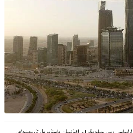
كاپيتال تارتۋ جۇمىستارىن العا جىلجىتۋ ءۇشىن ساۋد ارابياسى وسى جىلدىڭ 1- اقپانىنان باستاپ ەل تاريحىنداعى