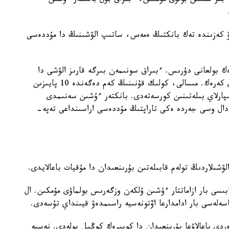
 ءبىر شىعىن بولۋى مۇمكىن، ءبىراق بۇل بانكتەر ءۇشىن
ۋ كەزىندە تەك بانكتىڭ ەمەس، ساتىپ الۋشىنىڭ دا مۇددەسى
ك بولعانى دۇرىس. ءبىراق سونىمەن بىرگە قارىز الۋشى دا
نەسيەنى وتەۋگە شاماسى جەتەتىنىن ناقتى ءتۇسىنۋى كەرەك. مىسالى، كولىك قۇنىنىڭ كەم دەگەندە 10 پايىزىن
ارلاي بىلەتىنىن كورسەتەدى. بانكتەر ءۇشىن سەنىمدى
ال وسى جەردە ەكى تاراپتىڭ مۇددەسى اراسىنداعى تەپە-
لۋشىلاردىڭ تولەم قابىلەتىن بۇرىنعىدان دا مۇقيات باعالايدى.
بىسى بار ازاماتتار ءۇشىن ۇلكەن وزگەرىس بولماۋى مۇمكىن. ال
سەلەسى بار ادامدارعا اۆتونەسيە راسىمدەۋ قيىنداي تۇسەدى.
ردى باعالاۋعا بۇرىنعىدان دا كوبىرەك كوڭىل بولەدى. نەسيە