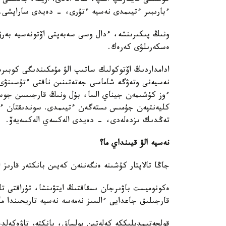
كولىكتى قايتارىپ الىپ، ساتا الادى. ارينە، بەلگىلى
ءبارىبىر ءتيىمدى نەسيە ءتۇرى، - دەيدى ساراپشى.
ونىڭ پىكىرىنشە، ءدال وسى سەبەپتى اۆتونەسيە بەر
ەسكەرىلۋى كەرەك.
ادامداردىڭ اۆتوكولىك ساتىپ الۋ مۇمكىندىگى كوبىرە
ءوز كۇشىمەن جيناي السا، بۇل ونىڭ قارجىسىن جوسپ
كليەنتپەن جۇمىس ىستەگەن ءتيىمدى. سوندىقتان ءد
تەڭدىك ىزدەلەدى، - دەيدى الەكسەي الەكسەيەۆ.
نەسيە الۋ قيىنداي ما؟
جاڭا تالاپتار كۇشىنە ەنگەننەن كەيىن بانكتەر قارىز ا
ەكونوميست باۋىرجان ىسقاقتىڭ ايتۋىنشا، تۇراقتى تا
قارجىلىق جاعدايى ءالسىز نەمەسە نەسيە تاريحىندا ما
قولجەتىمدىلىككە كەلەتىن بولساق، بانكتەر تاۋەكەلدە