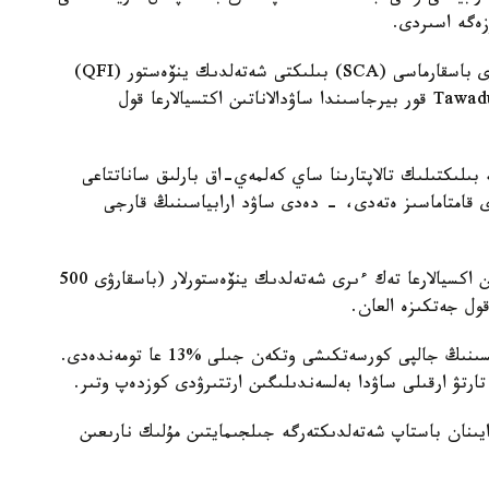
زەگە اسىردى.
ناقتىراق ايتقاندا، ساۋد ارابياسىنىڭ كاپيتال نارىقتارى باسقارماسى (SCA) بىلىكتى شەتەلدىك ينۆەستور (QFI)
رەجيمىن جويىپ، بارلىق شەتەلدىك ينۆەستورلارعا Tawadul قور بيرجاسىندا ساۋدالاناتىن اكتسيالارعا قول
جيمىن جويادى جانە بىلىكتىلىك تالاپتارىنا ساي كەلمەي-اق بارلىق ساناتتاعى
ى قامتاماسىز ەتەدى، - دەدى ساۋد ارابياسىنىڭ قارجى
تۇزەتۋلەرگە دەيىن Tawadul بيرجاسىندا ساۋدالاناتىن اكسيالارعا تەك ءىرى شەتەلدىك ينۆەستورلار (باسقارۋى 500
قول جەتكىزە العان.
Gulf News مالىمەتى بويىنشا، Tawadul قور يندەكسىنىڭ جالپى كورسەتكىشى وتكەن جىلى %13 عا تومەندەدى.
ارتۋ ارقىلى ساۋدا بەلسەندىلىگىن ارتتىرۋدى كوزدەپ وتىر.
يىنان باستاپ شەتەلدىكتەرگە جىلجىمايتىن مۇلىك نارىعىن