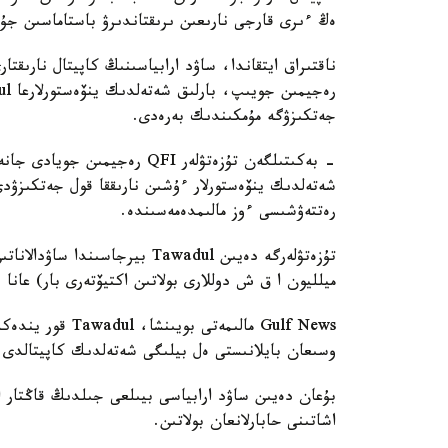
ەڭ ءىرى قارجى نارىعىن ىرىقتاندىرۋ باستاماسىن جۇ
جەتكىزۋگە مۇمكىندىك بەرەدى.
- بەكىتىلگەن تۇزەتۋلەر QFI رە
شەتەلدىك ينۆەستورلار ءۇشىن نارىققا قول جەتكىزۋد
رەتتەۋشىسى ءوز مالىمدەمەسىندە.
ميلليون ا ق ش دوللارى بولاتىن اكتيۆتەرى بار) عانا 
وسىعان بايلانىستى ەل بيلىگى شەتەلدىك كاپيتالدى ت
بۇعان دەيىن ساۋد ارابياسى بيىلعى جىلدىڭ قاڭتار ا
اشاتىنى حابارلانعان بولاتىن.