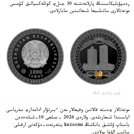
رەسپۋبليكاسىنىڭ پارلامەنتىنە 30 جىل» كوللەكسيالىق كۇمىس
مونەتالارى ساتىلىمعا شىعاتىنىن حابارلادى.
فوتو: ۇلتتىق بانك
مونەتالار «ەستە قالاتىن وقيعالار مەن ءبىرتۋار ادامدار» سەرياسى
اياسىندا شىعارىلدى. ولاردى 2026 -جىلعى 10-شىلدەدەن
باستاپ ۇلتتىق بانكتىڭ kazcoins ينتەرنەت-دۇكەنى ارقىلى
ساتىپ الۋعا بولادى.