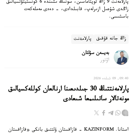
پارلامەنت 9 زاڭ توپتاماسىن، سونىڭ ىشىندە 6 كونستيتۋتسيالىق
زاڭدى شۇعىل ازىرلەپ، قابىلدادى، - دەدى مەملەكەت
باسشىسى.
زاڭ جانە قۇقىق
پارلامةنت
بەيسەن سۇلتان
اۆتور
09:40, 09 شىلدە 2026
پارلامەنتتىڭ 30 جىلدىعىنا ارنالعان كوللەكسيالىق
مونەتالار ساتىلىمعا شىعادى
استانا. KAZINFORM - قازاقستان ۇلتتىق بانكى «قازاقستان