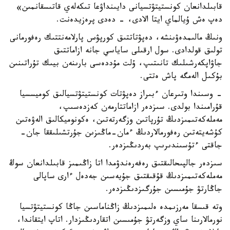
قابىلدانعان كونستيتۋتسيانى دايىنداۋعا تىكەلەي قاتىسقانمىن»
دەپ ەش ۇيالماي ايتا الادى، - دەدى پرەزيدەنت.
ونىڭ مالىمدەۋىنشە، دەپۋتاتتىق كورپۋس پارلامەنتتىك رەفورمانى
تولىق قولدادى. سول ارقىلى ساياسي جانە ازاماتتىق
جاۋاپكەرشىلىك تانىتىپ، ۇلت مۇددەسى بارىنەن بيىك تۇراتىنىن
بۇكىل الەمگە پاش ەتتى.
- وسىندا وتىرعان ءبىراز دەپۋتات كونستيتۋتسيالىق كوميسسيا
قۇرامىندا بولدى. سىزدەر ازاماتتارمەن كەزدەسىپ،
مەملەكەتىمىزدىڭ تۇرپاتىن وزگەرتەتىن، ەكونوميكالىق الەۋەتىن
كۇشەيتەتىن رەفورمالاردىڭ ءمان-ماڭىزىن جۇرتشىلىققا جان-
جاقتى ءتۇسىندىرىپ بەردىڭىزدەر.
سىزدەر جالپىحالىقتىق رەفەرەندۋمدا اتا زاڭىمىز قابىلدانعان سوڭ
مەملەكەتىمىزدىڭ قۇقىقتىق جۇيەسىن جەدەل ءارى ساپالى
جاڭارتۋ جۇمىسىن جۇرگىزدىڭىزدەر.
وتە قىسقا مەرزىمدە ەلىمىزدىڭ زاڭناماسىن جاڭا كونستيتۋتسيا
نورمالارىنا ساي وزگەرتۋ جۇمىسىن اتقاردىڭىزدار. اتاپ ايتقاندا،