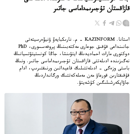
قازاقستان تۇجىرىمداماسى جاتىر
استانا. KAZINFORM - م. نارىكبايەۆ ۋنيۆەرسيتەتى
جانىنداعى قۇقىق جوعارى مەكتەبىنىڭ پروفەسسورى، PhD
دوكتورى مارات احماديدىڭ ايتۋىنشا، جاڭا كونستيتۋتسيانىڭ
نەگىزىندە ادىلەتتى قازاقستان تۇجىرىمداماسى جاتىر. ونىڭ
باستى وزەگى - ادىلەتتىلىك قاعيداتىن ورنىقتىرىپ، ادام
قۇقىقتارىن قورعاۋ مەن مەملەكەتتىك ورگانداردىڭ
جاۋاپكەرشىلىگىن كۇشەيتۋ.