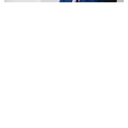
فوتو: مارات احماديدىڭ جەكە مۇراعاتىنان
- اتا زاڭنىڭ قاعيدالارى ەندى بارلىق زاڭناماعا، قۇقىق
جۇيەسىنە جانە ازاماتتاردىڭ كۇندەلىكتى ومىرىنە تىكەلەي ىقپال
ەتەدى. بۇل جاڭا زاڭ قابىلداۋمەن قاتار، قولدانىستاعى قۇقىقتىق
ينستيتۋتتاردى كونستيتۋتسيالىق قۇندىلىقتارعا سايكەستەندىرۋدى
تالاپ ەتەدى، - دەيدى پروفەسسور.
ساراپشىنىڭ سوزىنشە، كونستيتۋتسيانىڭ ماڭىزدى
جاڭاشىلدىقتارىنىڭ ءبىرى - مەملەكەتتىك بيلىكتىڭ باستى
ماقساتى ازاماتقا قىزمەت ەتۋ ەكەنىن ناقتىلاي ءتۇسۋى. وسىعان
سايكەس ازاماتتاردىڭ قۇقىقتارىن قورعاۋ تەتىكتەرى دە ەداۋىر
كۇشەيتىلگەن.