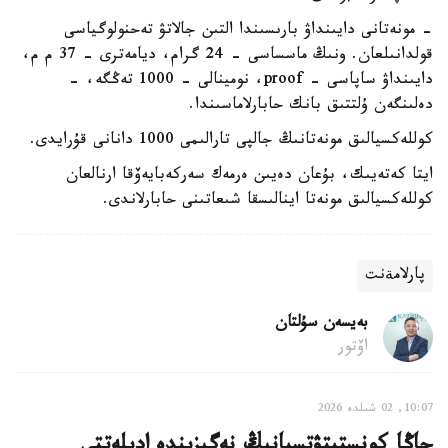
- مونەتانى دايىنداۋ بارىسىندا التىن جالاتۋ تەحنولوگياسى
قولدانىلعان. ونىڭ ماسساسى - 24 گرام، ديامەترى - 37 م م،
دايىنداۋ ساپاسى – proof، نومينالى - 1000 تەڭگە، -
دەلىنگەن ۇلتتىق بانك حابارلاماسىندا.
كوللەكسيالىق مونەتانىڭ جالپى تارالىمى 1000 دانانى قۇرايدى.
ايتا كەتەيىك، بۇعان دەيىن ەرمەك سەركەبايەۆقا ارنالعان
كوللەكسيالىق مونەتا اينالىسقا شىعاتىنى حابارلاندى.
پارلامةنت
بەيسەن سۇلتان
اۆتور
10:07, 02 شىلدە 2026
جاڭا كونستيتۋتسيانىڭ نەگىزىندە ادىلەتتى