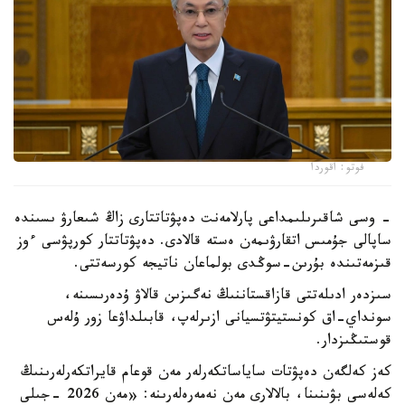
فوتو: اقوردا
- وسى شاقىرىلىمداعى پارلامەنت دەپۋتاتتارى زاڭ شىعارۋ ىسىندە
ساپالى جۇمىس اتقارۋىمەن ەستە قالادى. دەپۋتاتتار كورپۋسى ءوز
قىزمەتىندە بۇرىن-سوڭدى بولماعان ناتيجە كورسەتتى.
سىزدەر ادىلەتتى قازاقستاننىڭ نەگىزىن قالاۋ ۇدەرىسىنە،
سونداي-اق كونستيتۋتسيانى ازىرلەپ، قابىلداۋعا زور ۇلەس
قوستىڭىزدار.
كەز كەلگەن دەپۋتات ساياساتكەرلەر مەن قوعام قايراتكەرلەرىنىڭ
كەلەسى بۋىنىنا، بالالارى مەن نەمەرەلەرىنە: «مەن 2026 -جىلى