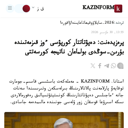
KAZINFORM
ق ز
ترەند:
2026-سايلاۋ
وقيعا
تاعايىنداۋ
اقوردا
13:55, 30 ماۋسىم 2026
پرەزيدەنت: دەپۋتاتتار كورپۋسى ءوز قىزمەتىندە
بۇرىن-سوڭدى بولماعان ناتيجە كورسەتتى
استانا. KAZINFORM - مەملەكەت باسشىسى قاسىم-جومارت
توقايەۆ پارلامەنت پالاتالارىنىڭ بىرلەسكەن وتىرىسىندا سەنات
جانە ءماجىلىس دەپۋتاتتارىنىڭ كونستيتۋتسيالىق رەفورمالاردى
ىسكە اسىرۋعا قوسقان زور ۇلەسى جونىندە مالىمدەمە جاسادى.