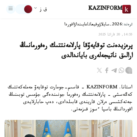
KAZINFORM
ق ز
ترەند:
2026-سايلاۋ
وقيعا
تاعايىنداۋ
اقوردا
14:55, 20 قاراشا 2025
پرەزيدەنت توقايەۆقا پارلامەنتتىك رەفورمانىڭ
ارالىق ناتيجەلەرى باياندالدى
استانا. KAZINFORM - قاسىم-جومارت توقايەۆ مەملەكەتتىك
كەڭەسشى - پارلامەنتتىك رەفورما جونىندەگى جۇمىس توبىنىڭ
جەتەكشىسى ەرلان قاريندى قابىلدادى، دەپ حابارلايدى
اقوردانىڭ باسپا ءسوز قىزمەتى.