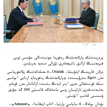
فوتو: اقوردا
پرەزيدەنتكە پارلامەنتتىك رەفورما جونىندەگى جۇمىس توبى
قىزمەتىنىڭ ارالىق ناتيجەلەرى تۋرالى ەسەپە بەرىلدى.
ەرلان قاريننىڭ ايتۋىنشا، e-Otinish مەملەكەتتىك پلاتفورماسى
مەن Egov سەرۆيسىندە «پارلامەنتتىك رەفورما» ارنايى ءبولىمى
ىسكە قوسىلعالى بەرى ءبىر ايدىڭ ىشىندە ازاماتتار مەن قوعام
بەلسەندىلەرى تاراپىنان وسى ماسەلەگە قاتىستى 300 گە جۋىق
ۇسىنىس كەلىپ ءتۇستى.
بۇدان بولەك، 6 ساياسي پارتيا، اتاپ ايتقاندا، «Amanat»،