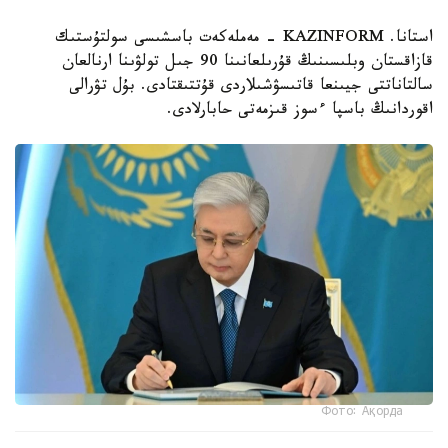
استانا. KAZINFORM - مەملەكەت باسشىسى سولتۇستىك
قازاقستان وبلىسىنىڭ قۇرىلعانىنا 90 جىل تولۋىنا ارنالعان
سالتاناتتى جيىنعا قاتىسۋشىلاردى قۇتتىقتادى. بۇل تۋرالى
اقوردانىڭ باسپا ءسوز قىزمەتى حابارلادى.
Фото: Ақорда