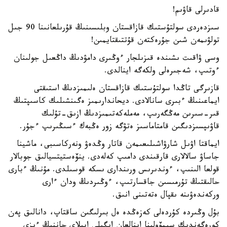
قادىرلى قاۋىم!
سىزدەردى سولتۇستىك قازاقستان وبلىسىنىڭ قۇرىلعانىنا 90 جىل
تولۋىمەن شىن جۇرەكتەن قۇتتىقتايمىن!
وسى ۋاقىت ىشىندە قىزىلجار ءوڭىرى دامۋدىڭ داڭعىل جولىنان
ءوتىپ، شەجىرەلى ولكەگە اينالدى.
قازىرگى تاڭدا سولتۇستىك قازاقستان ەلىمىزدىڭ استىقتى
ايماعىنىڭ ءبىرى سانالادى. ديحاندارىمىز ەگىنشىلىك كاسىپتىڭ
قىر-سىرىن مەڭگەرىپ، مەملەكەتىمىزدىڭ ازىق-تۇلىك
قاۋىپسىزدىگىن قامتاماسىز ەتۋگە زور ەڭبەك ءسىڭىرىپ ءجۇر.
ايماقتا اۋىل شارۋاشىلىعىمەن قاتار وڭدەۋ ونەركاسىبى، ماشينا
جاساۋ سالالارى قارقىندى دامىپ كەلەدى. ينۆەستيتسيالىق جوبالار
قولعا الىنىپ، ءوندىرىس ورىندارى ىسكە قوسىلدى. مۇنىڭ ءبارى
حالىقتىڭ تۇرمىسىن جاقسارتىپ، ءوڭىردىڭ ودان ءارى
وركەندەۋىنە ىقپال ەتەتىنى انىق.
بۇل وڭىردە كۇردەلى كەزەڭدە ەل بىرلىگىن ساقتاپ، دانالىق پەن
كورەگەندىك سيمۆولىنا اينالعان ايگىلى ابىلاي حاننىڭ ءىزى