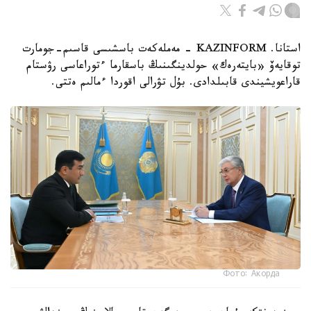
استانا. KAZINFORM - مەملەكەت باسشىسى قاسىم-جومارت
توقايەۆ «بايتەرەك» حولدينگىنىڭ باسقارما ءتوراعاسى رۋستام
قاراعويشيندى قابىلدادى. بۇل تۋرالى اقوردا ءمالىم ەتتى.
Фото: Акорда