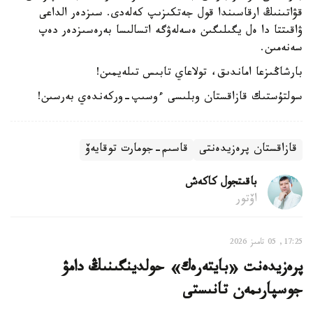
قۋاتىنىڭ ارقاسىندا قول جەتكىزىپ كەلەدى. سىزدەر الداعى
ۋاقىتتا دا ەل يگىلىگىن ەسەلەۋگە اتسالىسا بەرەسىزدەر دەپ
سەنەمىن.
بارشاڭىزعا اماندىق، تولاعاي تابىس تىلەيمىن!
سولتۇستىك قازاقستان وبلىسى ءوسىپ-وركەندەي بەرسىن!
قازاقستان پرەزيدەنتى
قاسىم-جومارت توقايەۆ
باقىتجول كاكەش
اۆتور
17:25, 05 تامىز 2026
پرەزيدەنت «بايتەرەك» حولدينگىنىڭ دامۋ
جوسپارىمەن تانىستى