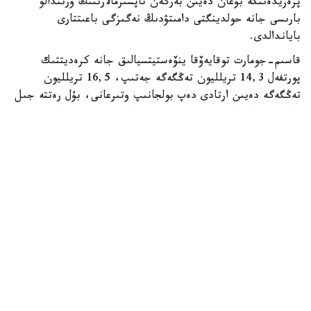
پرەزيدەنتكە بۇعان دەيىن بەرگەن تاپسىرمالارىنىڭ ورىندالۋ
بارىسى جانە حولدينگتى دامىتۋدىڭ نەگىزگى باعىتتارى
باياندالدى.
قاسىم-جومارت توقايەۆقا ينۆەستيتسيالىق جانە كرەديتتىك
پورتفەل 14,3 تريلليون تەڭگەگە جەتىپ، 16,5 تريلليون
تەڭگەگە دەيىن ارتادى دەپ بولجانىپ وتىرعانى، بۇل رەتتە جىل
سايىنعى تازا پايدا كولەمى 400 ميلليارد تەڭگەدەن اساتىنى
جونىندە مالىمەت بەرىلدى.
- 2025 -جىلدىڭ قورىتىندىسى بويىنشا حولدينگتىڭ
قولداۋىمەن 77,5 مىڭ، سونىڭ ىشىندە كەزەكتە تۇرعان 11,6
مىڭ وتباسى باسپانامەن قامتاماسىز ەتىلدى. وتكەن جىلى 77
ءىرى جوبا مەن شاعىن جانە ورتا بيزنەسكە ارنالعان 27,4 مىڭ
جوبا قارجىلاندىرىلىپ، ەكسپورتقا تاۋار شىعاراتىن 131
كاسىپكەرگە قولداۋ كورسەتىلدى. اۋىلشارۋاشىلىق تاۋارلارىن
وندىرەتىن 7,2 مىڭ اگروقۇرىلىم كوكتەمگى ەگىس جۇمىستارىن
جۇرگىزۋ ءۇشىن 11,4 مىڭ تەحنيكانى ليزينگكە الدى، —
دەلىنگەن حابارلامادا.