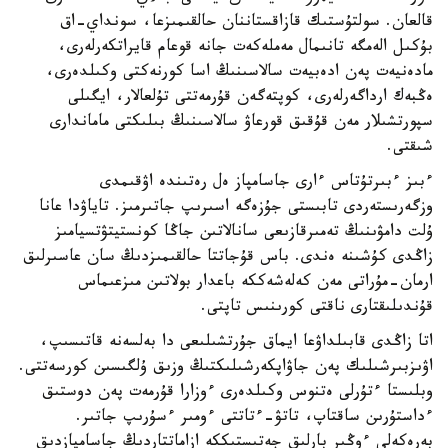
قالعان. سولتۇستىك قازاقستاننان حالقىمىزعا، سونداي-اق
بۇكىل الەمگە تانىمال مەملەكەت جانە قوعام قايراتكەرلەرى،
مادەنيەت پەن ادەبيەت سالاسىنىڭ اسا كورنەكتى وكىلدەرى،
ەڭبەك ارداگەرلەرى، كوپتەگەن قۇرمەتتى تۇلعالار، ايگىلى
سپورتشىلار مەن قۇقىق قورعاۋ سالاسىنىڭ بىلىكتى ماماندارى
شىقتى.
ءبىز ءبىرتۇتاس ءارى جاسامپاز ەل رەتىندە اۋقىمدى
وزگەرىستەردى تابىستى جۇزەگە اسىرىپ جاتىرمىز. تاياۋدا عانا
ۇلت دامۋىنىڭ تەمىرقازىعى سانالاتىن جاڭا كونستيتۋتسيامىز
زاڭدى كۇشىنە ەندى. باس قۇجاتتا حالقىمىزدىڭ سان عاسىرلىق
ارمان-مۇراتى مەن كەلەشەككە باعدار بولاتىن مىزعىماس
قۇندىلىقتارى ناقتى كورىنىس تاپتى.
اتا زاڭدى قابىلداۋعا ايماق جۇرتشىلىعى دا بەلسەنە قاتىسىپ،
اۋىزبىرشىلىك پەن جاۋاپكەرشىلىكتىڭ وزىق ۇلگىسىن كورسەتتى.
وبلىستا ءتۇرلى ەتنوس وكىلدەرى ءوزارا قۇرمەت پەن دوستىق
ءداستۇرىن ساقتاپ، تاتۋ-ءتاتتى ءومىر ءسۇرىپ جاتىر.
بەرەكەلى ءوڭىر بارلىق جەتىستىككە ازاماتتاردىڭ جاسامپازدىق