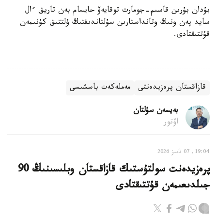
بۇدان بۇرىن قاسىم-جومارت توقايەۆ حايسام بەن تاريق ءال
سايد پەن ونىڭ وتانداستارىن سۇلتاندىقتىڭ ۇلتتىق كۇنىمەن
قۇتتىقتادى.
قازاقستان پرەزيدەنتى
مەملەكەت باسشىسى
بەيسەن سۇلتان
اۆتور
19:04, 07 تامىز 2026
پرەزيدەنت سولتۇستىك قازاقستان وبلىسىنىڭ 90
جىلدىعىمەن قۇتتىقتادى