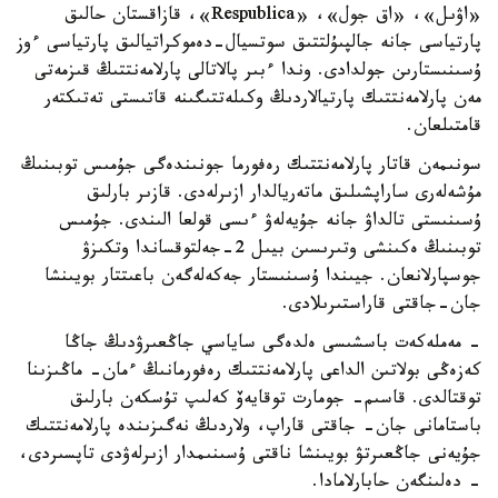
«اۋىل»، «اق جول»، «Respublica»، قازاقستان حالىق
پارتياسى جانە جالپىۇلتتىق سوتسيال-دەموكراتيالىق پارتياسى ءوز
ۇسىنىستارىن جولدادى. وندا ءبىر پالاتالى پارلامەنتتىڭ قىزمەتى
مەن پارلامەنتتىك پارتيالاردىڭ وكىلەتتىگىنە قاتىستى تەتىكتەر
قامتىلعان.
سونىمەن قاتار پارلامەنتتىك رەفورما جونىندەگى جۇمىس توبىنىڭ
مۇشەلەرى ساراپشىلىق ماتەريالدار ازىرلەدى. قازىر بارلىق
ۇسىنىستى تالداۋ جانە جۇيەلەۋ ءىسى قولعا الىندى. جۇمىس
توبىنىڭ ەكىنشى وتىرىسىن بيىل 2-جەلتوقساندا وتكىزۋ
جوسپارلانعان. جيىندا ۇسىنىستار جەكەلەگەن باعىتتار بويىنشا
جان-جاقتى قاراستىرىلادى.
- مەملەكەت باسشىسى ەلدەگى ساياسي جاڭعىرۋدىڭ جاڭا
كەزەڭى بولاتىن الداعى پارلامەنتتىك رەفورمانىڭ ءمان- ماڭىزىنا
توقتالدى. قاسىم- جومارت توقايەۆ كەلىپ تۇسكەن بارلىق
باستامانى جان- جاقتى قاراپ، ولاردىڭ نەگىزىندە پارلامەنتتىك
جۇيەنى جاڭعىرتۋ بويىنشا ناقتى ۇسىنىمدار ازىرلەۋدى تاپسىردى،
- دەلىنگەن حابارلامادا.