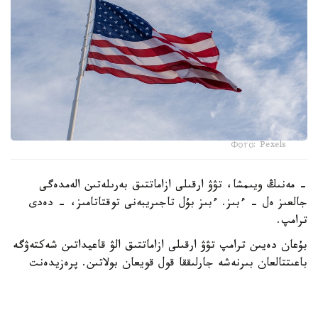
Фото: Pexels
- مەنىڭ ويىمشا، تۋۋ ارقىلى ازاماتتىق بەرىلەتىن الەمدەگى
جالعىز ەل - ءبىز. ءبىز بۇل تاجىريبەنى توقتاتامىز، - دەدى
ترامپ.
بۇعان دەيىن ترامپ تۋۋ ارقىلى ازاماتتىق الۋ قاعيداتىن شەكتەۋگە
باعىتتالعان بىرنەشە جارلىققا قول قويعان بولاتىن. پرەزيدەنت
اكىمشىلىگىنىڭ وكىلى ستيۆەن ميللەردىڭ ايتۋىنشا، ولاردىڭ
ءبىرى «بوسانۋ تۋريزمى» دەپ اتالاتىن تاجىريبەگە تىيىم سالۋعا
قاتىستى.