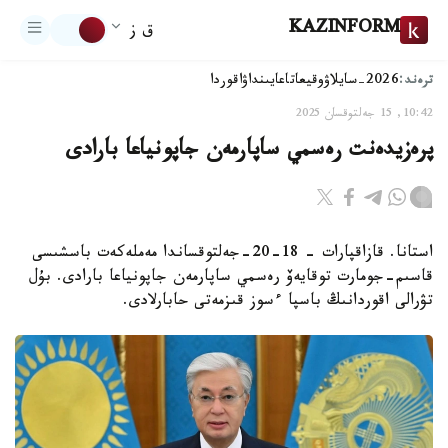
KAZINFORM
ق ز
ترەند:
2026-سايلاۋ
وقيعا
تاعايىنداۋ
اقوردا
10:42, 15 جەلتوقسان 2025
پرەزيدەنت رەسمي ساپارمەن جاپونياعا بارادى
استانا. قازاقپارات - 18-20-جەلتوقساندا مەملەكەت باسشىسى
قاسىم-جومارت توقايەۆ رەسمي ساپارمەن جاپونياعا بارادى. بۇل
تۋرالى اقوردانىڭ باسپا ءسوز قىزمەتى حابارلادى.