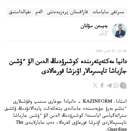
سىرتقى ساياسات
قازاقستان پرەزيدەنتى
الەم
ىقپالداستىق
بەيسەن سۇلتان
اۆتور
22:46, 07 تامىز 2026
دانيا مەكتەپتەرىندە كوشىرۋدىڭ الدىن الۋ ءۇشىن
جازباشا تاپسىرمالار اۋىزشا قورعالادى
استانا. KAZINFORM - دانيادا جوعارى سىنىپ وقۋشىلارى
ءبىلىم بەرۋ جۇيەسىندە جاساندى ينتەللەكت پايدالانۋدىڭ ۇلتتىق
ستراتەگياسى اياسىندا كوشىرۋدىڭ الدىن الۋ ءۇشىن جازباشا
تاپسىرمالاردى اۋىزشا قورعاۋى كەرەك، دەپ حابارلايدى The
Guardian.