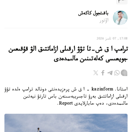
باقىتجول كاكەش
اۆتور
17:08, 07 تامىز 2026
ترامپ ا ق ش-تا تۋۋ ارقىلى ازاماتتىق الۋ قۇقىعىن
جويعىسى كەلەتىنىن مالىمدەدى
استانا. kazinform - ا ق ش پرەزيدەنتى دونالد ترامپ ەلدە تۋۋ
ارقىلى ازاماتتىق بەرۋ تاجىريبەسىنەن باس تارتۋ نيەتىن
مالىمدەدى، دەپ حابارلايدى Report.