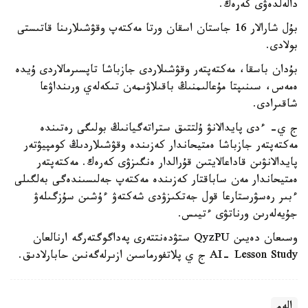
دالەلدەۋى كەرەك.
بۇل شارالار 16 جاستان اسقان ورتا مەكتەپ وقۋشىلارىنا قاتىستى
بولادى.
بۇدان باسقا، مەكتەپتەر وقۋشىلاردى جازباشا تاپسىرمالاردى ۇيدە
ەمەس، سىنىپتا مۇعالىمنىڭ باقىلاۋىمەن تىكەلەي ورىنداۋعا
شاقىرادى.
ج ي- ءدى پايدالانۋ ۇلتتىق ستراتەگيانىڭ بولىگى رەتىندە
مەكتەپتەر جازباشا ەمتيحاندار كەزىندە وقۋشىلاردىڭ كومپيۋتەر
پايدالانۋىن قاداعالايتىن قۇرالدار ەنگىزۋى كەرەك. مەكتەپتەر
ەمتيحاندار مەن ساباقتار كەزىندە مەكتەپ جەلىسىندەگى بەلگىلى
ءبىر رەسۋرستارعا قول جەتكىزۋدى شەكتەۋ ءۇشىن سۇزگىلەۋ
جۇيەلەرىن ورناتۋى ءتيىس.
وسىعان دەيىن QyzPU ستۋدەنتتەرى پەداگوگتەرگە ارنالعان
AI- Lesson Study ج ي پلاتفورماسىن ازىرلەگەنىن حابارلادىق.
الەم