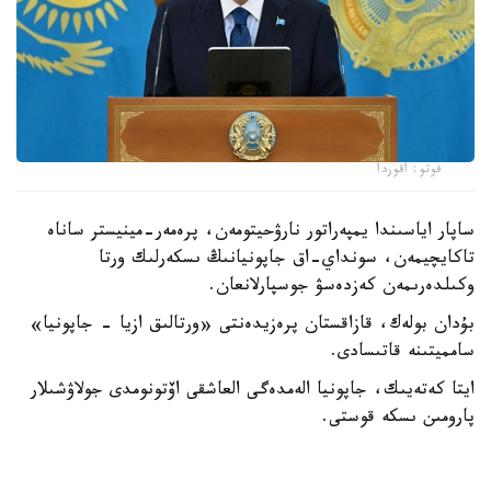
فوتو: اقوردا
ساپار اياسىندا يمپەراتور نارۋحيتومەن، پرەمەر-مينيستر ساناە
تاكايچيمەن، سونداي-اق جاپونيانىڭ ىسكەرلىك ورتا
وكىلدەرىمەن كەزدەسۋ جوسپارلانعان.
بۇدان بولەك، قازاقستان پرەزيدەنتى «ورتالىق ازيا - جاپونيا»
سامميتىنە قاتىسادى.
ايتا كەتەيىك، جاپونيا الەمدەگى العاشقى اۆتونومدى جولاۋشىلار
پارومىن ىسكە قوستى.