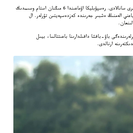
قازاقستان وسىمدىكتەر دۇنيەسىنە باي ەلدەردىڭ ءبىرى سانالادى. رەسپۋبليكا اۋماعىندا 6 مىڭنان استام وسىمدىك
- ەندەميك، ياعني الەمنىڭ ەشبىر جەرىندە كەزدەسپەيتىن تۇرلەر. ال
ەرىندەگى باۋ-باقشا داقىلدارىنا باعىتتالسا، بيىل
كتەرىنە ارنالدى.