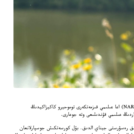
جاپونيانىڭ ۇلتتىق اگرارلىق زەرتتەۋلەر ۇيىمىنىڭ (NARO) اعا عىلىمي قىزمەتكەرى توموحيرو كاكيزاكيدىڭ
داردىڭ عىلىمي قۇندىلىعى وتە جوعارى.
 ءبىز 50 قۇندى گەنەتيكالىق رەسۋرستى جيناي الدىق. بۇل كورسەتكىش جوسپارلانعان