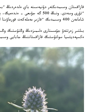
ءتۇرى وسەدى. ونىڭ 500 گە جۋىعى 
شامامەن 400 وسىمدىك ءقازىر مەملەكەت قورعاۋىنا الىنعان.
بىلتىر زەرتتەۋ جۇمىستارى ەلىمىزدىڭ وڭتۇستىك وڭىرل
ەكسپەديتسيا سولتۇستىك قازاقستاننىڭ جابايى وسىمدى