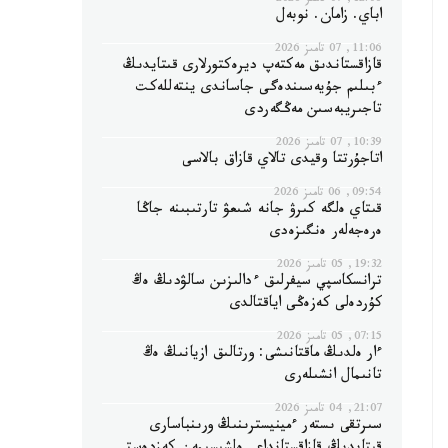
12:06, 07 تامىز 2026
اباي. زامان. نوبەل
11:06, 07 تامىز 2026
قازاقستاندىق مەكتەپ ديرەكتورلارى قىتايدىڭ
ءبىلىم جۇيەسىندەگى جاساندى ينتەللەكت
تاجىريبەسىن مەڭگەردى
10:39, 07 تامىز 2026
اتاجۇرتتا وقيدى تالاي قازاق بالاسى
09:54, 06 تامىز 2026
قىتاي ەلگە كىرۋ جانە شىعۋ تارتىبىنە جاڭا
ەرەجەلەر ەنگىزەدى
19:32, 05 تامىز 2026
ترانسكاسپي سيفرلىق ءدالىزىن سالۋدىڭ ەڭ
كۇردەلى كەزەڭى اياقتالدى
07:15, 05 تامىز 2026
ءار ەلدىڭ ماقتانىشى: ورتالىق ازيانىڭ ەڭ
تانىمال انشىلەرى
21:07, 04 تامىز 2026
سىرتقى ىستەر ءمينيسترىنىڭ ورىنباسارى