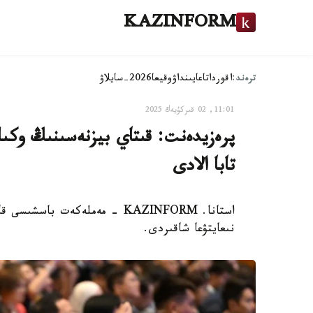
KAZINFORM
ترەند:
اقوردا
تاعايىنداۋ
وقيعا
2026-سايلاۋ
11:01, 02 قىركۇيەك 2025
پرەزيدەنت: قىتاي بيزنەسىنىڭ وكى
تابا الادى
استانا. KAZINFORM - مەملەكەت
نىعايتۋعا شاقىردى.