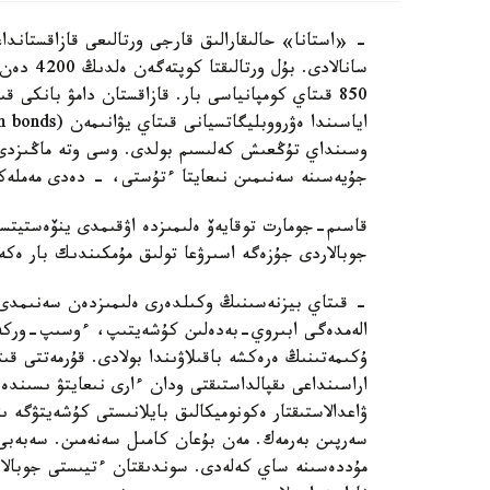
- «استانا» حالىقارالىق قارجى ورتالىعى قازاقستاند
سانالادى
850 قىتاي كومپانياسى بار. قازاقستان دامۋ بانكى
وسىنداي تۇڭعىش كەلىسىم بولدى. وسى وتە ماڭىزدى قا
جۇيەسىنە سەنىمىن نىعايتا ءتۇستى، - دەدى مەملە
قاسىم-جومارت توقايەۆ ەلىمىزدە اۋقىمدى ينۆەستيتسيا
جوبالاردى جۇزەگە اسىرۋعا تولىق مۇمكىندىك بار ەكە
- قىتاي بيزنەسىنىڭ وكىلدەرى ەلىمىزدەن سەنىمدى سە
الەمدەگى ابىروي-بەدەلىن كۇشەيتىپ، ءوسىپ-وركەند
ۇكىمەتىنىڭ ەرەكشە باقىلاۋىندا بولادى. قۇرمەتتى ق
اراسىنداعى ىقپالداستىقتى ودان ءارى نىعايتۋ ىسىندە
ۋاعدالاستىقتار ەكونوميكالىق بايلانىستى كۇشەيتۋگە 
سەرپىن بەرمەك. مەن بۇعان كامىل سەنەمىن. سەبەبى 
مۇددەسىنە ساي كەلەدى. سوندىقتان ءتيىستى جوبالا