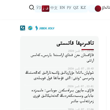
الداۋ
KZ
QZ
РУ
EN
中文
ق ز
ЎЗ
تاقىرىپقا قاتىستى
19:55, 07 تامىز 2026
قازاقستان مەن قىتاي اراسىندا بارىس-كەلىس
ارتتى
18:45, 07 تامىز 2026
شولپان-اتادا ەۋرازيالىق ۇكىمەتارالىق كەڭەستىڭ
وتىرىسى ءوتتى: التى قۇجاتقا قول قويىلدى
13:41, 07 تامىز 2026
قازاق-جاپون بىرلەسكەن جوباسى: ەلىمىزدە
جابايى وسىمدىكتەردىڭ گەنەتيكالىق قورى
زەرتتەلىپ جاتىر