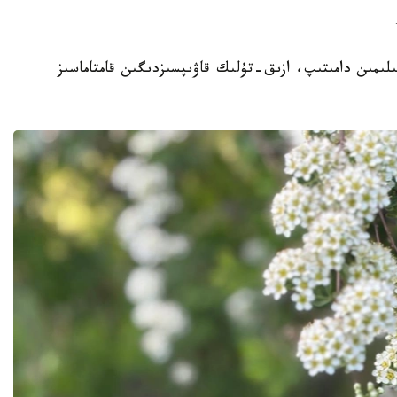
ا سەلەكتسيا عىلىمىن دامىتىپ، ازىق-تۇلىك قاۋىپسىزدىگىن قامتاماسىز