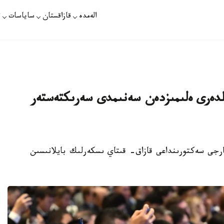
الەمدە
قازاقستان
ساياسات
ت
لدەرى ەلىمىزدەن سەنىمدى سەرىكتەستەر
 باسشىسى قارجى سەكتورىنداعى قازاق- قىتاي ىسكەرلىك بايلانىسىن