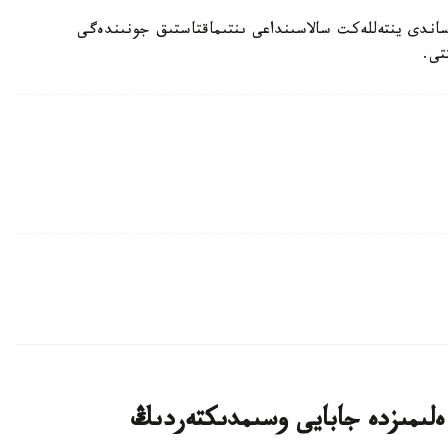
اندى ينتەللەكت سالاسىنداعى ىنتىماقتاستىق جونىندەگى
تى.
لىمىزدە جابايى وسىمدىكتەردىڭ