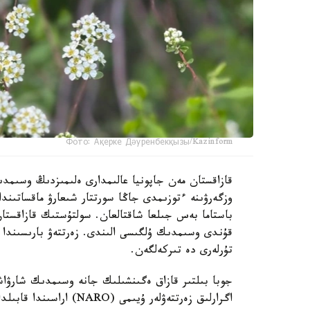
Фото: Ақерке Дәуренбекқызы/Kazinform
قازاقستان مەن جاپونيا عالىمدارى ەلىمىزدىڭ وسىمدى
وزگەرۋىنە ءتوزىمدى جاڭا سورتتار شىعارۋ ماقساتىند
باستاما بەس جىلعا شاقتالعان. سولتۇستىك قازاقستا
قۇندى وسىمدىك ۇلگىسى الىندى. زەرتتەۋ بارىسىندا 
تۇرلەرى دە تىركەلگەن.
جوبا بىلتىر قازاق ەگىنشىلىك جانە وسىمدىك شارۋاش
اگرارلىق زەرتتەۋلەر ۇيىمى (NARO) اراسىندا قابىلدانعان كەلىسىم اياسىندا قولعا الىندى.