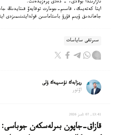
نازارىندا بولادى، - دەدى پرەزيدەنت.
ايتا كەتەيىك، قاسىم-جومارت توقايەۆ قىتايدىڭ جاس
جاھاندىق ۇيىم قۇرۋ باستاماسىن قولدايتىنىمىزدى ايت
سىرتقى ساياسات
ريزابەك نۇسىپبەك ۇلى
اۆتور
13:41, 07 تامىز 2026
قازاق-جاپون بىرلەسكەن جوباسى: ە