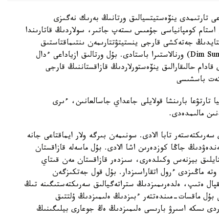
اعى تارتىمدى ينۆەستيتسيالىق ورتانىڭ بەرىك نەگىزى
. بۇل ورتالىقتا كوپتەگەن ەلدىڭ 4200 دەن استام كومپانياسى جۇمىس ىستەپ جاتىر، سولاردىڭ قاتارىندا
 قىتايدىڭ جەتەكشى قارجى ينستيتۋتتارىمەن ىنتىماقتاستىق
اياسىندا ەۋرووبليگاتسيانى قىتاي يۋانىمەن (Dim Sum bonds) ورنالاستىرا باستادى. بۇل ورتالىق ازياداعى ءدال
دام حالىقارالىق ينۆەستورلاردىڭ قازاقستاننىڭ قارجى
كەت باسشىسى
 تارتۋعا بارىنشا قولايلى جاعداي جاسالعانىن، ءىرى
نىن مالىمدەدى.
رىكتەستەر تابا الادى. سونىمەن بىرگە ولار ايماقتاعى جانە
ەۋدىڭ جاڭا كوزدەرىن اشا الادى. بۇل ماسەلە قازاقستان
ىتايلىق بيزنەس وكىلدەرى، سىزدەر قازاقستان مەن قىتاي
 وتە ماڭىزدى ءرول اتقاراسىزدار. بۇل قول جەتكىزگەن
ىقپال ەتىپ، ەلدەرىمىزدىڭ ستراتەگيالىق سەرىكتەستىگىنە تىڭ
بۇل ماقسات-مىندەتتەر ءبىزدىڭ ەلىمىزدىڭ ۇلتتىق
ردى ىسكە اسىرۋ بارىسى ەلىمىزدىڭ ەڭ جوعارى بيلىگىنىڭ