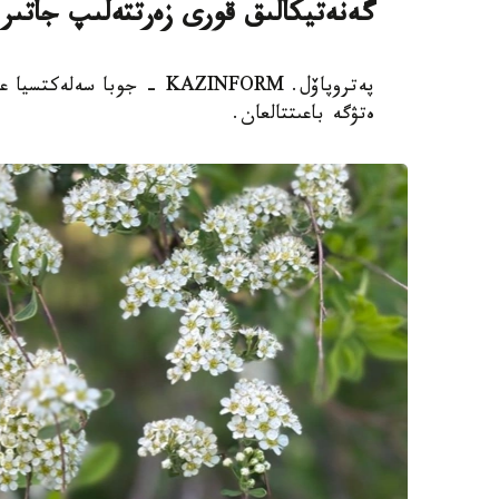
گەنەتيكالىق قورى زەرتتەلىپ جاتىر
پەتروپاۆل. KAZINFORM - جوب
ەتۋگە باعىتتالعان.