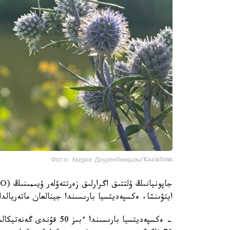
Фото: Ақерке Дәуренбекқызы/Kazinform
ايتۋىنشا، ەكسپەديتسيا بارىسىندا جينالعان ماتەريال
- ەكسپەديتسيا بارىسىندا