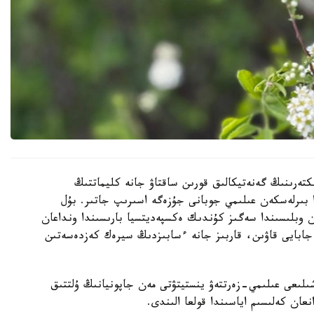
كتەرىنىڭ گەنەتيكالىق قورىن ساقتاۋ جانە كليماتتىڭ
ا بىرلەسكەن عىلىمي جوبانى جۇزەگە اسىرىپ جاتىر. بۇل
ن وبلىسىندا سەگىز كۇندىك ەكسپەديتسيا بارىسىندا ونداعان
جابايى قاۋىن، قاربىز جانە ءسابىزدىڭ سيرەك كەزدەسەتىن
ىلىعى عىلىمي-زەرتتەۋ ينستيتۋتى مەن جاپونيانىڭ ۇلتتىق