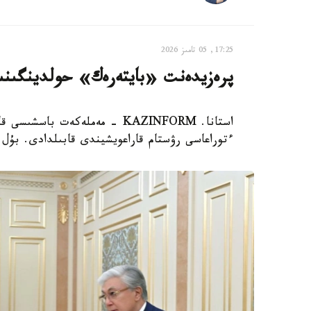
17:25, 05 تامىز 2026
پرەزيدەنت «بايتەرەك» حولدينگىنى
استانا. KAZINFORM - مەملەكەت
ءتوراعاسى رۋستام قاراعويشيندى قابىلدادى. بۇل ت