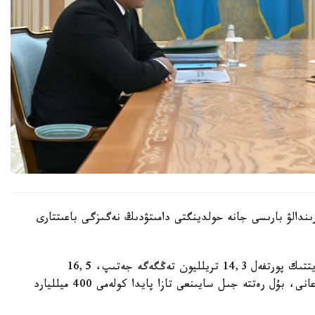
ىندالۋ بارىسى جانە حولدينگتى دامىتۋدىڭ نەگىزگى باعىتتارى
قاسىم-جومارت توقايەۆقا ينۆەستيتسيالىق جانە كرەديتتىك پورتفەل 14,3 تريلليون تەڭگەگە جەتىپ، 16,5
تريلليون تەڭگەگە دەيىن ارتادى دەپ بولجانىپ وتىرعانى، بۇل رەتتە جىل سايىنعى تازا پايدا كولەمى 400 ميلليارد