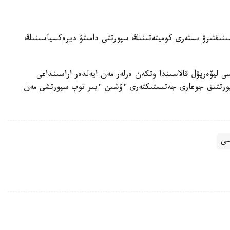
نىقتىرۋ ىستەرى كوميتەتىنىڭ سپورتتى دامىتۋ ديرەكسياسىنىڭ
ليۆەرپۋل قالاسىندا وتكەن ەرلەر مەن ايەلدەر اراسىنداعى
 الەم چەمپيوناتىنداعى (World Boxing) سپورتتىق جوعارى جەتىستىكتەرى ءۇشىن ءبىر توپ سپورتشى مەن
سى