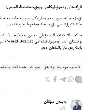
قازاقستان رەسپۋبليكاسى پرەزيدەنتىنىڭ العىسى:
تۋريزم جانە سپورت مينيسترلىگى سپورت جانە دەنە شى
جاتتىقتىرۋشىسى يۋري مەلنيچەنكوعا جاريالاندى.
ەسكە سالا كەتەيىك، بۇعان دەيىن مەملەكەت باسشىسى 
بوكستان
باپكەردى ماراپاتتاعان ەدى.
قاسىم-جومارت توقايەۆ
سپورت
مەملەكەت باسشى
بەيسەن سۇلتان
اۆتور