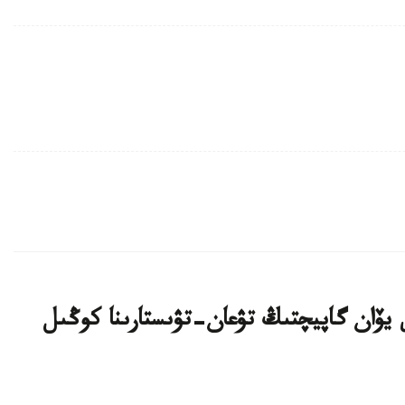
 يۆان گاپيچتىڭ تۋعان-تۋىستارىنا كوڭىل