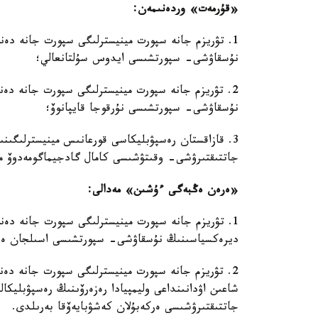
«قۇرمەت» وردەنىمەن:
1. تۋريزم جانە سپورت مينيسترلىگى سپورت جانە دەن
نۇسقاۋشى- سپورتشىسى ايدوس سۇلتانعالي؛
2. تۋريزم جانە سپورت مينيسترلىگى سپورت جانە دەن
نۇسقاۋشى- سپورتشىسى نۇرقوجا قايپانوۆ؛
3. قازاقستان رەسپۋبليكاسى قورعانىس مينيسترلىگى
جاتتىقتىرۋشى- وقىتۋشىسى كامال گادجيماگومەدوۆ مار
«ەرەن ەڭبەگى ءۇشىن» مەدالى:
1. تۋريزم جانە سپورت مينيسترلىگى سپورت جانە دەنە
ديرەكسياسىنىڭ نۇسقاۋشى- سپورتشىسى اسىلجان ەس
2. تۋريزم جانە سپورت مينيسترلىگى سپورت جانە دەن
شاعىن اۋدانىنداعى وليمپيادا رەزەرۆىنىڭ رەسپۋبليك
جاتتىقتىرۋشىسى ەركەبۇلان كەشۋبايەۆقا بەرىلدى.