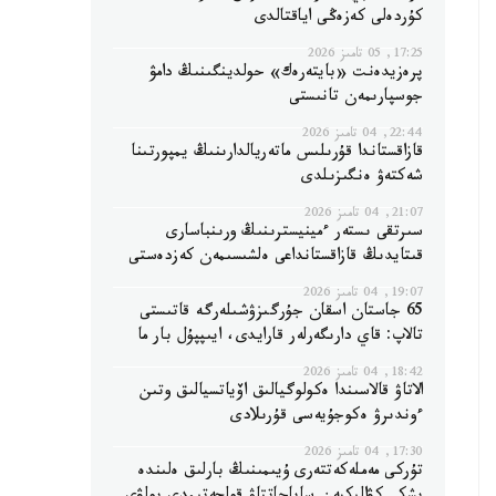
كۇردەلى كەزەڭى اياقتالدى
17:25, 05 تامىز 2026
پرەزيدەنت «بايتەرەك» حولدينگىنىڭ دامۋ
جوسپارىمەن تانىستى
22:44, 04 تامىز 2026
قازاقستاندا قۇرىلىس ماتەريالدارىنىڭ يمپورتىنا
شەكتەۋ ەنگىزىلدى
21:07, 04 تامىز 2026
سىرتقى ىستەر ءمينيسترىنىڭ ورىنباسارى
قىتايدىڭ قازاقستانداعى ەلشىسىمەن كەزدەستى
19:07, 04 تامىز 2026
65 جاستان اسقان جۇرگىزۋشىلەرگە قاتىستى
تالاپ: قاي دارىگەرلەر قارايدى، ايىپپۇل بار ما
18:42, 04 تامىز 2026
الاتاۋ قالاسىندا ەكولوگيالىق اۆياتسيالىق وتىن
ءوندىرۋ ەكوجۇيەسى قۇرىلادى
17:30, 04 تامىز 2026
تۇركى مەملەكەتتەرى ۇيىمىنىڭ بارلىق ەلىندە