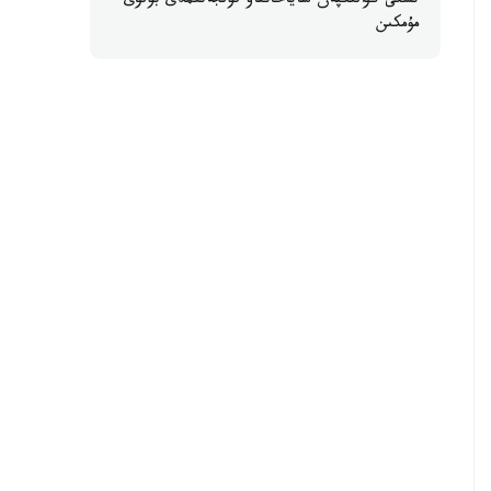
ىشكى كۋالىكپەن ساياحاتتاۋ قولجەتىمدى بولۋى
مۇمكىن