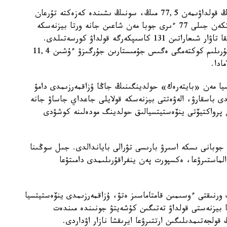
- 2025 -جىلدىڭ قورىتىندىسى بويىنشا حولدينگتىڭ قولداۋىمەن 77,5 مىڭ، سونىڭ ىشىندە كەزەكتە تۇرعان
11,6 مىڭ وتباسى باسپانامەن قامتاماسىز ەتىلدى. وتكەن جىلى 77 ءىرى جوبا مەن شاعىن جانە ورتا بيزنەسكە
ارنالعان 27,4 مىڭ جوبا قارجىلاندىرىلىپ، ەكسپورتقا تاۋار شىعاراتىن 131 كاسىپكەرگە قولداۋ كورسەتىلدى.
اۋىلشارۋاشىلىق تاۋارلارىن وندىرەتىن 7,2 مىڭ اگروقۇرىلىم كوكتەمگى ەگىس جۇمىستارىن جۇرگىزۋ ءۇشىن 11,4
ادا.
سيا مەن «بايتەرەك» حولدينگىنىڭ جاڭا ۇزاقمەرزىمدى دامۋ
دى باسقارۋ، الەۋەتتى بيزنەسكە قولايلى جاعداي جاساۋ جانە
ان پرواكتيۆتى ينۆەستيتسيالىق حولدينگ مودەلىنە كوشۋدى
 جوبانى ىسكە اسىرۋ بارىسى تۋرالى باياندالدى. جىل سوڭىنا
لماستىرۋعا، ەكسپورت پەن ينفراقۇرىلىمدى دامىتۋعا
رنىقتى ءوسىمىن قامتاماسىز ەتۋ، ۇزاقمەرزىمدى ينۆەستيتسيا
 بيزنەستى قولداۋ تەتىگىن كۇشەيتۋ جونىندە مىندەت
قولجەتىمدىلىگىن ارتتىرۋعا ايرىقشا نازار اۋداردى.