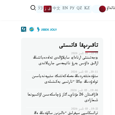
الداۋ
KZ
QZ
РУ
EN
中文
ق ز
ЎЗ
تاقىرىپقا قاتىستى
23:34, 05 تامىز 2026
«جەتىنشى ارنادا» سايلاۋالدى تەلەدەباتتىڭ
ارالىق داۋىس بەرۋ ناتيجەسى جاريالاندى
20:11, 05 تامىز 2026
ستۋدەنتتەردىڭ مەملەكەتتىك ستيپەندياسىن
تولەۋدىڭ جاڭا ءتارتىبى بەكىتىلدى
19:46, 05 تامىز 2026
قازاقستان 26 مۇناي-گاز ۋچاسكەسىن اۋكسيونعا
شىعارادى
19:32, 05 تامىز 2026
ترانسكاسپي سيفرلىق ءدالىزىن سالۋدىڭ ەڭ