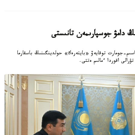
ڭ دامۋ جوسپارىمەن تانىستى
 باسشىسى قاسىم-جومارت توقايەۆ «بايتەرەك» حولدينگىنىڭ باسقارما
ۋرالى اقوردا ءمالىم ەتتى.