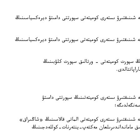
ە شىنىقتىرۋ ىستەرى كوميتەتى سپورتتى دامىتۋ ديرەكسياسىنىڭ
ە شىنىقتىرۋ ىستەرى كوميتەتى سپورتتى دامىتۋ ديرەكسياسىنىڭ
نىڭ سپورت كوميتەتى - ورتالىق سپورت كلۋبىنىڭ
اپاتتالدى.
 شىنىقتىرۋ ىستەرى كوميتەتىنىڭ سپورتتى دامىتۋ
ەنگەلدىگە؛
ە شىنىقتىرۋ ىستەرى كوميتەتى الماتى قالاسىنىڭ «شاڭىراق»
الىق مامانداندىرىلعان مەكتەپ-ينتەرنات-كوللەدجىنىڭ