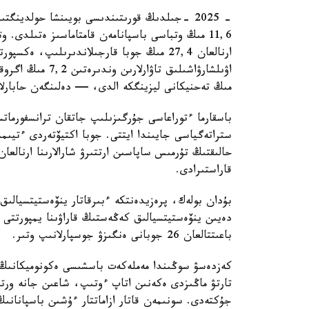
مىڭ تەحنيكانى ليزينگكە الدى، — دەلىنگەن حابارلام
باسقارما ءتوراعاسى جۇرگىزىلىپ جاتقان ترانسفورمات
ستراتەگياسى جايىندا ايتتى. جوبا اكتيۆتەردى ءتيىم
حالىقتىڭ تۇرمىس ساپاسىن ارتتىرۋ شارالارىنا ارنالع
قاراستىرادى.
بۇدان بولەك، پرەزيدەنتكە ءبىرقاتار ينۆەستيتسيالىق
دەيىن ينۆەستيتسيالىق كەڭەستىڭ قاراۋىنا يمپورتتى ا
باعىتتالعان 26 جوبانى ەنگىزۋ جوسپارلانىپ وتىر.
كەزدەسۋ سوڭىندا مەملەكەت باسشىسى ەكونوميكانىڭ و
تارتۋ ماڭىزدى ەكەنىن اتاپ ءوتىپ، شاعىن جانە ورتا
جۇكتەدى. سونىمەن قاتار ازاماتتار ءۇشىن باسپانانىڭ 