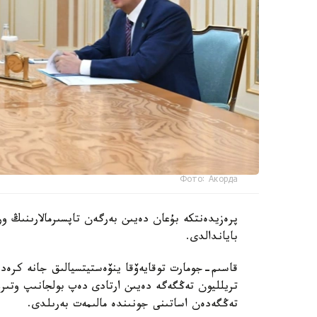
Фото: Акорда
پرەزيدەنتكە بۇعان دەيىن بەرگەن تاپسىرمالارىنىڭ ور
باياندالدى.
تەڭگەدەن اساتىنى جونىندە مالىمەت بەرىلدى.