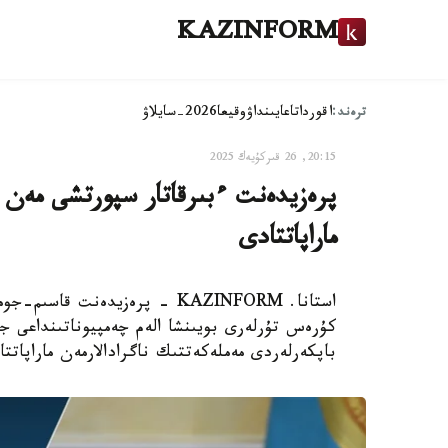
KAZINFORM
ترەند:
اقوردا
تاعايىنداۋ
وقيعا
2026-سايلاۋ
20:15, 26 قىركۇيەك 2025
پرەزيدەنت ءبىرقاتار سپورتشى مەن ب
ماراپاتتادى
استانا. KAZINFORM - پرەزيدەنت
كۇرەس تۇرلەرى بويىنشا الەم چەمپيوناتىنداعى 
باپكەرلەردى مەملەكەتتىك ناگرادالارمەن ماراپاتتا