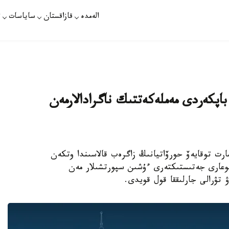
الەمدە
قازاقستان
ساياسات
ت
اپكەردى مەملەكەتتىك ناگرادالارمەن
 قاسىم-جومارت توقايەۆ حورۆاتيانىڭ زاگرەب قالاسىندا وتكەن
جوعارى جەتىستىكتەرى ءۇشىن سپورتشىلار مەن
ۋ تۋرالى جارلىققا قول قويدى.