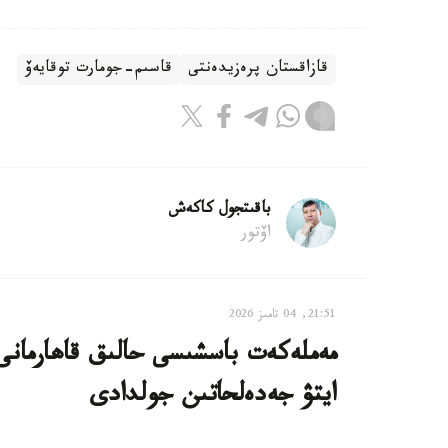
قازاقستان پرەزيدەنتى
قاسىم-جومارت توقايەۆ
باقىتجول كاكەش
اۆتور
21:51, 04 تامىز 2026
مەملەكەت باسشىسى حالىق قاھارمانى
ايتۋ جەدەلحاتىن جولدادى