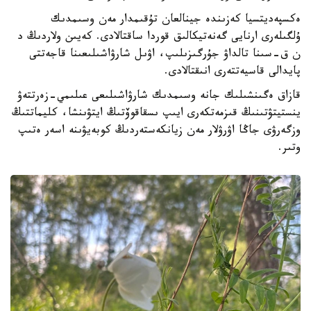
ەكسپەديتسيا كەزىندە جينالعان تۇقىمدار مەن وسىمدىك
ۇلگىلەرى ارنايى گەنەتيكالىق قوردا ساقتالادى. كەيىن ولاردىڭ د
ن ق-سىنا تالداۋ جۇرگىزىلىپ، اۋىل شارۋاشىلىعىنا قاجەتتى
پايدالى قاسيەتتەرى انىقتالادى.
قازاق ەگىنشىلىك جانە وسىمدىك شارۋاشىلىعى عىلىمي-زەرتتەۋ
ينستيتۋتىنىڭ قىزمەتكەرى ايىپ ىسقاقوۆتىڭ ايتۋىنشا، كليماتتىڭ
وزگەرۋى جاڭا اۋرۋلار مەن زيانكەستەردىڭ كوبەيۋىنە اسەر ەتىپ
وتىر.