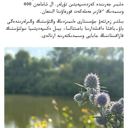
ەشبىر جەرىندە كەزدەسپەيتىن تۇرلەر. ال شامامەن 400
وسىمدىك ءقازىر مەملەكەت قورعاۋىنا الىنعان.
بىلتىر زەرتتەۋ جۇمىستارى ەلىمىزدىڭ وڭتۇستىك وڭىرلەرىندەگى
باۋ-باقشا داقىلدارىنا باعىتتالسا، بيىل ەكسپەديتسيا سولتۇستىك
قازاقستاننىڭ جابايى وسىمدىكتەرىنە ارنالدى.