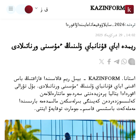
KAZINFORM
ق ز
ترەند:
2026-سايلاۋ
وقيعا
تاعايىنداۋ
اقوردا
14:02, 29 قىركۇيەك 2025
ريمدە اباي قۇنانباي ۇلىنىڭ ءمۇسىنى ورناتىلادى
استانا. KAZINFORM - بيىل ريم قالاسىندا قازاقتىڭ باس
اقىنى اباي قۇنانباي ۇلىنىڭ ءمۇسىنى ورناتىلادى. بۇل تۋرالى
اقوردادا يتاليا پرەزيدەنتى سەردجو ماتتارەللامەن
كەلىسسوزدەردەن كەيىنگى بىرلەسكەن مالىمدەمە بارىسىندا
مەملەكەت باسشىسى قاسىم-جومارت توقايەۆ ايتتى.