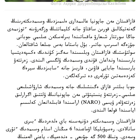
Фото: Ақерке Дәуренбекқызы/Kazinform
قازاقستان مەن جاپونيا عالىمدارى ەلىمىزدىڭ وسىمدىكتەرىنىڭ
گەنەتيكالىق قورىن ساقتاۋ جانە كليماتتىڭ وزگەرۋىنە ءتوزىمدى
جاڭا سورتتار شىعارۋ ماقساتىندا بىرلەسكەن عىلىمي جوبانى
جۇزەگە اسىرىپ جاتىر. بۇل باستاما بەس جىلعا شاقتالعان.
سولتۇستىك قازاقستان وبلىسىندا سەگىز كۇندىك ەكسپەديتسيا
بارىسىندا ونداعان قۇندى وسىمدىك ۇلگىسى الىندى. زەرتتەۋ
بارىسىندا جابايى قاۋىن، قاربىز جانە ءسابىزدىڭ سيرەك
كەزدەسەتىن تۇرلەرى دە تىركەلگەن.
جوبا بىلتىر قازاق ەگىنشىلىك جانە وسىمدىك شارۋاشىلىعى
عىلىمي-زەرتتەۋ ينستيتۋتى مەن جاپونيانىڭ ۇلتتىق اگرارلىق
زەرتتەۋلەر ۇيىمى (NARO) اراسىندا قابىلدانعان كەلىسىم
اياسىندا قولعا الىندى.
قازاقستان وسىمدىكتەر دۇنيەسىنە باي ەلدەردىڭ ءبىرى
سانالادى. رەسپۋبليكا اۋماعىندا 6 مىڭنان استام وسىمدىك ءتۇرى
وسەدى. ونىڭ 500 گە جۋىعى - ەندەميك، ياعني الەمنىڭ