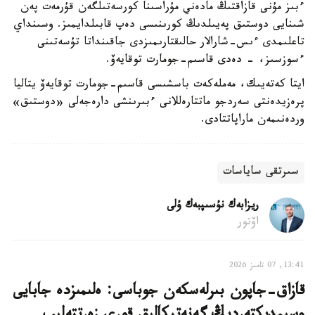
ءبىز مۇنى قازاقتىڭ مادەني مۇراسىنا كورسەتىلگەن قۇرمەت پەن
شىنايى دوستىق پەيىلدىڭ كورىنىسى دەپ قابىلدايمىز. وسىنداي
تاعلىمدى ءىس-شارالار حالىقتارىمىزدى جاقىنداتا تۇسەتىنى
ءسوزسىز، - دەدى قاسىم-جومارت توقايەۆ.
ايتا كەتەيىك، مەملەكەت باسشىسى قاسىم-جومارت توقايەۆ يتاليا
پرەزيدەنتى سەردجو ماتتارەللانى ءبىرىنشى دارەجەلى «دوستىق»
وردەنىمەن ماراپاتتادى.
سىرتقى ساياسات
ريزابەك نۇسىپبەك ۇلى
اۆتور
13:41, 07 تامىز 2026
قازاق-جاپون بىرلەسكەن جوباسى: ەلىمىزدە جابايى