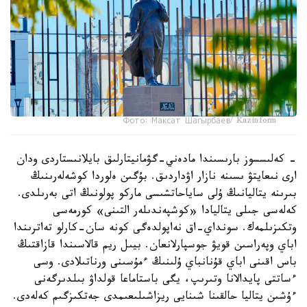
Фото: Максат Шагырбаев/ Kazinform
- كەلىسسوز بارىسىندا مادەني-گۋمانيتارلىق بايلانىستاردى ودان
ارى نىعايتۋ ىسىنە نازار اۋداردىق. بۇگىن ەلوردا كوشەلەرىنىڭ
بىرىنە يتاليانىڭ ۇلى ساياحاتشىسى ماركو پولونىڭ اتى بەرىلدى.
كەلەسى جىلى يتاليادا «كوشپەندىلەر التىنى» كورمەسى
وتكىزىلمەك. سونداي-اق نەاپولدەگى كونە سان-كارلو تەاترىندا
اباي وپەراسىن قويۋ جوسپارلانعان. بيىل ريم قالاسىندا قازاقتىڭ
باس اقىنى اباي قۇنانباي ۇلىنىڭ ءمۇسىنى ورناتىلادى. وسى
ءساتتى پايدالانا وتىرىپ، يگى باستاماعا قولداۋ بىلدىرگەنى
ءۇشىن يتاليا حالقىنا شىنايى ريزاشىلىعىمدى جەتكىزگىم كەلەدى.