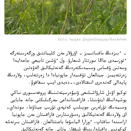
Фото: Ақерке Дәуренбекқызы/Kazinform
- ءبىزدىڭ ماقساتىمىز - اۋرۋلار مەن كليماتتىق وزگەرىستەرگە
ءتوزىمدى جاڭا سورتتار شىعارۋ. ول ءۇشىن تابيعي جاعدايدا
وسەتىن ۇقساس وسىمدىكتەردىڭ گەنەتيكالىق الەۋەتىن
زەرتتەيمىز. جينالعان تۇقىمدار جاپونيادا دا زەرتتەلىپ، ولاردىڭ
پايدالى گەندەرى انىقتالادى،-دەيدى ايىپ ىسقاقوۆ.
توكيو اۋىل شارۋاشىلىعى ۋنيۆەرسيتەتىنىڭ پروفەسسورى ساكي
يوشيدانىڭ ايتۋىنشا، قازاقستانداعى جەرگىلىكتى جانە جابايى
وسىمدىك تۇرلەرىن جويىلىپ كەتپەي تۇرىپ جيناۋعا، سونداي-
اق ولاردىڭ گەنەتيكالىق رەسۋرستارىن قازاقستان مەن جاپونيا
اراسىندا ساقتاپ، ءوزارا الماسۋعا باعىتتالعان. قازاقستان بىرنەشە
كوكونىس داقىلدارىنىڭ شىققان وتانى جانە گەنەتيكالىق