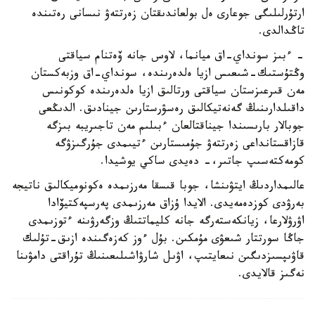
ارتۇرلىلىگى جوعارى ەل بولعاندىقتان زەرتتەۋ نىسانى رەتىندە
تاڭدالدى.
- ءبىز سونداي-اق ميانما، لاوس جانە ۆەتنام سياقتى
وڭتۇستىك-شىعىس ازيا ەلدەرىندە، سونداي-اق وزبەكستان
مەن قىرعىزستان سياقتى ورتالىق ازيا ەلدەرىندە كوكونىس
داقىلدارىنىڭ گەنەتيكالىق رەسۋرستارىن جينادىق. الدىڭعى
جوبالار بارىسىندا جيناقتالعان ءبىلىم مەن تاجىريبە بىزگە
قازاقستانداعى زەرتتەۋ جۇمىستارىن ءتيىمدى جۇرگىزۋگە
كومەكتەسىپ جاتىر،- دەيدى ساكي يوشيدا.
عالىمداردىڭ ايتۋىنشا، جوبا قىسقا مەرزىمدە ەكونوميكالىق ناتيجە
بەرۋدى كوزدەمەيدى. الايدا ۇزاق مەرزىمدى پەرسپەكتيۆادا
اۋرۋلارعا، زيانكەستەرگە جانە كليماتتىڭ وزگەرۋىنە ءتوزىمدى
جاڭا سورتتار شىعۋى مۇمكىن. بۇل ءوز كەزەگىندە ازىق-تۇلىك
قاۋىپسىزدىگىن نىعايتىپ، اۋىل شارۋاشىلىعىنىڭ تۇراقتى دامۋىنا
نەگىز قالايدى.