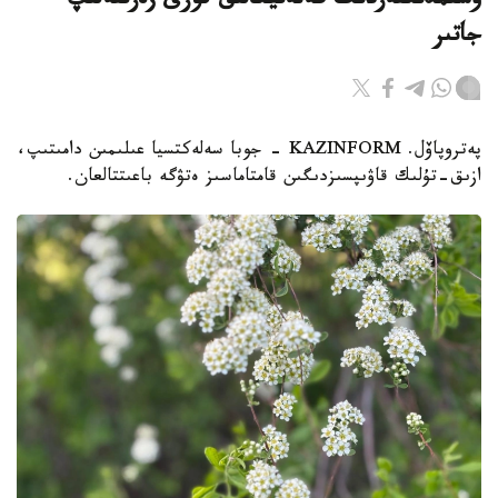
وسىمدىكتەردىڭ گەنەتيكالىق قورى زەرتتەلىپ
جاتىر
پەتروپاۆل. KAZINFORM - جوبا سەلەكتسيا عىلىمىن دامىتىپ،
ازىق-تۇلىك قاۋىپسىزدىگىن قامتاماسىز ەتۋگە باعىتتالعان.