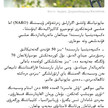
Фото: Ақерке Дәуренбекқызы/Kazinform
جاپونيانىڭ ۇلتتىق اگرارلىق زەرتتەۋلەر ۇيىمىنىڭ (NARO) اعا
عىلىمي قىزمەتكەرى توموحيرو كاكيزاكيدىڭ ايتۋىنشا،
ەكسپەديتسيا بارىسىندا جينالعان ماتەريالداردىڭ عىلىمي
قۇندىلىعى وتە جوعارى.
- ەكسپەديتسيا بارىسىندا ءبىز 50 قۇندى گەنەتيكالىق
رەسۋرستى جيناي الدىق. بۇل كورسەتكىش جوسپارلانعان 70
ۇلگىگە جەتپەسە دە، ءبىز جەتكىلىكتى كولەمدە باعالى
ماتەريالدار جينادىق. وسى ساپار بارىسىندا قازاقستاننىڭ تابيعاتى
مەن وسىمدىك الەمىنىڭ باي ارتۇرلىلىگى ءبىزدى ەرەكشە
تاڭعالدىردى،-دەدى جاپونيالىق عالىم.
جالپى سوڭعى ءۇش عاسىردا الەمدە 600 دەن استام وسىمدىك
ءتۇرى جويىلىپ كەتكەن. بۇعان ورمان القاپتارىنىڭ قىسقارۋى،
جەردى شامادان تىس يگەرۋ، ۋربانيزاتسيا، كليماتتىڭ وزگەرۋى
جانە قورشاعان ورتانىڭ لاستانۋى سەبەپ بولعان.