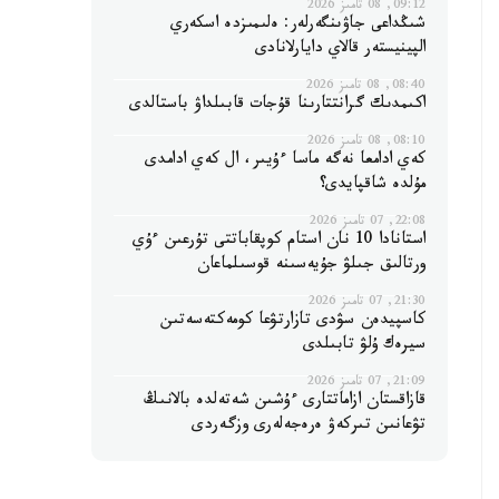
09:12, 08 تامىز 2026
شىڭداعى جاۋىنگەرلەر: ەلىمىزدە اسكەري
الپينيستەر قالاي دايارلانادى
08:40, 08 تامىز 2026
اكىمدىك گرانتتارىنا قۇجات قابىلداۋ باستالدى
08:10, 08 تامىز 2026
كەي ادامعا نەگە ماسا ءۇيىر، ال كەي ادامدى
مۇلدە شاقپايدى؟
22:08, 07 تامىز 2026
استانادا 10 نان استام كوپقاباتتى تۇرعىن ءۇي
ورتالىق جىلۋ جۇيەسىنە قوسىلماعان
21:30, 07 تامىز 2026
كاسپيدەن سۋدى تازارتۋعا كومەكتەسەتىن
سيرەك ۇلۋ تابىلدى
21:09, 07 تامىز 2026
قازاقستان ازاماتتارى ءۇشىن شەتەلدە بالانىڭ
تۋعانىن تىركەۋ ەرەجەلەرى وزگەردى