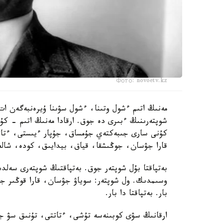
Фото: novoetv.kz
مەنىڭ اتىم ءشول وتىنا، ءشول سۋىنا ۇيرەنبەگەن ات،
شوپتەرىنىڭ ءبىرى دە جوق. ارقادا مەنىڭ اتىم - 
كۇنى سارى جىبەكتەي جۇمساق، جۇپار ءيىستى، ءتاتت
قارا جۋسان، جوڭىشقا، قياق، بيدايىق، كودە، شالعى
بەتپاقتا بۇل شوپتەر جوق. بەتپاقتىڭ شوپتەرى سەلدى
وسىمدىك. ول شوپتەر: سوياۋ جۋسان، قارا قوڭىر ج
بار. بەتپاقتا دا بار.
ارقانىڭ سۋى كوبىنەسە تۇشى، ءتاتتى، تۇنىق سۋ جان