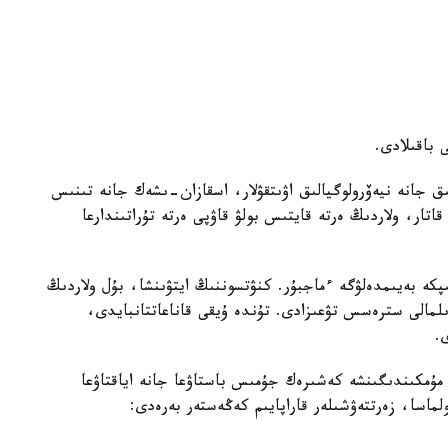
ق جانە نيەۆرولوگيالىق اۋىتقۋلار، اسقازان-ىشەك جانە تىنىس
اتار، ولاردىڭ ەرتە قايتىس بولۋ قاۋپى ەرتە تۇراتىندارعا
ىپكە بەيىمدەلۋگە ءماجبۇر. كنۋتسوننىڭ ايتۋىنشا، بۇل ولاردىڭ
مالى سترەسس تۋعىزادى. تۇندە ۇيقى قاناعاتتانبايدى،
.
ۇمكىندىگىنشە كەشىرەك جۇمىس باستاۋعا جانە اياقتاۋعا
اسا، زەرتتەۋشىلەر قاراپايىم كەڭەستەر بەرەدى: