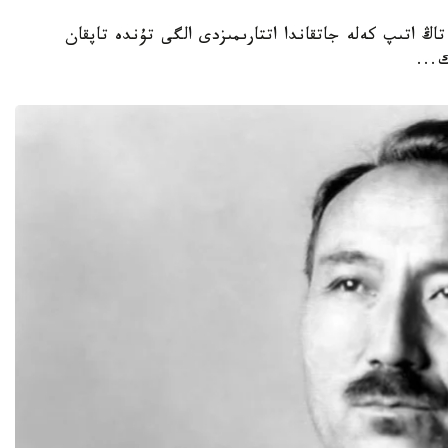
 تاڭ اتىپ كەلە جاتقاندا اتتارىمىزدى الگى تۇندە تاپقان
...