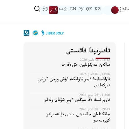
الداۋ
KZ
QZ
РУ
EN
中文
ق ز
ЎЗ
تاقىرىپقا قاتىستى
15:12, 08 تامىز 2026
ساكەن سەيفۋللين. كۇرەڭ ات
13:06, 08 تامىز 2026
قازاقستاندا ءبىر تاۋلىكتە ءۇش ورمان ءورتى
تىركەلدى
11:06, 08 تامىز 2026
فاريزانىڭ ەڭ سوڭعى ءبىر شۋماق ولەڭى
09:43, 08 تامىز 2026
جالاڭداعان جالىنمەن ەندى قۇلتەمىرلەر
كۇرەسەدى