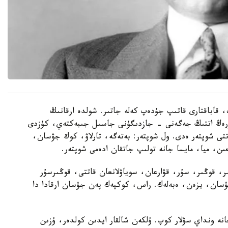
 قاباقتارى قاتىپ جۇدەپ كەلە جاتىر. شولدە ارقانىڭ
كۇرەڭ اتتىڭ جەگەنى - جازدىگۇنى جاسىل جىبەكتەي، كۇزدى
ى شوپتەر ەدى. ول شوپتەر: بەتەگە، تارلاۋ، كوك جۋسان،
ن، ميا، مايسا جانە تولىپ جاتقان ادەمى شوپتەر.
ر، قوڭىر، سۇر، قۋارعان، سوياۋلانعان قاتتى، قوڭىرسۇر
ۋسان، يزەن، ەبەلەك. راس، كوكپەك پەن جۋسان ارقادا دا
ە ونداي سۋلار كوپ. ۇلكەن شالقار ايدىن كولدەر، ۇزىن