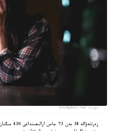
سۋرەت: istockphoto.com
زەرتتەۋگە 38