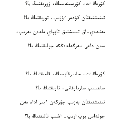
كۇرەڭ ات، كۇرسىنەسىڭ، زورىقتىڭ با؟
تىنىشتىقتان كۇدەر ءۇزىپ، تورىقتىڭ با؟
مەندەي-اق تىنىشتىق تاپپاي ەلدەن بەزىپ،
سەن داعى سەرگەلدەڭگە جولىقتىڭ با؟
كۇرەڭ ات، جابىرقايسىڭ، قامىقتىڭ با؟
ساعىنىپ سارىارقانى، تارىقتىڭ با؟
تىنىشتىقتان بەزىپ جۇرگەن ءبىر ادام مەن
جولداس بوپ ارىپ- اشىپ تالىقتىڭ با؟