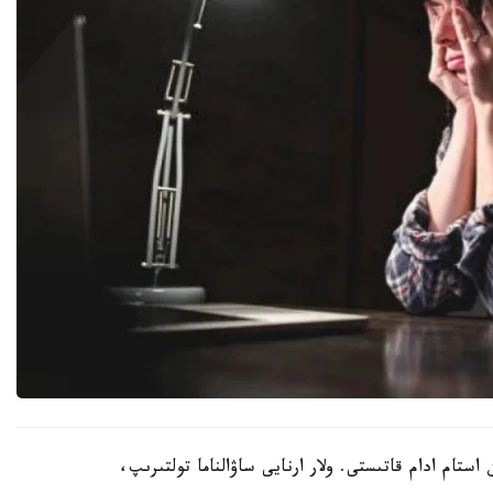
 بەن 73 جاس ارالىعىنداعى 430 مىڭنان استام ادام قاتىستى. ولار ارنايى ساۋالناما تولتىرىپ،