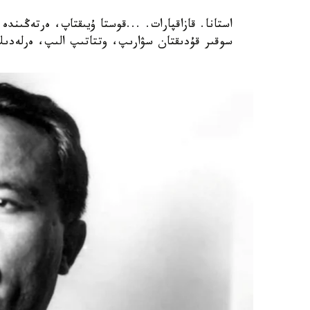
استانا. قازاقپارات. ...قوستا ۇيىقتاپ، ەرتەڭىندە
سوقىر قۇدىقتان سۋارىپ، وتتاتىپ الىپ، ەرلەدىك