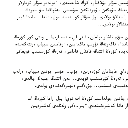
مىس سۋلى بۇلاقتار، كوك شالعىندى، ءمولدىر سۋلى تومارلار
ارىنىڭ سۇيگەن، ۇيرەنگەن سۋسىنى. بەتپاقتا سۋ سيرەك
سقالاۋ بولادى. ول سۋلار كوبىنەسە سول، اندا- ساندا ءبىر
الار بولادى...
سۋى ناشار بولعان، التى اي مىنسە ارىماس وتتى كوز كۇرەڭ
ندا، تاڭەرتەڭ تۇرىپ ماڭدايىن، ارقاسىن سيپاپ ەرتتەگەندە
يدە كۇرەڭ اتتىڭ قاتقان قاباعى، تەرەڭ كۇرسىنىپ قويعانى
رداي جايناعان كوزدەرىن، جۇپ- جۇمىر جونىن سيپاپ، ەرلەپ
ىر، تەرەڭ كۇرسىنىپ قويدى... مەن اتتىڭ جىبەك جالدى،
بەتىمدى قىستىم... جۇرەگىم ەلجىرەگەندەي بولدى.
جاقىن جولداسىم كۇرەڭ ات قوي! بۇل اراعا كۇرەڭ ات
از عانا كەلتىرەتىندەي ءبىر-ەكى ولەڭدى كەلتىرەيىن: