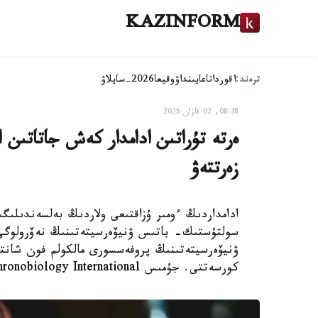
KAZINFORM
ترەند:
اقوردا
تاعايىنداۋ
وقيعا
2026-سايلاۋ
08:38, 02 قازان 2025
ەرتە تۇراتىن ادامدار كەش جاتاتىن ا
زەرتتەۋ
ادامداردىڭ ءومىر ۇزاقتىعى ولاردىڭ بەلسەندىلىگ
سولتۇستىك- باتىس ۋنيۆەرسيتەتىنىڭ نەۆرولوگى
ۋنيۆەرسيتەتىنىڭ پروفەسسورى مالكولم فون شان
كورسەتتى. جۇمىس chronobiology International جۋرنالىندا جاريالاندى.