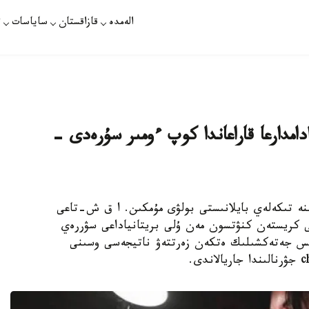
الەمدە
قازاقستان
ساياسات
ت
دامدارعا قاراعاندا كوپ ءومىر سۇرەدى -
ىنە تىكەلەي بايلانىستى بولۋى مۇمكىن. ا ق ش-تاعى
 كريستەن كنۋتسون مەن ۇلى بريتانياداعى سۋررەي
تس جەتەكشىلىك ەتكەن زەرتتەۋ ناتيجەسى وسىنى