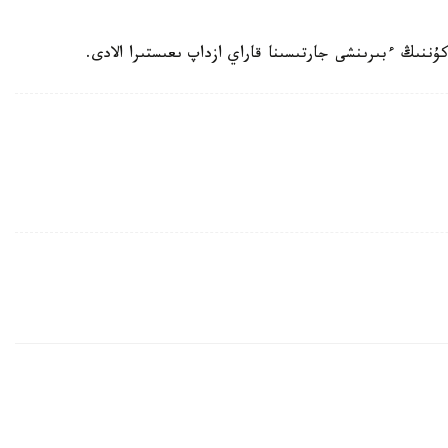
ننىڭ ءبىرىنشى جارتىسىنا قاراي ازداپ ىعىستىرا الادى.