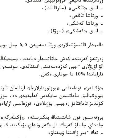
وزدەرىنىڭ تابيعي حرونوتيپىن انىقتادى:
- انىق «تاڭعى» (جارقانات)،
- ورتاشا تاڭعى،
- ورتاشا كەشكى،
- انىق «كەشكى» (سوۆا).
عالىمدار قاتىسۋشىلاردى ورتا ەسەپپەن 6,5 جىل بويى باقىلادى.
زەرتتەۋ كەزىندە كەش جاتاتىندار ديابەت، پسيحيكالى
الۋ اۋرۋلارى ءجيى كەزدەسەتىنى انىقتالدى. سونىمەن ق
قاراعاندا %10 عا جوعارى ەكەن.
«ۇكىلەر» قوعامداعى «بوزتورعايلارعا» ارنالعان تارت
بيولوگيالىق ساعاتىمەن سايكەس كەلمەيدى دە، سوزىل
كۇندىز تاماقتانۋ رەجيمى بۇزىلادى، قوزعالىس ازايادى
پروفەسسور فون شانتستىڭ پىكىرىنشە، «ۇكىلەرگە» م
جاعداي جاساۋ كەرەك. ال ەگەر ونداي مۇمكىندىك بولم
- تەك ءبىر ۋاقىتتا ۇيىقتاۋ،