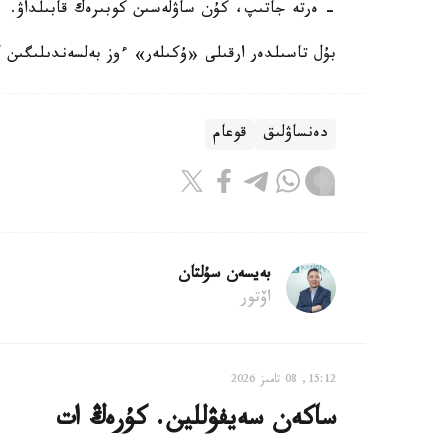
- ەرتە جاتىپ، كۇن ساۋلەسىن كوبىرەك قابىلداۋ.
بۇل تاسىلدەر ارقىلى «ۇكىلەر» ءوز بەلسەندىلىگىن كۇ
دەنساۋلىق
قوعام
بەيسەن سۇلتان
اۆتور
15:12, 08 تامىز 2026
ساكەن سەيفۋللين. كۇرەڭ ات