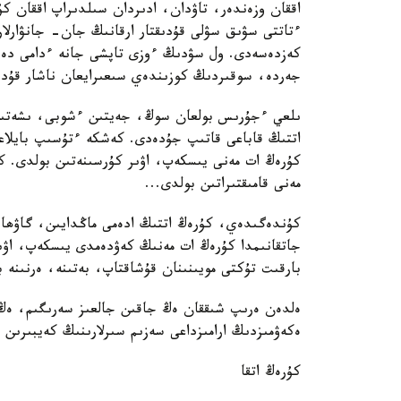
اققان وزەندەر، تاۋدان، ادىردان سىلدىراپ اققان كۇ
ءتاتتى سۋىق سۋلى قۇدىقتار ارقانىڭ جان- جانۋارل
كەزدەسەدى. ول سۋدىڭ ءوزى تاپشى جانە ءدامى دە با
جەردە، سوقىردىڭ كوزىندەي سىعىرايعان ناشار قۇدىقش
ىلعي ءجۇرىس بولعان سوڭ، جەيتىن ءشوبى، ىشەتىن 
اتتىڭ قاباعى قاتىپ جۇدەدى. كەشكە ءتۇسىپ بايلاعا
كۇرەڭ ات مەنى يىسكەپ، اۋىر كۇرسىنەتىن بولدى. كە
مەنى قامىقتىراتىن بولدى...
كۇندەگىدەي، كۇرەڭ اتتىڭ ادەمى ماڭدايىن، گاۋھا
جاتقانىمدا كۇرەڭ ات مەنىڭ كەۋدەمدى يىسكەپ، اۋ
بارقىت تۇكتى مويىنىنان قۇشاقتاپ، بەتىنە، ەرنىنە 
ەلدەن ەرىپ شىققان ەڭ جاقىن جالعىز سەرىگىم، ەڭ 
ەكەۋمىزدىڭ ارامىزداعى سەزىم سىرلارىنىڭ كەيبىرىن 
كۇرەڭ اتقا