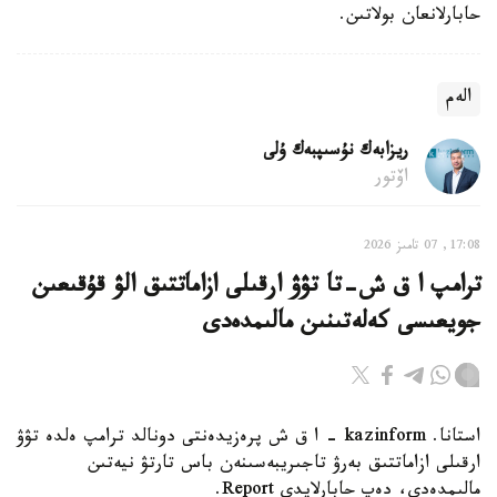
حابارلانعان بولاتىن.
الەم
ريزابەك نۇسىپبەك ۇلى
اۆتور
17:08, 07 تامىز 2026
ترامپ ا ق ش-تا تۋۋ ارقىلى ازاماتتىق الۋ قۇقىعىن
جويعىسى كەلەتىنىن مالىمدەدى
استانا. kazinform - ا ق ش پرەزيدەنتى دونالد ترامپ ەلدە تۋۋ
ارقىلى ازاماتتىق بەرۋ تاجىريبەسىنەن باس تارتۋ نيەتىن
مالىمدەدى، دەپ حابارلايدى Report.