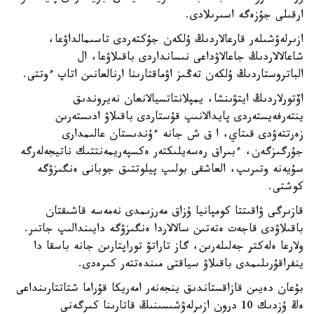
ارقىلى جۇزەگە اسىرىلادى.
ازىرلەۋشىلەر قارعالاردىڭ ۇلكەن جۇكتەردى تاسىمالداۋعا،
شاعالالاردىڭ جاعالاۋداعى نىسانداردى باقىلاۋعا، ال
الباتروستاردىڭ ۇلكەن تەڭىز اۋماقتارىنا ارنالعانىن اتاپ ءوتتى.
اۆتورلاردىڭ ايتۋىنشا، يمپلانتاتسيالانعان نەيروندىق
ينتەرفەيستەردى پايدالانىپ قۇستاردى باقىلاۋ ادىستەرىن
زەرتتەۋدى قىتاي، ا ق ش جانە ءۇندىستان عالىمدارى
جۇرگىزگەن، ءبىراق رەسەيلىكتەر ەكسپەريمەنتتىك ناتيجەلەرگە
سۇيەنە وتىرىپ، العاشقى بولىپ پيلوتتىق جوبانى ەنگىزۋگە
كوشتى.
قازىرگى ۋاقىتتا كومپانيا ۇزاق مەرزىمدى نەمەسە قاشىقتان
باقىلاۋدى قاجەت ەتەتىن سالالاردا ەنگىزۋگە دايىندالىپ جاتىر.
ولارعا ەلەكتر جەلىلەرىن، گاز تاراتۋ توراپتارىن جانە باسقا دا
ينفراقۇرىلىمدى باقىلاۋ سياقتى مىندەتتەر كىرەدى.
بۇعان دەيىن قازاقستاندىق ينجەنەر امەريكا قۇراما شتاتتارىنداعى
ەڭ ۇزدىك 10 درون ازىرلەۋشىسىنىڭ قاتارىنا كىرگەنى