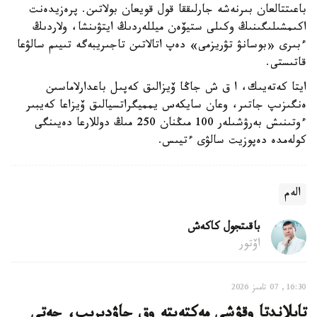
باعىتتالعان بىرنەشە جارلىققا قول قويعان بولاتىن. پرەزيدەنت
اكىمشىلىگىنىڭ وكىلى ستيۆەن ميللەردىڭ ايتۋىنشا، ولاردىڭ
ءبىرى «بوسانۋ تۋريزمى» دەپ اتالاتىن تاجىريبەگە تىيىم سالۋعا
قاتىستى.
ايتا كەتەيىك، ا ق ش جاڭا ۆيزالىق كەپىل باعدارلاماسىن
ەنگىزىپ جاتىر، وعان سايكەس يمميگراتسيالىق ۆيزاعا كەيبىر
ءوتىنىش بەرۋشىلەر 100 مىڭنان 250 مىڭ دوللارعا دەيىنگى
كولەمدە دەپوزيت سالۋى ءتيىس.
الەم
باقىتجول كاكەش
اۆتور
16:30, 07 تامىز 2026
تايلاندتا وقۋشى مەكتەپتە وق جاۋدىرىپ، جەتى