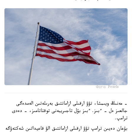
Фото: Pexels
- مەنىڭ ويىمشا، تۋۋ ارقىلى ازاماتتىق بەرىلەتىن الەمدەگى
جالعىز ەل - ءبىز. ءبىز بۇل تاجىريبەنى توقتاتامىز، - دەدى
ترامپ.
بۇعان دەيىن ترامپ تۋۋ ارقىلى ازاماتتىق الۋ قاعيداتىن شەكتەۋگە