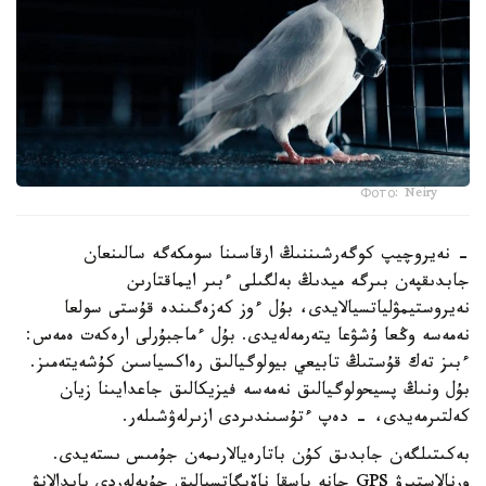
Фото: Neiry
- نەيروچيپ كوگەرشىننىڭ ارقاسىنا سومكەگە سالىنعان
جابدىقپەن بىرگە ميدىڭ بەلگىلى ءبىر ايماقتارىن
نەيروستيمۋلياتسيالايدى، بۇل ءوز كەزەگىندە قۇستى سولعا
نەمەسە وڭعا ۇشۋعا يتەرمەلەيدى. بۇل ءماجبۇرلى ارەكەت ەمەس:
ءبىز تەك قۇستىڭ تابيعي بيولوگيالىق رەاكسياسىن كۇشەيتەمىز.
بۇل ونىڭ پسيحولوگيالىق نەمەسە فيزيكالىق جاعدايىنا زيان
كەلتىرمەيدى، - دەپ ءتۇسىندىردى ازىرلەۋشىلەر.
بەكىتىلگەن جابدىق كۇن باتارەيالارىمەن جۇمىس ىستەيدى.
ورنالاستىرۋ GPS جانە باسقا ناۆيگاتسيالىق جۇيەلەردى پايدالانۋ