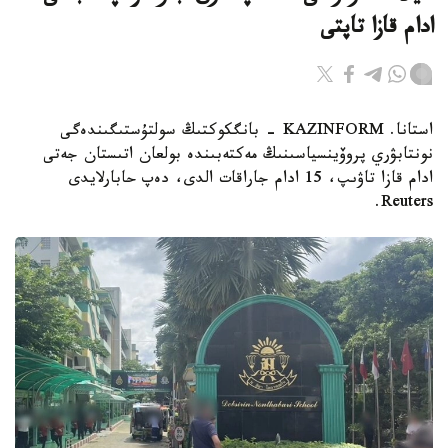
ادام قازا تاپتى
استانا. KAZINFORM - بانگكوكتىڭ سولتۇستىگىندەگى
نونتابۋري پروۆينسياسىنىڭ مەكتەبىندە بولعان اتىستان جەتى
ادام قازا تاۋىپ، 15 ادام جاراقات الدى، دەپ حابارلايدى
Reuters.