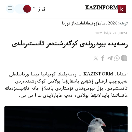
KAZINFORM
ق ز
ترەند:
2026-سايلاۋ
وقيعا
تاعايىنداۋ
اقوردا
08:51, 27 قاراشا 2025
رەسەيدە بيودروندى كوگەرشىندەر تانىستىرىلدى
استانا. KAZINFORM - رەسەيلىك كومپانيا ميىنا ورناتىلعان
نەيروچيپ ارقىلى ۇشۋىن باسقارۋعا بولاتىن كوگەرشىندەردى
تانىستىردى. بۇل بيودروندى قۇستاردى باقىلاۋ جانە قاۋىپسىزدىك
ماقساتىنا پايدالانۋعا بولادى، دەپ حابارلايدى ت ا س س.