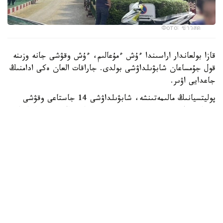
Фото: ข่าวสด
قازا بولعاندار اراسىندا ءۇش ءمۇعالىم، ءۇش وقۋشى جانە وزىنە
قول جۇمساعان شابۋىلداۋشى بولدى. جاراقات العان ەكى ادامنىڭ
جاعدايى اۋىر.
پوليتسيانىڭ مالىمەتىنشە، شابۋىلداۋشى 14 جاستاعى وقۋشى
بولعان. ول كەم دەگەندە 26 رەت وق اتقان، ال تۇتقىندالعاننان
كەيىن ودان تاعى 34 وق تابىلعان. الدىن الا مالىمەت بويىنشا،
تاپانشا ونىڭ اتاسىنا تيەسىلى بولعان.
پوليتسيا سونىمەن قاتار شابۋىلداۋشى مەكتەپ اۋماعىندا وق
اتپاس بۇرىن اتا-اجەسىن ۇيىندە اتىپ ولتىرگەن دەپ شامالاپ
وتىر.
Reuters مالىمەتىنشە، بۇل تايلاندتا 2022 -جىلدان بەرگى ەڭ
ءىرى جاپپاي قىرعىن.