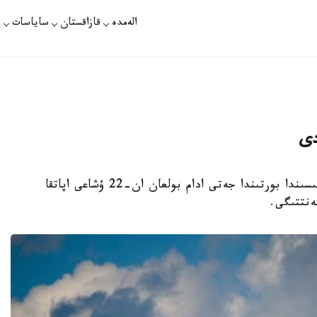
الەمدە
قازاقستان
ساياسات
ت
استانا. KAZINFORM - رەسەيدىڭ يۆانوۆو وبلىسىندا بورتىندا جەتى ادام بولعان ان-22 ۇشاعى اپاتقا
ەنتتىگى.