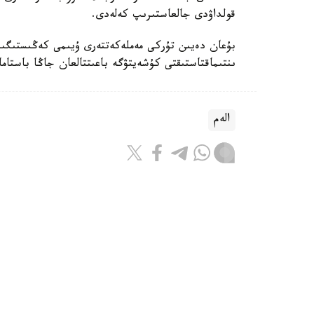
قولداۋدى جالعاستىرىپ كەلەدى.
بۇعان دەيىن تۇركى مەملەكەتتەرى ۇيىمى كەڭىستىگىن
ىنتىماقتاستىقتى كۇشەيتۋگە باعىتتالعان جاڭا باستامال
الەم
باقىتجول كاكەش
اۆتور
21:04, 06 تامىز 2026