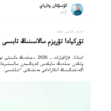
كۇنسۇلتان وتارباي
اۆتور
21:29, 06 تامىز 2026
تۇركيادا تۋريزم سالاسىنىڭ تابىسى 
استانا. قازاقپارات - 2026 -
اگەنتتىگىنىڭ انكاراداعى مەنشىكتى ءتىلشىسى.