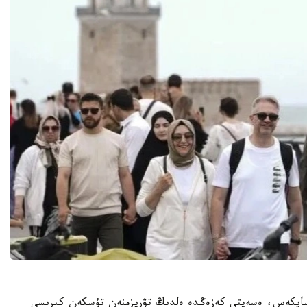
ينستيتۋتىنىڭ (TـİK) مالىمەتىنە سايكەس، ەسەپتى كەزەڭدە ەلدىڭ تۋريزمنەن تۇسكەن كىرىسى