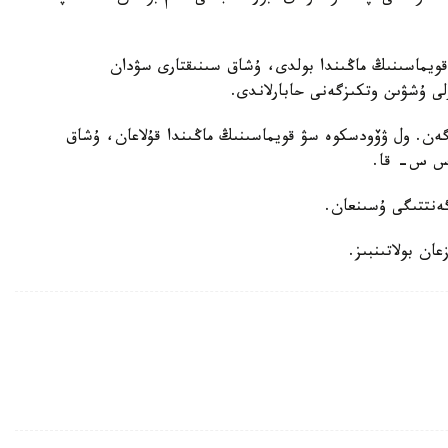
 قويماسىنىڭ ماڭىندا بولدى، ۇشاق سىنىقتارى سۋدان
ن. ول ۋۆودسكوە سۋ قويماسىنىڭ ماڭىندا قۇلاعان، ۇشاق
 س س- قا.
عان بولاتىنبىز.