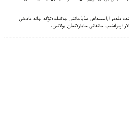
دە ەلدەر اراسىنداعى ساياحاتتى جەڭىلدەتۋگە جانە مادەني
ار ازىرلەنىپ جاتقانى حابارلانعان بولاتىن.