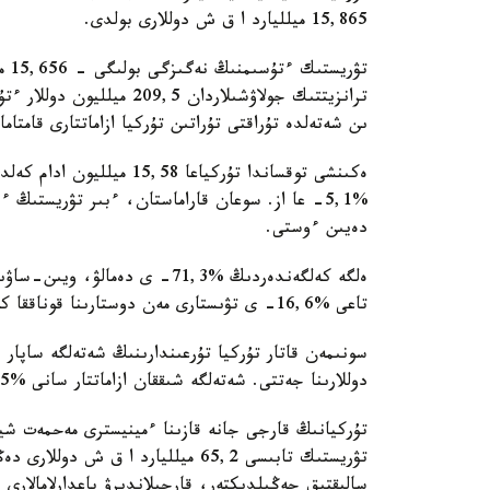
15,865 ميلليارد ا ق ش دوللارى بولدى.
تۋر
ىن شەتەلدە تۇراقتى تۇراتىن تۇركيا ازاماتتارى قامتام
ەكىنشى توقساندا تۇركياعا 
دەيىن ءوستى.
ەلگە كەلگەندەردىڭ %71,3- ى دە
تاعى %16,6- ى تۋىستارى مەن دوستارىنا قوناققا كەلگەن.
دوللارىنا جەتتى. شەتەلگە شىققان ازاماتتار سانى %16,5- عا ارتىپ، 3,43 ميلليون ادام.
تۇركيانىڭ قارجى جانە قازىنا ءمينيسترى مەحمەت ش
تۋريستىك تابىسى 65,2 ميلليارد ا ق
سالىقتىق جەڭىلدىكتەر، قارجىلاندىرۋ باعدارلامالارى 