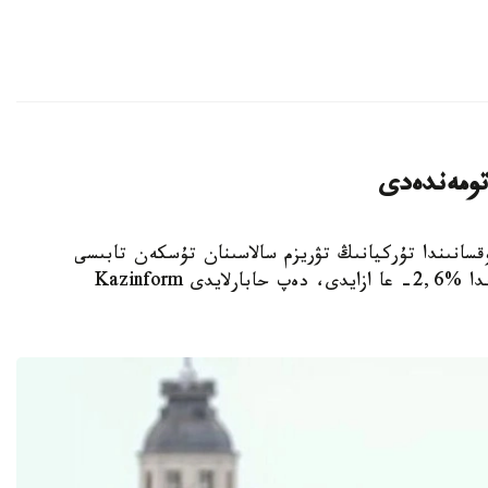
تومەندەدى
جىلدىڭ ەكىنشى توقسانىندا تۇركيانىڭ تۋريزم سالاسىنان تۇسكەن تابىسى
وتكەن جىلدىڭ سايكەس كەزەڭىمەن سالىستىرعاندا %2,6- عا ازايدى، دەپ حابارلايدى Kazinform