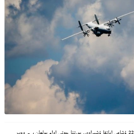
- الدىن الا مالىمەت بويىنشا، يۆانوۆو وبلىسىندا ان-22 ۇشاعى اپاتقا ۇشىرادى. بورتتا جەتى ادام بولعان، - دەپ