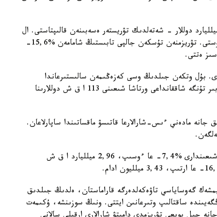
يستىك ءتۇسىمنىڭ نەگىزگى بولىگى - 15,656 ميلليارد دوللار - شەتەلدىك تۋريستەر ەسەبىنەن قالىپتاستى. ال
ترانزيتتىك جولاۋشىلاردان 209,5 ميلليون دوللار ءتۇستى. تۋريزمنەن تۇسكەن جالپى تابىستىڭ شامامەن %15,6-
اسىز ەتتى.
15,58 ميلليون ادام كەلدى. بۇل وتكەن جىلدىڭ وسى كەزەڭىمەن سالىستىرعاندا
%5,1- عا از. سوعان قاراماستان، ءبىر تۋريستىڭ ءبىر تۇنگە شاققانداعى ورتاشا شىعىنى 113 ا ق ش دوللارىنا
مالۋ، ويىن-ساۋىق جانە مادەني ءىس-شارالارعا قاتىسۋ ماقساتىندا ساپارلاعان.
سونىمەن قاتار تۇركيا تۇرعىندارىنىڭ شەتەلگە ساپار شىعىندارى %7,4- عا ءوسىپ، 2,96 ميلليارد ا ق ش
يمشەك گەوساياسي تاۋەكەلدەرگە قاراماستان، ەلدىڭ جىلدىق
 ش دوللارى دەڭگەيىندە ساقتالىپ وتىرعانىن ايتتى. ونىڭ سوزىنشە، ۇكىمەت
جانە جىل بويعى تۋريزمدى دامىتۋ شارالارى ارقىلى سالانى