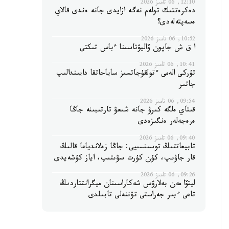
12:10, 06 تامىز 2026
دەكرەتتىك تولەم نەگە ازايدى جانە ەندى قالاي
ەسەپتەلەدى؟
10:52, 06 تامىز 2026
ا ق ش جاپون ۆاليۋتاسىنا ءباس تىكتى
10:41, 06 تامىز 2026
تۇركى الەمى ءتولقۇجاتسىز ساياحاتقا دايىندالىپ
جاتىر
09:54, 06 تامىز 2026
قىتاي ەلگە كىرۋ جانە شىعۋ تارتىبىنە جاڭا
ەرەجەلەر ەنگىزەدى
09:40, 06 تامىز 2026
تابيعاتتىڭ توسىنسىيى: جاڭا زەلاندياعا قالىڭ
قار جاۋىپ، كۇن كۇرت سۋىتىپ، اياز كۇشەيدى
09:26, 06 تامىز 2026
ليتۆا مەن بەلارۋس شەكاراسىنان ميگرانتتاردىڭ
تاعى ءبىر جەراستى تۋننەلى تابىلدى