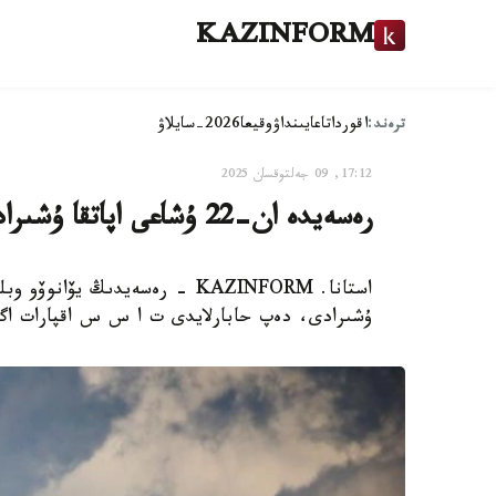
KAZINFORM
ترەند:
اقوردا
تاعايىنداۋ
وقيعا
2026-سايلاۋ
17:12, 09 جەلتوقسان 2025
رەسەيدە ان-22 ۇشاعى اپاتقا ۇشىرادى
ۇشىرادى، دەپ حابارلايدى ت ا س س اقپارات اگ