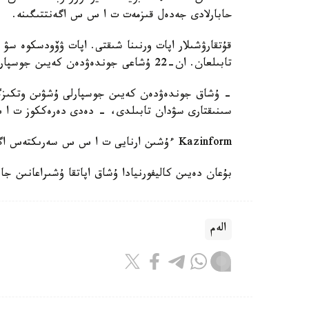
حابارلادى جەدەل قىزمەت ت ا س س اگەنتتىگىنە.
قۇتقارۋشىلار اپات ورنىنا شىقتى. اپات ۋۆودسكوە سۋ
تابىلعان. ان-22 ۇشاعى جوندەۋدەن كەيىن جوسپارلى ۇشۋىن وتكىزگەنى حابارلاندى.
- ۇشاق جوندەۋدەن كەيىن جوسپارلى ۇشۋىن وتكىزگە
سىنىقتارى سۋدان تابىلدى، - دەدى دەرەككوز ت ا
Kazinform ءۇشىن ارنايى ت ا س س سەرىكتەس اگەنتتىگى ۇسىنعان.
بۇعان دەيىن كاليفورنيادا ۇشاق اپاتقا ۇشىراعانىن جاز
الەم