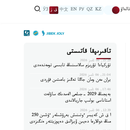
الداۋ
KZ
QZ
РУ
EN
中文
ق ز
ЎЗ
تاقىرىپقا قاتىستى
21:29, 06 تامىز 2026
تۇركيادا تۋريزم سالاسىنىڭ تابىسى تومەندەدى
21:04, 06 تامىز 2026
يران مەن ومان جاڭا تەڭىز باعىتىن قۇردى
17:46, 06 تامىز 2026
بەيجىڭ 2029 -جىلعى الەمدىك ساۋلەت
استاناسى بولىپ جاريالاندى
12:39, 06 تامىز 2026
ا ق ش كەيبىر ءوتىنىش بەرۋشىلەر ءۇشىن 250
مىڭ دوللارعا دەيىن ۆيزالىق دەپوزيتتەر ەنگىزدى