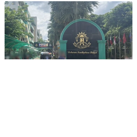
Фото: ข่าวสด
قازا بولعاندار اراسىندا ءۇش ءمۇعالىم، ءۇش وقۋشى جانە وزىنە
قول جۇمساعان شابۋىلداۋشى بولدى. جاراقات العان ەكى ادامنىڭ
جاعدايى اۋىر.
پوليتسيانىڭ مالىمەتىنشە، شابۋىلداۋشى 14 جاستاعى وقۋشى
بولعان. ول كەم دەگەندە 26 رەت وق اتقان، ال تۇتقىندالعاننان