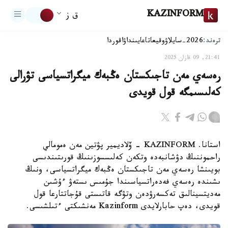
KAZINFORM
ق ز
ترەند:
2026-سايلاۋ
وقيعا
تاعايىنداۋ
اقوردا
21:41, 09 قازان 2025
رەسەي مەن تاجىكستان ەڭبەك ميگراتسياسى تۋرالى
كەلىسىمگە قول قويدى
استانا. KAZINFORM - ۆلاديمير پۋتين مەن ەمومالي
راحموننىڭ دۋشانبەدە وتكەن كەلىسسوزىنىڭ قورىتىندىسى
بويىنشا رەسەي مەن تاجىكستان ەڭبەك ميگراتسياسى، ونىڭ
ىشىندە رەسەي فەدەراتسياسىندا جۇمىس ىستەۋ ءۇشىن
مەديتسينالىق تەكسەرۋدەن وتۋگە قاتىستى قۇجاتتارعا قول
قويدى، دەپ حابارلايدى Kazinform مەنشىكتى ءتىلشىسى.