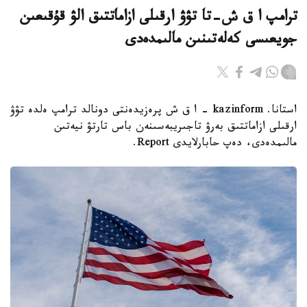
ترامپ ا ق ش-تا تۋۋ ارقىلى ازاماتتىق الۋ قۇقىعىن
جويعىسى كەلەتىنىن مالىمدەدى
استانا. kazinform - ا ق ش پرەزيدەنتى دونالد ترامپ ەلدە تۋۋ
ارقىلى ازاماتتىق بەرۋ تاجىريبەسىنەن باس تارتۋ نيەتىن
مالىمدەدى، دەپ حابارلايدى Report.