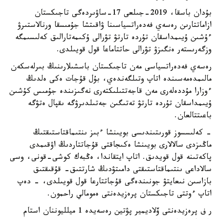
بۇدان باسقا، 2019-جىلعى 17-ساۋىردەگى تاجىكستان
ازاماتتارىن رەسەي فەدەراتسياسىنا ۋاقىتشا جۇمىسقا ورنالاستىرۋ
ءۇشىن ۇيىمداسقان تۇردە تارتۋ تۋرالى ۇكىمەتارالىق كەلىسىمگە
وزگەرىستەر ەنگىزۋ تۋرالى حاتتاماعا قول قويىلدى.
رەسەي فەدەراتسياسى مەن تاجىكستان باسشىلارىنىڭ بىرلەسكەن
مالىمدەمەسىندە اتاپ وتىلگەندەي، بۇل قۇجات ەكى ەلدىڭ
ءوزارا مۇددەلەرى مەن قاجەتتىلىكتەرى نەگىزىندە جۇمىس كۇشىن
ۇيىمداسقان تۇردە تارتۋ تەتىگىن جەتىلدىرۋگە ىقپال ەتۋگە
باعىتتالعان.
- كەلىسسوز قورىتىندىسى بويىنشا ءبىز ىنتىماقتاستىقتىڭ
ماڭىزدى سالالارى بويىنشا ەكىجاقتى قۇجاتتاردىڭ اۋقىمدى
پاكەتىنە قول قويدىق. اتاپ ايتقاندا، ەڭبەك كوشى-قونى، وسى
سالاداعى ىنتىماقتاستىقتى دامىتۋدىڭ شارتتىق- قۇقىقتىق
بازاسىن نىعايتۋ جونىندەگى قۇجاتتارعا قول قويىلدى، - دەپ
اتاپ ءوتتى تاجىكستان پرەزيدەنتى ەمومالي راحمون.
ر ف پرەزيدەنتى ۆلاديمير پۋتين رەسەيدە 1 ميلليوننان استام