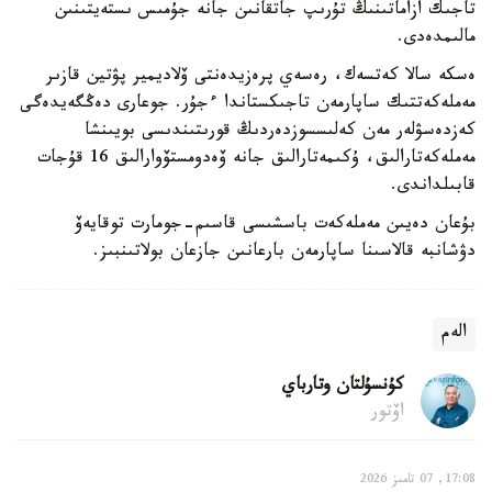
تاجىك ازاماتىنىڭ تۇرىپ جاتقانىن جانە جۇمىس ىستەيتىنىن
مالىمدەدى.
ەسكە سالا كەتسەك، رەسەي پرەزيدەنتى ۆلاديمير پۋتين قازىر
مەملەكەتتىك ساپارمەن تاجىكستاندا ءجۇر. جوعارى دەڭگەيدەگى
كەزدەسۋلەر مەن كەلىسسوزدەردىڭ قورىتىندىسى بويىنشا
مەملەكەتارالىق، ۇكىمەتارالىق جانە ۆەدومستۆوارالىق 16 قۇجات
قابىلداندى.
بۇعان دەيىن مەملەكەت باسشىسى قاسىم-جومارت توقايەۆ
دۋشانبە قالاسىنا ساپارمەن بارعانىن جازعان بولاتىنبىز.
الەم
كۇنسۇلتان وتارباي
اۆتور
17:08, 07 تامىز 2026