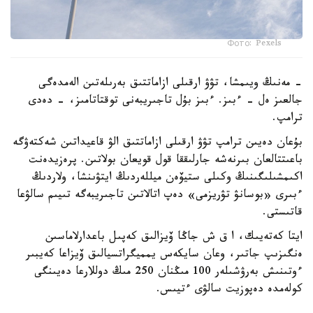
Фото: Pexels
- مەنىڭ ويىمشا، تۋۋ ارقىلى ازاماتتىق بەرىلەتىن الەمدەگى
جالعىز ەل - ءبىز. ءبىز بۇل تاجىريبەنى توقتاتامىز، - دەدى
ترامپ.
بۇعان دەيىن ترامپ تۋۋ ارقىلى ازاماتتىق الۋ قاعيداتىن شەكتەۋگە
باعىتتالعان بىرنەشە جارلىققا قول قويعان بولاتىن. پرەزيدەنت
اكىمشىلىگىنىڭ وكىلى ستيۆەن ميللەردىڭ ايتۋىنشا، ولاردىڭ
ءبىرى «بوسانۋ تۋريزمى» دەپ اتالاتىن تاجىريبەگە تىيىم سالۋعا
قاتىستى.
ايتا كەتەيىك، ا ق ش جاڭا ۆيزالىق كەپىل باعدارلاماسىن
ەنگىزىپ جاتىر، وعان سايكەس يمميگراتسيالىق ۆيزاعا كەيبىر
ءوتىنىش بەرۋشىلەر 100 مىڭنان 250 مىڭ دوللارعا دەيىنگى
كولەمدە دەپوزيت سالۋى ءتيىس.