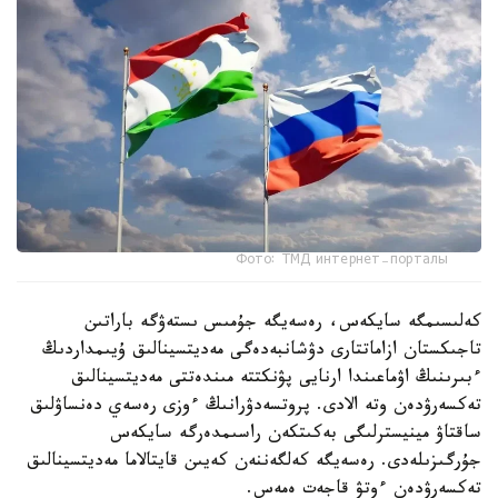
Фото: ТМД интернет-порталы
كەلىسىمگە سايكەس، رەسەيگە جۇمىس ىستەۋگە باراتىن
تاجىكستان ازاماتتارى دۋشانبەدەگى مەديتسينالىق ۇيىمداردىڭ
ءبىرىنىڭ اۋماعىندا ارنايى پۋنكتتە مىندەتتى مەديتسينالىق
تەكسەرۋدەن وتە الادى. پروتسەدۋرانىڭ ءوزى رەسەي دەنساۋلىق
ساقتاۋ مينيسترلىگى بەكىتكەن راسىمدەرگە سايكەس
جۇرگىزىلەدى. رەسەيگە كەلگەننەن كەيىن قايتالاما مەديتسينالىق
تەكسەرۋدەن ءوتۋ قاجەت ەمەس.