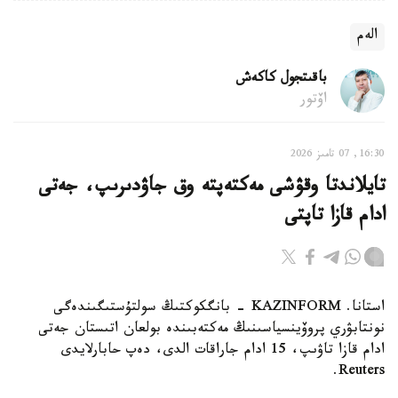
الەم
باقىتجول كاكەش
اۆتور
16:30, 07 تامىز 2026
تايلاندتا وقۋشى مەكتەپتە وق جاۋدىرىپ، جەتى
ادام قازا تاپتى
استانا. KAZINFORM - بانگكوكتىڭ سولتۇستىگىندەگى
نونتابۋري پروۆينسياسىنىڭ مەكتەبىندە بولعان اتىستان جەتى
ادام قازا تاۋىپ، 15 ادام جاراقات الدى، دەپ حابارلايدى
Reuters.