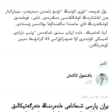
بۇل قىزمەت ءتۇرى كۇننىڭ ءتۇسۋ باعىتىن ەسەپتەپ، عيماراتتار
مەن اعاشتاردىڭ كولەڭكەسىن ەسكەرەدى. تاعى، قوعامدىق
كولىكتەردىڭ قاي جاعىندا سالقىنداۋعا بولاتىنىن ۇسىنادى.
ايتا كەتەيىك، ەلدە اپتاپ ىستىق شەكەدەن ءوتىپ بارادى.
كەيىنگى كۇندەرى اۋا تەمپەراتۋراسى 43 گرادۋسقا دەيىن
كوتەرىلگەن.
الەم
باقىتجول كاكەش
اۆتور
21:43, 06 تامىز 2026
يران پارسى شىعاناعى ەلدەرىنىڭ ەنەرگەتيكالىق