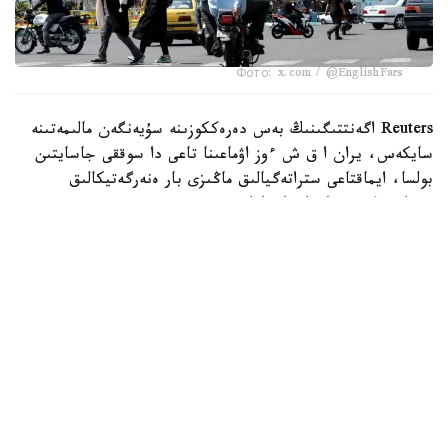
Фото: x.com / @EnglishFars
Reuters اگەنتتىگىنىڭ بەس دەرەككوزىنە سۇيەنگەن مالىمەتىنە
سايكەس، يران ا ق ش ءوز اۋماعىنا تاعى دا سوققى جاسايتىن
بولسا، ايماقتاعى ستراتەگيالىق ماڭىزى بار ەنەرگەتيكالىق
ينفراقۇرىلىم نىساندارىنا جاۋاپ رەتىندە سوققى بەرەتىنىن
مالىمدەگەن.
اگەنتتىك مالىمەتىنشە، بۇل ەسكەرتۋ ا ق ش پرەزيدەنتى دونالد
ترامپتىڭ 28 -شىلدەدە يراننىڭ ەنەرگەتيكالىق ينفراقۇرىلىمىنا
سوققى بەرۋ مۇمكىندىگىن جوققا شىعارماعان مالىمدەمەسىنەن
كەيىن جۇرگىزىلگەن ديپلوماتيالىق بايلانىستار بارىسىندا
جەتكىزىلگەن.
حابارلانعانداي، يراننىڭ سىرتقى ىستەر ءمينيسترى ابباس اراكچي
ساۋد ارابياسى، قاتار جانە تۇركياداعى ارىپتەستەرىمەن،