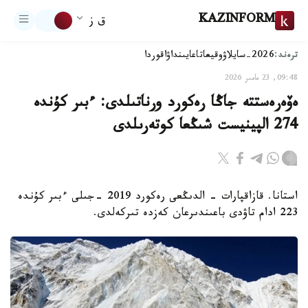
KAZINFORM
ق ز
ترەند:
2026-سايلاۋ
وقيعا
تاعايىنداۋ
اقوردا
09:48, 23 مامىر 2026
ەۆەرەستتە جاڭا رەكورد ورناتىلدى: ءبىر كۇندە
274 الپينيست شىڭعا كوتەرىلدى
استانا. قازاقپارات - الدىڭعى رەكورد 2019 -جىلى ءبىر كۇندە
223 ادام تاۋدى باعىندىرعان كەزدە تىركەلدى.