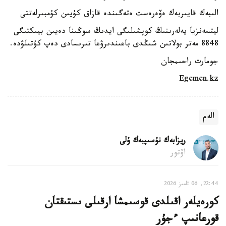
الىبەك قايىربەك ەۆەرەست ەتەگىندە قازاق كۇيىن كۇمبىرلەتتى
ليتسەنزيا يەلەرىنىڭ كوپشىلىگى ايدىڭ سوڭىنا دەيىن بيىكتىگى
8848 مەتر بولاتىن شىڭدى باعىندىرۋعا تىرىسادى دەپ كۇتىلۋدە.
جومارت راحىمجان
Egemen.kz
الەم
ريزابەك نۇسىپبەك ۇلى
اۆتور
22:44, 06 تامىز 2026
كورەيلەر اقىلدى قوسىمشا ارقىلى ىستىقتان
قورعانىپ ءجۇر