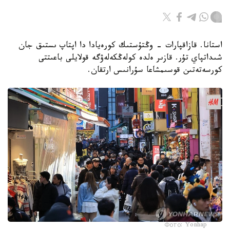
استانا. قازاقپارات - وڭتۇستىك كورەيادا دا اپتاپ ىستىق جان
شىداتپاي تۇر. قازىر ەلدە كولەڭكەلەۋگە قولايلى باعىتتى
كورسەتەتىن قوسىمشاعا سۇرانىس ارتقان.
Фото: Yonhap