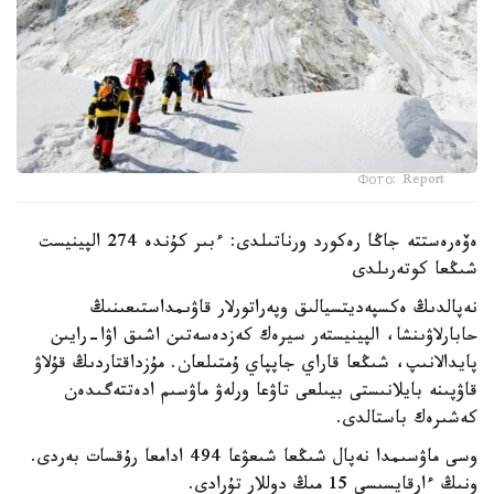
Фото: Report
ەۆەرەستتە جاڭا رەكورد ورناتىلدى: ءبىر كۇندە 274 الپينيست
شىڭعا كوتەرىلدى
نەپالدىڭ ەكسپەديتسيالىق وپەراتورلار قاۋىمداستىعىنىڭ
حابارلاۋىنشا، الپينيستەر سيرەك كەزدەسەتىن اشىق اۋا-رايىن
پايدالانىپ، شىڭعا قاراي جاپپاي ۇمتىلعان. مۇزداقتاردىڭ قۇلاۋ
قاۋپىنە بايلانىستى بيىلعى تاۋعا ورلەۋ ماۋسىم ادەتتەگىدەن
كەشىرەك باستالدى.
وسى ماۋسىمدا نەپال شىڭعا شىعۋعا 494 ادامعا رۇقسات بەردى.
ونىڭ ءارقايسىسى 15 مىڭ دوللار تۇرادى.