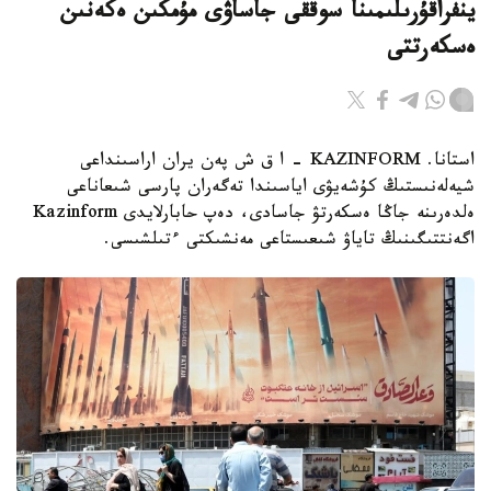
ينفراقۇرىلىمىنا سوققى جاساۋى مۇمكىن ەكەنىن
ەسكەرتتى
استانا. KAZINFORM - ا ق ش پەن يران اراسىنداعى
شيەلەنىستىڭ كۇشەيۋى اياسىندا تەگەران پارسى شىعاناعى
ەلدەرىنە جاڭا ەسكەرتۋ جاسادى، دەپ حابارلايدى Kazinform
اگەنتتىگىنىڭ تاياۋ شىعىستاعى مەنشىكتى ءتىلشىسى.