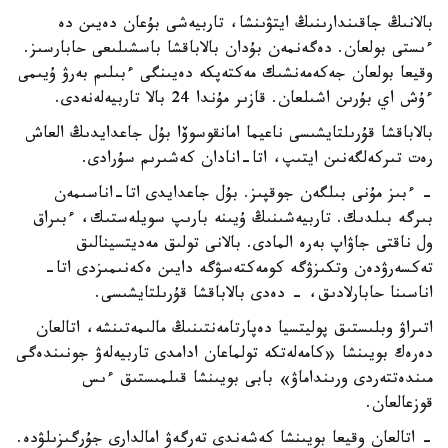
بالانىڭ جاقىندارىنىڭ ايتۋىنشا، تاربيەشى بۇعان دەيىن دە
ءىستى بولعان. دەگەنمەن بۇدان بالاباقشا باسشىلىعى حابارسىز.
وقيعا بولعان جەكەمەنشىك مەكتەپكە دەيىنگى ءبىلىم بەرۋ ۇيىمى
ءۇش اي بۇرىن اشىلعان. قازىر مۇندا 24 بالا تاربيەلەنەدى.
بالاباقشا قۇرىلتايشىسى ناعيما امانقوسوۆا بۇل جاعدايدىڭ العاش
رەت تىركەلگەنىن ايتىپ، اتا-انادان كەشىرىم سۇرادى.
- ءبىز مۇنى بىلگەن جوقپىز. بۇل جاعدايدى اتا-اناسىمەن
بىرگە بىلدىك. تاربيەشىنىڭ ۇيىنە بارىپ سويلەستىك، ءبىراق
ول ناقتى جاۋاپ بەرە المادى. بالانى تولىق مەديتسينالىق
تەكسەرۋدەن وتكىزۋگە كومەكتەسۋگە دايىن ەكەنىمىزدى اتا-
اناسىنا حابارلادىق، - دەدى بالاباقشا قۇرىلتايشىسى.
اتىراۋ وبلىستىق پوليتسيا دەپارتامەنتىنىڭ مالىمەتىنشە، اتالعان
دەرەك بويىنشا «كامەلەتكە تولماعان ادامدى تاربيەلەۋ جونىندەگى
مىندەتتەردى ورىنداماۋ» بابى بويىنشا قىلمىستىق ءىس
قوزعالعان.
- اتالعان وقيعا بويىنشا كەشەندى تەرگەۋ امالدارى جۇرگىزىلۋدە.