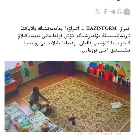
اتىراۋ. KAZINFORM - اتىراۋدا جەكەمەنشىك بالاباقشا
تاربيەشىسىنىڭ بۇلدىرشىنگە كۇش قولدانعانى بەينەباقىلاۋ
كامەراسىنا ءتۇسىپ قالعان. وقيعاعا بايلانىستى پوليتسيا
قىلمىستىق ءىس قوزعادى.
فوتو: ۆيدەودان الىنعان سكرين