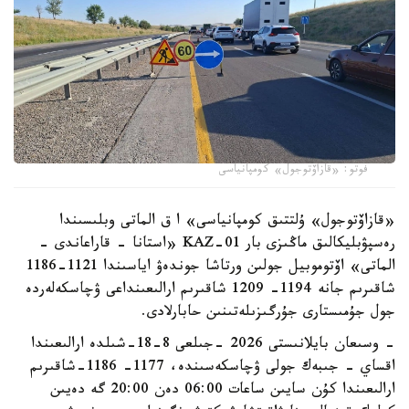
فوتو: «قازاۆتوجول» كومپانياسى
«قازاۆتوجول» ۇلتتىق كومپانياسى» ا ق الماتى وبلىسىندا
رەسپۋبليكالىق ماڭىزى بار KAZ-01 «استانا - قاراعاندى -
الماتى» اۆتوموبيل جولىن ورتاشا جوندەۋ اياسىندا 1121-1186
شاقىرىم جانە 1194- 1209 شاقىرىم ارالىعىنداعى ۋچاسكەلەردە
جول جۇمىستارى جۇرگىزىلەتىنىن حابارلادى.
- وسىعان بايلانىستى 2026 -جىلعى 8-18-شىلدە ارالىعىندا
اقساي - جىبەك جولى ۋچاسكەسىندە، 1177- 1186-شاقىرىم
ارالىعىندا كۇن سايىن ساعات 06:00 دەن 20:00 گە دەيىن