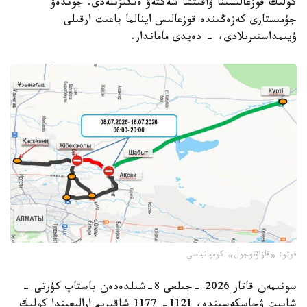
كولىك قوزعالىسىنا ۋاقىتشا شەكتەۋ ەنگىزىلەدى. جوندەۋ
جۇمىستارى كەزەڭىندە قوزعالىس اينالما باعىت ارقىلى
ۇيىمداستىرىلادى، - دەيدى ماماندار.
فوتو: «قازاۆتوجول» كومپانياسى
سونىمەن قاتار 2026 -جىلعى 8-شىلدەدەن باستاپ كۇرتى -
شابىت ۋچاسكەسىندە، 1121- 1177 شاقىرىم ارالىعىندا كولىك