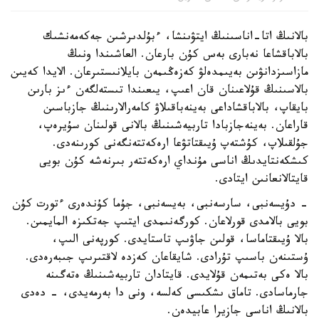
بالانىڭ اتا-اناسىنىڭ ايتۋىنشا، ءبۇلدىرشىن جەكەمەنشىك
بالاباقشاعا نەبارى بەس كۇن بارعان. العاشىندا ونىڭ
مازاسىزدانۋىن بەيىمدەلۋ كەزەڭىمەن بايلانىستىرعان. الايدا كەيىن
بالاسىنىڭ قۇلاعىنان قان اعىپ، يىعىندا تىستەلگەن ءىز بارىن
بايقاپ، بالاباقشاداعى بەينەباقىلاۋ كامەرالارىنىڭ جازباسىن
قاراعان. بەينەجازبادا تاربيەشىنىڭ بالانى قولىنان سۇيرەپ،
جۇلقىلاپ، كۇشتەپ ۇيىقتاتۋعا ارەكەتتەنگەنى كورىنەدى.
كىشكەنتايدىڭ اناسى مۇنداي ارەكەتتەر بىرنەشە كۇن بويى
قايتالانعانىن ايتادى.
- دۇيسەنبى، سارسەنبى، بەيسەنبى، جۇما كۇندەرى ءتورت كۇن
بويى بالامدى قورلاعان. كورگەنىمدى ايتىپ جەتكىزە المايمىن.
بالا ۇيىقتاماسا، قولىن جاۋىپ تاستايدى. كورپەنى الىپ،
ۇستىنەن باسىپ تۇرادى. شايقاعان كەزدە لاقتىرىپ جىبەرەدى.
بالا ەكى بەتىمەن قۇلايدى. قايتادان تاربيەشىنىڭ ەتەگىنە
جارماسادى. تاماق ىشكىسى كەلسە، ونى دا بەرمەيدى، - دەدى
بالانىڭ اناسى جازيرا عابيدەن.