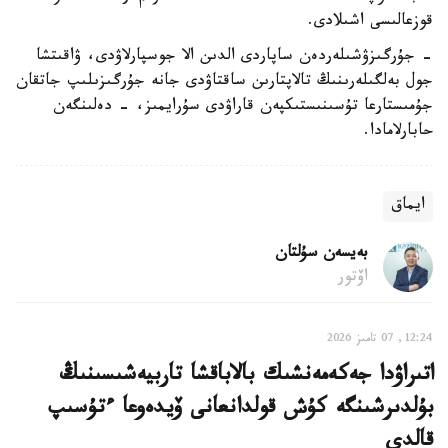
قوزعالىسى اشىلادى.
- جۇرگىزۋشىلەردەن ساپاردى الدىن الا جوسپارلاۋدى، ۋاقىتشا
جول بەلگىلەرىنىڭ تالاپتارىن ساقتاۋدى جانە جۇرگىزىلىپ جاتقان
جۇمىستارعا تۇسىنىستىكپەن قاراۋدى سۇرايمىز، - دەلىنگەن
حابارلامادا.
ايماق
بەيسەن سۇلتان
اۆتور
12:24, 07 تامىز 2026
اتىراۋدا جەكەمەنشىك بالاباقشا تاربيەشىسىنىڭ
بۇلدىرشىنگە كۇش قولدانعانى ۆيدەوعا ءتۇسىپ
قالدى