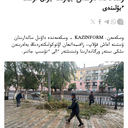
ءبۇلىندى
وسكەمەن. KAZINFORM - وسكەمەندە داۋىل سالدارىنان
ۇستىنە اعاش قۇلاپ، زاقىمدانعان اۆتوكولىكتەردىڭ يەلەرىنەن
ىشكى ىستەر ورگاندارىنا وتىنىشتەر ءالى ءتۇسىپ جاتىر.