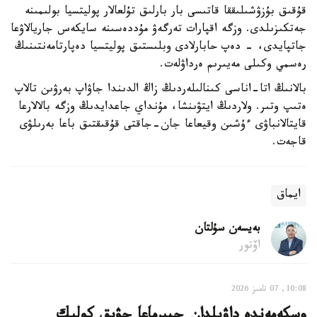
قۇقىق بۇزۋشىلىققا قاتىسى بار بارلىق تۇلعالار پوليتسيا بولىمىنە
جەتكىزىلدى. وزگە اقپارات تەرگەۋ مۇددەسىنە سايكەس جاريالاۋعا
جاتپايدى، - دەپ حابارلادى وبلىستىق پوليتسيا دەپارتامەنتىنىڭ
رەسمي وكىلى مەيىرىم ەرداۋلەت.
بالانىڭ اتا-اناسى كىنالىلەردىڭ زاڭ الدىندا جاۋاپ بەرۋىن تالاپ
ەتىپ وتىر. ولاردىڭ ايتۋىنشا، مۇنداي جاعدايدىڭ وزگە بالالارعا
قايتالانباۋى ءۇشىن وقيعاعا جان-جاقتى قۇقىقتىق باعا بەرىلۋى
قاجەت.
ايماق
بەيسەن سۇلتان
اۆتور
10:08, 07 تامىز 2026
وسكەمەندە داۋىلدان جيىرماعا جۋىق كولىك