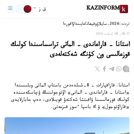
KAZINFORM
ق ز
ترەند:
2026-سايلاۋ
وقيعا
تاعايىنداۋ
اقوردا
08:37, 08 شىلدە 2026
استانا - قاراعاندى - الماتى تراسساسىندا كولىك
قوزعالىسى ون كۇنگە شەكتەلەدى
استانا. قازاقپارات – 8-شىلدەدەن باستاپ الماتى وبلىسىندا
«استانا - قاراعاندى - الماتى» اۆتوجولىنىڭ ۋچاسكەسىندە
كولىك قوزعالىسىنا ۋاقىتشا شەكتەۋ قويىلادى، دەپ حابارلايدى
«قازاۆتوجول» ۇ ك باسپا ءسوز قىزمەتى.