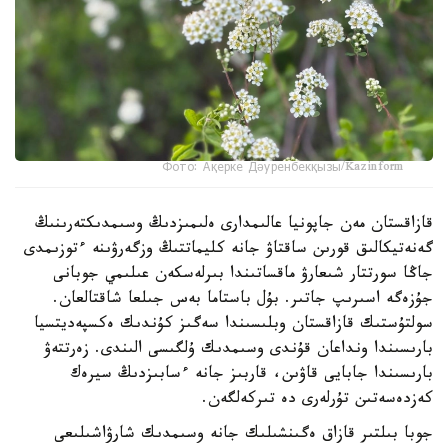
Фото: Ақерке Дәуренбекқызы/Kazinform
قازاقستان مەن جاپونيا عالىمدارى ەلىمىزدىڭ وسىمدىكتەرىنىڭ
گەنەتيكالىق قورىن ساقتاۋ جانە كليماتتىڭ وزگەرۋىنە ءتوزىمدى
جاڭا سورتتار شىعارۋ ماقساتىندا بىرلەسكەن عىلىمي جوبانى
جۇزەگە اسىرىپ جاتىر. بۇل باستاما بەس جىلعا شاقتالعان.
سولتۇستىك قازاقستان وبلىسىندا سەگىز كۇندىك ەكسپەديتسيا
بارىسىندا ونداعان قۇندى وسىمدىك ۇلگىسى الىندى. زەرتتەۋ
بارىسىندا جابايى قاۋىن، قاربىز جانە ءسابىزدىڭ سيرەك
كەزدەسەتىن تۇرلەرى دە تىركەلگەن.
جوبا بىلتىر قازاق ەگىنشىلىك جانە وسىمدىك شارۋاشىلىعى