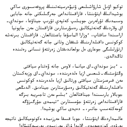
توكيو اۋىل شارۋاشىلىعى ۋنيۆەرسيتەتىنىڭ پروفەسسورى ساكي
يوشيدانىڭ ايتۋىنشا، قازاقستانداعى جەرگىلىكتى جانە جابايى
وسىمدىك تۇرلەرىن جويىلىپ كەتپەي تۇرىپ جيناۋعا، سونداي-
اق ولاردىڭ گەنەتيكالىق رەسۋرستارىن قازاقستان مەن جاپونيا
اراسىندا ساقتاپ، ءوزارا الماسۋعا باعىتتالعان. قازاقستان بىرنەشە
كوكونىس داقىلدارىنىڭ شىققان وتانى جانە گەنەتيكالىق
ارتۇرلىلىگى جوعارى ەل بولعاندىقتان زەرتتەۋ نىسانى رەتىندە
تاڭدالدى.
- ءبىز سونداي-اق ميانما، لاوس جانە ۆەتنام سياقتى
وڭتۇستىك-شىعىس ازيا ەلدەرىندە، سونداي-اق وزبەكستان
مەن قىرعىزستان سياقتى ورتالىق ازيا ەلدەرىندە كوكونىس
داقىلدارىنىڭ گەنەتيكالىق رەسۋرستارىن جينادىق. الدىڭعى
جوبالار بارىسىندا جيناقتالعان ءبىلىم مەن تاجىريبە بىزگە
قازاقستانداعى زەرتتەۋ جۇمىستارىن ءتيىمدى جۇرگىزۋگە
كومەكتەسىپ جاتىر،- دەيدى ساكي يوشيدا.
عالىمداردىڭ ايتۋىنشا، جوبا قىسقا مەرزىمدە ەكونوميكالىق ناتيجە
بەرۋدى كوزدەمەيدى. الايدا ۇزاق مەرزىمدى پەرسپەكتيۆادا