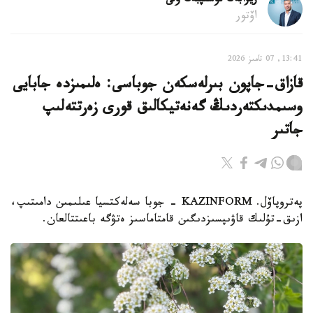
ريزابەك نۇسىپبەك ۇلى
اۆتور
13:41, 07 تامىز 2026
قازاق-جاپون بىرلەسكەن جوباسى: ەلىمىزدە جابايى
وسىمدىكتەردىڭ گەنەتيكالىق قورى زەرتتەلىپ
جاتىر
پەتروپاۆل. KAZINFORM - جوبا سەلەكتسيا عىلىمىن دامىتىپ،
ازىق-تۇلىك قاۋىپسىزدىگىن قامتاماسىز ەتۋگە باعىتتالعان.