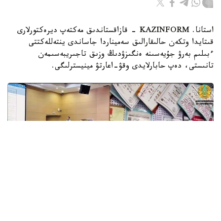
استانا. KAZINFORM - قازاقستاندىق مەكتەپ ديرەكتورلارى
قىتايدا وتكەن حالىقارالىق سەميناردا جاساندى ينتەللەكتتى
ءبىلىم بەرۋ جۇيەسىنە ەنگىزۋدىڭ وزىق تاجىريبەسىمەن
تانىستى، دەپ حابارلايدى وقۋ-اعارتۋ مينيسترلىگى.
Фото: Министерство просвещения РК.