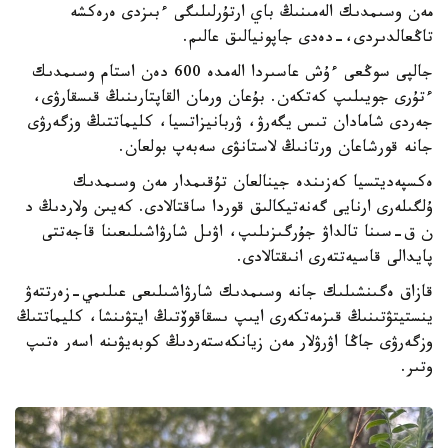
مەن وسىمدىك الەمىنىڭ باي ارتۇرلىلىگى ءبىزدى ەرەكشە
تاڭعالدىردى،-دەدى جاپونيالىق عالىم.
جالپى سوڭعى ءۇش عاسىردا الەمدە 600 دەن استام وسىمدىك
ءتۇرى جويىلىپ كەتكەن. بۇعان ورمان القاپتارىنىڭ قىسقارۋى،
جەردى شامادان تىس يگەرۋ، ۋربانيزاتسيا، كليماتتىڭ وزگەرۋى
جانە قورشاعان ورتانىڭ لاستانۋى سەبەپ بولعان.
ەكسپەديتسيا كەزىندە جينالعان تۇقىمدار مەن وسىمدىك
ۇلگىلەرى ارنايى گەنەتيكالىق قوردا ساقتالادى. كەيىن ولاردىڭ د
ن ق-سىنا تالداۋ جۇرگىزىلىپ، اۋىل شارۋاشىلىعىنا قاجەتتى
پايدالى قاسيەتتەرى انىقتالادى.
قازاق ەگىنشىلىك جانە وسىمدىك شارۋاشىلىعى عىلىمي-زەرتتەۋ
ينستيتۋتىنىڭ قىزمەتكەرى ايىپ ىسقاقوۆتىڭ ايتۋىنشا، كليماتتىڭ
وزگەرۋى جاڭا اۋرۋلار مەن زيانكەستەردىڭ كوبەيۋىنە اسەر ەتىپ
وتىر.