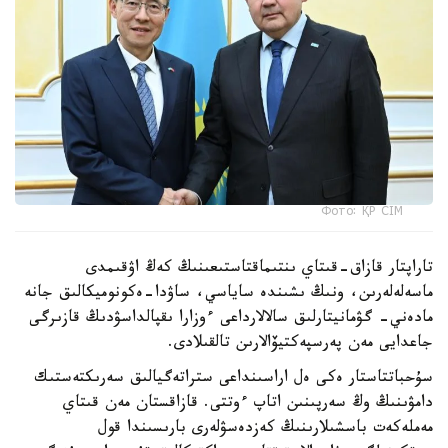
Фото: ҚР СІМ
تاراپتار قازاق-قىتاي ىنتىماقتاستىعىنىڭ كەڭ اۋقىمدى
ماسەلەلەرىن، ونىڭ ىشىندە ساياسي، ساۋدا-ەكونوميكالىق جانە
مادەني- گۋمانيتارلىق سالالارداعى ءوزارا ىقپالداسۋدىڭ قازىرگى
جاعدايى مەن پەرسپەكتيۆالارىن تالقىلادى.
سۇحباتتاستار ەكى ەل اراسىنداعى ستراتەگيالىق سەرىكتەستىك
دامۋىنىڭ وڭ سەرپىنىن اتاپ ءوتتى. قازاقستان مەن قىتاي
مەملەكەت باسشىلارىنىڭ كەزدەسۋلەرى بارىسىندا قول