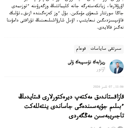
اۋرۋلارعا، زيانكەستەرگە جانە كليماتتىڭ وزگەرۋىنە ءتوزىمدى
جاڭا سورتتار شىعۋى مۇمكىن. بۇل ءوز كەزەگىندە ازىق-تۇلىك
قاۋىپسىزدىگىن نىعايتىپ، اۋىل شارۋاشىلىعىنىڭ تۇراقتى دامۋىنا
نەگىز قالايدى.
سىرتقى ساياسات
قوعام
ريزابەك نۇسىپبەك ۇلى
اۆتور
11:06, 07 تامىز 2026
قازاقستاندىق مەكتەپ ديرەكتورلارى قىتايدىڭ
ءبىلىم جۇيەسىندەگى جاساندى ينتەللەكت
تاجىريبەسىن مەڭگەردى