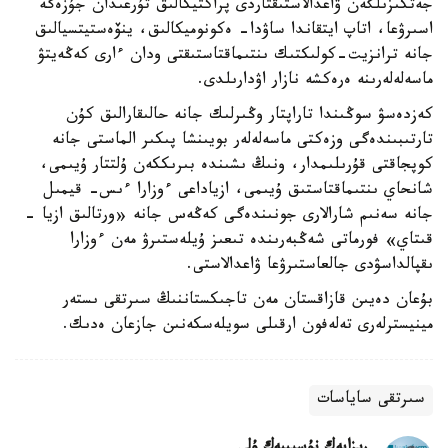
جەتكىزىلگەن ۋاعدالاستىقتاردى پراكتيكالىق تۇرعىدان جۇزەگە
اسىرۋعا، اتاپ ايتقاندا ساۋدا- ەكونوميكالىق، ينۆەستيتسيالىق
جانە ترانزيت-كولىكتىك ىنتىماقتاستىقتى ودان ءارى كەڭەيتۋ
ماسەلەلەرىنە ەرەكشە نازار اۋدارىلدى.
كەزدەسۋ سوڭىندا تاراپتار وڭىرلىك جانە حالىقارالىق كۇن
تارتىبىندەگى وزەكتى ماسەلەلەر بويىنشا پىكىر الماستى جانە
كوپجاقتى قۇرىلىمدار، ونىڭ ىشىندە بىرىككەن ۇلتتار ۇيىمى،
شانحاي ىنتىماقتاستىق ۇيىمى، ازياداعى ءوزارا ءىس- قيمىل
جانە سەنىم شارالارى جونىندەگى كەڭەس جانە «ورتالىق ازيا -
قىتاي» فورماتى شەڭبەرىندە تىعىز ۇيلەستىرۋ مەن ءوزارا
ىقپالداسۋدى جالعاستىرۋعا ۋاعدالاستى.
بۇعان دەيىن قازاقستان مەن تاجىكستاننىڭ سىرتقى ىستەر
مينيسترلەرى تەلەفون ارقىلى سويلەسكەنىن جازعان ەدىك.
سىرتقى ساياسات