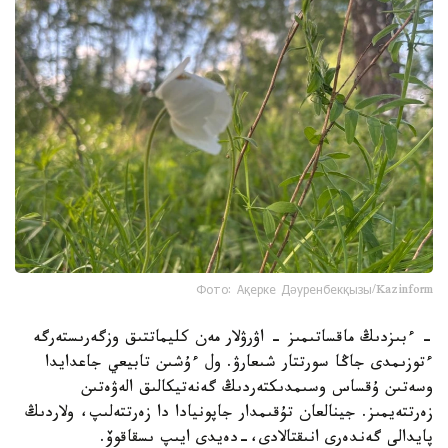
Фото: Ақерке Дәуренбекқызы/Kazinform
- ءبىزدىڭ ماقساتىمىز - اۋرۋلار مەن كليماتتىق وزگەرىستەرگە
ءتوزىمدى جاڭا سورتتار شىعارۋ. ول ءۇشىن تابيعي جاعدايدا
وسەتىن ۇقساس وسىمدىكتەردىڭ گەنەتيكالىق الەۋەتىن
زەرتتەيمىز. جينالعان تۇقىمدار جاپونيادا دا زەرتتەلىپ، ولاردىڭ
پايدالى گەندەرى انىقتالادى،-دەيدى ايىپ ىسقاقوۆ.