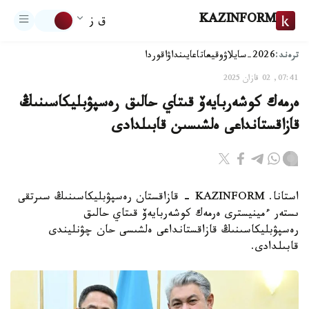
KAZINFORM
ق ز
ترەند:
2026-سايلاۋ
وقيعا
تاعايىنداۋ
اقوردا
07:41, 02 قازان 2025
ەرمەك كوشەربايەۆ قىتاي حالىق رەسپۋبليكاسىنىڭ
قازاقستانداعى ەلشىسىن قابىلدادى
استانا. KAZINFORM - قازاقستان رەسپۋبليكاسىنىڭ سىرتقى
ىستەر ءمينيسترى ەرمەك كوشەربايەۆ قىتاي حالىق
رەسپۋبليكاسىنىڭ قازاقستانداعى ەلشىسى حان چۋنليندى
قابىلدادى.