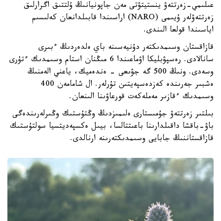
عىلىمي-زەرتتەۋ ينستيتۋتى مەن جاپونيانىڭ ۇلتتىق اگرارلىق
زەرتتەۋلەر ۇيىمى (NARO) اراسىندا قابىلدانعان كەلىسىم
اياسىندا قولعا الىندى.
قازاقستان وسىمدىكتەر دۇنيەسىنە باي ەلدەردىڭ ءبىرى
سانالادى. رەسپۋبليكا اۋماعىندا 6 مىڭنان استام وسىمدىك ءتۇرى
وسەدى. ونىڭ 500 گە جۋىعى - ەندەميك، ياعني الەمنىڭ
ەشبىر جەرىندە كەزدەسپەيتىن تۇرلەر. ال شامامەن 400
وسىمدىك ءقازىر مەملەكەت قورعاۋىنا الىنعان.
بىلتىر زەرتتەۋ جۇمىستارى ەلىمىزدىڭ وڭتۇستىك وڭىرلەرىندەگى
باۋ-باقشا داقىلدارىنا باعىتتالسا، بيىل ەكسپەديتسيا سولتۇستىك
قازاقستاننىڭ جابايى وسىمدىكتەرىنە ارنالدى.