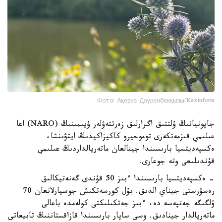
Фото: Ақерке Дәуренбекқызы/Kazinform
جاپونيانىڭ ۇلتتىق اگرارلىق زەرتتەۋلەر ۇيىمىنىڭ (NARO) اعا
عىلىمي قىزمەتكەرى توموحيرو كاكيزاكيدىڭ ايتۋىنشا،
ەكسپەديتسيا بارىسىندا جينالعان ماتەريالداردىڭ عىلىمي
قۇندىلىعى وتە جوعارى.
- ەكسپەديتسيا بارىسىندا ءبىز 50 قۇندى گەنەتيكالىق
رەسۋرستى جيناي الدىق. بۇل كورسەتكىش جوسپارلانعان 70
ۇلگىگە جەتپەسە دە، ءبىز جەتكىلىكتى كولەمدە باعالى
ماتەريالدار جينادىق. وسى ساپار بارىسىندا قازاقستاننىڭ تابيعاتى