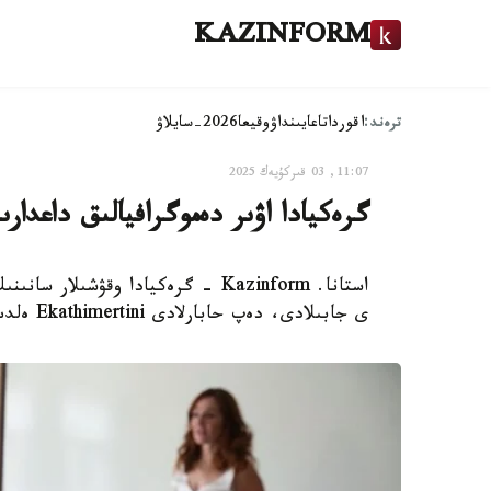
KAZINFORM
ترەند:
اقوردا
تاعايىنداۋ
وقيعا
2026-سايلاۋ
11:07, 03 قىركۇيەك 2025
گرەكيادا اۋىر دەموگرافيالىق داعدارىسقا بايلانىستى
ى جابىلادى، دەپ حابارلادى Ekathimertini ەلدىڭ ءبىلىم مينيسترلىگىنىڭ دەرەكتەرىنە سىلتەمە جاساپ.