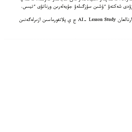
زۋدى شەكتەۋ ءۇشىن سۇزگىلەۋ جۇيەلەرىن ورناتۋى ءتيىس.
وسىعان دەيىن QyzPU ستۋدەنتتەرى پەداگوگتەرگە ارنالعان AI- Lesson Study ج ي پلاتفورماسىن ازىرلەگەنىن