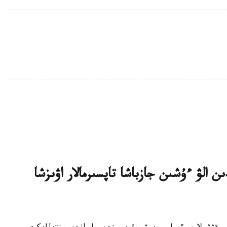
ن الۋ ءۇشىن جازباشا تاپسىرمالار اۋىزشا