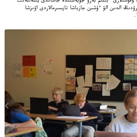
جوعارى سىنىپ وقۋشىلارى ءبىلىم بەرۋ جۇيەسىندە جاساندى ينتەللەكت
ۋدىڭ الدىن الۋ ءۇشىن جازباشا تاپسىرمالاردى اۋىزشا