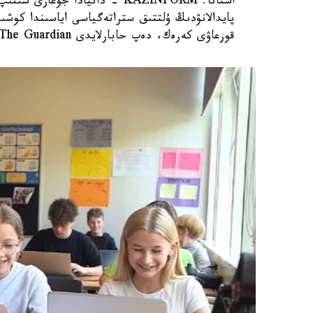
استانا. KAZINFORM - دانيادا 
پايدالانۋدىڭ ۇلتتىق ستراتەگياسى اياسىندا كوشىر
قورعاۋى كەرەك، دەپ حابارلايدى The Guardian.