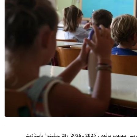
مەكتەپتەردىڭ جاپپاي جابىلۋىنا دەموگرافيالىق داعدارىس سەبەپ بولدى. 2025-2026 وقۋ جىلىندا باستاۋىش