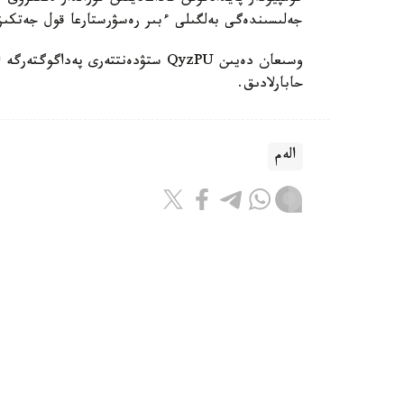
جەلىسىندەگى بەلگىلى ءبىر رەسۋرستارعا قول جەتكى
حابارلادىق.
الەم
باقىتجول كاكەش
اۆتور
17:08, 07 تامىز 2026