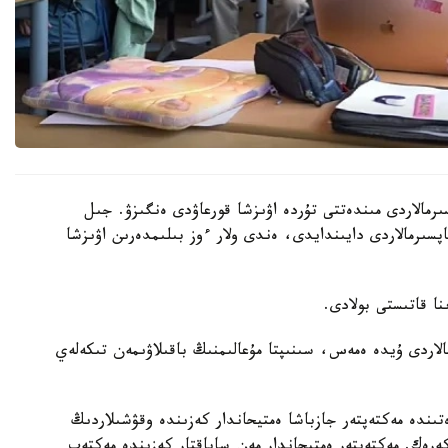
رمالاردى مىندەتتى تۇردە اۋىزشا قورعاۋدى ەنگىزۋ. جىل
ىنداي تاپسىرمالاردى دايىندايدى، ەندى ولار ءوز بىلىمدەرىن اۋىزشا
الاردى ۇيدە ەمەس، سىنىپتا مۇعالىمنىڭ باقىلاۋىمەن تىكەلەي
ىندە مەكتەپتەر جازباشا ەمتيحاندار كەزىندە وقۋشىلاردىڭ
 كەرەك. مەكتەپتەر ەمتيحاندار مەن ساباقتار كەزىندە مەكتەپ