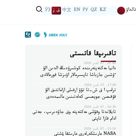
الداۋ
KZ
QZ
РУ
EN
中文
ق ز
ЎЗ
تاقىرىپقا قاتىستى
22:46, 07 تامىز 2026
دانيا مەكتەپتەرىندە كوشىرۋدىڭ الدىن الۋ
ءۇشىن جازباشا تاپسىرمالار اۋىزشا قورعالادى
17:08, 07 تامىز 2026
ترامپ ا ق ش-تا تۋۋ ارقىلى ازاماتتىق الۋ
قۇقىعىن جويعىسى كەلەتىنىن مالىمدەدى
16:30, 07 تامىز 2026
تايلاندتا وقۋشى مەكتەپتە وق جاۋدىرىپ، جەتى
ادام قازا تاپتى
13:24, 07 تامىز 2026
NASA عارىشكەرلەرى عارىشقا ۇشتى