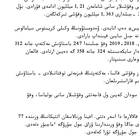
جانە ورتا مەكتەپتەر مەن كاسىپتىك وقۋ ورىندارىنداعى وقۋشىلار سانى شامامەن 1,21 ميلليون ادامدى قۇرادى. بۇل
پسيس» دەپ اتايدى. ۆەدومستۆونىڭ وكىلى كريستوس سيامالوس
نە جىل سايىن قيىنداپ بارادى.
ەڭ كوپ باستاۋىش ءبىلىم بەرۋ مەكەمەلەرى جابىلادى. 2018-2019 وقۋ جىلىندا 247 باستاۋىش مەكتەپ جانە 312
بالاباقشا جابىلسا، 2025-2026 -جىلدارى بۇل ساندار سايكەسىنشە 324 جانە 358 گە دەيىن ارتادى. قالعان
عارى سىنىپتار.
عى زاڭناماعا سايكەس، مەكتەپتە 15 تەن از وقۋشى قالسا، مەكتەپتىڭ قىزمەتى توقتاتىلادى - باستاۋىش
م قاراستىرىلعان.
دان كەيىن ول قاجەتتى وقۋشىلار سانى بولماسا، وقۋ
جابىلۋۋ تەك اۋىلدار مەن ارالدارعا عانا ەمەس، ءىرى قالالارعا دا اسەر ەتتى. افينا ورنالاسقان اتتيكانىڭ وزىندە 77
 جاڭا وقۋ ورىندارىنا ۇزاق جول جۇرۋگە ءماجبۇر ەتەدى.