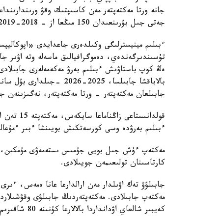
جەتى جىل بۇرىنعىدان 150 مىڭعا از - 2018-2019 -جىلدارى 1,363 ميلليون وقۋشى تىركەلگەن.
ءبىلىم مينيسترلىگى وكىلدەرى جاعدايدى «اپوكالي
تۇسىندىرگەندەي، دەموگرافيالىق ماسەلە وتە اۋىر جا
جابىلعان مەكتەپتەر - ورتا مەكتەپتەر، نەگىزىنەن جو
قولدانىستا
ءبىلىم بەرۋدە وسى كورسەتكىش بويىنشا ءبىر ءمۇعالى
مەكتەپ ءۇش جىل بويى جۇمىس ىستەمەۋى مۇمكىن، سو
كارتاسىنان تولىعىمەن جويىلادى.
مەكتەپ جابىلادى. مەكتەپتەردىڭ جابىلۋى وقۋشىلاردى
كەيبىر شالعاي اۋدانداردا بالالارعا كۇنىنە 80 شاقىرىم جول جۇرۋگە تۋرا كەلەدى.