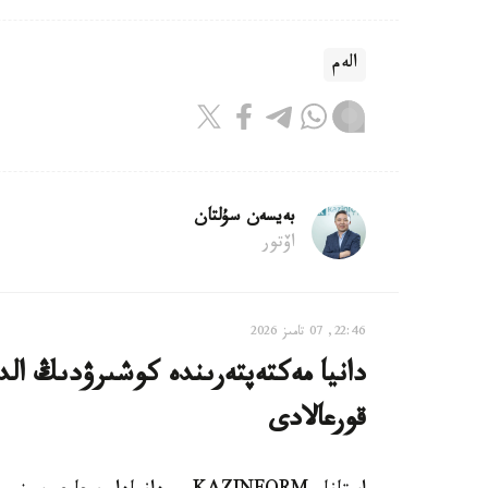
الەم
بەيسەن سۇلتان
اۆتور
22:46, 07 تامىز 2026
دانيا مەكتەپتەرىندە كوشىرۋدىڭ الدى
قورعالادى