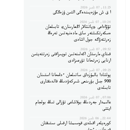
11:25, 07 تامىز 2026
ا ق ش مۋزەيىندەگى التىن ۇزەڭگى
10:24, 07 تامىز 2026
تۋۆاداعى «پاتشالار اڭعارىنان» تابىلعان
ەسكەرتكىشتەر ساق مادەنيەتىن تەرەڭ
زەرتتەۋگە جول اشادى
09:52, 07 تامىز 2026
قىتاي مارستان اكەلىنەتىن توپىراقتى زەرتتەيتىن
ارنايى زەرتحانا تۇرعىزادى
09:25, 07 تامىز 2026
پولشادا بالمۇزداق ساتىلعان ءدامحانا استىنان
900 جىل بۇرىنعى شىركەۋدىڭ قالدىقتارى
تابىلدى
07:06, 07 تامىز 2026
عالىمدار جەردىڭ بولاشاعى تۋرالى تىڭ بولجام
ايتتى
22:44, 06 تامىز 2026
كورەيلەر اقىلدى قوسىمشا ارقىلى ىستىقتان