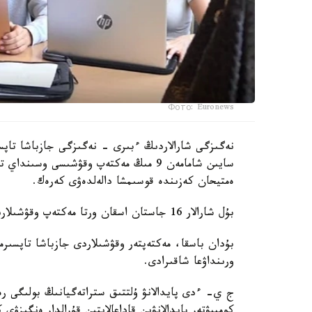
Фото: Euronews
نەگىزگى شارالاردىڭ ءبىرى - نەگىزگى جازباشا تاپسى
سايىن شامامەن 9 مىڭ مەكتەپ وقۋشىسى وس
ەمتيحان كەزىندە قوسىمشا دالەلدەۋى كەرەك.
بۇل شارالار 16 جاستان اسقان ورتا مەكتەپ وقۋشىلارىنا قاتىستى بولادى.
بۇدان باسقا، مەكتەپتەر وقۋشىلاردى جازباشا تاپسىرم
ورىنداۋعا شاقىرادى.
ج ي- ءدى پايدالانۋ ۇلتتىق ستراتەگيانىڭ بولىگى رەت
كومپيۋتەر پايدالانۋىن قاداعالايتىن قۇرالدار ەنگىزۋى