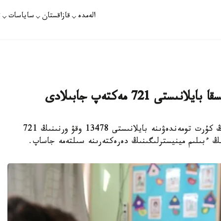
الەمدە
قازاقستان
ساياسات
ت
 721 مەكتەپ جابىلادى
استانا. Kazinform - گرەكيادا وقۋشىلار سانىنىڭ كۇرت تومەندەۋىنە بايلانىستى 13478 وقۋ ورنىنىڭ 721